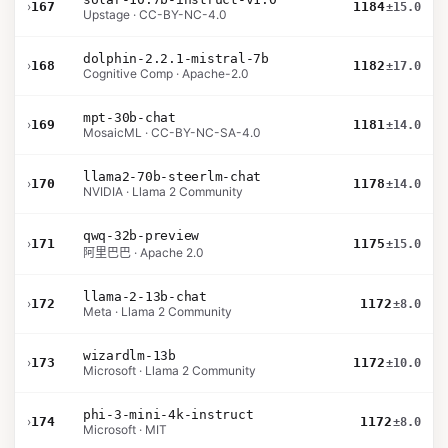
›
167
1184
±15.0
Upstage · CC-BY-NC-4.0
dolphin-2.2.1-mistral-7b
›
168
1182
±17.0
Cognitive Comp · Apache-2.0
mpt-30b-chat
›
169
1181
±14.0
MosaicML · CC-BY-NC-SA-4.0
llama2-70b-steerlm-chat
›
170
1178
±14.0
NVIDIA · Llama 2 Community
qwq-32b-preview
›
171
1175
±15.0
阿里巴巴 · Apache 2.0
llama-2-13b-chat
›
172
1172
±8.0
Meta · Llama 2 Community
wizardlm-13b
›
173
1172
±10.0
Microsoft · Llama 2 Community
phi-3-mini-4k-instruct
›
174
1172
±8.0
Microsoft · MIT