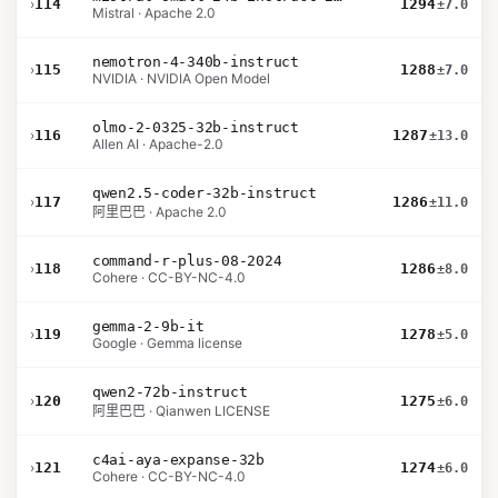
›
114
1294
±7.0
Mistral · Apache 2.0
nemotron-4-340b-instruct
›
115
1288
±7.0
NVIDIA · NVIDIA Open Model
olmo-2-0325-32b-instruct
›
116
1287
±13.0
Allen AI · Apache-2.0
qwen2.5-coder-32b-instruct
›
117
1286
±11.0
阿里巴巴 · Apache 2.0
command-r-plus-08-2024
›
118
1286
±8.0
Cohere · CC-BY-NC-4.0
gemma-2-9b-it
›
119
1278
±5.0
Google · Gemma license
qwen2-72b-instruct
›
120
1275
±6.0
阿里巴巴 · Qianwen LICENSE
c4ai-aya-expanse-32b
›
121
1274
±6.0
Cohere · CC-BY-NC-4.0