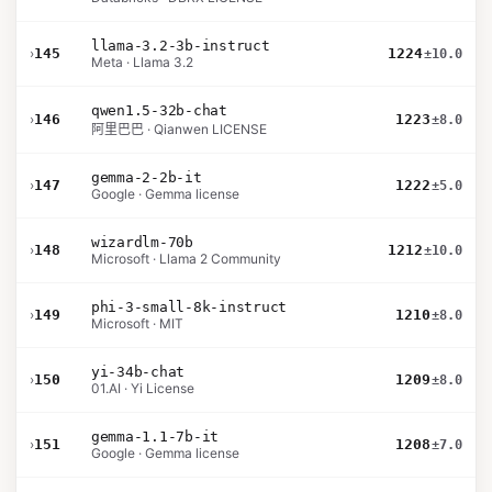
llama-3.2-3b-instruct
›
145
1224
±10.0
Meta · Llama 3.2
qwen1.5-32b-chat
›
146
1223
±8.0
阿里巴巴 · Qianwen LICENSE
gemma-2-2b-it
›
147
1222
±5.0
Google · Gemma license
wizardlm-70b
›
148
1212
±10.0
Microsoft · Llama 2 Community
phi-3-small-8k-instruct
›
149
1210
±8.0
Microsoft · MIT
yi-34b-chat
›
150
1209
±8.0
01.AI · Yi License
gemma-1.1-7b-it
›
151
1208
±7.0
Google · Gemma license