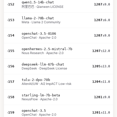
qwen1.5-14b-chat
›
152
1207
±9.0
阿里巴巴 · Qianwen LICENSE
llama-2-70b-chat
›
153
1207
±6.0
Meta · Llama 2 Community
openchat-3.5-0106
›
154
1207
±9.0
OpenChat · Apache-2.0
openhermes-2.5-mistral-7b
›
155
1207
±12.0
Nous Research · Apache-2.0
deepseek-llm-67b-chat
›
156
1205
±13.0
DeepSeek · DeepSeek License
tulu-2-dpo-70b
›
157
1204
±11.0
AllenAI/UW · AI2 ImpACT Low-risk
starling-lm-7b-beta
›
158
1201
±9.0
NexusFlow · Apache-2.0
openchat-3.5
›
159
1201
±11.0
OpenChat · Apache-2.0