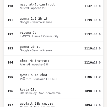
mistral-7b-instruct
›
190
1142
±10.0
Mistral · Apache 2.0
gemma-1.1-2b-it
›
191
1139
±10.0
Google · Gemma license
vicuna-7b
›
192
1132
±10.0
LMSYS · Llama 2 Community
gemma-2b-it
›
193
1119
±13.0
Google · Gemma license
olmo-7b-instruct
›
194
1110
±13.0
Allen AI · Apache-2.0
qwen1.5-4b-chat
›
195
1106
±11.0
阿里巴巴 · Qianwen LICENSE
koala-13b
›
196
1098
±11.0
UC Berkeley · Non-commercial
gpt4all-13b-snoozy
›
197
1094
±17.0