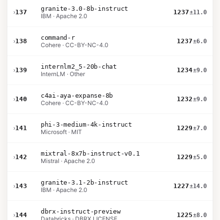
granite-3.0-8b-instruct
›
137
1237
±11.0
IBM · Apache 2.0
command-r
›
138
1237
±6.0
Cohere · CC-BY-NC-4.0
internlm2_5-20b-chat
›
139
1234
±9.0
InternLM · Other
c4ai-aya-expanse-8b
›
140
1232
±9.0
Cohere · CC-BY-NC-4.0
phi-3-medium-4k-instruct
›
141
1229
±7.0
Microsoft · MIT
mixtral-8x7b-instruct-v0.1
›
142
1229
±5.0
Mistral · Apache 2.0
granite-3.1-2b-instruct
›
143
1227
±14.0
IBM · Apache 2.0
dbrx-instruct-preview
›
144
1225
±8.0
Databricks · DBRX LICENSE