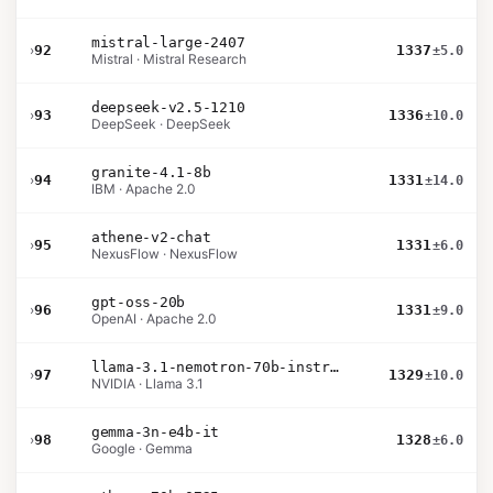
mistral-large-2407
›
92
1337
±5.0
Mistral · Mistral Research
deepseek-v2.5-1210
›
93
1336
±10.0
DeepSeek · DeepSeek
granite-4.1-8b
›
94
1331
±14.0
IBM · Apache 2.0
athene-v2-chat
›
95
1331
±6.0
NexusFlow · NexusFlow
gpt-oss-20b
›
96
1331
±9.0
OpenAI · Apache 2.0
llama-3.1-nemotron-70b-instruct
›
97
1329
±10.0
NVIDIA · Llama 3.1
gemma-3n-e4b-it
›
98
1328
±6.0
Google · Gemma