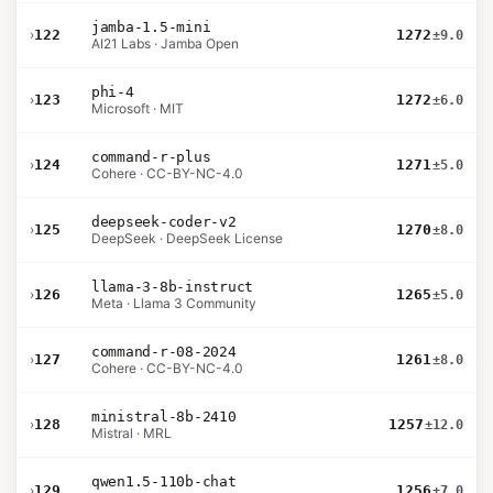
jamba-1.5-mini
›
122
1272
±9.0
AI21 Labs · Jamba Open
phi-4
›
123
1272
±6.0
Microsoft · MIT
command-r-plus
›
124
1271
±5.0
Cohere · CC-BY-NC-4.0
deepseek-coder-v2
›
125
1270
±8.0
DeepSeek · DeepSeek License
llama-3-8b-instruct
›
126
1265
±5.0
Meta · Llama 3 Community
command-r-08-2024
›
127
1261
±8.0
Cohere · CC-BY-NC-4.0
ministral-8b-2410
›
128
1257
±12.0
Mistral · MRL
qwen1.5-110b-chat
›
129
1256
±7.0