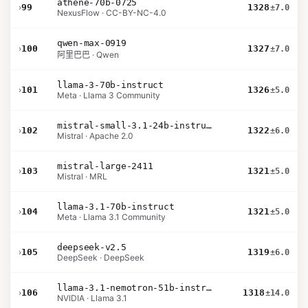
athene-70b-0725
›
99
1328
±7.0
NexusFlow · CC-BY-NC-4.0
qwen-max-0919
›
100
1327
±7.0
阿里巴巴 · Qwen
llama-3-70b-instruct
›
101
1326
±5.0
Meta · Llama 3 Community
mistral-small-3.1-24b-instruct-2503
›
102
1322
±6.0
Mistral · Apache 2.0
mistral-large-2411
›
103
1321
±5.0
Mistral · MRL
llama-3.1-70b-instruct
›
104
1321
±5.0
Meta · Llama 3.1 Community
deepseek-v2.5
›
105
1319
±6.0
DeepSeek · DeepSeek
llama-3.1-nemotron-51b-instruct
›
106
1318
±14.0
NVIDIA · Llama 3.1