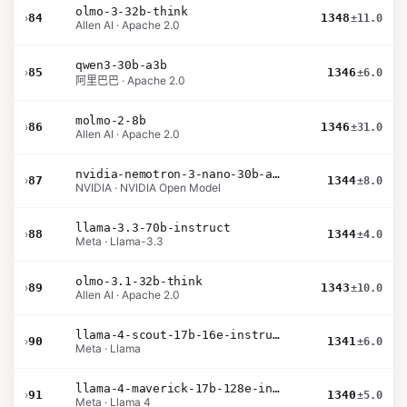
olmo-3-32b-think
›
84
1348
±11.0
Allen AI · Apache 2.0
qwen3-30b-a3b
›
85
1346
±6.0
阿里巴巴 · Apache 2.0
molmo-2-8b
›
86
1346
±31.0
Allen AI · Apache 2.0
nvidia-nemotron-3-nano-30b-a3b-bf16
›
87
1344
±8.0
NVIDIA · NVIDIA Open Model
llama-3.3-70b-instruct
›
88
1344
±4.0
Meta · Llama-3.3
olmo-3.1-32b-think
›
89
1343
±10.0
Allen AI · Apache 2.0
llama-4-scout-17b-16e-instruct
›
90
1341
±6.0
Meta · Llama
llama-4-maverick-17b-128e-instruct
›
91
1340
±5.0
Meta · Llama 4