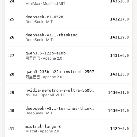
›
24
1435
±6.0
MiniMax · Modified MIT
deepseek-r1-0528
›
25
1432
±7.0
DeepSeek · MIT
deepseek-v3.1-thinking
›
26
1431
±9.0
DeepSeek · MIT
qwen3.5-122b-a10b
›
27
1431
±6.0
阿里巴巴 · Apache 2.0
qwen3-235b-a22b-instruct-2507
›
28
1431
±3.0
阿里巴巴 · Apache 2.0
nvidia-nemotron-3-ultra-550b-a55b-nvfp4
›
29
1430
±11.0
NVIDIA · OpenMDW-1.1
deepseek-v3.1-terminus-thinking
›
30
1430
±14.0
DeepSeek · MIT
mistral-large-3
›
31
1429
±5.0
Mistral · Apache 2.0