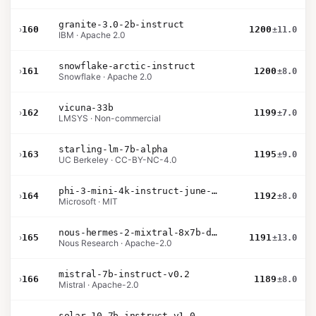
granite-3.0-2b-instruct
›
160
1200
±11.0
IBM · Apache 2.0
snowflake-arctic-instruct
›
161
1200
±8.0
Snowflake · Apache 2.0
vicuna-33b
›
162
1199
±7.0
LMSYS · Non-commercial
starling-lm-7b-alpha
›
163
1195
±9.0
UC Berkeley · CC-BY-NC-4.0
phi-3-mini-4k-instruct-june-2024
›
164
1192
±8.0
Microsoft · MIT
nous-hermes-2-mixtral-8x7b-dpo
›
165
1191
±13.0
Nous Research · Apache-2.0
mistral-7b-instruct-v0.2
›
166
1189
±8.0
Mistral · Apache-2.0
solar-10.7b-instruct-v1.0