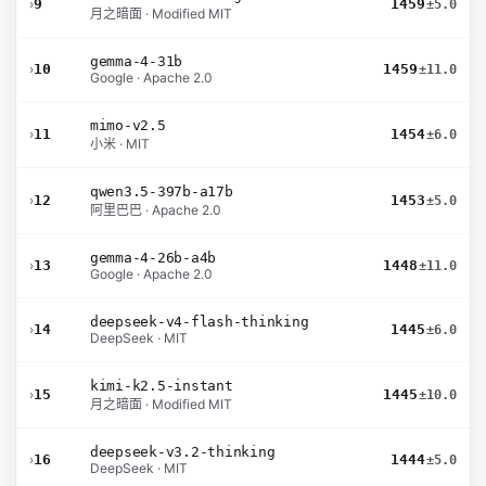
›
9
1459
±5.0
月之暗面 · Modified MIT
gemma-4-31b
›
10
1459
±11.0
Google · Apache 2.0
mimo-v2.5
›
11
1454
±6.0
小米 · MIT
qwen3.5-397b-a17b
›
12
1453
±5.0
阿里巴巴 · Apache 2.0
gemma-4-26b-a4b
›
13
1448
±11.0
Google · Apache 2.0
deepseek-v4-flash-thinking
›
14
1445
±6.0
DeepSeek · MIT
kimi-k2.5-instant
›
15
1445
±10.0
月之暗面 · Modified MIT
deepseek-v3.2-thinking
›
16
1444
±5.0
DeepSeek · MIT