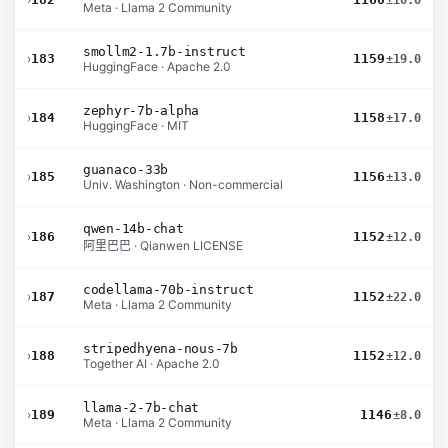
±10.0
Meta · Llama 2 Community
smollm2-1.7b-instruct
›
183
1159
±19.0
HuggingFace · Apache 2.0
zephyr-7b-alpha
›
184
1158
±17.0
HuggingFace · MIT
guanaco-33b
›
185
1156
±13.0
Univ. Washington · Non-commercial
qwen-14b-chat
›
186
1152
±12.0
阿里巴巴 · Qianwen LICENSE
codellama-70b-instruct
›
187
1152
±22.0
Meta · Llama 2 Community
stripedhyena-nous-7b
›
188
1152
±12.0
Together AI · Apache 2.0
llama-2-7b-chat
›
189
1146
±8.0
Meta · Llama 2 Community