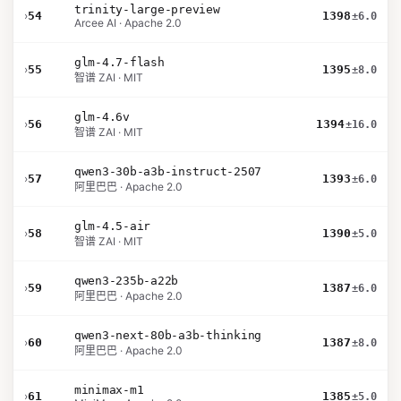
trinity-large-preview
›
54
1398
±6.0
Arcee AI · Apache 2.0
glm-4.7-flash
›
55
1395
±8.0
智谱 ZAI · MIT
glm-4.6v
›
56
1394
±16.0
智谱 ZAI · MIT
qwen3-30b-a3b-instruct-2507
›
57
1393
±6.0
阿里巴巴 · Apache 2.0
glm-4.5-air
›
58
1390
±5.0
智谱 ZAI · MIT
qwen3-235b-a22b
›
59
1387
±6.0
阿里巴巴 · Apache 2.0
qwen3-next-80b-a3b-thinking
›
60
1387
±8.0
阿里巴巴 · Apache 2.0
minimax-m1
›
61
1385
±5.0