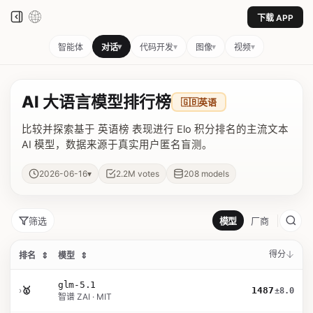
下载 APP
▾
▾
▾
▾
智能体
对话
代码开发
图像
视频
AI 大语言模型排行榜
🇬🇧
英语
比较并探索基于 英语榜 表现进行 Elo 积分排名的主流文本
AI 模型，数据来源于真实用户匿名盲测。
▾
2026-06-16
2.2M
votes
208
models
筛选
模型
厂商
得分
排名
⇕
模型
⇕
glm-5.1
›
🥇
1487
±8.0
智谱 ZAI · MIT