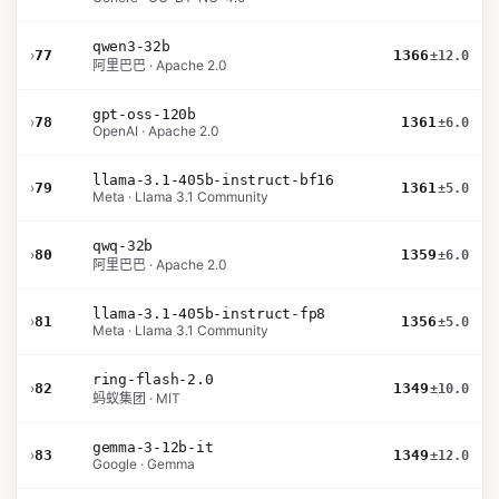
qwen3-32b
›
77
1366
±12.0
阿里巴巴 · Apache 2.0
gpt-oss-120b
›
78
1361
±6.0
OpenAI · Apache 2.0
llama-3.1-405b-instruct-bf16
›
79
1361
±5.0
Meta · Llama 3.1 Community
qwq-32b
›
80
1359
±6.0
阿里巴巴 · Apache 2.0
llama-3.1-405b-instruct-fp8
›
81
1356
±5.0
Meta · Llama 3.1 Community
ring-flash-2.0
›
82
1349
±10.0
蚂蚁集团 · MIT
gemma-3-12b-it
›
83
1349
±12.0
Google · Gemma