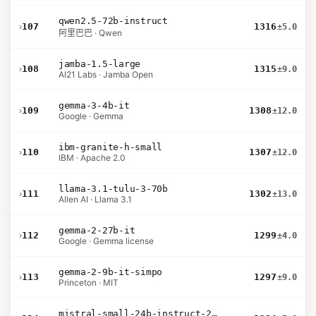
qwen2.5-72b-instruct
›
107
1316
±5.0
阿里巴巴 · Qwen
jamba-1.5-large
›
108
1315
±9.0
AI21 Labs · Jamba Open
gemma-3-4b-it
›
109
1308
±12.0
Google · Gemma
ibm-granite-h-small
›
110
1307
±12.0
IBM · Apache 2.0
llama-3.1-tulu-3-70b
›
111
1302
±13.0
Allen AI · Llama 3.1
gemma-2-27b-it
›
112
1299
±4.0
Google · Gemma license
gemma-2-9b-it-simpo
›
113
1297
±9.0
Princeton · MIT
mistral-small-24b-instruct-2501