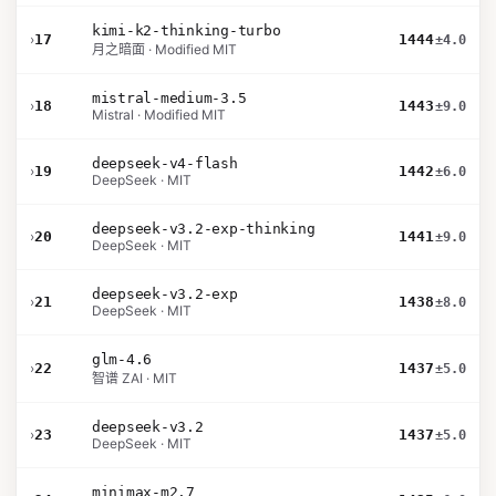
kimi-k2-thinking-turbo
›
17
1444
±4.0
月之暗面 · Modified MIT
mistral-medium-3.5
›
18
1443
±9.0
Mistral · Modified MIT
deepseek-v4-flash
›
19
1442
±6.0
DeepSeek · MIT
deepseek-v3.2-exp-thinking
›
20
1441
±9.0
DeepSeek · MIT
deepseek-v3.2-exp
›
21
1438
±8.0
DeepSeek · MIT
glm-4.6
›
22
1437
±5.0
智谱 ZAI · MIT
deepseek-v3.2
›
23
1437
±5.0
DeepSeek · MIT
minimax-m2.7