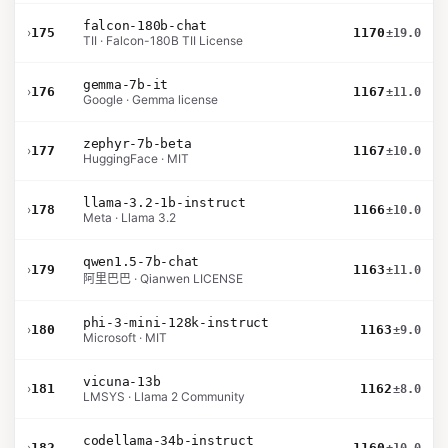
falcon-180b-chat
›
175
1170
±19.0
TII · Falcon-180B TII License
gemma-7b-it
›
176
1167
±11.0
Google · Gemma license
zephyr-7b-beta
›
177
1167
±10.0
HuggingFace · MIT
llama-3.2-1b-instruct
›
178
1166
±10.0
Meta · Llama 3.2
qwen1.5-7b-chat
›
179
1163
±11.0
阿里巴巴 · Qianwen LICENSE
phi-3-mini-128k-instruct
›
180
1163
±9.0
Microsoft · MIT
vicuna-13b
›
181
1162
±8.0
LMSYS · Llama 2 Community
codellama-34b-instruct
›
182
1160