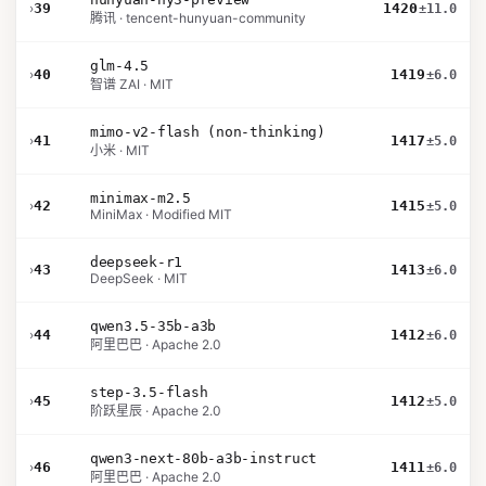
›
39
1420
±11.0
腾讯 · tencent-hunyuan-community
glm-4.5
›
40
1419
±6.0
智谱 ZAI · MIT
mimo-v2-flash (non-thinking)
›
41
1417
±5.0
小米 · MIT
minimax-m2.5
›
42
1415
±5.0
MiniMax · Modified MIT
deepseek-r1
›
43
1413
±6.0
DeepSeek · MIT
qwen3.5-35b-a3b
›
44
1412
±6.0
阿里巴巴 · Apache 2.0
step-3.5-flash
›
45
1412
±5.0
阶跃星辰 · Apache 2.0
qwen3-next-80b-a3b-instruct
›
46
1411
±6.0
阿里巴巴 · Apache 2.0