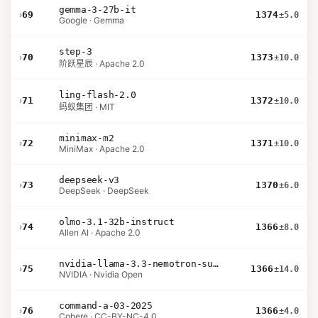
gemma-3-27b-it
›
69
1374
±5.0
Google · Gemma
step-3
›
70
1373
±10.0
阶跃星辰 · Apache 2.0
ling-flash-2.0
›
71
1372
±10.0
蚂蚁集团 · MIT
minimax-m2
›
72
1371
±10.0
MiniMax · Apache 2.0
deepseek-v3
›
73
1370
±6.0
DeepSeek · DeepSeek
olmo-3.1-32b-instruct
›
74
1366
±8.0
Allen AI · Apache 2.0
nvidia-llama-3.3-nemotron-super-49b-v1.5
›
75
1366
±14.0
NVIDIA · Nvidia Open
command-a-03-2025
›
76
1366
±4.0
Cohere · CC-BY-NC-4.0