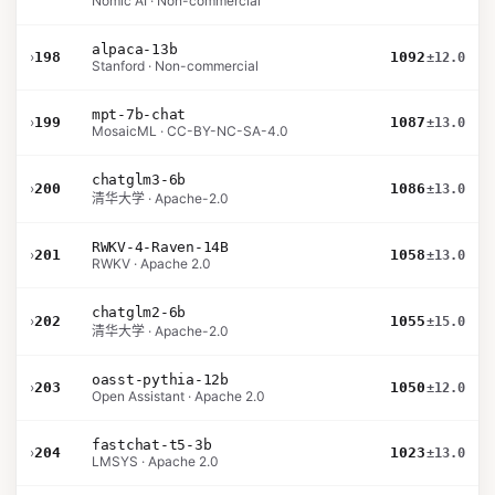
Nomic AI · Non-commercial
alpaca-13b
›
198
1092
±12.0
Stanford · Non-commercial
mpt-7b-chat
›
199
1087
±13.0
MosaicML · CC-BY-NC-SA-4.0
chatglm3-6b
›
200
1086
±13.0
清华大学 · Apache-2.0
RWKV-4-Raven-14B
›
201
1058
±13.0
RWKV · Apache 2.0
chatglm2-6b
›
202
1055
±15.0
清华大学 · Apache-2.0
oasst-pythia-12b
›
203
1050
±12.0
Open Assistant · Apache 2.0
fastchat-t5-3b
›
204
1023
±13.0
LMSYS · Apache 2.0