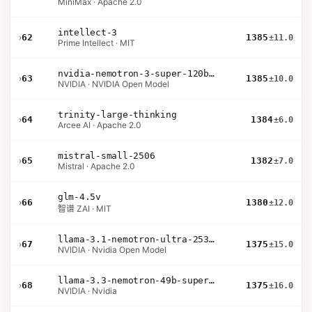
MiniMax · Apache 2.0
intellect-3
›
62
1385
±11.0
Prime Intellect · MIT
nvidia-nemotron-3-super-120b-a12b
›
63
1385
±10.0
NVIDIA · NVIDIA Open Model
trinity-large-thinking
›
64
1384
±6.0
Arcee AI · Apache 2.0
mistral-small-2506
›
65
1382
±7.0
Mistral · Apache 2.0
glm-4.5v
›
66
1380
±12.0
智谱 ZAI · MIT
llama-3.1-nemotron-ultra-253b-v1
›
67
1375
±15.0
NVIDIA · Nvidia Open Model
llama-3.3-nemotron-49b-super-v1
›
68
1375
±16.0
NVIDIA · Nvidia