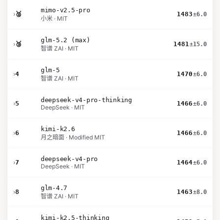
mimo-v2.5-pro
›
🥈
1483
±6.0
小米 · MIT
glm-5.2 (max)
›
🥉
1481
±15.0
智谱 ZAI · MIT
glm-5
›
4
1470
±6.0
智谱 ZAI · MIT
deepseek-v4-pro-thinking
›
5
1466
±6.0
DeepSeek · MIT
kimi-k2.6
›
6
1466
±6.0
月之暗面 · Modified MIT
deepseek-v4-pro
›
7
1464
±6.0
DeepSeek · MIT
glm-4.7
›
8
1463
±8.0
智谱 ZAI · MIT
kimi-k2.5-thinking