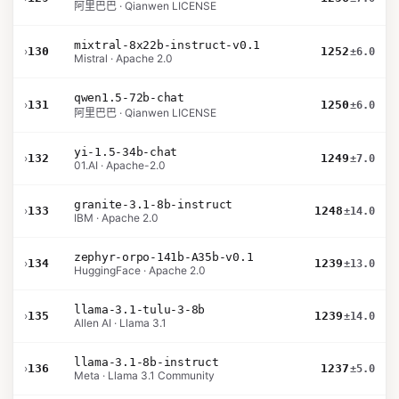
阿里巴巴 · Qianwen LICENSE
mixtral-8x22b-instruct-v0.1
›
130
1252
±6.0
Mistral · Apache 2.0
qwen1.5-72b-chat
›
131
1250
±6.0
阿里巴巴 · Qianwen LICENSE
yi-1.5-34b-chat
›
132
1249
±7.0
01.AI · Apache-2.0
granite-3.1-8b-instruct
›
133
1248
±14.0
IBM · Apache 2.0
zephyr-orpo-141b-A35b-v0.1
›
134
1239
±13.0
HuggingFace · Apache 2.0
llama-3.1-tulu-3-8b
›
135
1239
±14.0
Allen AI · Llama 3.1
llama-3.1-8b-instruct
›
136
1237
±5.0
Meta · Llama 3.1 Community