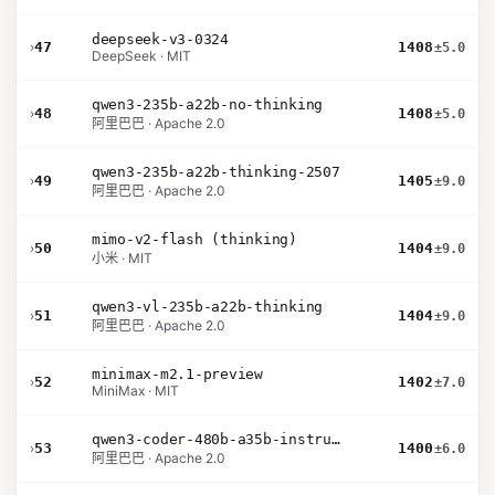
deepseek-v3-0324
›
47
1408
±5.0
DeepSeek · MIT
qwen3-235b-a22b-no-thinking
›
48
1408
±5.0
阿里巴巴 · Apache 2.0
qwen3-235b-a22b-thinking-2507
›
49
1405
±9.0
阿里巴巴 · Apache 2.0
mimo-v2-flash (thinking)
›
50
1404
±9.0
小米 · MIT
qwen3-vl-235b-a22b-thinking
›
51
1404
±9.0
阿里巴巴 · Apache 2.0
minimax-m2.1-preview
›
52
1402
±7.0
MiniMax · MIT
qwen3-coder-480b-a35b-instruct
›
53
1400
±6.0
阿里巴巴 · Apache 2.0