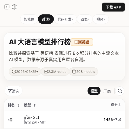
下载 APP
▾
▾
▾
▾
智能体
对话
代码开发
图像
视频
AI 大语言模型排行榜
🇬🇧
英语
比较并探索基于 英语榜 表现进行 Elo 积分排名的主流文本
AI 模型，数据来源于真实用户匿名盲测。
▾
2026-06-25
2.3M
votes
208
models
筛选
模型
厂商
得分
排名
⇕
模型
⇕
glm-5.1
›
🥇
1486
±7.0
智谱 ZAI · MIT