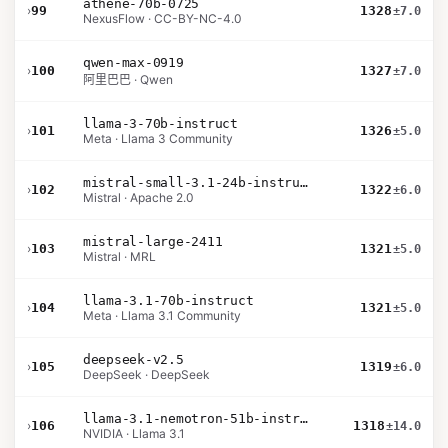
athene-70b-0725
›
99
1328
±7.0
NexusFlow · CC-BY-NC-4.0
qwen-max-0919
›
100
1327
±7.0
阿里巴巴 · Qwen
llama-3-70b-instruct
›
101
1326
±5.0
Meta · Llama 3 Community
mistral-small-3.1-24b-instruct-2503
›
102
1322
±6.0
Mistral · Apache 2.0
mistral-large-2411
›
103
1321
±5.0
Mistral · MRL
llama-3.1-70b-instruct
›
104
1321
±5.0
Meta · Llama 3.1 Community
deepseek-v2.5
›
105
1319
±6.0
DeepSeek · DeepSeek
llama-3.1-nemotron-51b-instruct
›
106
1318
±14.0
NVIDIA · Llama 3.1