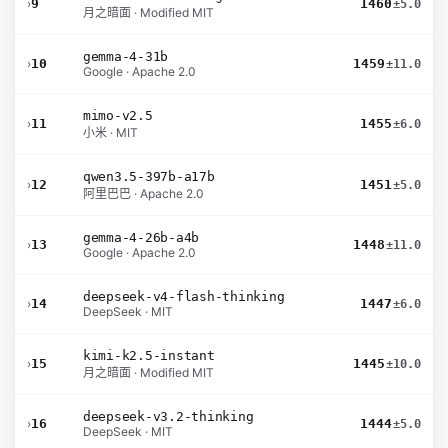
›
9
1460
±5.0
月之暗面 · Modified MIT
gemma-4-31b
›
10
1459
±11.0
Google · Apache 2.0
mimo-v2.5
›
11
1455
±6.0
小米 · MIT
qwen3.5-397b-a17b
›
12
1451
±5.0
阿里巴巴 · Apache 2.0
gemma-4-26b-a4b
›
13
1448
±11.0
Google · Apache 2.0
deepseek-v4-flash-thinking
›
14
1447
±6.0
DeepSeek · MIT
kimi-k2.5-instant
›
15
1445
±10.0
月之暗面 · Modified MIT
deepseek-v3.2-thinking
›
16
1444
±5.0
DeepSeek · MIT