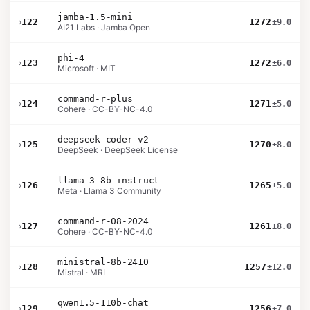
jamba-1.5-mini
›
122
1272
±9.0
AI21 Labs · Jamba Open
phi-4
›
123
1272
±6.0
Microsoft · MIT
command-r-plus
›
124
1271
±5.0
Cohere · CC-BY-NC-4.0
deepseek-coder-v2
›
125
1270
±8.0
DeepSeek · DeepSeek License
llama-3-8b-instruct
›
126
1265
±5.0
Meta · Llama 3 Community
command-r-08-2024
›
127
1261
±8.0
Cohere · CC-BY-NC-4.0
ministral-8b-2410
›
128
1257
±12.0
Mistral · MRL
qwen1.5-110b-chat
›
129
1256
±7.0