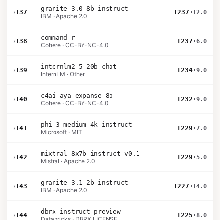
granite-3.0-8b-instruct
›
137
1237
±12.0
IBM · Apache 2.0
command-r
›
138
1237
±6.0
Cohere · CC-BY-NC-4.0
internlm2_5-20b-chat
›
139
1234
±9.0
InternLM · Other
c4ai-aya-expanse-8b
›
140
1232
±9.0
Cohere · CC-BY-NC-4.0
phi-3-medium-4k-instruct
›
141
1229
±7.0
Microsoft · MIT
mixtral-8x7b-instruct-v0.1
›
142
1229
±5.0
Mistral · Apache 2.0
granite-3.1-2b-instruct
›
143
1227
±14.0
IBM · Apache 2.0
dbrx-instruct-preview
›
144
1225
±8.0
Databricks · DBRX LICENSE