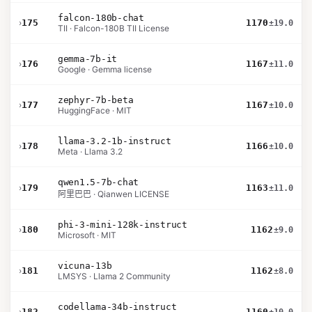
falcon-180b-chat
›
175
1170
±19.0
TII · Falcon-180B TII License
gemma-7b-it
›
176
1167
±11.0
Google · Gemma license
zephyr-7b-beta
›
177
1167
±10.0
HuggingFace · MIT
llama-3.2-1b-instruct
›
178
1166
±10.0
Meta · Llama 3.2
qwen1.5-7b-chat
›
179
1163
±11.0
阿里巴巴 · Qianwen LICENSE
phi-3-mini-128k-instruct
›
180
1162
±9.0
Microsoft · MIT
vicuna-13b
›
181
1162
±8.0
LMSYS · Llama 2 Community
codellama-34b-instruct
›
182
1160