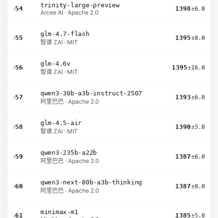
trinity-large-preview
›
54
1398
±6.0
Arcee AI · Apache 2.0
glm-4.7-flash
›
55
1395
±8.0
智谱 ZAI · MIT
glm-4.6v
›
56
1395
±16.0
智谱 ZAI · MIT
qwen3-30b-a3b-instruct-2507
›
57
1393
±6.0
阿里巴巴 · Apache 2.0
glm-4.5-air
›
58
1390
±5.0
智谱 ZAI · MIT
qwen3-235b-a22b
›
59
1387
±6.0
阿里巴巴 · Apache 2.0
qwen3-next-80b-a3b-thinking
›
60
1387
±8.0
阿里巴巴 · Apache 2.0
minimax-m1
›
61
1385
±5.0