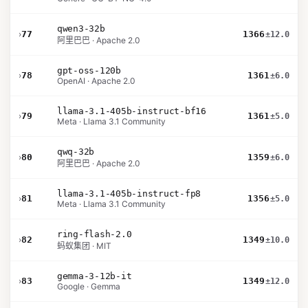
qwen3-32b
›
77
1366
±12.0
阿里巴巴 · Apache 2.0
gpt-oss-120b
›
78
1361
±6.0
OpenAI · Apache 2.0
llama-3.1-405b-instruct-bf16
›
79
1361
±5.0
Meta · Llama 3.1 Community
qwq-32b
›
80
1359
±6.0
阿里巴巴 · Apache 2.0
llama-3.1-405b-instruct-fp8
›
81
1356
±5.0
Meta · Llama 3.1 Community
ring-flash-2.0
›
82
1349
±10.0
蚂蚁集团 · MIT
gemma-3-12b-it
›
83
1349
±12.0
Google · Gemma