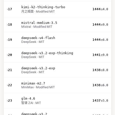
kimi-k2-thinking-turbo
›
17
1444
±4.0
月之暗面 · Modified MIT
mistral-medium-3.5
›
18
1444
±9.0
Mistral · Modified MIT
deepseek-v4-flash
›
19
1444
±6.0
DeepSeek · MIT
deepseek-v3.2-exp-thinking
›
20
1441
±9.0
DeepSeek · MIT
deepseek-v3.2-exp
›
21
1438
±8.0
DeepSeek · MIT
minimax-m2.7
›
22
1438
±6.0
MiniMax · Modified MIT
glm-4.6
›
23
1437
±5.0
智谱 ZAI · MIT
deepseek-v3.2