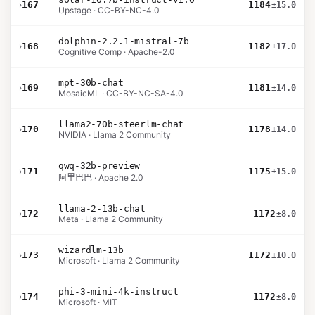
›
167
1184
±15.0
Upstage · CC-BY-NC-4.0
dolphin-2.2.1-mistral-7b
›
168
1182
±17.0
Cognitive Comp · Apache-2.0
mpt-30b-chat
›
169
1181
±14.0
MosaicML · CC-BY-NC-SA-4.0
llama2-70b-steerlm-chat
›
170
1178
±14.0
NVIDIA · Llama 2 Community
qwq-32b-preview
›
171
1175
±15.0
阿里巴巴 · Apache 2.0
llama-2-13b-chat
›
172
1172
±8.0
Meta · Llama 2 Community
wizardlm-13b
›
173
1172
±10.0
Microsoft · Llama 2 Community
phi-3-mini-4k-instruct
›
174
1172
±8.0
Microsoft · MIT