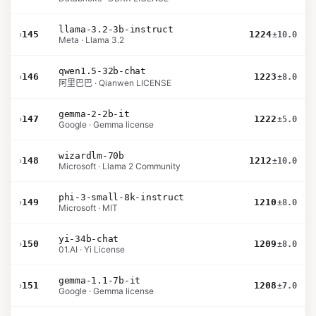
llama-3.2-3b-instruct
›
145
1224
±10.0
Meta · Llama 3.2
qwen1.5-32b-chat
›
146
1223
±8.0
阿里巴巴 · Qianwen LICENSE
gemma-2-2b-it
›
147
1222
±5.0
Google · Gemma license
wizardlm-70b
›
148
1212
±10.0
Microsoft · Llama 2 Community
phi-3-small-8k-instruct
›
149
1210
±8.0
Microsoft · MIT
yi-34b-chat
›
150
1209
±8.0
01.AI · Yi License
gemma-1.1-7b-it
›
151
1208
±7.0
Google · Gemma license