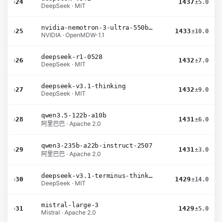
›
24
1437
±5.0
DeepSeek · MIT
nvidia-nemotron-3-ultra-550b-a55b-nvfp4
›
25
1433
±10.0
NVIDIA · OpenMDW-1.1
deepseek-r1-0528
›
26
1432
±7.0
DeepSeek · MIT
deepseek-v3.1-thinking
›
27
1432
±9.0
DeepSeek · MIT
qwen3.5-122b-a10b
›
28
1431
±6.0
阿里巴巴 · Apache 2.0
qwen3-235b-a22b-instruct-2507
›
29
1431
±3.0
阿里巴巴 · Apache 2.0
deepseek-v3.1-terminus-thinking
›
30
1429
±14.0
DeepSeek · MIT
mistral-large-3
›
31
1429
±5.0
Mistral · Apache 2.0