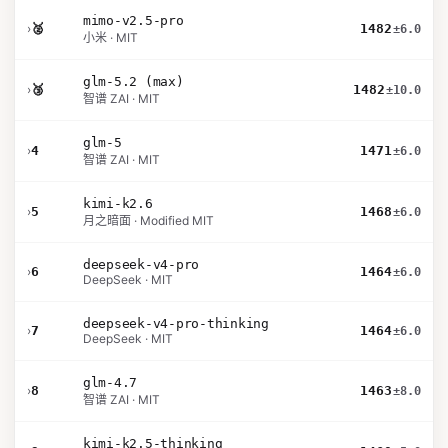
mimo-v2.5-pro
›
🥈
1482
±6.0
小米 · MIT
glm-5.2 (max)
›
🥉
1482
±10.0
智谱 ZAI · MIT
glm-5
›
4
1471
±6.0
智谱 ZAI · MIT
kimi-k2.6
›
5
1468
±6.0
月之暗面 · Modified MIT
deepseek-v4-pro
›
6
1464
±6.0
DeepSeek · MIT
deepseek-v4-pro-thinking
›
7
1464
±6.0
DeepSeek · MIT
glm-4.7
›
8
1463
±8.0
智谱 ZAI · MIT
kimi-k2.5-thinking