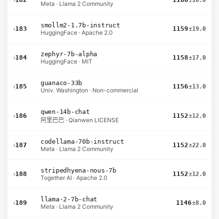
±10.0
Meta · Llama 2 Community
smollm2-1.7b-instruct
›
183
1159
±19.0
HuggingFace · Apache 2.0
zephyr-7b-alpha
›
184
1158
±17.0
HuggingFace · MIT
guanaco-33b
›
185
1156
±13.0
Univ. Washington · Non-commercial
qwen-14b-chat
›
186
1152
±12.0
阿里巴巴 · Qianwen LICENSE
codellama-70b-instruct
›
187
1152
±22.0
Meta · Llama 2 Community
stripedhyena-nous-7b
›
188
1152
±12.0
Together AI · Apache 2.0
llama-2-7b-chat
›
189
1146
±8.0
Meta · Llama 2 Community