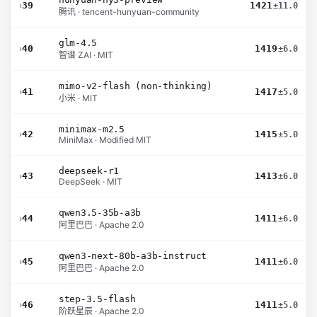
›
39
1421
±11.0
腾讯 · tencent-hunyuan-community
glm-4.5
›
40
1419
±6.0
智谱 ZAI · MIT
mimo-v2-flash (non-thinking)
›
41
1417
±5.0
小米 · MIT
minimax-m2.5
›
42
1415
±5.0
MiniMax · Modified MIT
deepseek-r1
›
43
1413
±6.0
DeepSeek · MIT
qwen3.5-35b-a3b
›
44
1411
±6.0
阿里巴巴 · Apache 2.0
qwen3-next-80b-a3b-instruct
›
45
1411
±6.0
阿里巴巴 · Apache 2.0
step-3.5-flash
›
46
1411
±5.0
阶跃星辰 · Apache 2.0