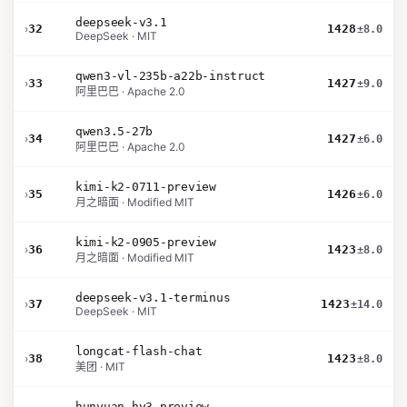
deepseek-v3.1
›
32
1428
±8.0
DeepSeek · MIT
qwen3-vl-235b-a22b-instruct
›
33
1427
±9.0
阿里巴巴 · Apache 2.0
qwen3.5-27b
›
34
1427
±6.0
阿里巴巴 · Apache 2.0
kimi-k2-0711-preview
›
35
1426
±6.0
月之暗面 · Modified MIT
kimi-k2-0905-preview
›
36
1423
±8.0
月之暗面 · Modified MIT
deepseek-v3.1-terminus
›
37
1423
±14.0
DeepSeek · MIT
longcat-flash-chat
›
38
1423
±8.0
美团 · MIT
hunyuan-hy3-preview