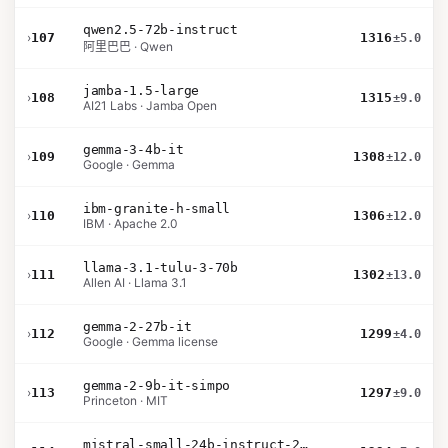
qwen2.5-72b-instruct
›
107
1316
±5.0
阿里巴巴 · Qwen
jamba-1.5-large
›
108
1315
±9.0
AI21 Labs · Jamba Open
gemma-3-4b-it
›
109
1308
±12.0
Google · Gemma
ibm-granite-h-small
›
110
1306
±12.0
IBM · Apache 2.0
llama-3.1-tulu-3-70b
›
111
1302
±13.0
Allen AI · Llama 3.1
gemma-2-27b-it
›
112
1299
±4.0
Google · Gemma license
gemma-2-9b-it-simpo
›
113
1297
±9.0
Princeton · MIT
mistral-small-24b-instruct-2501