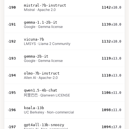
mistral-7b-instruct
›
190
1142
±10.0
Mistral · Apache 2.0
gemma-1.1-2b-it
›
191
1139
±10.0
Google · Gemma license
vicuna-7b
›
192
1132
±10.0
LMSYS · Llama 2 Community
gemma-2b-it
›
193
1119
±13.0
Google · Gemma license
olmo-7b-instruct
›
194
1110
±13.0
Allen AI · Apache-2.0
qwen1.5-4b-chat
›
195
1106
±11.0
阿里巴巴 · Qianwen LICENSE
koala-13b
›
196
1098
±11.0
UC Berkeley · Non-commercial
gpt4all-13b-snoozy
›
197
1094
±17.0