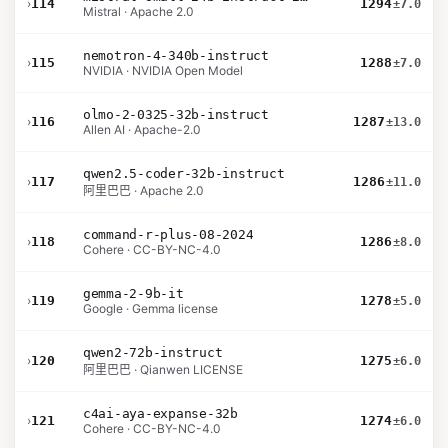
›
114
1294
±7.0
Mistral · Apache 2.0
nemotron-4-340b-instruct
›
115
1288
±7.0
NVIDIA · NVIDIA Open Model
olmo-2-0325-32b-instruct
›
116
1287
±13.0
Allen AI · Apache-2.0
qwen2.5-coder-32b-instruct
›
117
1286
±11.0
阿里巴巴 · Apache 2.0
command-r-plus-08-2024
›
118
1286
±8.0
Cohere · CC-BY-NC-4.0
gemma-2-9b-it
›
119
1278
±5.0
Google · Gemma license
qwen2-72b-instruct
›
120
1275
±6.0
阿里巴巴 · Qianwen LICENSE
c4ai-aya-expanse-32b
›
121
1274
±6.0
Cohere · CC-BY-NC-4.0