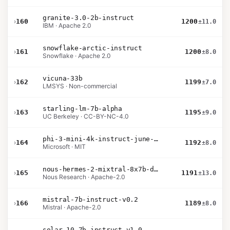
granite-3.0-2b-instruct
›
160
1200
±11.0
IBM · Apache 2.0
snowflake-arctic-instruct
›
161
1200
±8.0
Snowflake · Apache 2.0
vicuna-33b
›
162
1199
±7.0
LMSYS · Non-commercial
starling-lm-7b-alpha
›
163
1195
±9.0
UC Berkeley · CC-BY-NC-4.0
phi-3-mini-4k-instruct-june-2024
›
164
1192
±8.0
Microsoft · MIT
nous-hermes-2-mixtral-8x7b-dpo
›
165
1191
±13.0
Nous Research · Apache-2.0
mistral-7b-instruct-v0.2
›
166
1189
±8.0
Mistral · Apache-2.0
solar-10.7b-instruct-v1.0