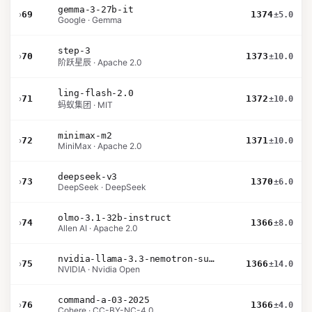
gemma-3-27b-it
›
69
1374
±5.0
Google · Gemma
step-3
›
70
1373
±10.0
阶跃星辰 · Apache 2.0
ling-flash-2.0
›
71
1372
±10.0
蚂蚁集团 · MIT
minimax-m2
›
72
1371
±10.0
MiniMax · Apache 2.0
deepseek-v3
›
73
1370
±6.0
DeepSeek · DeepSeek
olmo-3.1-32b-instruct
›
74
1366
±8.0
Allen AI · Apache 2.0
nvidia-llama-3.3-nemotron-super-49b-v1.5
›
75
1366
±14.0
NVIDIA · Nvidia Open
command-a-03-2025
›
76
1366
±4.0
Cohere · CC-BY-NC-4.0