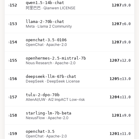
qwen1.5-14b-chat
›
152
1207
±9.0
阿里巴巴 · Qianwen LICENSE
llama-2-70b-chat
›
153
1207
±6.0
Meta · Llama 2 Community
openchat-3.5-0106
›
154
1207
±9.0
OpenChat · Apache-2.0
openhermes-2.5-mistral-7b
›
155
1207
±12.0
Nous Research · Apache-2.0
deepseek-llm-67b-chat
›
156
1205
±13.0
DeepSeek · DeepSeek License
tulu-2-dpo-70b
›
157
1204
±11.0
AllenAI/UW · AI2 ImpACT Low-risk
starling-lm-7b-beta
›
158
1201
±9.0
NexusFlow · Apache-2.0
openchat-3.5
›
159
1201
±11.0
OpenChat · Apache-2.0