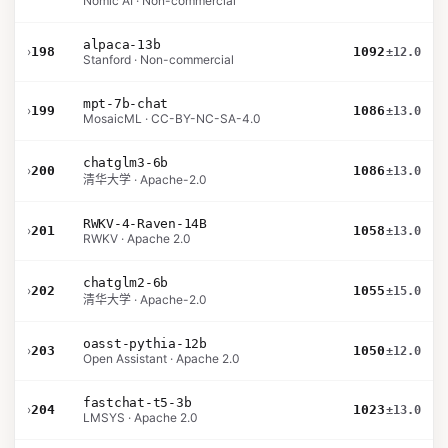
Nomic AI · Non-commercial
alpaca-13b
›
198
1092
±12.0
Stanford · Non-commercial
mpt-7b-chat
›
199
1086
±13.0
MosaicML · CC-BY-NC-SA-4.0
chatglm3-6b
›
200
1086
±13.0
清华大学 · Apache-2.0
RWKV-4-Raven-14B
›
201
1058
±13.0
RWKV · Apache 2.0
chatglm2-6b
›
202
1055
±15.0
清华大学 · Apache-2.0
oasst-pythia-12b
›
203
1050
±12.0
Open Assistant · Apache 2.0
fastchat-t5-3b
›
204
1023
±13.0
LMSYS · Apache 2.0