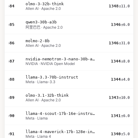
olmo-3-32b-think
›
84
1348
±11.0
Allen AI · Apache 2.0
qwen3-30b-a3b
›
85
1346
±6.0
阿里巴巴 · Apache 2.0
molmo-2-8b
›
86
1346
±31.0
Allen AI · Apache 2.0
nvidia-nemotron-3-nano-30b-a3b-bf16
›
87
1344
±8.0
NVIDIA · NVIDIA Open Model
llama-3.3-70b-instruct
›
88
1344
±4.0
Meta · Llama-3.3
olmo-3.1-32b-think
›
89
1343
±10.0
Allen AI · Apache 2.0
llama-4-scout-17b-16e-instruct
›
90
1341
±6.0
Meta · Llama
llama-4-maverick-17b-128e-instruct
›
91
1340
±5.0
Meta · Llama 4