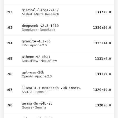
mistral-large-2407
›
92
1337
±5.0
Mistral · Mistral Research
deepseek-v2.5-1210
›
93
1336
±10.0
DeepSeek · DeepSeek
granite-4.1-8b
›
94
1333
±14.0
IBM · Apache 2.0
athene-v2-chat
›
95
1331
±6.0
NexusFlow · NexusFlow
gpt-oss-20b
›
96
1331
±9.0
OpenAI · Apache 2.0
llama-3.1-nemotron-70b-instruct
›
97
1329
±10.0
NVIDIA · Llama 3.1
gemma-3n-e4b-it
›
98
1328
±6.0
Google · Gemma