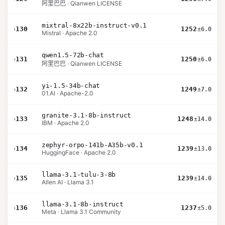
阿里巴巴 · Qianwen LICENSE
mixtral-8x22b-instruct-v0.1
›
130
1252
±6.0
Mistral · Apache 2.0
qwen1.5-72b-chat
›
131
1250
±6.0
阿里巴巴 · Qianwen LICENSE
yi-1.5-34b-chat
›
132
1249
±7.0
01.AI · Apache-2.0
granite-3.1-8b-instruct
›
133
1248
±14.0
IBM · Apache 2.0
zephyr-orpo-141b-A35b-v0.1
›
134
1239
±13.0
HuggingFace · Apache 2.0
llama-3.1-tulu-3-8b
›
135
1239
±14.0
Allen AI · Llama 3.1
llama-3.1-8b-instruct
›
136
1237
±5.0
Meta · Llama 3.1 Community