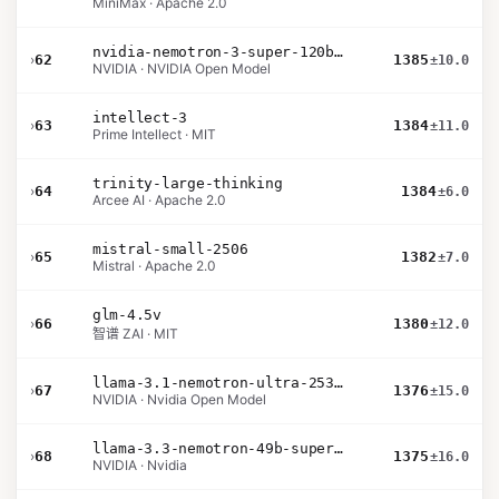
MiniMax · Apache 2.0
nvidia-nemotron-3-super-120b-a12b
›
62
1385
±10.0
NVIDIA · NVIDIA Open Model
intellect-3
›
63
1384
±11.0
Prime Intellect · MIT
trinity-large-thinking
›
64
1384
±6.0
Arcee AI · Apache 2.0
mistral-small-2506
›
65
1382
±7.0
Mistral · Apache 2.0
glm-4.5v
›
66
1380
±12.0
智谱 ZAI · MIT
llama-3.1-nemotron-ultra-253b-v1
›
67
1376
±15.0
NVIDIA · Nvidia Open Model
llama-3.3-nemotron-49b-super-v1
›
68
1375
±16.0
NVIDIA · Nvidia