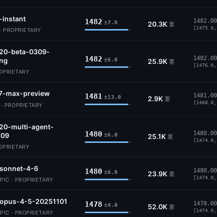
-instant
1482
1482.00
±7.0
20.3K
票
[1475.0,
· PROPRIETARY
.20-beta-0309-
1482
1482.00
ing
±6.0
25.9K
票
[1476.0,
ROPRIETARY
7-max-preview
1481
1481.00
±13.0
2.9K
票
[1468.0,
 PROPRIETARY
20-multi-agent-
1480
1480.00
309
±6.0
25.1K
票
[1474.0,
ROPRIETARY
-sonnet-4-6
1480
1480.00
±6.0
23.9K
票
[1474.0,
IC · PROPRIETARY
-opus-4-5-20251101
1478
1478.00
±4.0
52.0K
票
[1474.0,
IC · PROPRIETARY