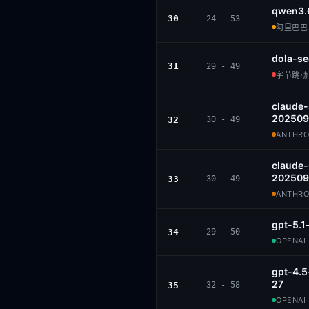
qwen3.
30
24 - 53
阿里巴巴 ·
dola-se
31
29 - 49
字节跳动 ·
claude
202509
32
30 - 49
ANTHROP
claude
202509
33
30 - 49
ANTHROP
gpt-5.1
34
29 - 50
OPENAI 
gpt-4.
27
35
32 - 58
OPENAI 