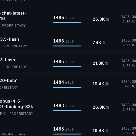
-chat-latest-
1486
1486.00
10
±6.0
25.3K
票
[1480.0,
· PROPRIETARY
3.5-flash
1486
1486.00
±9.0
7.4K
票
[1477.0,
 · PROPRIETARY
3-flash
1485
1485.00
±6.0
21.8K
票
[1479.0,
 · PROPRIETARY
20-beta1
1484
1484.00
±6.0
19.4K
票
[1478.0,
ROPRIETARY
-opus-4-5-
1483
1483.00
01-thinking-32k
±5.0
26.8K
票
[1478.0,
IC · PROPRIETARY
1483
1483.00
±7.0
16.4K
票
[1476.0,
· PROPRIETARY