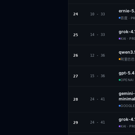
ernie-5
24
10 - 33
百度 · P
grok-4.
25
14 - 33
XAI · P
qwen3.
26
12 - 36
阿里巴巴 ·
gpt-5.4
27
15 - 36
OPENAI 
gemini-
minimal
28
24 - 41
GOOGLE
grok-4.
29
24 - 41
XAI · P