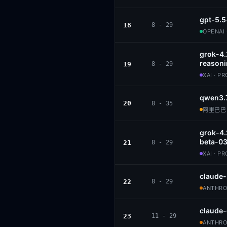
gpt-5.5
18
8 - 29
OPENAI 
grok-4
reason
19
8 - 29
XAI · P
qwen3.
20
8 - 35
阿里巴巴 ·
grok-4.
beta-0
21
8 - 29
XAI · P
claude
22
8 - 29
ANTHROP
claude
23
11 - 29
ANTHROP