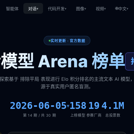
🌐
智能体
对话
代码开发
图像
视频
中文
▾
▾
▾
▾
▾
实时更新 · 官方数据
模型 Arena 榜单
探索基于 排除平局 表现进行 Elo 积分排名的主流文本 AI 模型
源于真实用户匿名盲测。
2026-06-05
158
19
4.1M
▾
第 14 期 / 共 30 期
上榜模型
参赛厂商
总投票数