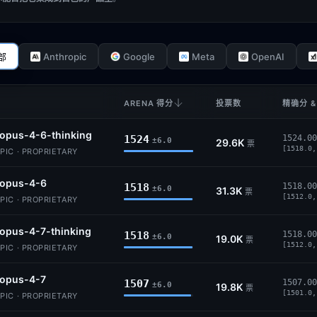
Anthropic
Google
Meta
OpenAI
部
ARENA 得分
投票数
精确分 &
opus-4-6-thinking
1524
1524.00
±6.0
29.6K
票
[1518.0,
IC · PROPRIETARY
-opus-4-6
1518
1518.00
±6.0
31.3K
票
[1512.0,
IC · PROPRIETARY
opus-4-7-thinking
1518
1518.00
±6.0
19.0K
票
[1512.0,
IC · PROPRIETARY
-opus-4-7
1507
1507.00
±6.0
19.8K
票
[1501.0,
IC · PROPRIETARY