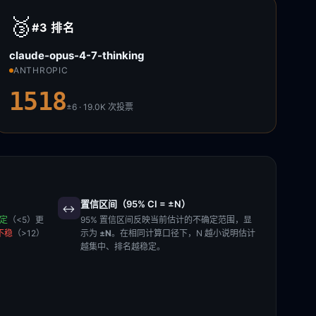
🥉
#3
排名
claude-opus-4-7-thinking
ANTHROPIC
1518
±6 · 19.0K
次投票
置信区间（95% CI = ±N）
↔️
稳定
（<5）更
95% 置信区间反映当前估计的不确定范围，显
不稳
（>12）
示为
±N
。在相同计算口径下，N 越小说明估计
越集中、排名越稳定。