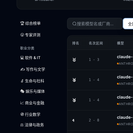
🏆 综合榜单
全
😤 专家评测
排名
名次区间
模型
职业分类
claude-
💻 软件 & IT
🥇
1 - 3
ANTHROP
✍️ 写作与文学
claude
🥈
1 - 4
🔬 生命与社科
ANTHROP
🎭 娱乐与媒体
claude-
🥉
1 - 4
📈 商业与金融
ANTHROP
🧭 行业数学
claude
4
2 - 8
ANTHROP
⚖️ 法律与政务