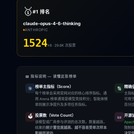
🥇
#1
排名
claude-opus-4-6-thinking
ANTHROPIC
1524
±6 · 29.6K
次投票
📖 指标说明 — 读懂这张榜单
榜单主指标（Score）
精确值（
🎯
🔢
每个榜单会采用官网对应的核心排序指标。通
主指标
用 Arena 榜单通常是模型竞技积分；智能体榜
可用
单则展示净提升及多项任务指标。
百分
投票数（Vote Count）
开源协
🗳️
📜
该模型或厂商参与评测的总次数。数量越高，
Apac
结果的
统计置信度越高、越不容易受单次样本
限制
影响而波动
。
决定