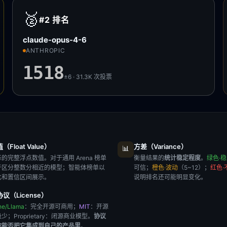
🥈
#2
排名
claude-opus-4-6
ANTHROPIC
1518
±6 · 31.3K
次投票
Float Value）
方差（Variance）
📊
的完整浮点数值。对于通用 Arena 榜单
衡量结果的
统计稳定程度
。
绿色·
于区分整数分相近的模型；智能体榜单以
可信；
橙色·波动
（5~12）；
红色·
比和置信区间展示。
说明排名还可能明显变化。
议（License）
he/Llama
：完全开源可商用；
MIT
：开源
极少；
Proprietary
：闭源商业模型。
协议
你能否把它集成到自己的产品里
。