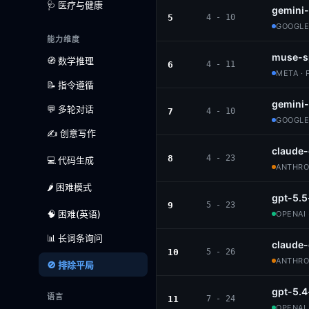
🩺 医疗与健康
gemini-
5
4 - 10
GOOGLE
能力维度
muse-s
🧭 数学推理
6
4 - 11
META · 
📝 指令遵循
gemini
💬 多轮对话
7
4 - 10
GOOGLE
✍️ 创意写作
claude-
8
4 - 23
💻 代码生成
ANTHROP
🌶️ 困难模式
gpt-5.5
9
5 - 23
🧠 困难(英语)
OPENAI 
📊 长词条询问
claude
10
5 - 26
ANTHROP
🚫 排除平局
gpt-5.4
语言
11
7 - 24
OPENAI 