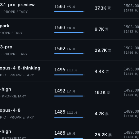
3.1-pro-preview
1503
1503.00
±5.0
37.3K
票
[1498.0,
 · PROPRIETARY
park
1503
1503.00
±8.0
9.7K
票
[1495.0,
PROPRIETARY
-3-pro
1502
1502.00
±6.0
29.7K
票
[1496.0,
 · PROPRIETARY
opus-4-8-thinking
1495
1495.00
±11.0
4.4K
票
[1484.0,
IC · PROPRIETARY
-high
1492
1492.00
±7.0
16.1K
票
[1485.0,
· PROPRIETARY
-opus-4-8
1489
1489.00
±11.0
4.7K
票
[1478.0,
IC · PROPRIETARY
-high
1489
1489.00
±6.0
25.2K
票
[1483.0,
· PROPRIETARY