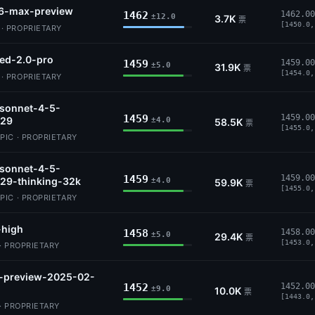
6-max-preview
1462
1462.00
±12.0
3.7K
票
[1450.0,
 PROPRIETARY
ed-2.0-pro
1459
1459.00
±5.0
31.9K
票
[1454.0,
 PROPRIETARY
-sonnet-4-5-
1459
1459.00
29
±4.0
58.5K
票
[1455.0,
IC · PROPRIETARY
-sonnet-4-5-
1459
1459.00
29-thinking-32k
±4.0
59.9K
票
[1455.0,
IC · PROPRIETARY
-high
1458
1458.00
±5.0
29.4K
票
[1453.0,
· PROPRIETARY
5-preview-2025-02-
1452
1452.00
±9.0
10.0K
票
[1443.0,
· PROPRIETARY