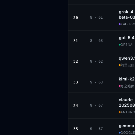
grok-4.
beta-0
30
8 - 61
XAI · P
gpt-5.4
31
8 - 63
OPENAI 
qwen3.
32
9 - 62
阿里巴巴 ·
kimi-k2
33
9 - 63
月之暗面 ·
claude
202508
34
9 - 67
ANTHROP
gemma-
35
6 - 87
GOOGLE 