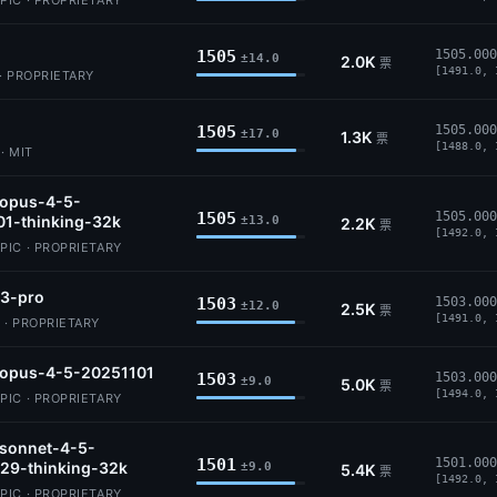
IC · PROPRIETARY
1505
1505.000
±14.0
2.0K
票
[1491.0, 
· PROPRIETARY
1505
1505.000
±17.0
1.3K
票
[1488.0, 
· MIT
-opus-4-5-
1505
1505.000
01-thinking-32k
±13.0
2.2K
票
[1492.0, 
IC · PROPRIETARY
-3-pro
1503
1503.000
±12.0
2.5K
票
[1491.0, 
 · PROPRIETARY
-opus-4-5-20251101
1503
1503.000
±9.0
5.0K
票
[1494.0, 
IC · PROPRIETARY
-sonnet-4-5-
1501
1501.000
29-thinking-32k
±9.0
5.4K
票
[1492.0, 
IC · PROPRIETARY