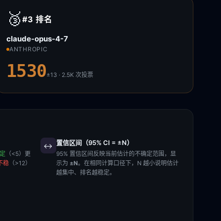
🥉
#3
排名
claude-opus-4-7
ANTHROPIC
1530
±13 · 2.5K
次投票
置信区间（95% CI = ±N）
↔️
稳定
（<5）更
95% 置信区间反映当前估计的不确定范围，显
不稳
（>12）
示为
±N
。在相同计算口径下，N 越小说明估计
越集中、排名越稳定。