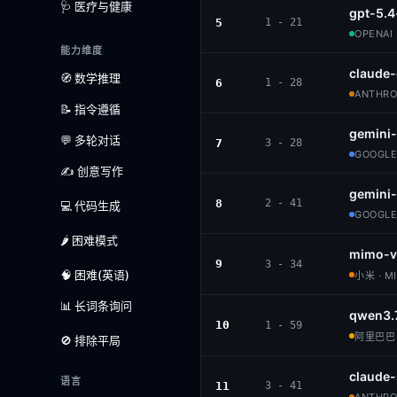
🩺 医疗与健康
gpt-5.4
5
1 - 21
OPENAI 
能力维度
claude-
🧭 数学推理
6
1 - 28
ANTHROP
📝 指令遵循
gemini-
💬 多轮对话
7
3 - 28
GOOGLE
✍️ 创意写作
gemini-
8
2 - 41
💻 代码生成
GOOGLE
🌶️ 困难模式
mimo-v
9
3 - 34
🧠 困难(英语)
小米 · M
📊 长词条询问
qwen3.
10
1 - 59
阿里巴巴 ·
🚫 排除平局
claude
语言
11
3 - 41