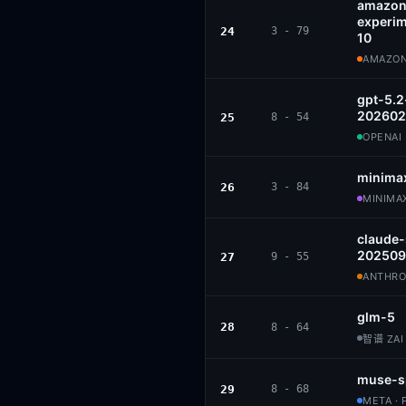
amazon
experim
24
3 - 79
10
AMAZON
gpt-5.2
202602
25
8 - 54
OPENAI 
minima
26
3 - 84
MINIMAX
claude
202509
27
9 - 55
ANTHROP
glm-5
28
8 - 64
智谱 ZAI 
muse-s
29
8 - 68
META · 