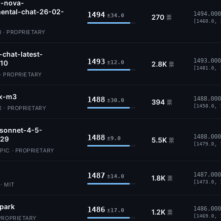
-nova-
ental-chat-26-02-
1494
1494.000
±34.0
270
票
[1460.0, 
 · PROPRIETARY
-chat-latest-
1493
1493.000
10
±12.0
2.8K
票
[1481.0, 
· PROPRIETARY
x-m3
1488
1488.000
±30.0
394
票
[1458.0, 
 · PROPRIETARY
-sonnet-4-5-
1488
1488.000
29
±9.0
5.5K
票
[1479.0, 
IC · PROPRIETARY
1487
1487.000
±14.0
1.8K
票
[1473.0, 
· MIT
park
1486
1486.000
±17.0
1.2K
票
[1469.0, 
PROPRIETARY