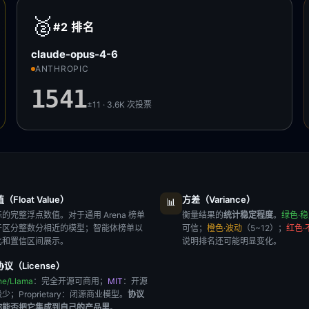
🥈
#2
排名
claude-opus-4-6
ANTHROPIC
1541
±11 · 3.6K
次投票
Float Value）
方差（Variance）
📊
的完整浮点数值。对于通用 Arena 榜单
衡量结果的
统计稳定程度
。
绿色·
于区分整数分相近的模型；智能体榜单以
可信；
橙色·波动
（5~12）；
红色·
比和置信区间展示。
说明排名还可能明显变化。
议（License）
he/Llama
：完全开源可商用；
MIT
：开源
极少；
Proprietary
：闭源商业模型。
协议
你能否把它集成到自己的产品里
。