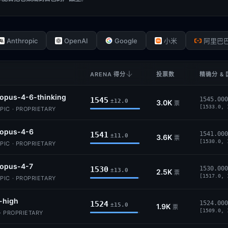
Anthropic
OpenAI
Google
小米
阿里巴
ARENA 得分
投票数
精确分 &
opus-4-6-thinking
1545
1545.000
±12.0
3.0K
票
[1533.0, 
IC · PROPRIETARY
-opus-4-6
1541
1541.000
±11.0
3.6K
票
[1530.0, 
IC · PROPRIETARY
-opus-4-7
1530
1530.000
±13.0
2.5K
票
[1517.0, 
IC · PROPRIETARY
-high
1524
1524.000
±15.0
1.9K
票
[1509.0, 
· PROPRIETARY