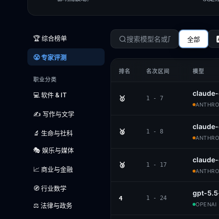
🏆 综合榜单
全部
😤 专家评测
排名
名次区间
模型
职业分类
claude-
💻 软件 & IT
🥇
1 - 7
ANTHROP
✍️ 写作与文学
claude
🥈
1 - 8
🔬 生命与社科
ANTHROP
🎭 娱乐与媒体
claude
🥉
1 - 17
📈 商业与金融
ANTHROP
🧭 行业数学
gpt-5.5
4
1 - 24
OPENAI 
⚖️ 法律与政务