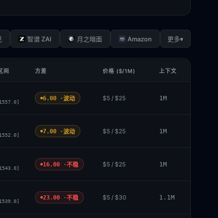
Amazon
▾
巴
智谱 ZAI
月之暗面
更多
 区间
方差
价格 ($/1M)
上下文
$5 / $25
1M
6.00 ·
波动
1557.0]
$5 / $25
1M
7.00 ·
波动
1552.0]
$5 / $25
1M
16.00 ·
不稳
1543.0]
$5 / $30
1.1M
23.00 ·
不稳
1539.0]