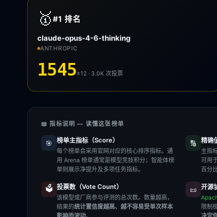
🥇
#1
排名
claude-opus-4-6-thinking
ANTHROPIC
1545
±12 · 3.0K
次投票
📖 指标说明 — 读懂这张榜单
榜单主指标（Score）
精确值（
🎯
🔢
每个榜单会采用官网对应的核心排序指标。通
主指标
用 Arena 榜单通常是模型竞技积分；智能体榜
可用
单则展示净提升及多项任务指标。
百分
投票数（Vote Count）
开源协
🗳️
📜
该模型或厂商参与评测的总次数。数量越高，
Apac
结果的
统计置信度越高、越不容易受单次样本
限制
影响而波动
。
决定