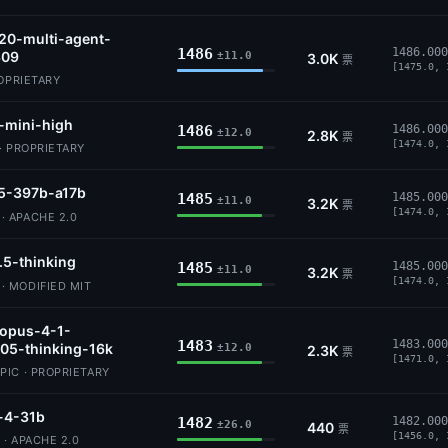
20-multi-agent-
1486
1486.000
309
±11.0
3.0K
票
[1475.0, 
ROPRIETARY
-mini-high
1486
1486.000
±12.0
2.8K
票
[1474.0, 
· PROPRIETARY
5-397b-a17b
1485
1485.000
±11.0
3.2K
票
[1474.0, 
 APACHE 2.0
.5-thinking
1485
1485.000
±11.0
3.2K
票
[1474.0, 
 MODIFIED MIT
-opus-4-1-
1483
1483.000
05-thinking-16k
±12.0
2.3K
票
[1471.0, 
IC · PROPRIETARY
4-31b
1482
1482.000
±26.0
440
票
[1456.0, 
· APACHE 2.0