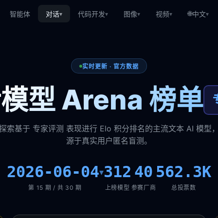
🌐
智能体
对话
代码开发
图像
视频
中文
▾
▾
▾
▾
▾
实时更新 · 官方数据
模型 Arena 榜单
探索基于 专家评测 表现进行 Elo 积分排名的主流文本 AI 模型
源于真实用户匿名盲测。
2026-06-04
312
40
562.3K
▾
第 15 期 / 共 30 期
上榜模型
参赛厂商
总投票数