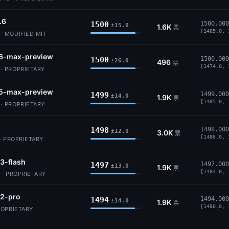
.6
1500
1500.000
±15.0
1.6K
票
[1485.0, 
 MODIFIED MIT
6-max-preview
1500
1500.000
±26.0
496
票
[1474.0, 
 PROPRIETARY
5-max-preview
1499
1499.000
±14.0
1.9K
票
[1485.0, 
 PROPRIETARY
1498
1498.000
±12.0
3.0K
票
[1486.0, 
· PROPRIETARY
3-flash
1497
1497.000
±13.0
1.9K
票
[1484.0, 
 · PROPRIETARY
2-pro
1494
1494.000
±14.0
1.9K
票
[1480.0, 
ROPRIETARY