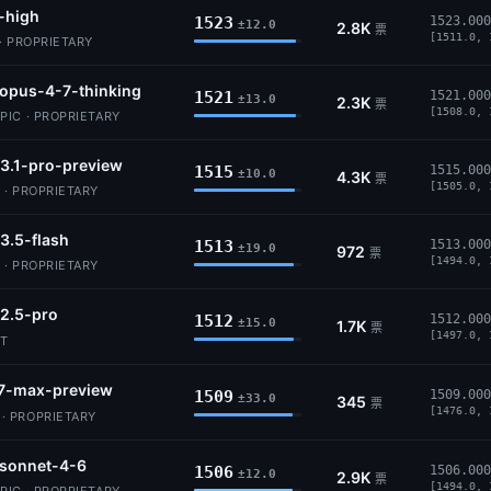
-high
1523
1523.000
±12.0
2.8K
票
[1511.0, 
· PROPRIETARY
opus-4-7-thinking
1521
1521.000
±13.0
2.3K
票
[1508.0, 
IC · PROPRIETARY
3.1-pro-preview
1515
1515.000
±10.0
4.3K
票
[1505.0, 
 · PROPRIETARY
3.5-flash
1513
1513.000
±19.0
972
票
[1494.0, 
 · PROPRIETARY
2.5-pro
1512
1512.000
±15.0
1.7K
票
[1497.0, 
IT
7-max-preview
1509
1509.000
±33.0
345
票
[1476.0, 
 PROPRIETARY
-sonnet-4-6
1506
1506.000
±12.0
2.9K
票
[1494.0, 