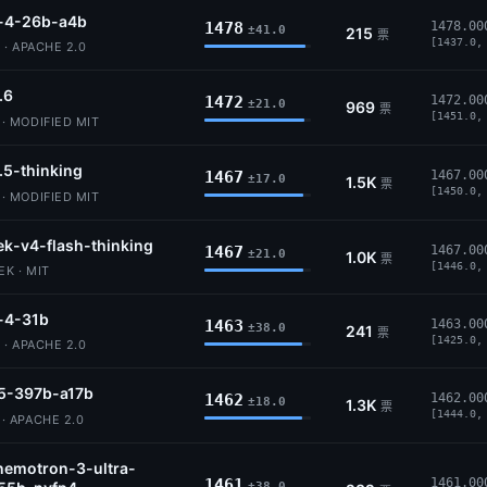
4-26b-a4b
1478
1478.00
±41.0
215
票
[1437.0,
· APACHE 2.0
.6
1472
1472.00
±21.0
969
票
[1451.0,
 MODIFIED MIT
.5-thinking
1467
1467.00
±17.0
1.5K
票
[1450.0,
 MODIFIED MIT
k-v4-flash-thinking
1467
1467.00
±21.0
1.0K
票
[1446.0,
K · MIT
4-31b
1463
1463.00
±38.0
241
票
[1425.0,
· APACHE 2.0
5-397b-a17b
1462
1462.00
±18.0
1.3K
票
[1444.0,
 APACHE 2.0
nemotron-3-ultra-
1461
1461.00
±38.0