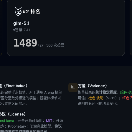
🥈
#2
排名
glm-5.1
智谱 ZAI
1489
±27 · 560
次投票
Float Value）
方差（Variance）
📊
的完整浮点数值。对于通用 Arena 榜单
衡量结果的
统计稳定程度
。
绿色·
于区分整数分相近的模型；智能体榜单以
可信；
橙色·波动
（5~12）；
红色·
比和置信区间展示。
说明排名还可能明显变化。
议（License）
he/Llama
：完全开源可商用；
MIT
：开源
极少；
Proprietary
：闭源商业模型。
协议
你能否把它集成到自己的产品里
。