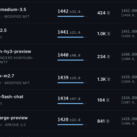
l-medium-3.5
1442
1442.00
±32.0
424
票
[1410.0,
 · MODIFIED MIT
2.5
1441
1441.00
±21.0
1.0K
票
[1420.0,
IT
n-hy3-preview
1440
1440.00
±40.0
234
票
ENCENT-HUNYUAN-
[1400.0,
NITY
x-m2.7
1439
1439.00
±19.0
1.3K
票
[1420.0,
 · MODIFIED MIT
-flash-chat
1434
1434.00
±47.0
164
票
[1387.0,
IT
-large-preview
1428
1428.00
±22.0
841
票
[1406.0,
I · APACHE 2.0