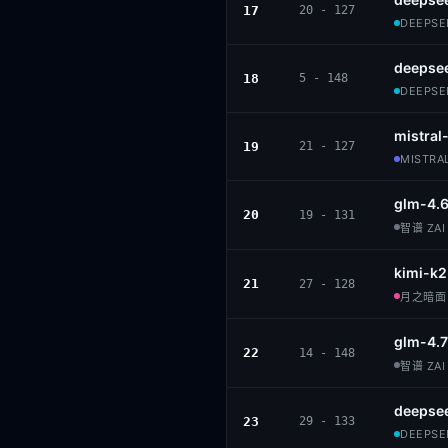
17
20 - 127
DEEPSEE
deepse
18
5 - 148
DEEPSEE
mistral
19
21 - 127
MISTRAL
glm-4.
20
19 - 131
智谱 ZAI 
kimi-k2
21
27 - 128
月之暗面 ·
glm-4.7
22
14 - 148
智谱 ZAI 
deepse
23
29 - 133
DEEPSEE