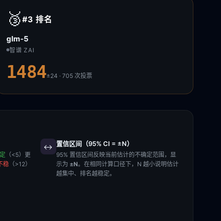
🥉
#3
排名
glm-5
智谱 ZAI
1484
±24 · 705
次投票
置信区间（95% CI = ±N）
↔️
稳定
（<5）更
95% 置信区间反映当前估计的不确定范围，显
不稳
（>12）
示为
±N
。在相同计算口径下，N 越小说明估计
越集中、排名越稳定。