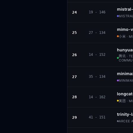
mistra
24
19 - 146
MISTRAL
mimo-v
25
27 - 134
小米 · M
hunyua
26
14 - 152
腾讯 · T
COMMU
minima
27
35 - 134
MINIMAX
longcat
28
14 - 162
美团 · M
trinity
29
41 - 151
ARCEE A