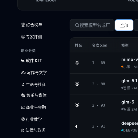
🏆 综合榜单
全部
😤 专家评测
排名
名次区间
模型
职业分类
mimo-v
💻 软件 & IT
🥇
1 - 69
小米 · M
✍️ 写作与文学
glm-5.1
🥈
🔬 生命与社科
2 - 88
智谱 ZAI 
🎭 娱乐与媒体
glm-5
🥉
2 - 93
📈 商业与金融
智谱 ZAI 
🧭 行业数学
deepse
4
2 - 91
⚖️ 法律与政务
DEEPSEE