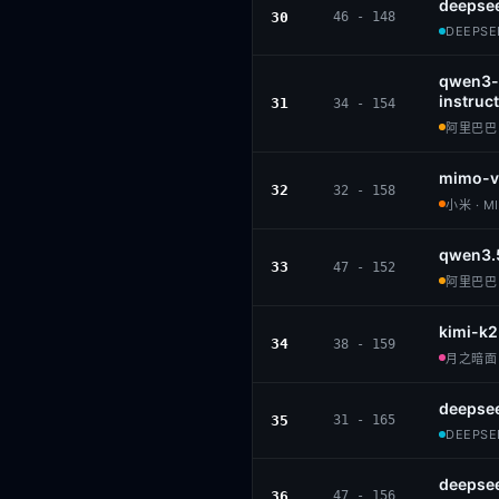
deepsee
30
46 - 148
DEEPSEE
qwen3-
instruct
31
34 - 154
阿里巴巴 ·
mimo-v2
32
32 - 158
小米 · M
qwen3.
33
47 - 152
阿里巴巴 ·
kimi-k2
34
38 - 159
月之暗面 ·
deepse
35
31 - 165
DEEPSEE
deepse
36
47 - 156