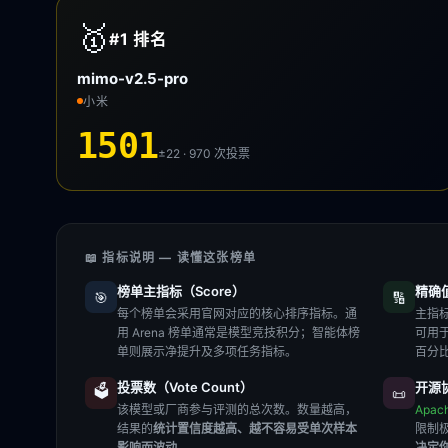
🥇
#1
排名
mimo-v2.5-pro
小米
1501
±22 · 970
次投票
📖 指标说明 — 读懂这张榜单
榜单主指标（Score）
精确值（
🎯
🔢
每个榜单会采用官网对应的核心排序指标。通
主指标
用 Arena 榜单通常是模型竞技积分；智能体榜
可用
单则展示净提升及多项任务指标。
百分
投票数（Vote Count）
开源协
🗳️
📜
该模型或厂商参与评测的总次数。数量越高，
Apac
结果的
统计置信度越高、越不容易受单次样本
限制
影响而波动
。
决定