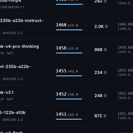
55b-nvfp4
282
票
[1423.0,
· OPENMDW-1.1
235b-a22b-instruct-
1460
1460.00
±15.0
2.0K
票
[1445.0,
 APACHE 2.0
k-v4-pro-thinking
1458
1458.00
±21.0
988
票
[1437.0,
K · MIT
vl-235b-a22b-
1455
1455.00
±42.0
234
票
[1413.0,
 APACHE 2.0
k-v3.1
1452
1452.00
±38.0
248
票
[1414.0,
K · MIT
5-122b-a10b
1451
1451.00
±22.0
872
票
[1429.0,
 APACHE 2.0
k-v4-flash