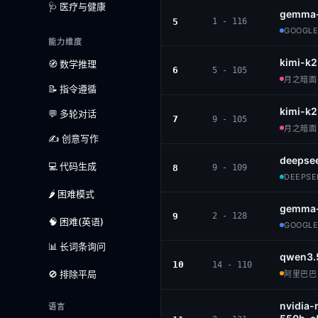
🩺 医疗与健康
gemma-
5
1 - 116
GOOGLE 
能力维度
kimi-k2
🧭 数学推理
6
5 - 105
月之暗面 ·
📝 指令遵循
kimi-k2
💬 多轮对话
7
9 - 105
月之暗面 ·
✍️ 创意写作
deepsee
💻 代码生成
8
9 - 109
DEEPSEE
🌶️ 困难模式
gemma-
9
2 - 128
🧠 困难(英语)
GOOGLE 
📊 长词条询问
qwen3.
10
14 - 110
🚫 排除平局
阿里巴巴 ·
nvidia-
语言