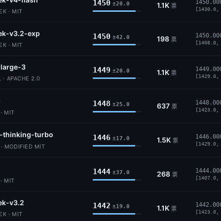
1450
1450.00
±20.0
1.1K
票
[1430.0,
K · MIT
ek-v3.2-exp
1450
1450.00
±42.0
198
票
[1408.0,
K · MIT
-large-3
1449
1449.00
±20.0
1.1K
票
[1429.0,
 · APACHE 2.0
6
1448
1448.00
±25.0
637
票
[1423.0,
· MIT
-thinking-turbo
1446
1446.00
±17.0
1.5K
票
[1429.0,
 MODIFIED MIT
1444
1444.00
±37.0
268
票
[1407.0,
· MIT
ek-v3.2
1442
1442.00
±19.0
1.1K
票
[1423.0,
K · MIT