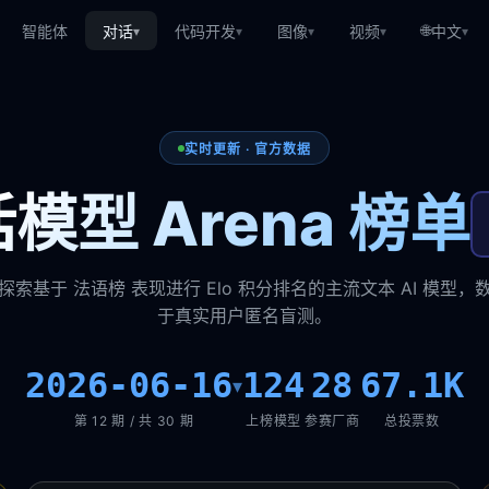
🌐
智能体
对话
代码开发
图像
视频
中文
▾
▾
▾
▾
▾
实时更新 · 官方数据
模型 Arena 榜单
探索基于 法语榜 表现进行 Elo 积分排名的主流文本 AI 模型，
于真实用户匿名盲测。
2026-06-16
124
28
67.1K
▾
第 12 期 / 共 30 期
上榜模型
参赛厂商
总投票数