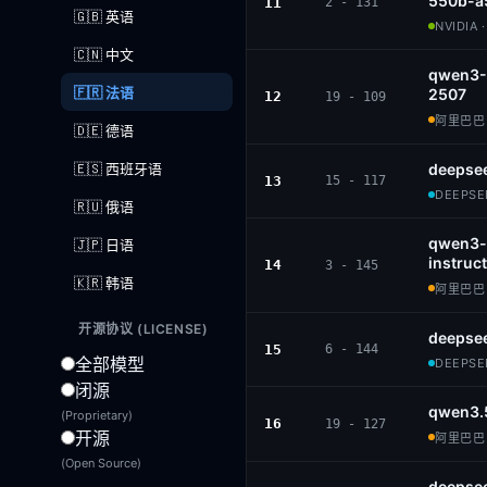
550b-a
11
2 - 131
🇬🇧 英语
NVIDIA 
🇨🇳 中文
qwen3-
🇫🇷 法语
2507
12
19 - 109
阿里巴巴 ·
🇩🇪 德语
🇪🇸 西班牙语
deepsee
13
15 - 117
DEEPSEE
🇷🇺 俄语
qwen3-
🇯🇵 日语
instruct
14
3 - 145
🇰🇷 韩语
阿里巴巴 ·
开源协议 (LICENSE)
deepsee
15
6 - 144
全部模型
DEEPSEE
闭源
qwen3.
(Proprietary)
16
19 - 127
开源
阿里巴巴 ·
(Open Source)
deepsee