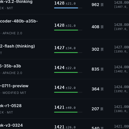
k-v3.2-thinking
1428
1428.00
±21.0
962
票
[1407.0,
K · MIT
coder-480b-a35b-
1428
1428.00
±31.0
408
票
[1397.0,
 APACHE 2.0
-flash (thinking)
1427
1427.00
±34.0
302
票
[1393.0,
IT
5-35b-a3b
1424
1424.00
±22.0
835
票
[1402.0,
 APACHE 2.0
-0711-preview
1424
1424.00
±32.0
364
票
[1392.0,
 MODIFIED MIT
ek-r1-0528
1421
1421.00
±40.0
207
票
[1381.0,
K · MIT
ek-v3-0324
1421
1421.00
±26.0
540
票