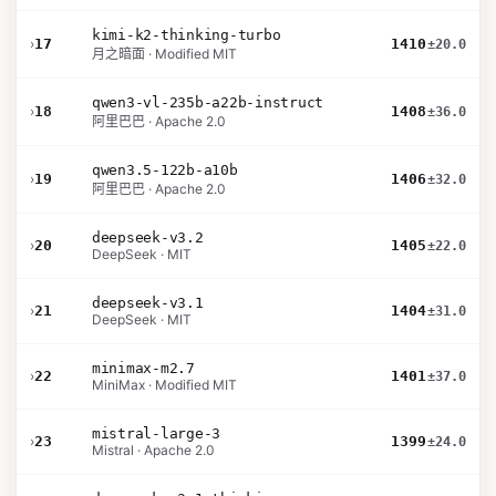
kimi-k2-thinking-turbo
›
17
1410
±20.0
月之暗面 · Modified MIT
qwen3-vl-235b-a22b-instruct
›
18
1408
±36.0
阿里巴巴 · Apache 2.0
qwen3.5-122b-a10b
›
19
1406
±32.0
阿里巴巴 · Apache 2.0
deepseek-v3.2
›
20
1405
±22.0
DeepSeek · MIT
deepseek-v3.1
›
21
1404
±31.0
DeepSeek · MIT
minimax-m2.7
›
22
1401
±37.0
MiniMax · Modified MIT
mistral-large-3
›
23
1399
±24.0
Mistral · Apache 2.0