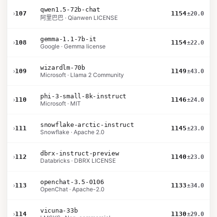
qwen1.5-72b-chat
›
107
1154
±20.0
阿里巴巴 · Qianwen LICENSE
gemma-1.1-7b-it
›
108
1154
±22.0
Google · Gemma license
wizardlm-70b
›
109
1149
±43.0
Microsoft · Llama 2 Community
phi-3-small-8k-instruct
›
110
1146
±24.0
Microsoft · MIT
snowflake-arctic-instruct
›
111
1145
±23.0
Snowflake · Apache 2.0
dbrx-instruct-preview
›
112
1140
±23.0
Databricks · DBRX LICENSE
openchat-3.5-0106
›
113
1133
±34.0
OpenChat · Apache-2.0
vicuna-33b
›
114
1130
±29.0