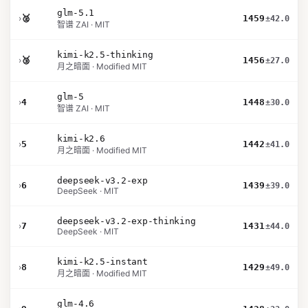
glm-5.1
›
🥈
1459
±42.0
智谱 ZAI · MIT
kimi-k2.5-thinking
›
🥉
1456
±27.0
月之暗面 · Modified MIT
glm-5
›
4
1448
±30.0
智谱 ZAI · MIT
kimi-k2.6
›
5
1442
±41.0
月之暗面 · Modified MIT
deepseek-v3.2-exp
›
6
1439
±39.0
DeepSeek · MIT
deepseek-v3.2-exp-thinking
›
7
1431
±44.0
DeepSeek · MIT
kimi-k2.5-instant
›
8
1429
±49.0
月之暗面 · Modified MIT
glm-4.6