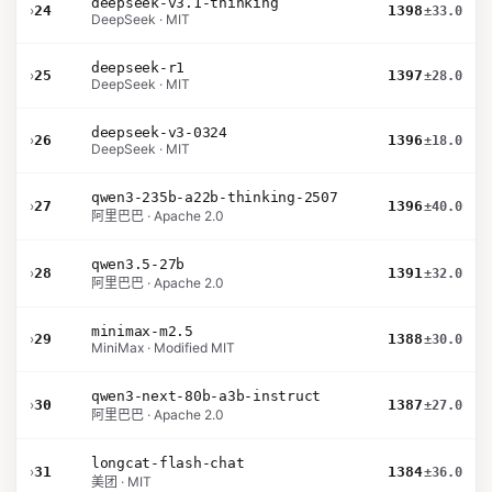
deepseek-v3.1-thinking
›
24
1398
±33.0
DeepSeek · MIT
deepseek-r1
›
25
1397
±28.0
DeepSeek · MIT
deepseek-v3-0324
›
26
1396
±18.0
DeepSeek · MIT
qwen3-235b-a22b-thinking-2507
›
27
1396
±40.0
阿里巴巴 · Apache 2.0
qwen3.5-27b
›
28
1391
±32.0
阿里巴巴 · Apache 2.0
minimax-m2.5
›
29
1388
±30.0
MiniMax · Modified MIT
qwen3-next-80b-a3b-instruct
›
30
1387
±27.0
阿里巴巴 · Apache 2.0
longcat-flash-chat
›
31
1384
±36.0
美团 · MIT