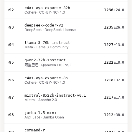
c4ai-aya-expanse-32b
›
92
1236
±24.0
Cohere · CC-BY-NC-4.0
deepseek-coder-v2
›
93
1235
±26.0
DeepSeek · DeepSeek License
llama-3-70b-instruct
›
94
1227
±13.0
Meta · Llama 3 Community
qwen2-72b-instruct
›
95
1222
±18.0
阿里巴巴 · Qianwen LICENSE
c4ai-aya-expanse-8b
›
96
1218
±37.0
Cohere · CC-BY-NC-4.0
mixtral-8x22b-instruct-v0.1
›
97
1217
±17.0
Mistral · Apache 2.0
jamba-1.5-mini
›
98
1212
±38.0
AI21 Labs · Jamba Open
command-r