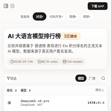
下载 APP
▾
▾
▾
▾
智能体
对话
代码开发
图像
视频
AI 大语言模型排行榜
🇩🇪
德语
比较并探索基于 德语榜 表现进行 Elo 积分排名的主流文本
AI 模型，数据来源于真实用户匿名盲测。
▾
2026-05-13
86.7K
votes
134
models
筛选
模型
厂商
得分
排名
⇕
模型
⇕
deepseek-v4-pro
›
🥇
1470
±45.0
DeepSeek · MIT