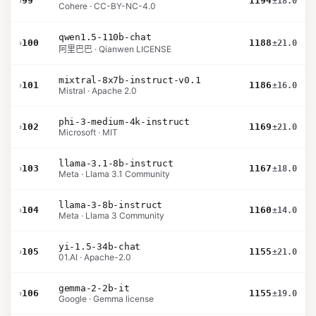
›
99
1194
±18.0
Cohere · CC-BY-NC-4.0
qwen1.5-110b-chat
›
100
1188
±21.0
阿里巴巴 · Qianwen LICENSE
mixtral-8x7b-instruct-v0.1
›
101
1186
±16.0
Mistral · Apache 2.0
phi-3-medium-4k-instruct
›
102
1169
±21.0
Microsoft · MIT
llama-3.1-8b-instruct
›
103
1167
±18.0
Meta · Llama 3.1 Community
llama-3-8b-instruct
›
104
1160
±14.0
Meta · Llama 3 Community
yi-1.5-34b-chat
›
105
1155
±21.0
01.AI · Apache-2.0
gemma-2-2b-it
›
106
1155
±19.0
Google · Gemma license