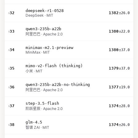
deepseek-r1-0528
›
32
1382
±26.0
DeepSeek · MIT
qwen3-235b-a22b
›
33
1380
±22.0
阿里巴巴 · Apache 2.0
minimax-m2.1-preview
›
34
1380
±37.0
MiniMax · MIT
mimo-v2-flash (thinking)
›
35
1379
±37.0
小米 · MIT
qwen3-235b-a22b-no-thinking
›
36
1377
±19.0
阿里巴巴 · Apache 2.0
step-3.5-flash
›
37
1374
±28.0
阶跃星辰 · Apache 2.0
glm-4.5
›
38
1374
±26.0
智谱 ZAI · MIT