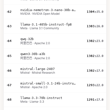
nvidia-nemotron-3-nano-30b-a3b-bf16
›
62
1304
±35.0
NVIDIA · NVIDIA Open Model
llama-3.1-405b-instruct-fp8
›
63
1303
±16.0
Meta · Llama 3.1 Community
qwq-32b
›
64
1302
±23.0
阿里巴巴 · Apache 2.0
qwen3-30b-a3b
›
65
1302
±22.0
阿里巴巴 · Apache 2.0
mistral-large-2407
›
66
1302
±17.0
Mistral · Mistral Research
mistral-small-3.1-24b-instruct-2503
›
67
1293
±22.0
Mistral · Apache 2.0
llama-3.3-70b-instruct
›
68
1291
±17.0
Meta · Llama-3.3