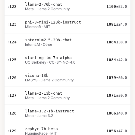
llama-2-70b-chat
›
122
1100
±22.0
Meta · Llama 2 Community
phi-3-mini-128k-instruct
›
123
1091
±24.0
Microsoft · MIT
internlm2_5-20b-chat
›
124
1084
±38.0
InternLM · Other
starling-lm-7b-alpha
›
125
1084
±42.0
UC Berkeley · CC-BY-NC-4.0
vicuna-13b
›
126
1079
±36.0
LMSYS · Llama 2 Community
llama-2-13b-chat
›
127
1071
±30.0
Meta · Llama 2 Community
llama-3.2-1b-instruct
›
128
1066
±40.0
Meta · Llama 3.2
zephyr-7b-beta
›
129
1056
±47.0
HuggingFace · MIT