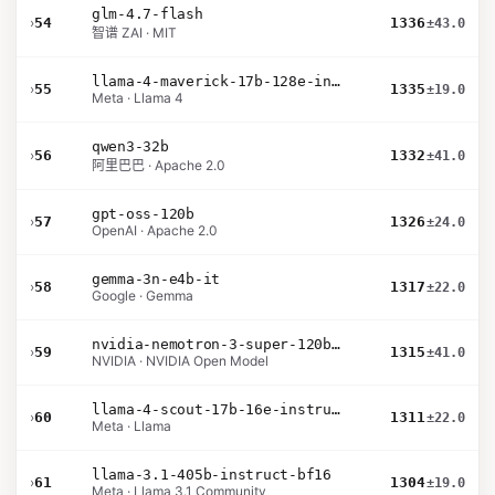
glm-4.7-flash
›
54
1336
±43.0
智谱 ZAI · MIT
llama-4-maverick-17b-128e-instruct
›
55
1335
±19.0
Meta · Llama 4
qwen3-32b
›
56
1332
±41.0
阿里巴巴 · Apache 2.0
gpt-oss-120b
›
57
1326
±24.0
OpenAI · Apache 2.0
gemma-3n-e4b-it
›
58
1317
±22.0
Google · Gemma
nvidia-nemotron-3-super-120b-a12b
›
59
1315
±41.0
NVIDIA · NVIDIA Open Model
llama-4-scout-17b-16e-instruct
›
60
1311
±22.0
Meta · Llama
llama-3.1-405b-instruct-bf16
›
61
1304
±19.0
Meta · Llama 3.1 Community