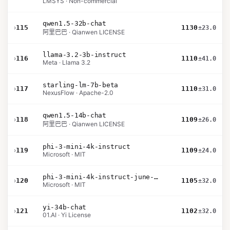
LMSYS · Non-commercial
qwen1.5-32b-chat
›
115
1130
±23.0
阿里巴巴 · Qianwen LICENSE
llama-3.2-3b-instruct
›
116
1110
±41.0
Meta · Llama 3.2
starling-lm-7b-beta
›
117
1110
±31.0
NexusFlow · Apache-2.0
qwen1.5-14b-chat
›
118
1109
±26.0
阿里巴巴 · Qianwen LICENSE
phi-3-mini-4k-instruct
›
119
1109
±24.0
Microsoft · MIT
phi-3-mini-4k-instruct-june-2024
›
120
1105
±32.0
Microsoft · MIT
yi-34b-chat
›
121
1102
±32.0
01.AI · Yi License