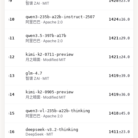
›
9
1428
±23.0
智谱 ZAI · MIT
qwen3-235b-a22b-instruct-2507
›
10
1424
±16.0
阿里巴巴 · Apache 2.0
qwen3.5-397b-a17b
›
11
1421
±29.0
阿里巴巴 · Apache 2.0
kimi-k2-0711-preview
›
12
1421
±24.0
月之暗面 · Modified MIT
glm-4.7
›
13
1419
±39.0
智谱 ZAI · MIT
kimi-k2-0905-preview
›
14
1419
±36.0
月之暗面 · Modified MIT
qwen3-vl-235b-a22b-thinking
›
15
1418
±45.0
阿里巴巴 · Apache 2.0
deepseek-v3.2-thinking
›
16
1411
±23.0
DeepSeek · MIT