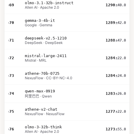
olmo-3.1-32b-instruct
›
69
1290
±40.0
Allen AI · Apache 2.0
gemma-3-4b-it
›
70
1289
±42.0
Google · Gemma
deepseek-v2.5-1210
›
71
1288
±47.0
DeepSeek · DeepSeek
mistral-large-2411
›
72
1284
±22.0
Mistral · MRL
athene-70b-0725
›
73
1284
±24.0
NexusFlow · CC-BY-NC-4.0
qwen-max-0919
›
74
1283
±26.0
阿里巴巴 · Qwen
athene-v2-chat
›
75
1277
±22.0
NexusFlow · NexusFlow
olmo-3-32b-think
›
76
1273
±55.0
Allen AI · Apache 2.0