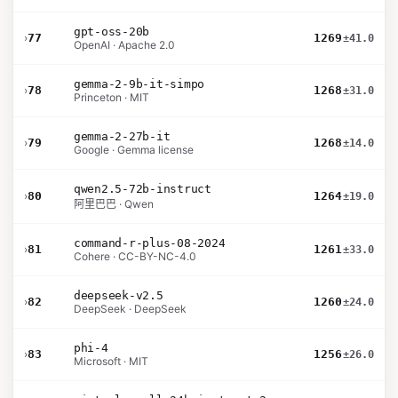
gpt-oss-20b
›
77
1269
±41.0
OpenAI · Apache 2.0
gemma-2-9b-it-simpo
›
78
1268
±31.0
Princeton · MIT
gemma-2-27b-it
›
79
1268
±14.0
Google · Gemma license
qwen2.5-72b-instruct
›
80
1264
±19.0
阿里巴巴 · Qwen
command-r-plus-08-2024
›
81
1261
±33.0
Cohere · CC-BY-NC-4.0
deepseek-v2.5
›
82
1260
±24.0
DeepSeek · DeepSeek
phi-4
›
83
1256
±26.0
Microsoft · MIT