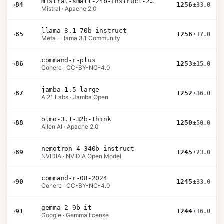
mistral-small-24b-instruct-2501
›
84
1256
±33.0
Mistral · Apache 2.0
llama-3.1-70b-instruct
›
85
1256
±17.0
Meta · Llama 3.1 Community
command-r-plus
›
86
1253
±15.0
Cohere · CC-BY-NC-4.0
jamba-1.5-large
›
87
1252
±36.0
AI21 Labs · Jamba Open
olmo-3.1-32b-think
›
88
1250
±50.0
Allen AI · Apache 2.0
nemotron-4-340b-instruct
›
89
1245
±23.0
NVIDIA · NVIDIA Open Model
command-r-08-2024
›
90
1245
±33.0
Cohere · CC-BY-NC-4.0
gemma-2-9b-it
›
91
1244
±16.0
Google · Gemma license