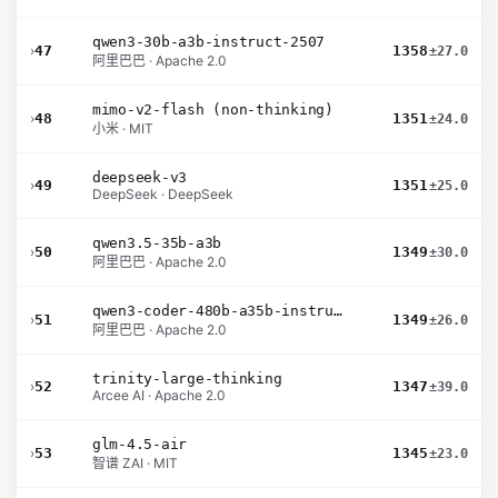
qwen3-30b-a3b-instruct-2507
›
47
1358
±27.0
阿里巴巴 · Apache 2.0
mimo-v2-flash (non-thinking)
›
48
1351
±24.0
小米 · MIT
deepseek-v3
›
49
1351
±25.0
DeepSeek · DeepSeek
qwen3.5-35b-a3b
›
50
1349
±30.0
阿里巴巴 · Apache 2.0
qwen3-coder-480b-a35b-instruct
›
51
1349
±26.0
阿里巴巴 · Apache 2.0
trinity-large-thinking
›
52
1347
±39.0
Arcee AI · Apache 2.0
glm-4.5-air
›
53
1345
±23.0
智谱 ZAI · MIT