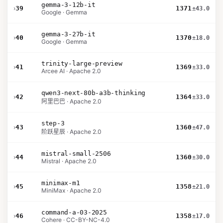
gemma-3-12b-it
›
39
1371
±43.0
Google · Gemma
gemma-3-27b-it
›
40
1370
±18.0
Google · Gemma
trinity-large-preview
›
41
1369
±33.0
Arcee AI · Apache 2.0
qwen3-next-80b-a3b-thinking
›
42
1364
±33.0
阿里巴巴 · Apache 2.0
step-3
›
43
1360
±47.0
阶跃星辰 · Apache 2.0
mistral-small-2506
›
44
1360
±30.0
Mistral · Apache 2.0
minimax-m1
›
45
1358
±21.0
MiniMax · Apache 2.0
command-a-03-2025
›
46
1358
±17.0
Cohere · CC-BY-NC-4.0