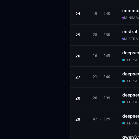
minima
24
19 - 140
MINIMAX
mistral
25
28 - 130
MISTRAL
deepsee
26
16 - 145
DEEPSEE
deepsee
27
21 - 140
DEEPSEE
deepse
28
26 - 139
DEEPSEE
deepse
29
42 - 129
DEEPSEE
qwen3.