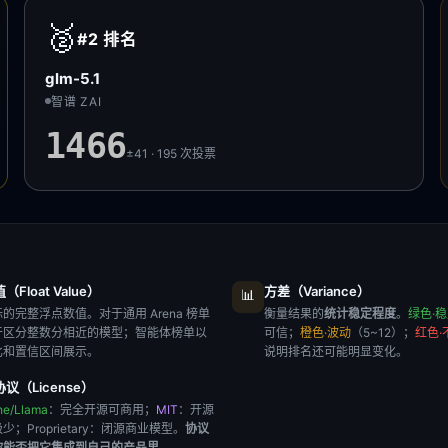
🥈
#2
排名
glm-5.1
智谱 ZAI
1466
±41 · 195
次投票
Float Value）
方差（Variance）
📊
的完整浮点数值。对于通用 Arena 榜单
衡量结果的
统计稳定程度
。
绿色·
于区分整数分相近的模型；智能体榜单以
可信；
橙色·波动
（5~12）；
红色·
比和置信区间展示。
说明排名还可能明显变化。
议（License）
he/Llama
：完全开源可商用；
MIT
：开源
极少；
Proprietary
：闭源商业模型。
协议
你能否把它集成到自己的产品里
。