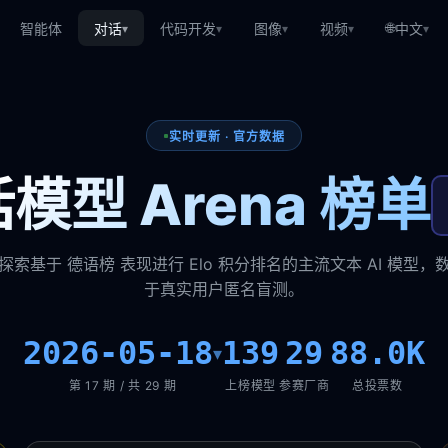
🌐
智能体
对话
代码开发
图像
视频
中文
▾
▾
▾
▾
▾
实时更新 · 官方数据
模型 Arena 榜单
探索基于 德语榜 表现进行 Elo 积分排名的主流文本 AI 模型，
于真实用户匿名盲测。
2026-05-18
139
29
88.0K
▾
第 17 期 / 共 29 期
上榜模型
参赛厂商
总投票数