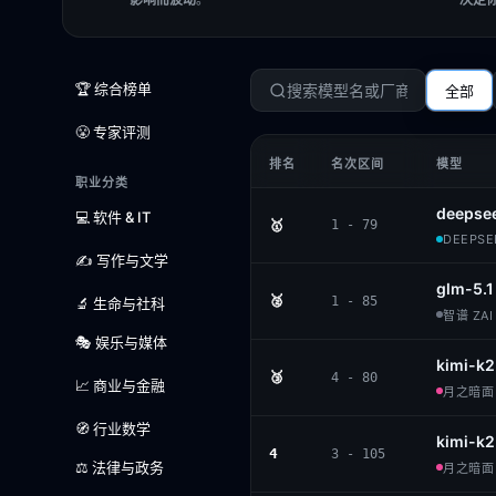
🏆 综合榜单
全部
😤 专家评测
排名
名次区间
模型
职业分类
deepse
💻 软件 & IT
🥇
1 - 79
DEEPSEE
✍️ 写作与文学
glm-5.1
🥈
1 - 85
🔬 生命与社科
智谱 ZAI 
🎭 娱乐与媒体
kimi-k2
🥉
4 - 80
📈 商业与金融
月之暗面 ·
🧭 行业数学
kimi-k2
4
3 - 105
⚖️ 法律与政务
月之暗面 ·