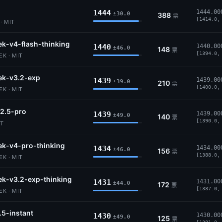
1444
1444.00
±30.0
388
票
[1414.0,
· MIT
k-v4-flash-thinking
1440
1440.00
±46.0
148
票
[1394.0,
K · MIT
ek-v3.2-exp
1439
1439.00
±39.0
210
票
[1400.0,
K · MIT
2.5-pro
1439
1439.00
±49.0
140
票
[1390.0,
IT
k-v4-pro-thinking
1434
1434.00
±46.0
156
票
[1388.0,
K · MIT
k-v3.2-exp-thinking
1431
1431.00
±44.0
172
票
[1387.0,
K · MIT
.5-instant
1430
1430.00
±49.0
125
票