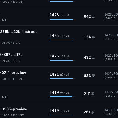
[1381.0,
 MODIFIED MIT
6
1428
1428.00
±23.0
642
票
[1405.0,
· MIT
235b-a22b-instruct-
1425
1425.00
±15.0
1.6K
票
[1410.0,
 APACHE 2.0
5-397b-a17b
1425
1425.00
±28.0
432
票
[1397.0,
 APACHE 2.0
-0711-preview
1421
1421.00
±24.0
623
票
[1397.0,
 MODIFIED MIT
1419
1419.00
±39.0
219
票
[1380.0,
· MIT
2-0905-preview
1419
1419.00
±36.0
261
票
[1383.0,
 MODIFIED MIT