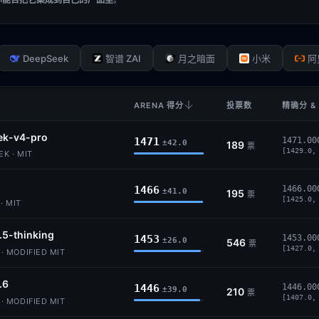
DeepSeek
智谱 ZAI
月之暗面
小米
阿
ARENA 得分
投票数
精确分 &
ek-v4-pro
1471
1471.00
±42.0
189
票
[1429.0,
K · MIT
1466
1466.00
±41.0
195
票
[1425.0,
· MIT
.5-thinking
1453
1453.00
±26.0
546
票
[1427.0,
 MODIFIED MIT
.6
1446
1446.00
±39.0
210
票
[1407.0,
 MODIFIED MIT