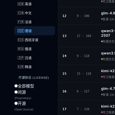
月之暗面 ·
🇬🇧 英语
🇨🇳 中文
glm-4.
12
9 - 106
智谱 ZAI 
🇫🇷 法语
qwen3-
🇩🇪 德语
2507
13
17 - 104
🇪🇸 西班牙语
阿里巴巴 ·
🇷🇺 俄语
qwen3.
14
9 - 118
🇯🇵 日语
阿里巴巴 ·
🇰🇷 韩语
kimi-k2
15
15 - 118
月之暗面 ·
开源协议 (LICENSE)
全部模型
glm-4.7
16
闭源
6 - 127
智谱 ZAI 
(Proprietary)
开源
kimi-k
17
7 - 126
(Open Source)
月之暗面 ·