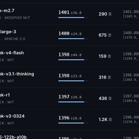
x-m2.7
1401
1401.00
±36.0
290
票
[1365.0,
 · MODIFIED MIT
-large-3
1400
1400.00
±24.0
675
票
[1376.0,
 · APACHE 2.0
k-v4-flash
1398
1398.00
±44.0
159
票
[1354.0,
K · MIT
k-v3.1-thinking
1398
1398.00
±33.0
316
票
[1365.0,
K · MIT
ek-r1
1397
1397.00
±28.0
436
票
[1369.0,
K · MIT
ek-v3-0324
1396
1396.00
±18.0
1.2K
票
[1378.0,
K · MIT
5-122b-a10b
1396.00