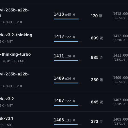
vl-235b-a22b-
1418
1418.00
g
±45.0
170
票
[1373.0,
 APACHE 2.0
k-v3.2-thinking
1412
1412.00
±22.0
699
票
[1390.0,
K · MIT
-thinking-turbo
1411
1411.00
±20.0
985
票
[1391.0,
 MODIFIED MIT
vl-235b-a22b-
1409
1409.00
±36.0
259
票
[1373.0,
 APACHE 2.0
ek-v3.2
1407
1407.00
±22.0
845
票
[1385.0,
K · MIT
k-v3.1
1403
1403.00
±31.0
373
票
[1372.0,
K · MIT