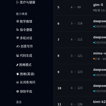
🩺 医疗与健康
glm-5
5
4 - 99
智谱 ZAI 
能力维度
deepsee
🧭 数学推理
6
3 - 118
DEEPSEE
📝 指令遵循
deepse
💬 多轮对话
7
4 - 111
DEEPSEE
✍️ 创意写作
mimo-v
💻 代码生成
8
3 - 121
小米 · M
🌶️ 困难模式
deepsee
9
3 - 123
🧠 困难(英语)
DEEPSEE
📊 长词条询问
deepsee
10
4 - 123
🚫 排除平局
DEEPSEE
kimi-k2
语言
11
4 - 126