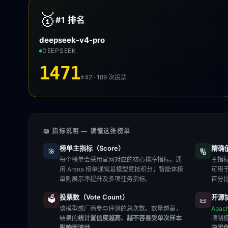
🥇
#1
排名
deepseek-v4-pro
DEEPSEEK
1471
±42 · 189
次投票
📖 指标说明 — 读懂这张榜单
榜单主指标（Score）
精确值（
🎯
🔢
每个榜单会采用官网对应的核心排序指标。通
主指标
用 Arena 榜单通常是模型竞技积分；智能体榜
可用
单则展示净提升及多项任务指标。
百分
投票数（Vote Count）
开源协
🗳️
📜
该模型或厂商参与评测的总次数。数量越高，
Apac
结果的
统计置信度越高、越不容易受单次样本
限制
影响而波动
。
决定