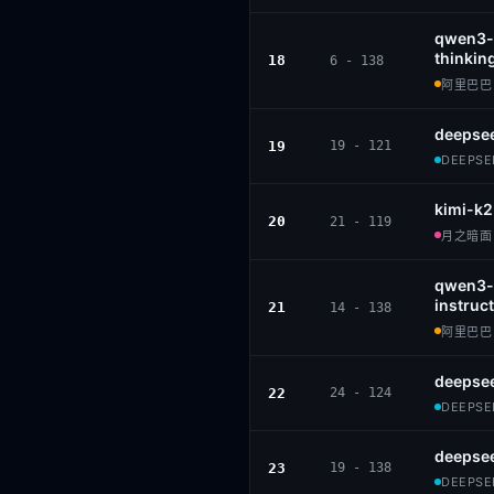
qwen3-
thinkin
18
6 - 138
阿里巴巴 ·
deepsee
19
19 - 121
DEEPSEE
kimi-k2
20
21 - 119
月之暗面 ·
qwen3-
instruct
21
14 - 138
阿里巴巴 ·
deepse
22
24 - 124
DEEPSEE
deepsee
23
19 - 138
DEEPSEE