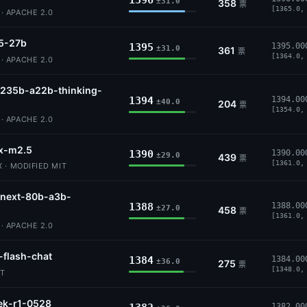
1396
±31.0
358
票
[1365.0,
 APACHE 2.0
5-27b
1395
1395.00
±31.0
361
票
[1364.0,
 APACHE 2.0
235b-a22b-thinking-
1394
1394.00
±40.0
204
票
[1354.0,
 APACHE 2.0
x-m2.5
1390
1390.00
±29.0
439
票
[1361.0,
 · MODIFIED MIT
next-80b-a3b-
1388
1388.00
±27.0
458
票
[1361.0,
 APACHE 2.0
-flash-chat
1384
1384.00
±36.0
275
票
[1348.0,
IT
ek-r1-0528
1382.00