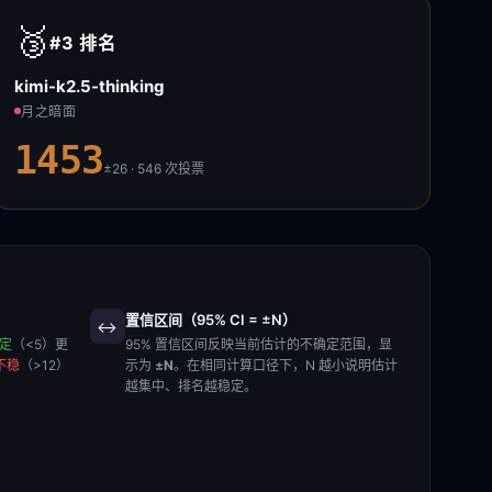
🥉
#3
排名
kimi-k2.5-thinking
月之暗面
1453
±26 · 546
次投票
置信区间（95% CI = ±N）
↔️
稳定
（<5）更
95% 置信区间反映当前估计的不确定范围，显
不稳
（>12）
示为
±N
。在相同计算口径下，N 越小说明估计
越集中、排名越稳定。