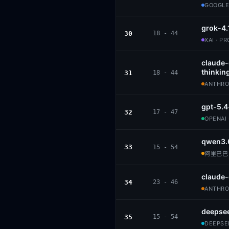
GOOGLE
grok-4.
30
18 - 44
XAI · P
claude
thinkin
31
18 - 44
ANTHROP
gpt-5.4
32
17 - 47
OPENAI 
qwen3.
33
15 - 54
阿里巴巴 ·
claude
34
23 - 46
ANTHROP
deepse
35
15 - 54
DEEPSEE