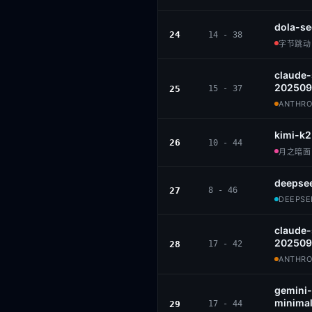
dola-se
24
14 - 38
字节跳动 ·
claude
202509
25
15 - 37
ANTHROP
kimi-k2
26
10 - 44
月之暗面 ·
deepsee
27
8 - 46
DEEPSEE
claude
202509
28
17 - 42
ANTHROP
gemini-
minimal
29
17 - 44