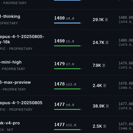
 · PROPRIETARY
1-thinking
1480
1480.00
±4.0
29.1K
票
[1476.0,
ROPRIETARY
-opus-4-1-20250805-
1480
1480.00
g-16k
±5.0
24.7K
票
[1475.0,
IC · PROPRIETARY
-mini-high
1479
1479.00
±7.0
7.9K
票
[1472.0,
· PROPRIETARY
6-max-preview
1478
1478.00
±12.0
2.4K
票
[1466.0,
 PROPRIETARY
-opus-4-1-20250805
1477
1477.00
±4.0
38.9K
票
[1473.0,
IC · PROPRIETARY
ek-v4-pro
1477
1477.00
±11.0
2.5K
票
[1466.0,
K · MIT