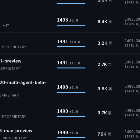
票
[1482.0,
IT
1493
1493.00
±8.0
6.4K
票
[1485.0,
· MIT
1491
1491.00
±10.0
3.2K
票
[1481.0,
· PROPRIETARY
.1-preview
1491
1491.00
±11.0
2.7K
票
[1480.0,
ROPRIETARY
20-multi-agent-beta-
1490
1490.00
±7.0
9.5K
票
[1483.0,
ROPRIETARY
1490
1490.00
±7.0
9.7K
票
[1483.0,
· PROPRIETARY
5-max-preview
1490
1490.00
±7.0
7.9K
票
[1483.0,
 PROPRIETARY