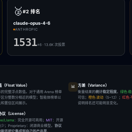
🥈
#2
排名
claude-opus-4-6
ANTHROPIC
1531
±6 · 13.6K
次投票
Float Value）
方差（Variance）
📊
的完整浮点数值。对于通用 Arena 榜单
衡量结果的
统计稳定程度
。
绿色·
于区分整数分相近的模型；智能体榜单以
可信；
橙色·波动
（5~12）；
红色·
比和置信区间展示。
说明排名还可能明显变化。
议（License）
he/Llama
：完全开源可商用；
MIT
：开源
极少；
Proprietary
：闭源商业模型。
协议
你能否把它集成到自己的产品里
。