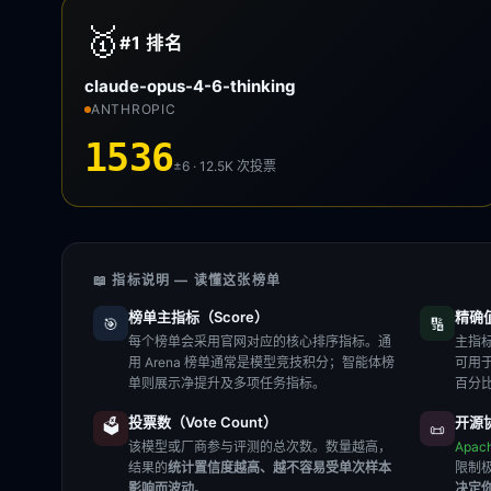
🥇
#1
排名
claude-opus-4-6-thinking
ANTHROPIC
1536
±6 · 12.5K
次投票
📖 指标说明 — 读懂这张榜单
榜单主指标（Score）
精确值（
🎯
🔢
每个榜单会采用官网对应的核心排序指标。通
主指标
用 Arena 榜单通常是模型竞技积分；智能体榜
可用
单则展示净提升及多项任务指标。
百分
投票数（Vote Count）
开源协
🗳️
📜
该模型或厂商参与评测的总次数。数量越高，
Apac
结果的
统计置信度越高、越不容易受单次样本
限制
影响而波动
。
决定