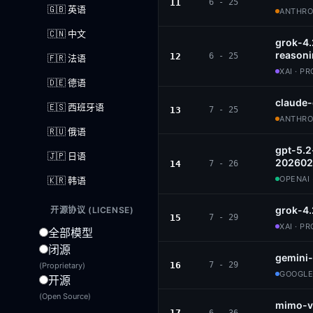
11
6 - 25
🇬🇧 英语
ANTHROP
🇨🇳 中文
grok-4
reason
12
6 - 25
🇫🇷 法语
XAI · P
🇩🇪 德语
claude
🇪🇸 西班牙语
13
7 - 25
ANTHROP
🇷🇺 俄语
gpt-5.2
🇯🇵 日语
202602
14
7 - 26
OPENAI 
🇰🇷 韩语
grok-4.
开源协议 (LICENSE)
15
7 - 29
XAI · P
全部模型
闭源
gemini-
16
7 - 29
(Proprietary)
GOOGLE
开源
(Open Source)
mimo-v
17