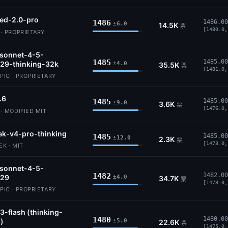
ed-2.0-pro
1486
1486.00
±6.0
14.5K
票
[1480.0,
 PROPRIETARY
-sonnet-4-5-
1485
1485.00
29-thinking-32k
±4.0
35.5K
票
[1481.0,
IC · PROPRIETARY
.6
1485
1485.00
±9.0
3.6K
票
[1476.0,
 MODIFIED MIT
k-v4-pro-thinking
1485
1485.00
±12.0
2.3K
票
[1473.0,
K · MIT
-sonnet-4-5-
1482
1482.00
29
±4.0
34.7K
票
[1478.0,
IC · PROPRIETARY
3-flash (thinking-
1480
1480.00
)
±5.0
22.6K
票
[1475.0,