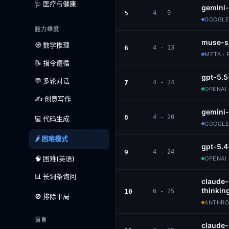
🩺 医疗与健康
gemini-
5
4 - 9
GOOGLE
能力维度
muse-s
🧭 数学推理
6
4 - 13
META · 
📝 指令遵循
gpt-5.5
💬 多轮对话
7
4 - 24
OPENAI 
✍️ 创意写作
gemini
8
4 - 20
💻 代码生成
GOOGLE
🌶️ 困难模式
gpt-5.4
9
4 - 24
🧠 困难(英语)
OPENAI 
📊 长词条询问
claude
thinkin
10
6 - 25
🚫 排除平局
ANTHROP
语言
claude