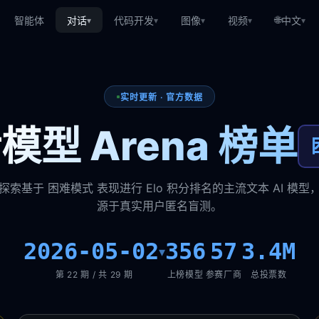
🌐
智能体
对话
代码开发
图像
视频
中文
▾
▾
▾
▾
▾
实时更新 · 官方数据
模型 Arena 榜单
探索基于 困难模式 表现进行 Elo 积分排名的主流文本 AI 模型
源于真实用户匿名盲测。
2026-05-02
356
57
3.4M
▾
第 22 期 / 共 29 期
上榜模型
参赛厂商
总投票数