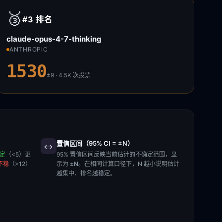
🥉
#3
排名
claude-opus-4-7-thinking
ANTHROPIC
1530
±9 · 4.5K
次投票
置信区间（95% CI = ±N）
↔️
稳定
（<5）更
95% 置信区间反映当前估计的不确定范围，显
不稳
（>12）
示为
±N
。在相同计算口径下，N 越小说明估计
越集中、排名越稳定。