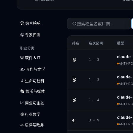
🏆 综合榜单
😤 专家评测
排名
名次区间
模型
职业分类
claude-
💻 软件 & IT
🥇
1 - 3
ANTHROP
✍️ 写作与文学
claude
🥈
1 - 3
🔬 生命与社科
ANTHROP
🎭 娱乐与媒体
claude-
🥉
1 - 4
📈 商业与金融
ANTHROP
🧭 行业数学
claude
4
3 - 9
ANTHROP
⚖️ 法律与政务