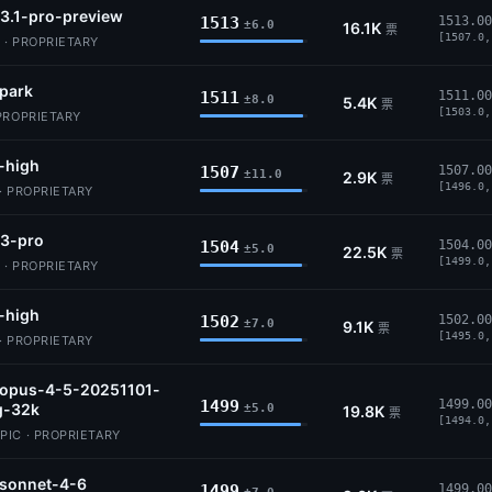
3.1-pro-preview
1513
1513.00
±6.0
16.1K
票
[1507.0,
 · PROPRIETARY
park
1511
1511.00
±8.0
5.4K
票
[1503.0,
PROPRIETARY
-high
1507
1507.00
±11.0
2.9K
票
[1496.0,
· PROPRIETARY
-3-pro
1504
1504.00
±5.0
22.5K
票
[1499.0,
 · PROPRIETARY
-high
1502
1502.00
±7.0
9.1K
票
[1495.0,
· PROPRIETARY
-opus-4-5-20251101-
1499
1499.00
g-32k
±5.0
19.8K
票
[1494.0,
IC · PROPRIETARY
-sonnet-4-6
1499
1499.00