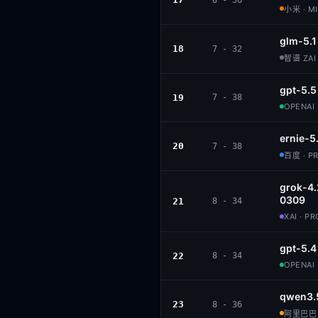
6 - 36
小米 · M
glm-5.1
18
7 - 32
智谱 ZAI 
gpt-5.5
19
7 - 38
OPENAI 
ernie-5
20
7 - 38
百度 · P
grok-4.
0309
21
8 - 34
XAI · P
gpt-5.4
22
8 - 34
OPENAI 
qwen3.
23
8 - 36
阿里巴巴 ·