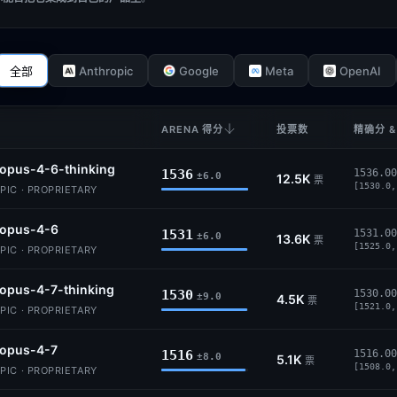
Anthropic
Google
Meta
OpenAI
全部
ARENA 得分
投票数
精确分 &
opus-4-6-thinking
1536
1536.00
±6.0
12.5K
票
[1530.0,
IC · PROPRIETARY
-opus-4-6
1531
1531.00
±6.0
13.6K
票
[1525.0,
IC · PROPRIETARY
opus-4-7-thinking
1530
1530.00
±9.0
4.5K
票
[1521.0,
IC · PROPRIETARY
-opus-4-7
1516
1516.00
±8.0
5.1K
票
[1508.0,
IC · PROPRIETARY