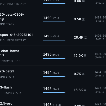
±7.0
9.0K
票
[1492.0,
IC · PROPRIETARY
.20-beta-0309-
1499
1499.00
ing
±7.0
9.5K
票
[1492.0,
ROPRIETARY
-opus-4-5-20251101
1496
1496.00
±5.0
29.4K
票
[1491.0,
IC · PROPRIETARY
-chat-latest-
1496
1496.00
10
±6.0
12.9K
票
[1490.0,
· PROPRIETARY
20-beta1
1494
1494.00
±6.0
9.7K
票
[1488.0,
ROPRIETARY
3-flash
1493
1493.00
±6.0
16.6K
票
[1487.0,
 · PROPRIETARY
2.5-pro
1493
1493.00
±11.0
3.0K