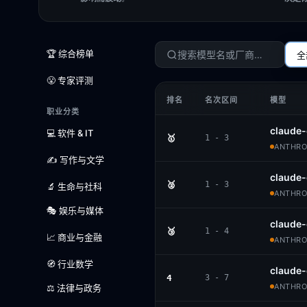
🏆 综合榜单
全
😤 专家评测
排名
名次区间
模型
职业分类
claude-
💻 软件 & IT
🥇
1 - 3
ANTHROP
✍️ 写作与文学
claude
🥈
1 - 3
🔬 生命与社科
ANTHROP
🎭 娱乐与媒体
claude-
🥉
1 - 4
📈 商业与金融
ANTHROP
🧭 行业数学
claude
4
3 - 7
ANTHROP
⚖️ 法律与政务