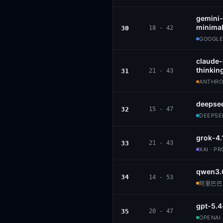
gemini-
minimal
30
18 - 42
GOOGLE
claude
thinkin
31
21 - 43
ANTHROP
deepse
32
15 - 47
DEEPSEE
grok-4.
33
21 - 43
XAI · P
qwen3.
34
14 - 53
阿里巴巴 ·
gpt-5.4
35
20 - 47
OPENAI 