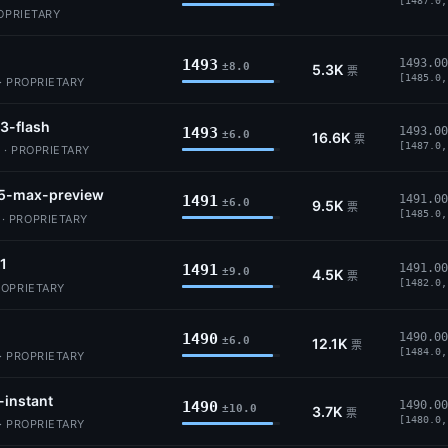
[1487.0,
ROPRIETARY
1493
1493.00
±8.0
5.3K
票
[1485.0,
· PROPRIETARY
3-flash
1493
1493.00
±6.0
16.6K
票
[1487.0,
 · PROPRIETARY
5-max-preview
1491
1491.00
±6.0
9.5K
票
[1485.0,
 PROPRIETARY
.1
1491
1491.00
±9.0
4.5K
票
[1482.0,
ROPRIETARY
1490
1490.00
±6.0
12.1K
票
[1484.0,
· PROPRIETARY
-instant
1490
1490.00
±10.0
3.7K
票
[1480.0,
· PROPRIETARY