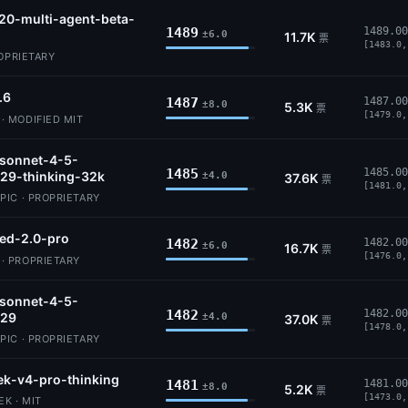
20-multi-agent-beta-
1489
1489.00
±6.0
11.7K
票
[1483.0,
ROPRIETARY
.6
1487
1487.00
±8.0
5.3K
票
[1479.0,
 MODIFIED MIT
-sonnet-4-5-
1485
1485.00
29-thinking-32k
±4.0
37.6K
票
[1481.0,
IC · PROPRIETARY
ed-2.0-pro
1482
1482.00
±6.0
16.7K
票
[1476.0,
 PROPRIETARY
-sonnet-4-5-
1482
1482.00
29
±4.0
37.0K
票
[1478.0,
IC · PROPRIETARY
k-v4-pro-thinking
1481
1481.00
±8.0
5.2K
票
[1473.0,
K · MIT