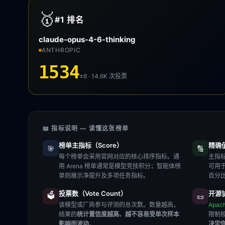
🥇
#1
排名
claude-opus-4-6-thinking
ANTHROPIC
1534
±6 · 14.6K
次投票
📖 指标说明 — 读懂这张榜单
榜单主指标（Score）
精确值（
🎯
🔢
每个榜单会采用官网对应的核心排序指标。通
主指标
用 Arena 榜单通常是模型竞技积分；智能体榜
可用
单则展示净提升及多项任务指标。
百分
投票数（Vote Count）
开源协
🗳️
📜
该模型或厂商参与评测的总次数。数量越高，
Apac
结果的
统计置信度越高、越不容易受单次样本
限制
影响而波动
。
决定