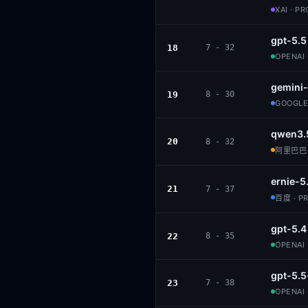
XAI · P
gpt-5.5
18
7 - 32
OPENAI 
gemini-
19
8 - 30
GOOGLE
qwen3.
20
8 - 32
阿里巴巴 ·
ernie-5
21
7 - 37
百度 · P
gpt-5.4
22
8 - 35
OPENAI 
gpt-5.5
23
7 - 38
OPENAI 