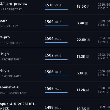
3.1-pro-preview
1510
1510.00
±5.0
18.5K
票
[1505.0,
 · PROPRIETARY
park
1509
1509.00
±8.0
6.4K
票
[1501.0,
PROPRIETARY
-3-pro
1504
1504.00
±5.0
22.5K
票
[1499.0,
 · PROPRIETARY
-high
1502
1502.00
±6.0
11.3K
票
[1496.0,
· PROPRIETARY
-high
1500
1500.00
±8.0
5.1K
票
[1492.0,
· PROPRIETARY
-sonnet-4-6
1500
1500.00
±6.0
11.2K
票
[1494.0,
IC · PROPRIETARY
-opus-4-5-20251101-
1499
1499.00
g-32k
±5.0
19.8K
票