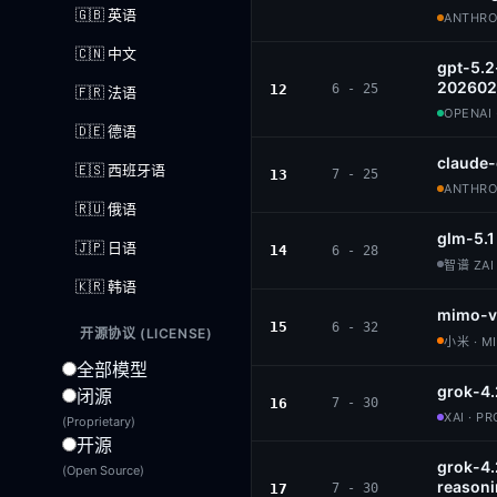
🇬🇧 英语
ANTHROP
🇨🇳 中文
gpt-5.2
202602
12
6 - 25
🇫🇷 法语
OPENAI 
🇩🇪 德语
claude
🇪🇸 西班牙语
13
7 - 25
ANTHROP
🇷🇺 俄语
glm-5.1
🇯🇵 日语
14
6 - 28
智谱 ZAI 
🇰🇷 韩语
mimo-v
15
6 - 32
开源协议 (LICENSE)
小米 · M
全部模型
grok-4.
闭源
16
7 - 30
XAI · P
(Proprietary)
开源
grok-4
(Open Source)
reason
17
7 - 30