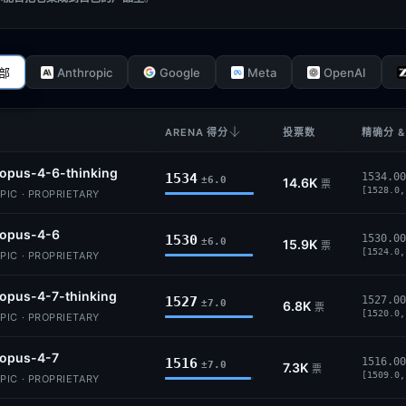
Anthropic
Google
Meta
OpenAI
部
ARENA 得分
投票数
精确分 &
opus-4-6-thinking
1534
1534.00
±6.0
14.6K
票
[1528.0,
IC · PROPRIETARY
-opus-4-6
1530
1530.00
±6.0
15.9K
票
[1524.0,
IC · PROPRIETARY
opus-4-7-thinking
1527
1527.00
±7.0
6.8K
票
[1520.0,
IC · PROPRIETARY
-opus-4-7
1516
1516.00
±7.0
7.3K
票
[1509.0,
IC · PROPRIETARY