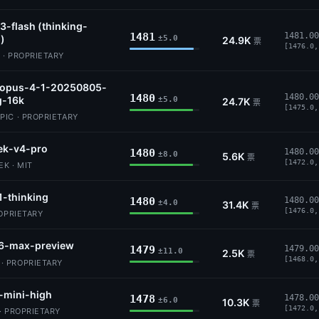
3-flash (thinking-
1481
1481.00
)
±5.0
24.9K
票
[1476.0,
 · PROPRIETARY
-opus-4-1-20250805-
1480
1480.00
g-16k
±5.0
24.7K
票
[1475.0,
IC · PROPRIETARY
ek-v4-pro
1480
1480.00
±8.0
5.6K
票
[1472.0,
K · MIT
1-thinking
1480
1480.00
±4.0
31.4K
票
[1476.0,
ROPRIETARY
6-max-preview
1479
1479.00
±11.0
2.5K
票
[1468.0,
 PROPRIETARY
-mini-high
1478
1478.00
±6.0
10.3K
票
[1472.0,
· PROPRIETARY