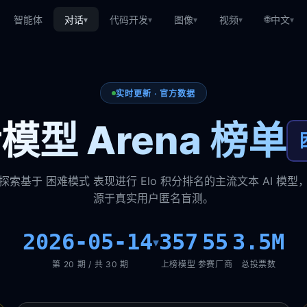
🌐
智能体
对话
代码开发
图像
视频
中文
▾
▾
▾
▾
▾
实时更新 · 官方数据
模型 Arena 榜单
探索基于 困难模式 表现进行 Elo 积分排名的主流文本 AI 模型
源于真实用户匿名盲测。
2026-05-14
357
55
3.5M
▾
第 20 期 / 共 30 期
上榜模型
参赛厂商
总投票数