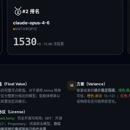
🥈
#2
排名
claude-opus-4-6
ANTHROPIC
1530
±6 · 15.9K
次投票
Float Value）
方差（Variance）
📊
的完整浮点数值。对于通用 Arena 榜单
衡量结果的
统计稳定程度
。
绿色·
于区分整数分相近的模型；智能体榜单以
可信；
橙色·波动
（5~12）；
红色·
比和置信区间展示。
说明排名还可能明显变化。
议（License）
he/Llama
：完全开源可商用；
MIT
：开源
极少；
Proprietary
：闭源商业模型。
协议
你能否把它集成到自己的产品里
。