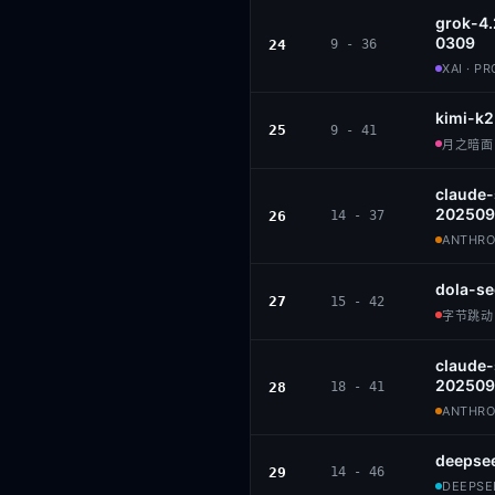
grok-4.
0309
24
9 - 36
XAI · P
kimi-k2
25
9 - 41
月之暗面 ·
claude
202509
26
14 - 37
ANTHROP
dola-se
27
15 - 42
字节跳动 ·
claude
202509
28
18 - 41
ANTHROP
deepsee
29
14 - 46
DEEPSEE