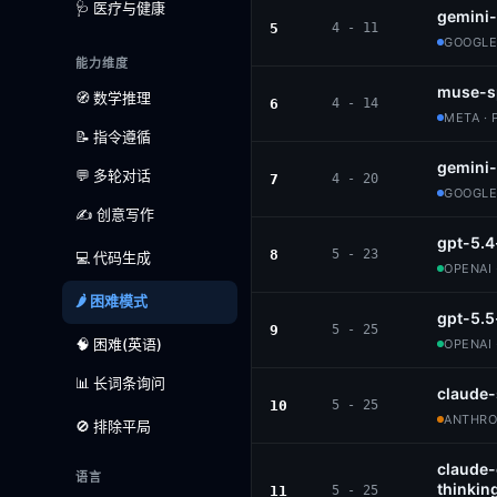
🩺 医疗与健康
gemini-
5
4 - 11
GOOGLE
能力维度
muse-s
🧭 数学推理
6
4 - 14
META · 
📝 指令遵循
gemini
💬 多轮对话
7
4 - 20
GOOGLE
✍️ 创意写作
gpt-5.4
8
5 - 23
💻 代码生成
OPENAI 
🌶️ 困难模式
gpt-5.5
9
5 - 25
🧠 困难(英语)
OPENAI 
📊 长词条询问
claude
10
5 - 25
ANTHROP
🚫 排除平局
claude
语言
thinkin
11
5 - 25