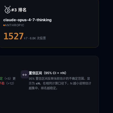
🥉
#3
排名
claude-opus-4-7-thinking
ANTHROPIC
1527
±7 · 6.8K
次投票
置信区间（95% CI = ±N）
↔️
稳定
（<5）更
95% 置信区间反映当前估计的不确定范围，显
不稳
（>12）
示为
±N
。在相同计算口径下，N 越小说明估计
越集中、排名越稳定。