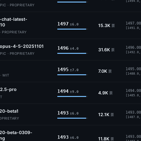
[1494.0,
IC · PROPRIETARY
-chat-latest-
1497
1497.00
10
±6.0
15.3K
票
[1491.0,
· PROPRIETARY
-opus-4-5-20251101
1496
1496.00
±4.0
31.6K
票
[1492.0,
IC · PROPRIETARY
1495
1495.00
±7.0
7.0K
票
[1488.0,
· MIT
2.5-pro
1494
1494.00
±9.0
4.9K
票
[1485.0,
IT
20-beta1
1493
1493.00
±6.0
12.1K
票
[1487.0,
ROPRIETARY
.20-beta-0309-
1493
1493.00
ing
±6.0
11.8K
票