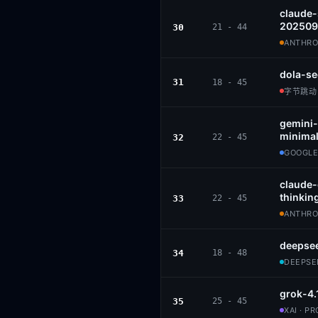
claude
202509
30
21 - 44
ANTHROP
dola-se
31
18 - 45
字节跳动 ·
gemini-
minimal
32
22 - 45
GOOGLE
claude
thinkin
33
22 - 45
ANTHROP
deepse
34
18 - 48
DEEPSEE
grok-4.
35
25 - 45
XAI · P