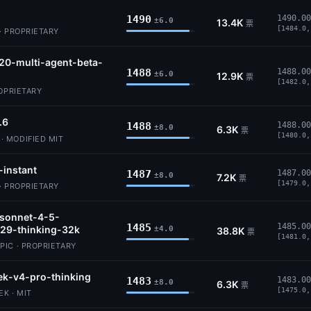
1490
1490.00
±6.0
13.4K
票
[1484.0,
· PROPRIETARY
20-multi-agent-beta-
1488
1488.00
±6.0
12.9K
票
[1482.0,
ROPRIETARY
.6
1488
1488.00
±8.0
6.3K
票
[1480.0,
 MODIFIED MIT
-instant
1487
1487.00
±8.0
7.2K
票
[1479.0,
· PROPRIETARY
-sonnet-4-5-
1485
1485.00
29-thinking-32k
±4.0
38.8K
票
[1481.0,
IC · PROPRIETARY
k-v4-pro-thinking
1483
1483.00
±8.0
6.3K
票
[1475.0,
K · MIT