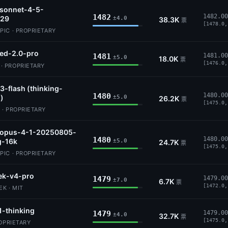
-sonnet-4-5-
1482
1482.00
29
±4.0
38.3K
票
[1478.0,
IC · PROPRIETARY
ed-2.0-pro
1481
1481.00
±5.0
18.0K
票
[1476.0,
 PROPRIETARY
3-flash (thinking-
1480
1480.00
)
±5.0
26.2K
票
[1475.0,
 · PROPRIETARY
-opus-4-1-20250805-
1480
1480.00
g-16k
±5.0
24.7K
票
[1475.0,
IC · PROPRIETARY
ek-v4-pro
1479
1479.00
±7.0
6.7K
票
[1472.0,
K · MIT
1-thinking
1479
1479.00
±4.0
32.7K
票
[1475.0,
ROPRIETARY