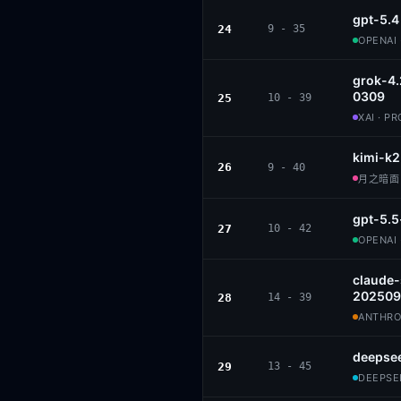
gpt-5.4
24
9 - 35
OPENAI 
grok-4.
0309
25
10 - 39
XAI · P
kimi-k2
26
9 - 40
月之暗面 ·
gpt-5.5
27
10 - 42
OPENAI 
claude
202509
28
14 - 39
ANTHROP
deepsee
29
13 - 45
DEEPSEE