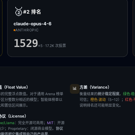
🥈
#2
排名
claude-opus-4-6
ANTHROPIC
1529
±5 · 17.2K
次投票
Float Value）
方差（Variance）
📊
的完整浮点数值。对于通用 Arena 榜单
衡量结果的
统计稳定程度
。
绿色·
于区分整数分相近的模型；智能体榜单以
可信；
橙色·波动
（5~12）；
红色·
比和置信区间展示。
说明排名还可能明显变化。
议（License）
he/Llama
：完全开源可商用；
MIT
：开源
极少；
Proprietary
：闭源商业模型。
协议
你能否把它集成到自己的产品里
。