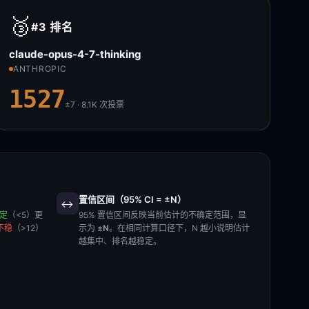
🥉
#3
排名
claude-opus-4-7-thinking
ANTHROPIC
1527
±7 · 8.1K
次投票
置信区间（95% CI = ±N）
↔️
稳定
（<5）更
95% 置信区间反映当前估计的不确定范围，显
不稳
（>12）
示为
±N
。在相同计算口径下，N 越小说明估计
越集中、排名越稳定。