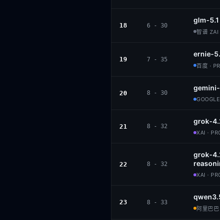
glm-5.1
18
6 - 30
智谱 ZAI 
ernie-5
19
7 - 35
百度 · P
gemini-
20
8 - 30
GOOGLE
grok-4.
21
8 - 32
XAI · P
grok-4
reason
22
8 - 32
XAI · P
qwen3.
23
8 - 33
阿里巴巴 ·