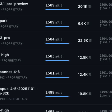
3.1-pro-preview
1509
1509.00
±5.0
20.1K
票
[1504.0,
 · PROPRIETARY
park
1509
1509.00
±7.0
6.6K
票
[1502.0,
PROPRIETARY
-3-pro
1504
1504.00
±5.0
22.5K
票
[1499.0,
 · PROPRIETARY
-high
1503
1503.00
±6.0
12.5K
票
[1497.0,
· PROPRIETARY
-sonnet-4-6
1501
1501.00
±6.0
12.4K
票
[1495.0,
IC · PROPRIETARY
-opus-4-5-20251101-
1499
1499.00
g-32k
±5.0
19.8K
票
[1494.0,
IC · PROPRIETARY
-high
1498
1498.00