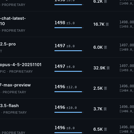
±8.0
6.2K
票
[1490.0,
· PROPRIETARY
-chat-latest-
1498
1498.00
10
±5.0
16.7K
票
[1493.0,
· PROPRIETARY
2.5-pro
1497
1497.00
±8.0
6.0K
票
[1489.0,
IT
-opus-4-5-20251101
1497
1497.00
±4.0
32.9K
票
[1493.0,
IC · PROPRIETARY
7-max-preview
1496
1496.00
±12.0
2.5K
票
[1484.0,
 PROPRIETARY
3.5-flash
1496
1496.00
±10.0
3.7K
票
[1486.0,
 · PROPRIETARY
1496
1496.00
±8.0
6.5K
票
[1488.0,
· PROPRIETARY