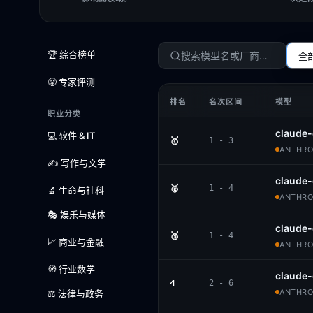
🏆 综合榜单
全
😤 专家评测
排名
名次区间
模型
职业分类
claude-
💻 软件 & IT
🥇
1 - 3
ANTHROP
✍️ 写作与文学
claude
🥈
1 - 4
🔬 生命与社科
ANTHROP
🎭 娱乐与媒体
claude-
🥉
1 - 4
📈 商业与金融
ANTHROP
🧭 行业数学
claude
4
2 - 6
ANTHROP
⚖️ 法律与政务