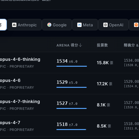
Anthropic
Google
Meta
OpenAI
部
ARENA 得分
投票数
精确分 &
opus-4-6-thinking
1534
1534.00
±6.0
15.8K
票
[1528.0,
IC · PROPRIETARY
-opus-4-6
1529
1529.00
±5.0
17.2K
票
[1524.0,
IC · PROPRIETARY
opus-4-7-thinking
1527
1527.00
±7.0
8.1K
票
[1520.0,
IC · PROPRIETARY
-opus-4-7
1518
1518.00
±7.0
8.5K
票
[1511.0,
IC · PROPRIETARY