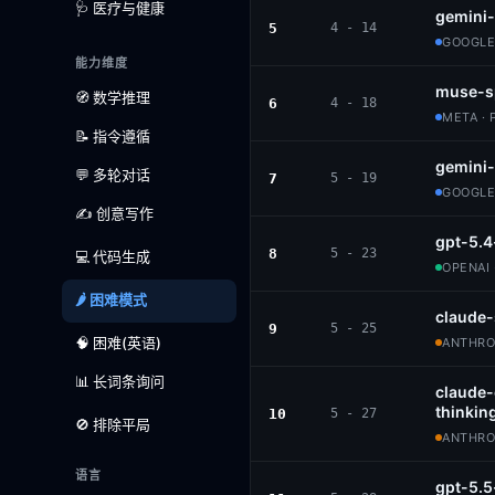
🩺 医疗与健康
gemini-
5
4 - 14
GOOGLE
能力维度
muse-s
🧭 数学推理
6
4 - 18
META · 
📝 指令遵循
gemini
💬 多轮对话
7
5 - 19
GOOGLE
✍️ 创意写作
gpt-5.4
8
5 - 23
💻 代码生成
OPENAI 
🌶️ 困难模式
claude
9
5 - 25
🧠 困难(英语)
ANTHROP
📊 长词条询问
claude
thinkin
10
5 - 27
🚫 排除平局
ANTHROP
语言
gpt-5.5