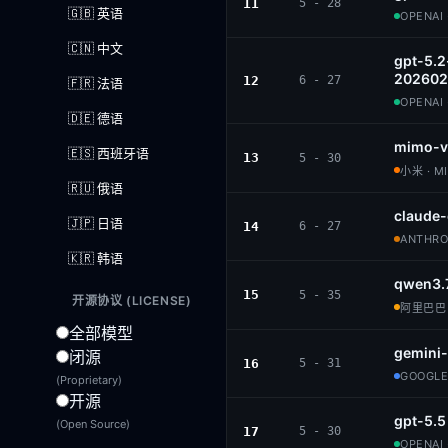
11
5 - 28
🇬🇧 英语
OPENAI 
🇨🇳 中文
gpt-5.2
202602
12
6 - 27
🇫🇷 法语
OPENAI 
🇩🇪 德语
mimo-v
🇪🇸 西班牙语
13
5 - 30
小米 · M
🇷🇺 俄语
claude
🇯🇵 日语
14
6 - 27
ANTHROP
🇰🇷 韩语
qwen3.
15
5 - 35
开源协议 (LICENSE)
阿里巴巴 ·
全部模型
gemini-
闭源
16
5 - 31
GOOGLE
(Proprietary)
开源
gpt-5.5
(Open Source)
17
5 - 30
OPENAI 