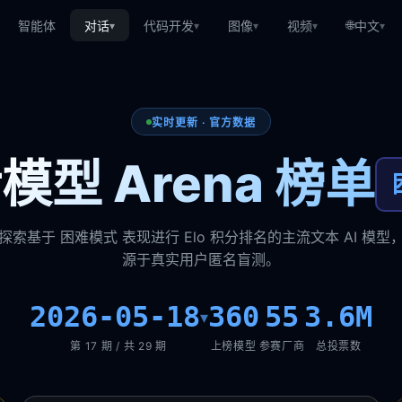
🌐
智能体
对话
代码开发
图像
视频
中文
▾
▾
▾
▾
▾
实时更新 · 官方数据
模型 Arena 榜单
探索基于 困难模式 表现进行 Elo 积分排名的主流文本 AI 模型
源于真实用户匿名盲测。
2026-05-18
360
55
3.6M
▾
第 17 期 / 共 29 期
上榜模型
参赛厂商
总投票数