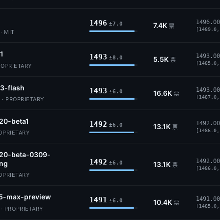
1496
1496.00
±7.0
7.4K
票
[1489.0,
· MIT
.1
1493
1493.00
±8.0
5.5K
票
[1485.0,
ROPRIETARY
3-flash
1493
1493.00
±6.0
16.6K
票
[1487.0,
 · PROPRIETARY
20-beta1
1492
1492.00
±6.0
13.1K
票
[1486.0,
ROPRIETARY
.20-beta-0309-
1492
1492.00
ing
±6.0
13.1K
票
[1486.0,
ROPRIETARY
5-max-preview
1491
1491.00
±6.0
10.4K
票
[1485.0,
 PROPRIETARY