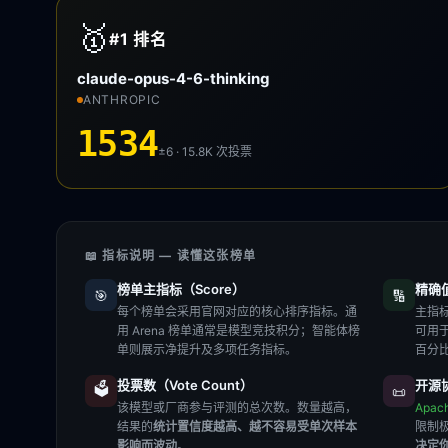
🥇
#1
排名
claude-opus-4-6-thinking
ANTHROPIC
1534
±6 · 15.8K
次投票
📖 指标说明 — 读懂这张榜单
榜单主指标（Score）
精确值（
🎯
🔢
每个榜单会采用官网对应的核心排序指标。通
主指标
用 Arena 榜单通常是模型竞技积分；智能体榜
可用
单则展示净提升及多项任务指标。
百分
投票数（Vote Count）
开源协
🗳️
📜
该模型或厂商参与评测的总次数。数量越高，
Apac
结果的
统计置信度越高、越不容易受单次样本
限制
影响而波动
。
决定