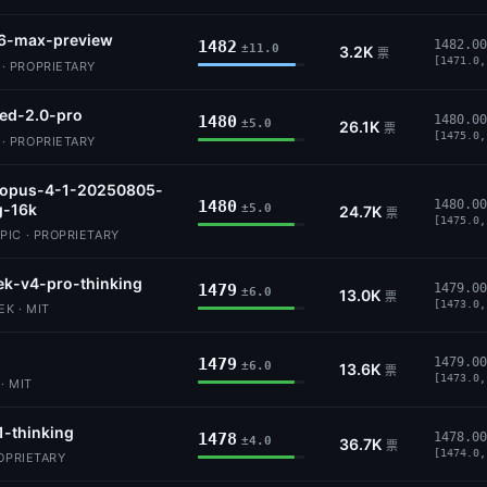
6-max-preview
1482
1482.00
±11.0
3.2K
票
[1471.0,
 PROPRIETARY
ed-2.0-pro
1480
1480.00
±5.0
26.1K
票
[1475.0,
 PROPRIETARY
-opus-4-1-20250805-
1480
1480.00
g-16k
±5.0
24.7K
票
[1475.0,
IC · PROPRIETARY
k-v4-pro-thinking
1479
1479.00
±6.0
13.0K
票
[1473.0,
K · MIT
1479
1479.00
±6.0
13.6K
票
[1473.0,
· MIT
1-thinking
1478
1478.00
±4.0
36.7K
票
[1474.0,
ROPRIETARY