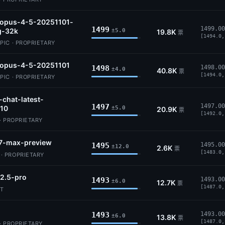
-opus-4-5-20251101-
1499
1499.00
g-32k
±5.0
19.8K
票
[1494.0,
IC · PROPRIETARY
-opus-4-5-20251101
1498
1498.00
±4.0
40.8K
票
[1494.0,
IC · PROPRIETARY
-chat-latest-
1497
1497.00
10
±5.0
20.9K
票
[1492.0,
· PROPRIETARY
7-max-preview
1495
1495.00
±12.0
2.6K
票
[1483.0,
 PROPRIETARY
2.5-pro
1493
1493.00
±6.0
12.7K
票
[1487.0,
IT
1493
1493.00
±6.0
13.8K
票
[1487.0,
· PROPRIETARY