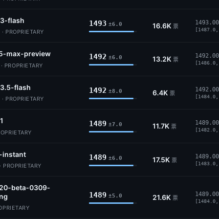
3-flash
1493
1493.00
±6.0
16.6K
票
[1487.0,
 · PROPRIETARY
5-max-preview
1492
1492.00
±6.0
13.2K
票
[1486.0,
 PROPRIETARY
3.5-flash
1492
1492.00
±8.0
6.4K
票
[1484.0,
 · PROPRIETARY
.1
1489
1489.00
±7.0
11.7K
票
[1482.0,
ROPRIETARY
-instant
1489
1489.00
±6.0
17.5K
票
[1483.0,
· PROPRIETARY
.20-beta-0309-
1489
1489.00
ing
±5.0
21.6K
票
[1484.0,
ROPRIETARY