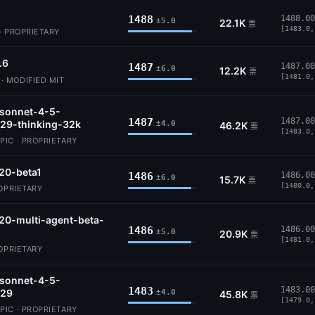
1488
1488.00
±5.0
22.1K
票
[1483.0,
· PROPRIETARY
.6
1487
1487.00
±6.0
12.2K
票
[1481.0,
 MODIFIED MIT
-sonnet-4-5-
1487
1487.00
29-thinking-32k
±4.0
46.2K
票
[1483.0,
IC · PROPRIETARY
20-beta1
1486
1486.00
±6.0
15.7K
票
[1480.0,
ROPRIETARY
20-multi-agent-beta-
1486
1486.00
±5.0
20.9K
票
[1481.0,
ROPRIETARY
-sonnet-4-5-
1483
1483.00
29
±4.0
45.8K
票
[1479.0,
IC · PROPRIETARY