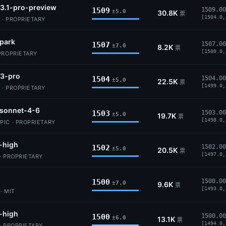
3.1-pro-preview
1509
1509.00
±5.0
30.8K
票
[1504.0,
 · PROPRIETARY
park
1507
1507.00
±7.0
8.2K
票
[1500.0,
PROPRIETARY
-3-pro
1504
1504.00
±5.0
22.5K
票
[1499.0,
 · PROPRIETARY
-sonnet-4-6
1503
1503.00
±5.0
19.7K
票
[1498.0,
IC · PROPRIETARY
-high
1502
1502.00
±5.0
20.5K
票
[1497.0,
· PROPRIETARY
1500
1500.00
±7.0
9.6K
票
[1493.0,
· MIT
-high
1500
1500.00
±6.0
13.1K
票
[1494.0,
· PROPRIETARY