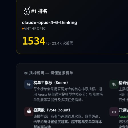
🥇
#1
排名
claude-opus-4-6-thinking
ANTHROPIC
1534
±5 · 23.4K
次投票
📖 指标说明 — 读懂这张榜单
榜单主指标（Score）
精确值（
🎯
🔢
每个榜单会采用官网对应的核心排序指标。通
主指标
用 Arena 榜单通常是模型竞技积分；智能体榜
可用
单则展示净提升及多项任务指标。
百分
投票数（Vote Count）
开源协
🗳️
📜
该模型或厂商参与评测的总次数。数量越高，
Apac
结果的
统计置信度越高、越不容易受单次样本
限制
影响而波动
。
决定