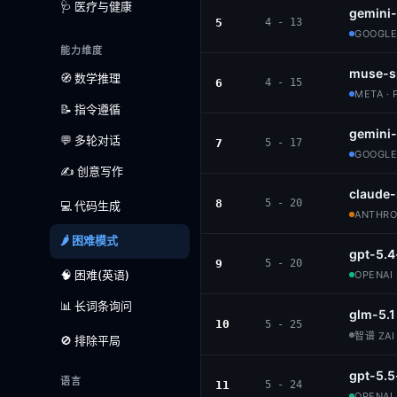
🩺 医疗与健康
gemini-
5
4 - 13
GOOGLE
能力维度
muse-s
🧭 数学推理
6
4 - 15
META · 
📝 指令遵循
gemini
💬 多轮对话
7
5 - 17
GOOGLE
✍️ 创意写作
claude
8
5 - 20
💻 代码生成
ANTHROP
🌶️ 困难模式
gpt-5.4
9
5 - 20
🧠 困难(英语)
OPENAI 
📊 长词条询问
glm-5.1
10
5 - 25
智谱 ZAI 
🚫 排除平局
gpt-5.5
语言
11
5 - 24
OPENAI 