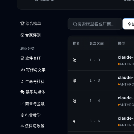
🏆 综合榜单
全
😤 专家评测
排名
名次区间
模型
职业分类
claude-
💻 软件 & IT
🥇
1 - 3
ANTHROP
✍️ 写作与文学
claude
🥈
1 - 3
🔬 生命与社科
ANTHROP
🎭 娱乐与媒体
claude-
🥉
1 - 4
📈 商业与金融
ANTHROP
🧭 行业数学
claude
4
3 - 6
ANTHROP
⚖️ 法律与政务