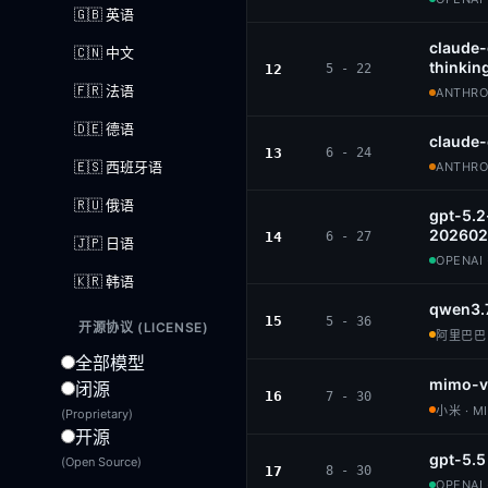
🇬🇧 英语
claude
🇨🇳 中文
thinkin
12
5 - 22
🇫🇷 法语
ANTHROP
🇩🇪 德语
claude
13
6 - 24
🇪🇸 西班牙语
ANTHROP
🇷🇺 俄语
gpt-5.2
202602
14
6 - 27
🇯🇵 日语
OPENAI 
🇰🇷 韩语
qwen3.
15
5 - 36
开源协议 (LICENSE)
阿里巴巴 ·
全部模型
mimo-v
闭源
16
7 - 30
小米 · M
(Proprietary)
开源
gpt-5.5
(Open Source)
17
8 - 30
OPENAI 