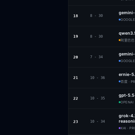
gemini-
18
8 - 30
GOOGLE
qwen3.
19
8 - 30
阿里巴巴 ·
gemini-
20
7 - 34
GOOGLE
ernie-5
21
10 - 36
百度 · P
gpt-5.5
22
10 - 35
OPENAI 
grok-4
reason
23
10 - 34
XAI · P