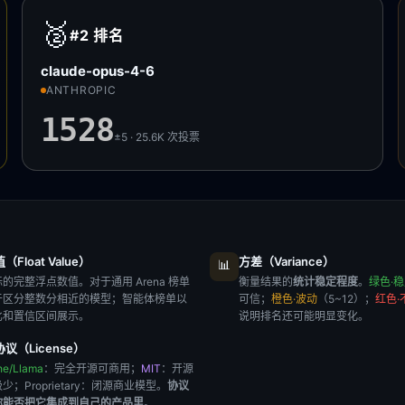
🥈
#2
排名
claude-opus-4-6
ANTHROPIC
1528
±5 · 25.6K
次投票
Float Value）
方差（Variance）
📊
的完整浮点数值。对于通用 Arena 榜单
衡量结果的
统计稳定程度
。
绿色·
于区分整数分相近的模型；智能体榜单以
可信；
橙色·波动
（5~12）；
红色·
比和置信区间展示。
说明排名还可能明显变化。
议（License）
he/Llama
：完全开源可商用；
MIT
：开源
极少；
Proprietary
：闭源商业模型。
协议
你能否把它集成到自己的产品里
。