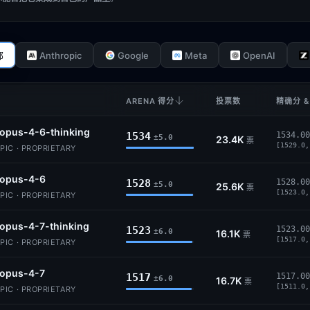
Anthropic
Google
Meta
OpenAI
部
ARENA 得分
投票数
精确分 &
opus-4-6-thinking
1534
1534.00
±5.0
23.4K
票
[1529.0,
IC · PROPRIETARY
-opus-4-6
1528
1528.00
±5.0
25.6K
票
[1523.0,
IC · PROPRIETARY
opus-4-7-thinking
1523
1523.00
±6.0
16.1K
票
[1517.0,
IC · PROPRIETARY
-opus-4-7
1517
1517.00
±6.0
16.7K
票
[1511.0,
IC · PROPRIETARY