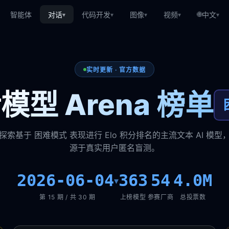
🌐
智能体
对话
代码开发
图像
视频
中文
▾
▾
▾
▾
▾
实时更新 · 官方数据
模型 Arena 榜单
探索基于 困难模式 表现进行 Elo 积分排名的主流文本 AI 模型
源于真实用户匿名盲测。
2026-06-04
363
54
4.0M
▾
第 15 期 / 共 30 期
上榜模型
参赛厂商
总投票数