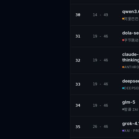
qwen3.
30
14 - 49
阿里巴巴 ·
dola-se
31
19 - 46
字节跳动 ·
claude
thinkin
32
19 - 46
ANTHROP
deepsee
33
19 - 46
DEEPSEE
glm-5
34
19 - 46
智谱 ZAI 
grok-4.
35
26 - 46
XAI · P