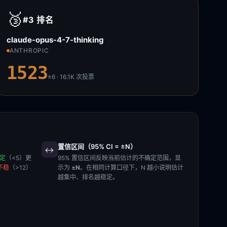
🥉
#3
排名
claude-opus-4-7-thinking
ANTHROPIC
1523
±6 · 16.1K
次投票
置信区间（95% CI = ±N）
↔️
稳定
（<5）更
95% 置信区间反映当前估计的不确定范围，显
不稳
（>12）
示为
±N
。在相同计算口径下，N 越小说明估计
越集中、排名越稳定。