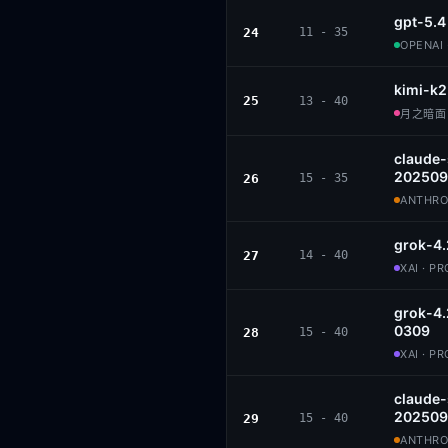
gpt-5.4
24
11 - 35
OPENAI 
kimi-k2
25
13 - 40
月之暗面 ·
claude
202509
26
15 - 35
ANTHROP
grok-4.
27
14 - 40
XAI · P
grok-4.
0309
28
15 - 40
XAI · P
claude
202509
29
15 - 40
ANTHROP