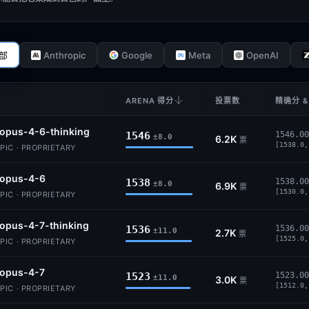
Anthropic
Google
Meta
OpenAI
部
ARENA 得分
投票数
精确分 &
opus-4-6-thinking
1546
1546.00
±8.0
6.2K
票
[1538.0,
IC · PROPRIETARY
-opus-4-6
1538
1538.00
±8.0
6.9K
票
[1530.0,
IC · PROPRIETARY
opus-4-7-thinking
1536
1536.00
±11.0
2.7K
票
[1525.0,
IC · PROPRIETARY
-opus-4-7
1523
1523.00
±11.0
3.0K
票
[1512.0,
IC · PROPRIETARY