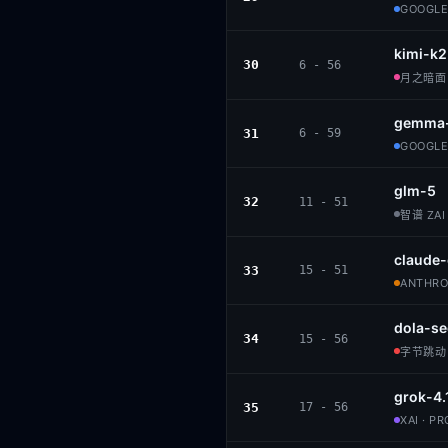
GOOGLE
kimi-k2
30
6 - 56
月之暗面 ·
gemma-
31
6 - 59
GOOGLE 
glm-5
32
11 - 51
智谱 ZAI 
claude
33
15 - 51
ANTHROP
dola-se
34
15 - 56
字节跳动 ·
grok-4.
35
17 - 56
XAI · P