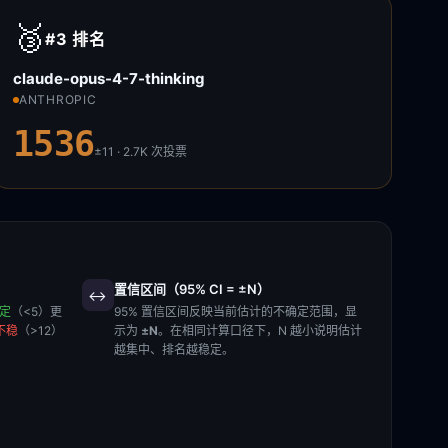
🥉
#3
排名
claude-opus-4-7-thinking
ANTHROPIC
1536
±11 · 2.7K
次投票
置信区间（95% CI = ±N）
↔️
稳定
（<5）更
95% 置信区间反映当前估计的不确定范围，显
不稳
（>12）
示为
±N
。在相同计算口径下，N 越小说明估计
越集中、排名越稳定。