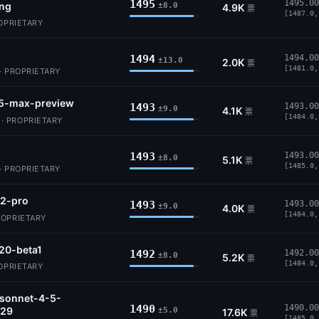
1495
1495.00
ing
±8.0
4.9K
票
[1487.0,
ROPRIETARY
1494
1494.00
±13.0
2.0K
票
[1481.0,
· PROPRIETARY
5-max-preview
1493
1493.00
±9.0
4.1K
票
[1484.0,
 PROPRIETARY
1493
1493.00
±8.0
5.1K
票
[1485.0,
· PROPRIETARY
2-pro
1493
1493.00
±9.0
4.0K
票
[1484.0,
ROPRIETARY
20-beta1
1492
1492.00
±8.0
5.2K
票
[1484.0,
ROPRIETARY
-sonnet-4-5-
1490
1490.00
29
±5.0
17.6K
票
[1485.0,