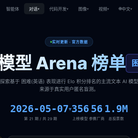
🌐
智能体
对话
代码开发
图像
视频
中文
▾
▾
▾
▾
▾
实时更新 · 官方数据
模型 Arena 榜单
困
探索基于 困难(英语) 表现进行 Elo 积分排名的主流文本 AI 模
来源于真实用户匿名盲测。
2026-05-07
356
56
1.9M
▾
第 21 期 / 共 29 期
上榜模型
参赛厂商
总投票数