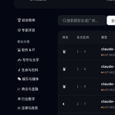
🏆 综合榜单
全
😤 专家评测
排名
名次区间
模型
职业分类
claude-
💻 软件 & IT
🥇
1 - 3
ANTHROP
✍️ 写作与文学
claude
🥈
1 - 4
🔬 生命与社科
ANTHROP
🎭 娱乐与媒体
claude-
🥉
1 - 4
📈 商业与金融
ANTHROP
🧭 行业数学
claude
4
2 - 7
ANTHROP
⚖️ 法律与政务