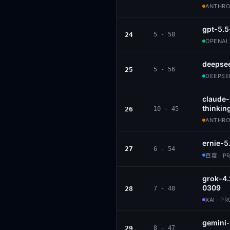
ANTHROP
gpt-5.5
24
5 - 58
OPENAI 
deepsee
25
5 - 56
DEEPSEE
claude
thinkin
26
10 - 45
ANTHROP
ernie-5
27
6 - 54
百度 · P
grok-4.
0309
28
7 - 48
XAI · P
gemini-
29
8 - 47