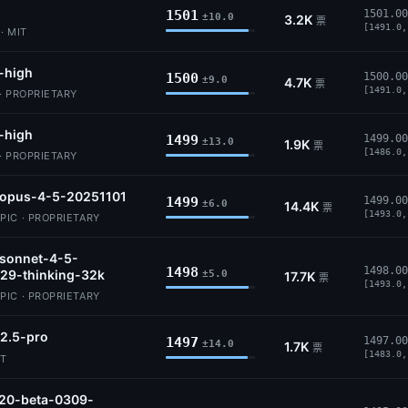
1501
1501.00
±10.0
3.2K
票
[1491.0,
· MIT
-high
1500
1500.00
±9.0
4.7K
票
[1491.0,
· PROPRIETARY
-high
1499
1499.00
±13.0
1.9K
票
[1486.0,
· PROPRIETARY
-opus-4-5-20251101
1499
1499.00
±6.0
14.4K
票
[1493.0,
IC · PROPRIETARY
-sonnet-4-5-
1498
1498.00
29-thinking-32k
±5.0
17.7K
票
[1493.0,
IC · PROPRIETARY
2.5-pro
1497
1497.00
±14.0
1.7K
票
[1483.0,
IT
.20-beta-0309-