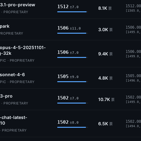
3.1-pro-preview
1512
1512.00
±7.0
8.1K
票
[1505.0,
 · PROPRIETARY
park
1506
1506.00
±11.0
3.0K
票
[1495.0,
PROPRIETARY
-opus-4-5-20251101-
1506
1506.00
g-32k
±7.0
9.4K
票
[1499.0,
IC · PROPRIETARY
-sonnet-4-6
1505
1505.00
±9.0
4.8K
票
[1496.0,
IC · PROPRIETARY
-3-pro
1502
1502.00
±7.0
10.7K
票
[1495.0,
 · PROPRIETARY
-chat-latest-
1502
1502.00
10
±8.0
6.5K
票
[1494.0,
· PROPRIETARY