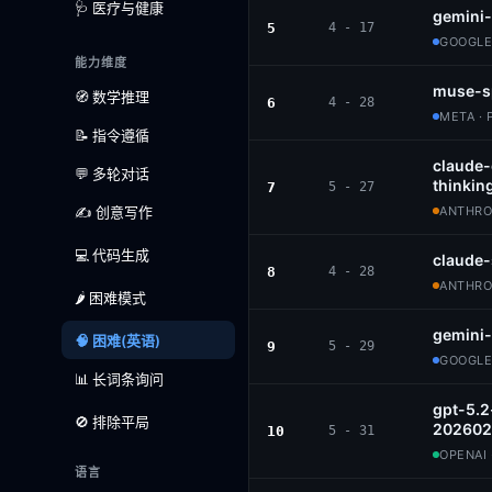
🩺 医疗与健康
gemini-
5
4 - 17
GOOGLE
能力维度
muse-s
🧭 数学推理
6
4 - 28
META · 
📝 指令遵循
claude
💬 多轮对话
thinkin
7
5 - 27
✍️ 创意写作
ANTHROP
💻 代码生成
claude
8
4 - 28
ANTHROP
🌶️ 困难模式
gemini
🧠 困难(英语)
9
5 - 29
GOOGLE
📊 长词条询问
gpt-5.2
🚫 排除平局
202602
10
5 - 31
OPENAI 
语言