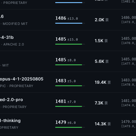
[1481.0,
 · PROPRIETARY
.6
1486
1486.00
±13.0
2.0K
票
[1473.0,
 MODIFIED MIT
4-31b
1485
1485.00
±15.0
1.5K
票
[1470.0,
· APACHE 2.0
1485
1485.00
±8.0
5.6K
票
[1477.0,
· MIT
-opus-4-1-20250805
1483
1483.00
±5.0
19.4K
票
[1478.0,
IC · PROPRIETARY
ed-2.0-pro
1481
1481.00
±7.0
7.3K
票
[1474.0,
 PROPRIETARY
1-thinking
1479
1479.00
±6.0
14.3K
票
[1473.0,
ROPRIETARY