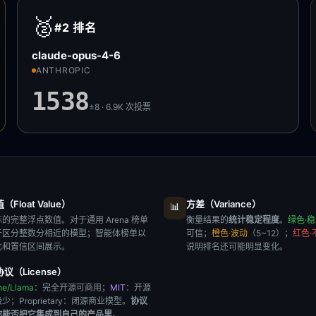
🥈
#2
排名
claude-opus-4-6
ANTHROPIC
1538
±8 · 6.9K
次投票
Float Value）
方差（Variance）
📊
的完整浮点数值。对于通用 Arena 榜单
衡量结果的
统计稳定程度
。
绿色·
于区分整数分相近的模型；智能体榜单以
可信；
橙色·波动
（5~12）；
红色·
比和置信区间展示。
说明排名还可能明显变化。
议（License）
he/Llama
：完全开源可商用；
MIT
：开源
极少；
Proprietary
：闭源商业模型。
协议
你能否把它集成到自己的产品里
。