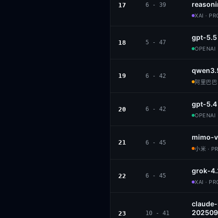
reason
17
6 - 39
XAI · P
gpt-5.5
18
5 - 47
OPENAI 
qwen3.
19
6 - 42
阿里巴巴 ·
gpt-5.4
20
6 - 42
OPENAI 
mimo-v
21
6 - 45
小米 · P
grok-4.
22
6 - 45
XAI · P
claude
202509
23
10 - 41