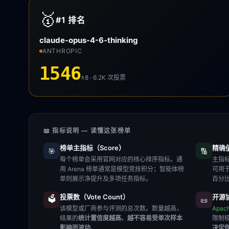
🥇
#1
排名
claude-opus-4-6-thinking
ANTHROPIC
1546
±8 · 6.2K
次投票
📖 指标说明 — 读懂这张榜单
榜单主指标（Score）
精确值（
🎯
🔢
每个榜单会采用官网对应的核心排序指标。通
主指标
用 Arena 榜单通常是模型竞技积分；智能体榜
可用
单则展示净提升及多项任务指标。
百分
投票数（Vote Count）
开源协
🗳️
📜
该模型或厂商参与评测的总次数。数量越高，
Apac
结果的
统计置信度越高、越不容易受单次样本
限制
影响而波动
。
决定