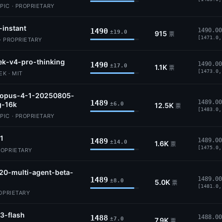
IC · PROPRIETARY
-instant
1490
1490.00
±19.0
915
票
[1471.0,
· PROPRIETARY
k-v4-pro-thinking
1490
1490.00
±17.0
1.1K
票
[1473.0,
K · MIT
-opus-4-1-20250805-
1489
1489.00
g-16k
±6.0
12.5K
票
[1483.0,
IC · PROPRIETARY
.1
1489
1489.00
±14.0
1.6K
票
[1475.0,
ROPRIETARY
20-multi-agent-beta-
1489
1489.00
±8.0
5.0K
票
[1481.0,
ROPRIETARY
3-flash
1488
1488.00
±7.0
7.9K
票