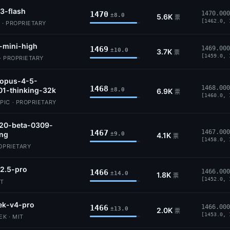
3-flash
1470
1470.000
±8.0
5.6K
票
[1462.0, 
 · PROPRIETARY
-mini-high
1469
1469.000
±10.0
3.7K
票
[1459.0, 
· PROPRIETARY
-opus-4-5-
1468
1468.000
01-thinking-32k
±8.0
6.9K
票
[1460.0, 
IC · PROPRIETARY
.20-beta-0309-
1467
1467.000
ing
±9.0
4.1K
票
[1458.0, 
ROPRIETARY
2.5-pro
1466
1466.000
±14.0
1.8K
票
[1452.0, 
IT
ek-v4-pro
1466
1466.000
±13.0
2.0K
票
[1453.0, 
K · MIT