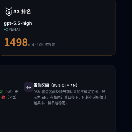
🥉
#3
排名
gpt-5.5-high
OPENAI
1498
±14 · 1.9K
次投票
置信区间（95% CI = ±N）
↔️
稳定
（<5）更
95% 置信区间反映当前估计的不确定范围，显
不稳
（>12）
示为
±N
。在相同计算口径下，N 越小说明估计
越集中、排名越稳定。