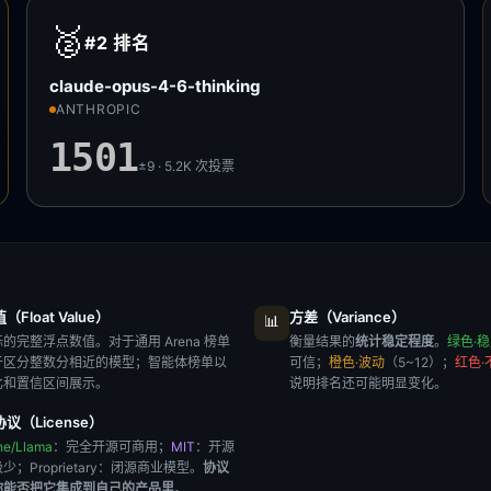
🥈
#2
排名
claude-opus-4-6-thinking
ANTHROPIC
1501
±9 · 5.2K
次投票
Float Value）
方差（Variance）
📊
的完整浮点数值。对于通用 Arena 榜单
衡量结果的
统计稳定程度
。
绿色·
于区分整数分相近的模型；智能体榜单以
可信；
橙色·波动
（5~12）；
红色·
比和置信区间展示。
说明排名还可能明显变化。
议（License）
he/Llama
：完全开源可商用；
MIT
：开源
极少；
Proprietary
：闭源商业模型。
协议
你能否把它集成到自己的产品里
。