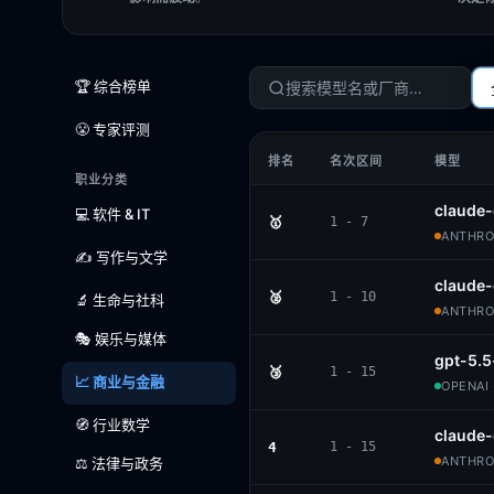
🏆 综合榜单
😤 专家评测
排名
名次区间
模型
职业分类
claude
💻 软件 & IT
🥇
1 - 7
ANTHROP
✍️ 写作与文学
claude-
🥈
1 - 10
🔬 生命与社科
ANTHROP
🎭 娱乐与媒体
gpt-5.5
🥉
1 - 15
📈 商业与金融
OPENAI 
🧭 行业数学
claude-
4
1 - 15
ANTHROP
⚖️ 法律与政务