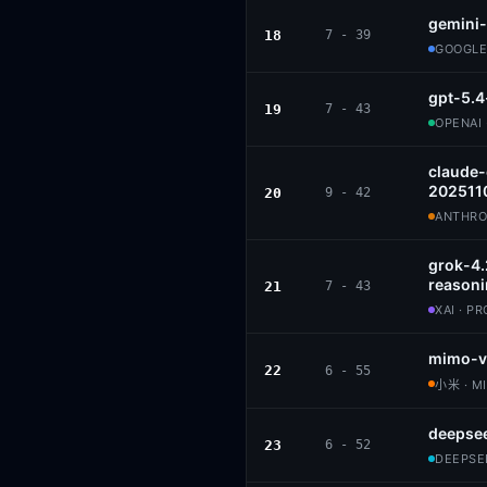
gemini-
18
7 - 39
GOOGLE
gpt-5.4
19
7 - 43
OPENAI 
claude
202511
20
9 - 42
ANTHROP
grok-4
reason
21
7 - 43
XAI · P
mimo-v
22
6 - 55
小米 · M
deepse
23
6 - 52
DEEPSEE