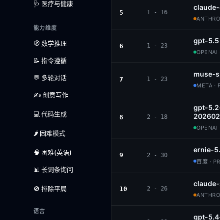
🩺 医疗与健康
claude
5
1 - 16
ANTHROP
能力维度
gpt-5.5
🧭 数学推理
6
1 - 23
OPENAI 
📝 指令遵循
muse-s
💬 多轮对话
7
1 - 23
META · 
✍️ 创意写作
gpt-5.2
💻 代码生成
202602
8
2 - 18
OPENAI 
🌶️ 困难模式
ernie-5
🧠 困难(英语)
9
2 - 30
百度 · P
📊 长词条询问
claude
🚫 排除平局
10
2 - 26
ANTHROP
语言
gpt-5.4