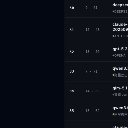
deepsee
30
9 - 61
DEEPSEE
claude
202509
31
15 - 48
ANTHROP
gpt-5.3
32
13 - 56
OPENAI 
qwen3.
33
7 - 71
阿里巴巴 ·
glm-5.1
34
14 - 63
智谱 ZAI 
qwen3.
35
15 - 62
阿里巴巴 ·
claude