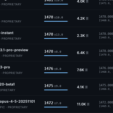
1481
±10.0
4.0K
票
[1471.0, 
· PROPRIETARY
1478
1478.000
±10.0
4.2K
票
[1468.0, 
· PROPRIETARY
-instant
1478
1478.000
±13.0
2.3K
票
[1465.0, 
· PROPRIETARY
3.1-pro-preview
1478
1478.000
±8.0
6.4K
票
[1470.0, 
 · PROPRIETARY
-3-pro
1476
1476.000
±8.0
7.6K
票
[1468.0, 
 · PROPRIETARY
20-beta1
1475
1475.000
±9.0
4.1K
票
[1466.0, 
ROPRIETARY
-opus-4-5-20251101
1472
1472.000
±7.0
11.0K
票
[1465.0, 
IC · PROPRIETARY