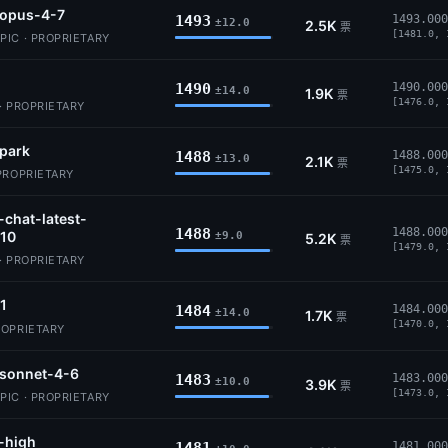
-opus-4-7
1493
1493.000
±12.0
2.5K
票
[1481.0, 
IC · PROPRIETARY
1490
1490.000
±14.0
1.9K
票
[1476.0, 
· PROPRIETARY
park
1488
1488.000
±13.0
2.1K
票
[1475.0, 
PROPRIETARY
-chat-latest-
1488
1488.000
10
±9.0
5.2K
票
[1479.0, 
· PROPRIETARY
.1
1484
1484.000
±14.0
1.7K
票
[1470.0, 
ROPRIETARY
-sonnet-4-6
1483
1483.000
±10.0
3.9K
票
[1473.0, 
IC · PROPRIETARY
-high
1481.000