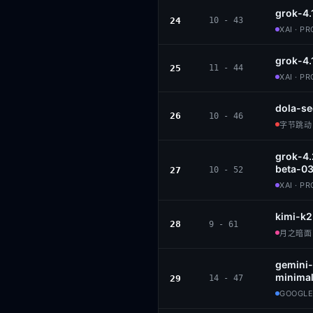
grok-4.
24
10 - 43
XAI · P
grok-4.
25
11 - 44
XAI · P
dola-se
26
10 - 46
字节跳动 ·
grok-4.
beta-0
27
10 - 52
XAI · P
kimi-k2
28
9 - 61
月之暗面 ·
gemini-
minimal
29
14 - 47
GOOGLE