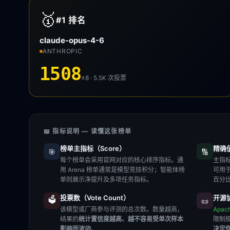
🥇
#1
排名
claude-opus-4-6
ANTHROPIC
1508
±8 · 5.5K
次投票
📖 指标说明 — 读懂这张榜单
榜单主指标（Score）
精确值（
🎯
🔢
每个榜单会采用官网对应的核心排序指标。通
主指标
用 Arena 榜单通常是模型竞技积分；智能体榜
可用
单则展示净提升及多项任务指标。
百分
投票数（Vote Count）
开源协
🗳️
📜
该模型或厂商参与评测的总次数。数量越高，
Apac
结果的
统计置信度越高、越不容易受单次样本
限制
影响而波动
。
决定