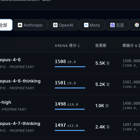
Anthropic
OpenAI
Meta
全部
百度
ARENA 得分
投票数
精确分 &
-opus-4-6
1508
1508.000
±8.0
5.5K
票
[1500.0, 
IC · PROPRIETARY
opus-4-6-thinking
1501
1501.000
±9.0
5.2K
票
[1492.0, 
IC · PROPRIETARY
-high
1498
1498.000
±14.0
1.9K
票
[1484.0, 
· PROPRIETARY
opus-4-7-thinking
1497
1497.000
±12.0
2.4K
票
[1485.0, 
IC · PROPRIETARY