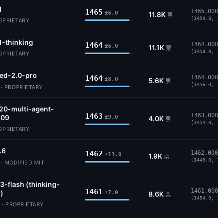
1
1465
1465.000
±6.0
11.8K
票
[1459.0, 
ROPRIETARY
1-thinking
1464
1464.000
±6.0
11.1K
票
[1458.0, 
ROPRIETARY
ed-2.0-pro
1464
1464.000
±8.0
5.6K
票
[1456.0, 
 PROPRIETARY
20-multi-agent-
1463
1463.000
309
±9.0
4.0K
票
[1454.0, 
ROPRIETARY
.6
1462
1462.000
±13.0
1.9K
票
[1449.0, 
 MODIFIED MIT
3-flash (thinking-
1461
1461.000
)
±7.0
8.6K
票
[1454.0, 
 · PROPRIETARY