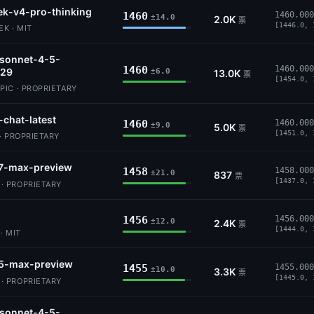
k-v4-pro-thinking
1460
1460.000
±14.0
2.0K
票
[1446.0, 
K · MIT
-sonnet-4-5-
1460
1460.000
29
±6.0
13.0K
票
[1454.0, 
IC · PROPRIETARY
-chat-latest
1460
1460.000
±9.0
5.0K
票
[1451.0, 
· PROPRIETARY
7-max-preview
1458
1458.000
±21.0
837
票
[1437.0, 
 PROPRIETARY
1456
1456.000
±12.0
2.4K
票
[1444.0, 
· MIT
5-max-preview
1455
1455.000
±10.0
3.3K
票
[1445.0, 
 PROPRIETARY
-sonnet-4-5-