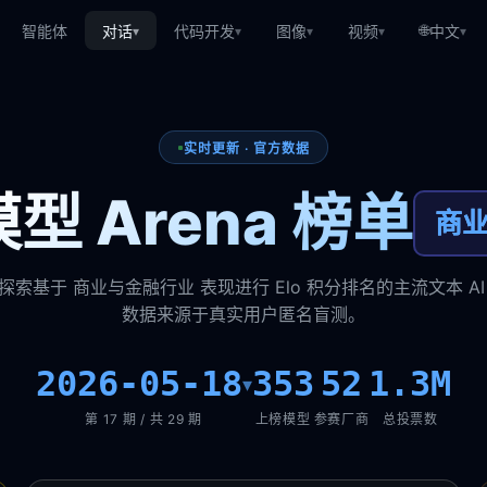
🌐
智能体
对话
代码开发
图像
视频
中文
▾
▾
▾
▾
▾
实时更新 · 官方数据
型 Arena 榜单
商
探索基于 商业与金融行业 表现进行 Elo 积分排名的主流文本 AI
数据来源于真实用户匿名盲测。
2026-05-18
353
52
1.3M
▾
第 17 期 / 共 29 期
上榜模型
参赛厂商
总投票数