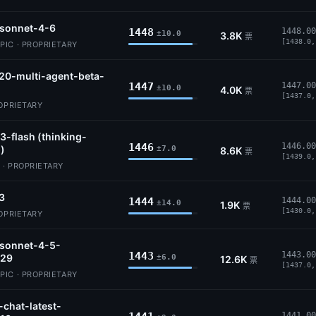
-sonnet-4-6
1448
1448.00
±10.0
3.8K
票
[1438.0,
IC · PROPRIETARY
20-multi-agent-beta-
1447
1447.00
±10.0
4.0K
票
[1437.0,
ROPRIETARY
3-flash (thinking-
1446
1446.00
)
±7.0
8.6K
票
[1439.0,
 · PROPRIETARY
3
1444
1444.00
±14.0
1.9K
票
[1430.0,
ROPRIETARY
-sonnet-4-5-
1443
1443.00
29
±6.0
12.6K
票
[1437.0,
IC · PROPRIETARY
-chat-latest-
1441.00