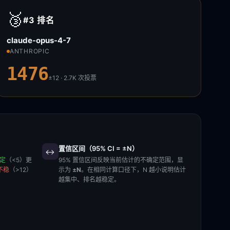
🥉
#3
排名
claude-opus-4-7
ANTHROPIC
1476
±12 · 2.7K
次投票
置信区间（95% CI = ±N）
↔️
稳定
（<5）更
95% 置信区间反映当前估计的不确定范围，显
不稳
（>12）
示为
±N
。在相同计算口径下，N 越小说明估计
越集中、排名越稳定。