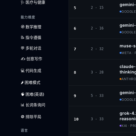
🩺 医疗与健康
gemini-
5
2 - 15
GOOGLE
能力维度
gemini
🧭 数学推理
6
2 - 16
GOOGLE
📝 指令遵循
muse-s
💬 多轮对话
7
2 - 32
META · 
✍️ 创意写作
claude
💻 代码生成
thinkin
8
3 - 28
ANTHROP
🌶️ 困难模式
gemini-
🧠 困难(英语)
9
5 - 33
GOOGLE
📊 长词条询问
grok-4
🚫 排除平局
reason
10
3 - 33
XAI · P
语言