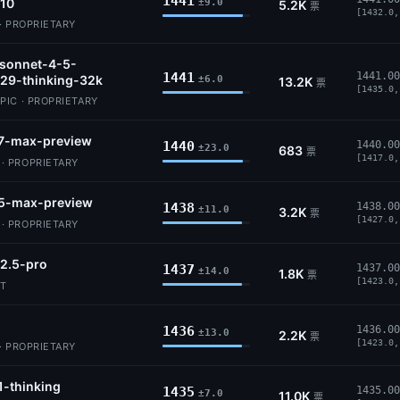
1441
10
±9.0
5.2K
票
[1432.0,
· PROPRIETARY
-sonnet-4-5-
1441
1441.00
29-thinking-32k
±6.0
13.2K
票
[1435.0,
IC · PROPRIETARY
7-max-preview
1440
1440.00
±23.0
683
票
[1417.0,
 PROPRIETARY
5-max-preview
1438
1438.00
±11.0
3.2K
票
[1427.0,
 PROPRIETARY
2.5-pro
1437
1437.00
±14.0
1.8K
票
[1423.0,
IT
1436
1436.00
±13.0
2.2K
票
[1423.0,
· PROPRIETARY
1-thinking
1435
1435.00
±7.0
11.0K
票