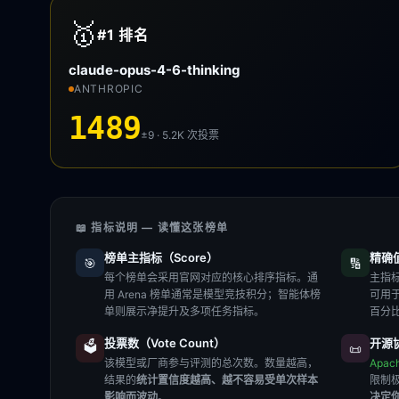
🥇
#1
排名
claude-opus-4-6-thinking
ANTHROPIC
1489
±9 · 5.2K
次投票
📖 指标说明 — 读懂这张榜单
榜单主指标（Score）
精确值（
🎯
🔢
每个榜单会采用官网对应的核心排序指标。通
主指标
用 Arena 榜单通常是模型竞技积分；智能体榜
可用
单则展示净提升及多项任务指标。
百分
投票数（Vote Count）
开源协
🗳️
📜
该模型或厂商参与评测的总次数。数量越高，
Apac
结果的
统计置信度越高、越不容易受单次样本
限制
影响而波动
。
决定