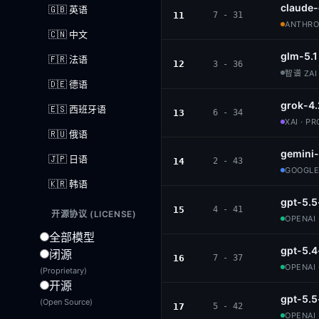
claude
🇬🇧 英语
11
7 - 31
ANTHROP
🇨🇳 中文
glm-5.1
🇫🇷 法语
12
3 - 36
智谱 ZAI 
🇩🇪 德语
grok-4.
🇪🇸 西班牙语
13
6 - 34
XAI · P
🇷🇺 俄语
gemini-
🇯🇵 日语
14
2 - 43
GOOGLE
🇰🇷 韩语
gpt-5.5
15
4 - 41
开源协议 (LICENSE)
OPENAI 
全部模型
gpt-5.4
闭源
16
7 - 37
OPENAI 
(Proprietary)
开源
gpt-5.5
(Open Source)
17
5 - 42
OPENAI 