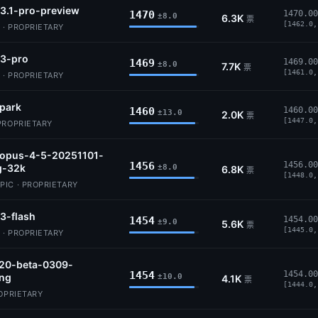
3.1-pro-preview
1470
1470.00
±8.0
6.3K
票
[1462.0,
 · PROPRIETARY
-3-pro
1469
1469.00
±8.0
7.7K
票
[1461.0,
 · PROPRIETARY
park
1460
1460.00
±13.0
2.0K
票
[1447.0,
PROPRIETARY
-opus-4-5-20251101-
1456
1456.00
g-32k
±8.0
6.8K
票
[1448.0,
IC · PROPRIETARY
3-flash
1454
1454.00
±9.0
5.6K
票
[1445.0,
 · PROPRIETARY
.20-beta-0309-
1454
1454.00
ing
±10.0
4.1K
票
[1444.0,
ROPRIETARY