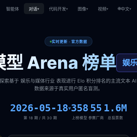
🌐
智能体
对话
代码开发
图像
视频
中文
▾
▾
▾
▾
▾
实时更新 · 官方数据
型 Arena 榜单
娱
探索基于 娱乐与媒体行业 表现进行 Elo 积分排名的主流文本 AI
数据来源于真实用户匿名盲测。
2026-05-18
358
55
1.6M
▾
第 18 期 / 共 30 期
上榜模型
参赛厂商
总投票数