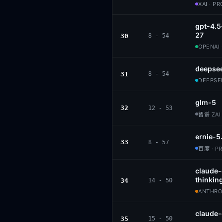
XAI · P
gpt-4.
27
30
8 - 54
OPENAI 
deepse
31
8 - 54
DEEPSEE
glm-5
32
12 - 53
智谱 ZAI 
ernie-5
33
8 - 57
百度 · P
claude
thinkin
34
14 - 50
ANTHROP
claude
35
15 - 50