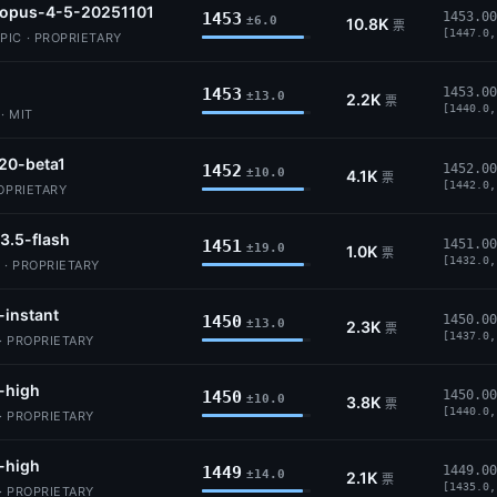
-opus-4-5-20251101
1453
1453.00
±6.0
10.8K
票
[1447.0,
IC · PROPRIETARY
1453
1453.00
±13.0
2.2K
票
[1440.0,
· MIT
20-beta1
1452
1452.00
±10.0
4.1K
票
[1442.0,
ROPRIETARY
3.5-flash
1451
1451.00
±19.0
1.0K
票
[1432.0,
 · PROPRIETARY
-instant
1450
1450.00
±13.0
2.3K
票
[1437.0,
· PROPRIETARY
-high
1450
1450.00
±10.0
3.8K
票
[1440.0,
· PROPRIETARY
-high
1449
1449.00
±14.0
2.1K
票
[1435.0,
· PROPRIETARY