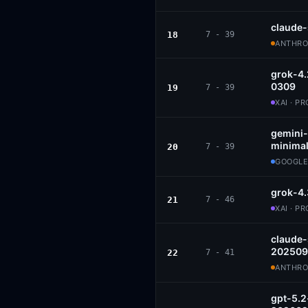
claude
18
7 - 39
ANTHROP
grok-4.
0309
19
7 - 39
XAI · P
gemini-
minimal
20
7 - 39
GOOGLE
grok-4.
21
7 - 46
XAI · P
claude
202509
22
7 - 41
ANTHROP
gpt-5.2