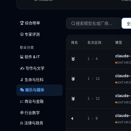
🏆 综合榜单
全
😤 专家评测
排名
名次区间
模型
职业分类
claude-
💻 软件 & IT
🥇
1 - 4
ANTHROP
✍️ 写作与文学
claude-
🥈
1 - 12
🔬 生命与社科
ANTHROP
🎭 娱乐与媒体
claude
🥉
1 - 12
📈 商业与金融
ANTHROP
🧭 行业数学
claude
4
1 - 8
ANTHROP
⚖️ 法律与政务