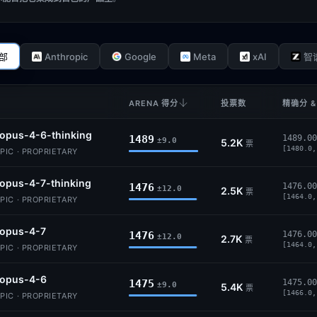
Anthropic
Google
Meta
xAI
部
智谱
ARENA 得分
投票数
精确分 &
opus-4-6-thinking
1489
1489.00
±9.0
5.2K
票
[1480.0,
IC · PROPRIETARY
opus-4-7-thinking
1476
1476.00
±12.0
2.5K
票
[1464.0,
IC · PROPRIETARY
-opus-4-7
1476
1476.00
±12.0
2.7K
票
[1464.0,
IC · PROPRIETARY
-opus-4-6
1475
1475.00
±9.0
5.4K
票
[1466.0,
IC · PROPRIETARY