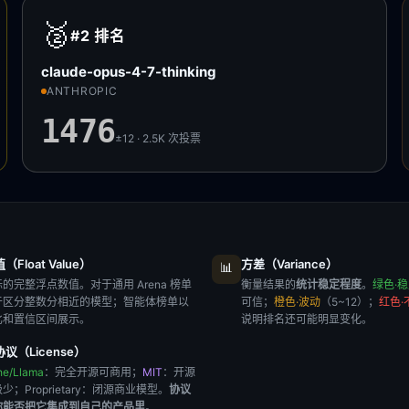
🥈
#2
排名
claude-opus-4-7-thinking
ANTHROPIC
1476
±12 · 2.5K
次投票
Float Value）
方差（Variance）
📊
的完整浮点数值。对于通用 Arena 榜单
衡量结果的
统计稳定程度
。
绿色·
于区分整数分相近的模型；智能体榜单以
可信；
橙色·波动
（5~12）；
红色·
比和置信区间展示。
说明排名还可能明显变化。
议（License）
he/Llama
：完全开源可商用；
MIT
：开源
极少；
Proprietary
：闭源商业模型。
协议
你能否把它集成到自己的产品里
。