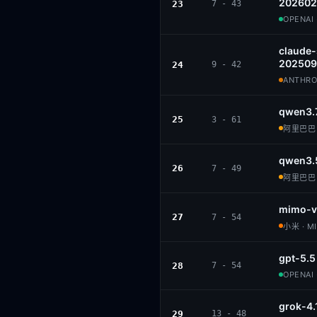
202602
23
7 - 43
OPENAI 
claude
202509
24
9 - 42
ANTHROP
qwen3.
25
3 - 61
阿里巴巴 ·
qwen3.
26
7 - 49
阿里巴巴 ·
mimo-v
27
7 - 54
小米 · M
gpt-5.5
28
7 - 54
OPENAI 
grok-4.
29
13 - 48