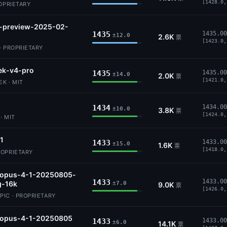
[1428.0,
ROPRIETARY
5-preview-2025-02-
1435
1435.00
±12.0
2.6K
票
[1423.0,
· PROPRIETARY
ek-v4-pro
1435
1435.00
±14.0
2.0K
票
[1421.0,
K · MIT
1434
1434.00
±10.0
3.8K
票
[1424.0,
· MIT
.1
1433
1433.00
±15.0
1.6K
票
[1418.0,
ROPRIETARY
-opus-4-1-20250805-
1433
1433.00
g-16k
±7.0
9.0K
票
[1426.0,
IC · PROPRIETARY
-opus-4-1-20250805
1433
1433.00
±6.0
14.1K
票