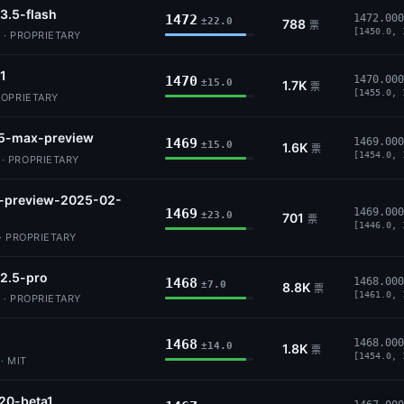
3.5-flash
1472
1472.000
±22.0
788
票
[1450.0, 
 · PROPRIETARY
.1
1470
1470.000
±15.0
1.7K
票
[1455.0, 
ROPRIETARY
5-max-preview
1469
1469.000
±15.0
1.6K
票
[1454.0, 
 PROPRIETARY
5-preview-2025-02-
1469
1469.000
±23.0
701
票
[1446.0, 
· PROPRIETARY
2.5-pro
1468
1468.000
±7.0
8.8K
票
[1461.0, 
 · PROPRIETARY
1468
1468.000
±14.0
1.8K
票
[1454.0, 
· MIT
20-beta1