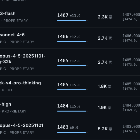
3-flash
1487
1487.000
±13.0
2.3K
票
[1474.0, 
 · PROPRIETARY
-sonnet-4-6
1486
1486.000
±12.0
2.7K
票
[1474.0, 
IC · PROPRIETARY
-opus-4-5-20251101-
1485
1485.000
g-32k
±12.0
2.7K
票
[1473.0, 
IC · PROPRIETARY
k-v4-pro-thinking
1485
1485.000
±15.0
1.8K
票
[1470.0, 
K · MIT
-high
1484
1484.000
±15.0
1.9K
票
[1469.0, 
· PROPRIETARY
-opus-4-5-20251101
1483
1483.000
±9.0
5.2K
票
[1474.0, 
IC · PROPRIETARY