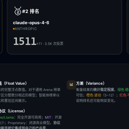
🥈
#2
排名
claude-opus-4-6
ANTHROPIC
1511
±11 · 3.5K
次投票
Float Value）
方差（Variance）
📊
的完整浮点数值。对于通用 Arena 榜单
衡量结果的
统计稳定程度
。
绿色·
于区分整数分相近的模型；智能体榜单以
可信；
橙色·波动
（5~12）；
红色·
比和置信区间展示。
说明排名还可能明显变化。
议（License）
he/Llama
：完全开源可商用；
MIT
：开源
极少；
Proprietary
：闭源商业模型。
协议
你能否把它集成到自己的产品里
。