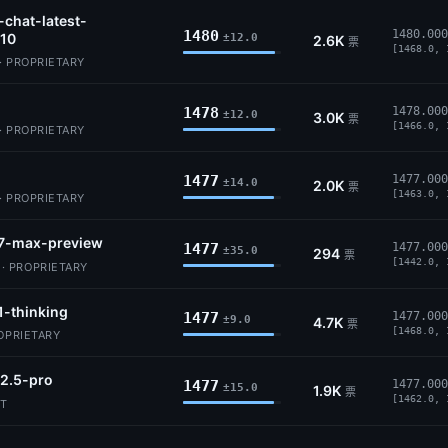
-chat-latest-
1480
1480.000
10
±12.0
2.6K
票
[1468.0, 
· PROPRIETARY
1478
1478.000
±12.0
3.0K
票
[1466.0, 
· PROPRIETARY
1477
1477.000
±14.0
2.0K
票
[1463.0, 
· PROPRIETARY
7-max-preview
1477
1477.000
±35.0
294
票
[1442.0, 
 PROPRIETARY
1-thinking
1477
1477.000
±9.0
4.7K
票
[1468.0, 
ROPRIETARY
2.5-pro
1477
1477.000
±15.0
1.9K
票
[1462.0, 
IT