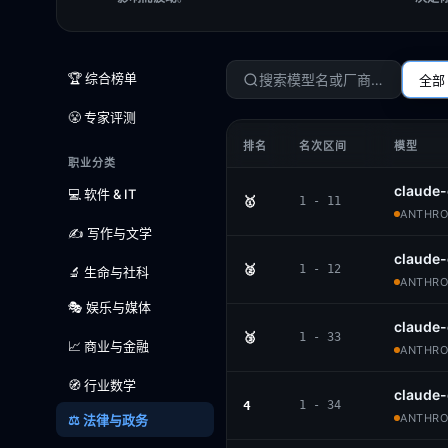
🏆 综合榜单
全部
😤 专家评测
排名
名次区间
模型
职业分类
claude-
💻 软件 & IT
🥇
1 - 11
ANTHROP
✍️ 写作与文学
claude
🥈
1 - 12
🔬 生命与社科
ANTHROP
🎭 娱乐与媒体
claude-
🥉
1 - 33
📈 商业与金融
ANTHROP
🧭 行业数学
claude
4
1 - 34
ANTHROP
⚖️ 法律与政务