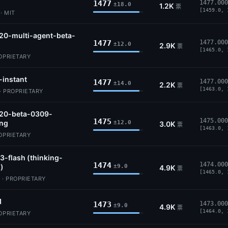
1477
1477.000
±18.0
1.2K
票
[1459.0, 
· MIT
20-multi-agent-beta-
1477
1477.000
±12.0
2.9K
票
[1465.0, 
ROPRIETARY
-instant
1477
1477.000
±14.0
2.2K
票
[1463.0, 
· PROPRIETARY
.20-beta-0309-
1475
1475.000
ing
±12.0
3.0K
票
[1463.0, 
ROPRIETARY
3-flash (thinking-
1474
1474.000
)
±9.0
4.9K
票
[1465.0, 
 · PROPRIETARY
1
1473
1473.000
±9.0
4.9K
票
[1464.0, 
ROPRIETARY