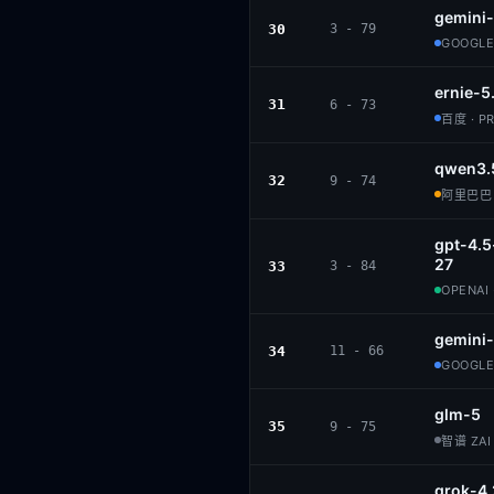
gemini-
30
3 - 79
GOOGLE
ernie-5
31
6 - 73
百度 · P
qwen3.
32
9 - 74
阿里巴巴 ·
gpt-4.
27
33
3 - 84
OPENAI 
gemini-
34
11 - 66
GOOGLE
glm-5
35
9 - 75
智谱 ZAI 
grok-4.