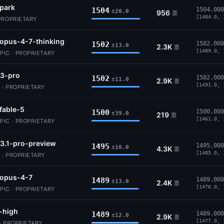
park
1504
1504.000
±20.0
956
票
[1484.0, 
PROPRIETARY
opus-4-7-thinking
1502
1502.000
±13.0
2.3K
票
[1489.0, 
IC · PROPRIETARY
-3-pro
1502
1502.000
±11.0
2.9K
票
[1491.0, 
 · PROPRIETARY
fable-5
1500
1500.000
±39.0
219
票
[1461.0, 
IC · PROPRIETARY
3.1-pro-preview
1495
1495.000
±10.0
4.3K
票
[1485.0, 
 · PROPRIETARY
-opus-4-7
1489
1489.000
±13.0
2.4K
票
[1476.0, 
IC · PROPRIETARY
-high
1489
1489.000
±12.0
2.9K
票
[1477.0, 
· PROPRIETARY