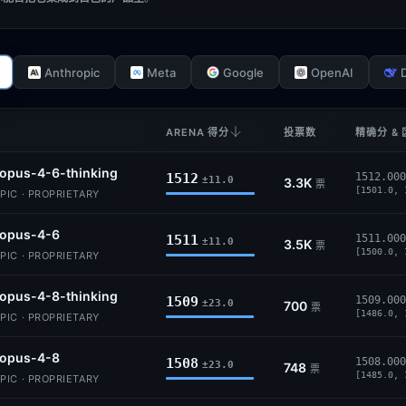
Anthropic
Meta
Google
OpenAI
ARENA 得分
投票数
精确分 &
opus-4-6-thinking
1512
1512.000
±11.0
3.3K
票
[1501.0, 
IC · PROPRIETARY
-opus-4-6
1511
1511.000
±11.0
3.5K
票
[1500.0, 
IC · PROPRIETARY
opus-4-8-thinking
1509
1509.000
±23.0
700
票
[1486.0, 
IC · PROPRIETARY
-opus-4-8
1508
1508.000
±23.0
748
票
[1485.0, 
IC · PROPRIETARY