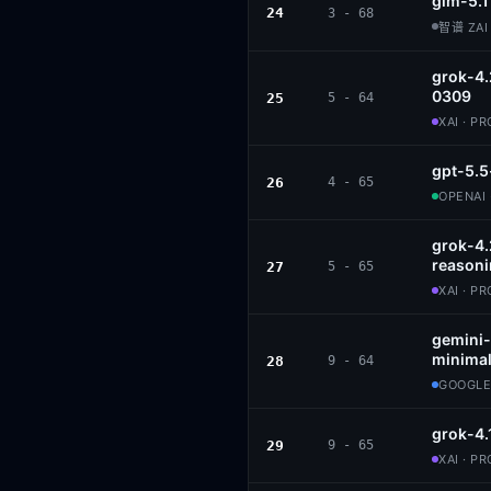
glm-5.1
24
3 - 68
智谱 ZAI 
grok-4.
0309
25
5 - 64
XAI · P
gpt-5.5
26
4 - 65
OPENAI 
grok-4
reason
27
5 - 65
XAI · P
gemini-
minimal
28
9 - 64
GOOGLE
grok-4.
29
9 - 65
XAI · P