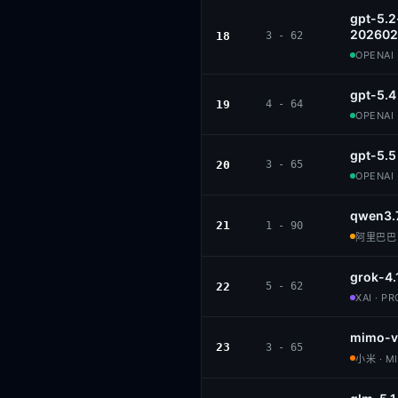
gpt-5.2
202602
18
3 - 62
OPENAI 
gpt-5.4
19
4 - 64
OPENAI 
gpt-5.5
20
3 - 65
OPENAI 
qwen3.
21
1 - 90
阿里巴巴 ·
grok-4.
22
5 - 62
XAI · P
mimo-v
23
3 - 65
小米 · M