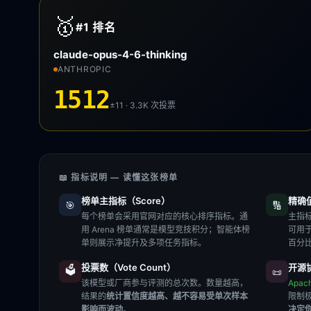
🥇
#1
排名
claude-opus-4-6-thinking
ANTHROPIC
1512
±11 · 3.3K
次投票
📖 指标说明 — 读懂这张榜单
榜单主指标（Score）
精确值（
🎯
🔢
每个榜单会采用官网对应的核心排序指标。通
主指标
用 Arena 榜单通常是模型竞技积分；智能体榜
可用
单则展示净提升及多项任务指标。
百分
投票数（Vote Count）
开源协
🗳️
📜
该模型或厂商参与评测的总次数。数量越高，
Apac
结果的
统计置信度越高、越不容易受单次样本
限制
影响而波动
。
决定