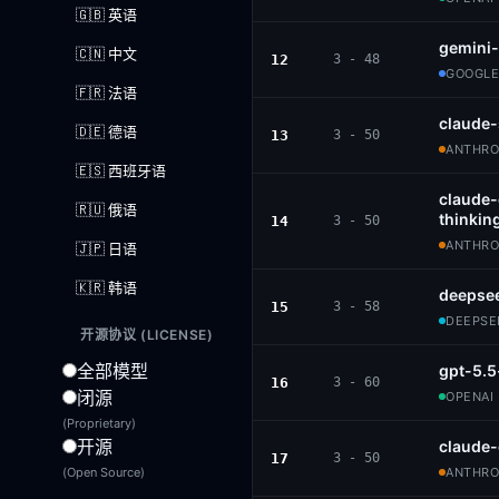
🇬🇧 英语
gemini-
🇨🇳 中文
12
3 - 48
GOOGLE
🇫🇷 法语
claude
🇩🇪 德语
13
3 - 50
ANTHROP
🇪🇸 西班牙语
claude
🇷🇺 俄语
thinkin
14
3 - 50
ANTHROP
🇯🇵 日语
🇰🇷 韩语
deepsee
15
3 - 58
DEEPSEE
开源协议 (LICENSE)
全部模型
gpt-5.5
16
3 - 60
闭源
OPENAI 
(Proprietary)
开源
claude
17
3 - 50
(Open Source)
ANTHROP