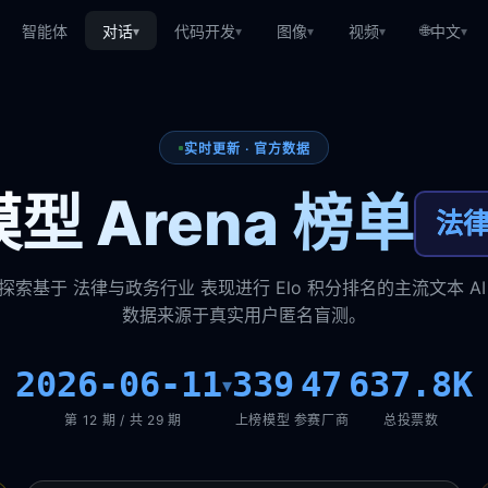
🌐
智能体
对话
代码开发
图像
视频
中文
▾
▾
▾
▾
▾
实时更新 · 官方数据
型 Arena 榜单
法
探索基于 法律与政务行业 表现进行 Elo 积分排名的主流文本 AI
数据来源于真实用户匿名盲测。
2026-06-11
339
47
637.8K
▾
第 12 期 / 共 29 期
上榜模型
参赛厂商
总投票数