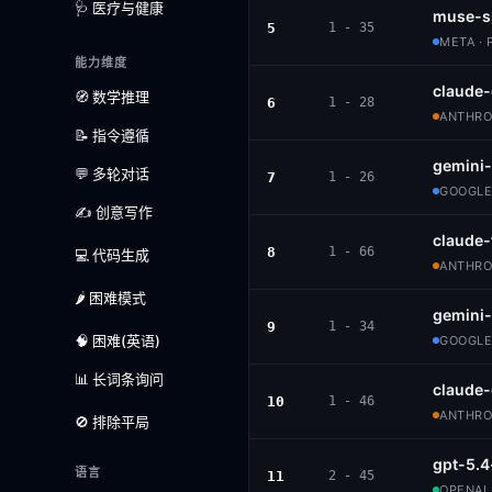
🩺 医疗与健康
muse-s
5
1 - 35
META · 
能力维度
claude-
🧭 数学推理
6
1 - 28
ANTHROP
📝 指令遵循
gemini
💬 多轮对话
7
1 - 26
GOOGLE
✍️ 创意写作
claude-
8
1 - 66
💻 代码生成
ANTHROP
🌶️ 困难模式
gemini-
9
1 - 34
🧠 困难(英语)
GOOGLE
📊 长词条询问
claude
10
1 - 46
ANTHROP
🚫 排除平局
gpt-5.4
语言
11
2 - 45
OPENAI 