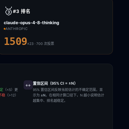
🥉
#3
排名
claude-opus-4-8-thinking
ANTHROPIC
1509
±23 · 700
次投票
置信区间（95% CI = ±N）
↔️
稳定
（<5）更
95% 置信区间反映当前估计的不确定范围，显
不稳
（>12）
示为
±N
。在相同计算口径下，N 越小说明估计
越集中、排名越稳定。