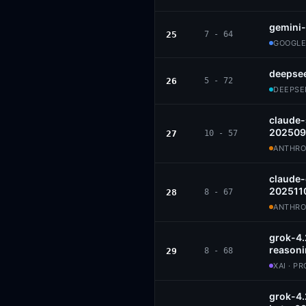
gemini-
25
7 - 64
GOOGLE
deepsee
26
5 - 72
DEEPSEE
claude
202509
27
10 - 57
ANTHROP
claude
202511
28
8 - 67
ANTHROP
grok-4
reason
29
8 - 68
XAI · P
grok-4.