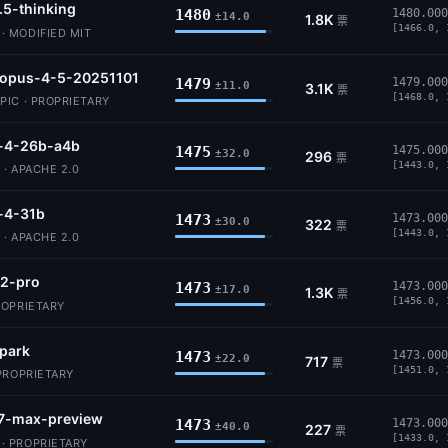
.5-thinking
1480
1480.000
±14.0
1.8K
票
[1466.0, 
 MODIFIED MIT
-opus-4-5-20251101
1479
1479.000
±11.0
3.1K
票
[1468.0, 
IC · PROPRIETARY
4-26b-a4b
1475
1475.000
±32.0
296
票
[1443.0, 
· APACHE 2.0
4-31b
1473
1473.000
±30.0
322
票
[1443.0, 
· APACHE 2.0
2-pro
1473
1473.000
±17.0
1.3K
票
[1456.0, 
ROPRIETARY
park
1473
1473.000
±22.0
717
票
[1451.0, 
PROPRIETARY
7-max-preview
1473
1473.000
±40.0
227
票
[1433.0, 
 PROPRIETARY