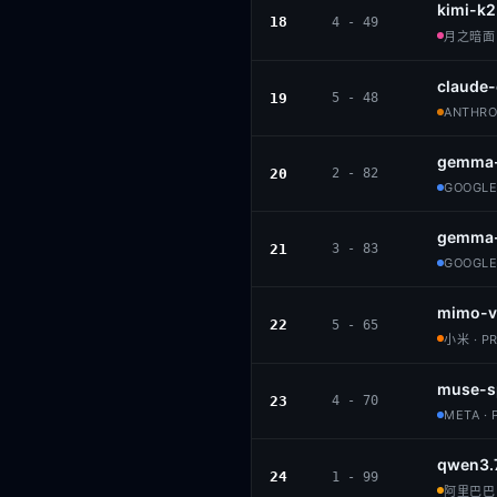
kimi-k2
18
4 - 49
月之暗面 ·
claude
19
5 - 48
ANTHROP
gemma-
20
2 - 82
GOOGLE 
gemma-
21
3 - 83
GOOGLE 
mimo-v
22
5 - 65
小米 · P
muse-s
23
4 - 70
META · 
qwen3.
24
1 - 99
阿里巴巴 ·