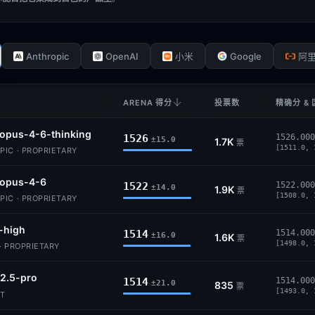
Anthropic
OpenAI
Google
小米
阿
ARENA 得分
投票数
精确分 &
opus-4-6-thinking
1526
1526.000
±15.0
1.7K
票
[1511.0, 
IC · PROPRIETARY
-opus-4-6
1522
1522.000
±14.0
1.9K
票
[1508.0, 
IC · PROPRIETARY
-high
1514
1514.000
±16.0
1.6K
票
[1498.0, 
· PROPRIETARY
2.5-pro
1514
1514.000
±21.0
835
票
[1493.0, 
IT