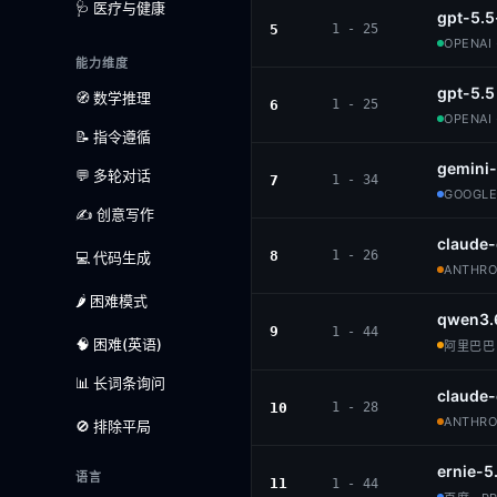
🩺 医疗与健康
gpt-5.5
5
1 - 25
OPENAI 
能力维度
gpt-5.5
🧭 数学推理
6
1 - 25
OPENAI 
📝 指令遵循
gemini-
💬 多轮对话
7
1 - 34
GOOGLE
✍️ 创意写作
claude-
8
1 - 26
💻 代码生成
ANTHROP
🌶️ 困难模式
qwen3.
9
1 - 44
🧠 困难(英语)
阿里巴巴 ·
📊 长词条询问
claude
10
1 - 28
ANTHROP
🚫 排除平局
ernie-5
语言
11
1 - 44