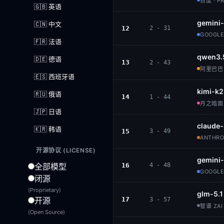
百度 · P
🇬🇧 英语
gemini-
🇨🇳 中文
12
2 - 31
GOOGLE
🇫🇷 法语
qwen3.
🇩🇪 德语
13
2 - 43
阿里巴巴 ·
🇪🇸 西班牙语
kimi-k2
🇷🇺 俄语
14
1 - 44
月之暗面 ·
🇯🇵 日语
claude
🇰🇷 韩语
15
3 - 49
ANTHROP
开源协议 (LICENSE)
gemini
全部模型
16
4 - 48
GOOGLE
闭源
(Proprietary)
glm-5.1
开源
17
3 - 57
智谱 ZAI 
(Open Source)