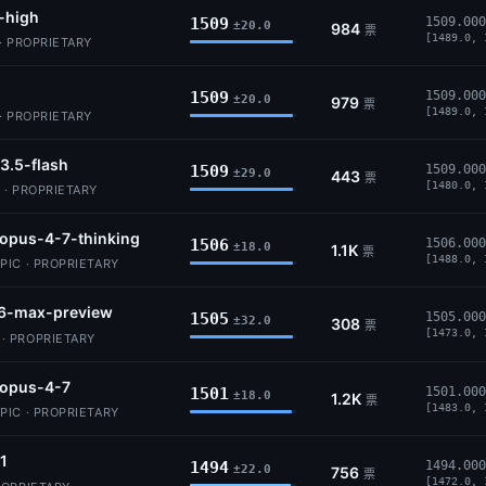
-high
1509
1509.000
±20.0
984
票
[1489.0, 
· PROPRIETARY
1509
1509.000
±20.0
979
票
[1489.0, 
· PROPRIETARY
3.5-flash
1509
1509.000
±29.0
443
票
[1480.0, 
 · PROPRIETARY
opus-4-7-thinking
1506
1506.000
±18.0
1.1K
票
[1488.0, 
IC · PROPRIETARY
6-max-preview
1505
1505.000
±32.0
308
票
[1473.0, 
 PROPRIETARY
-opus-4-7
1501
1501.000
±18.0
1.2K
票
[1483.0, 
IC · PROPRIETARY
.1
1494
1494.000
±22.0
756
票
[1472.0, 