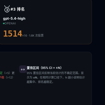
🥉
#3
排名
gpt-5.4-high
OPENAI
1514
±16 · 1.6K
次投票
置信区间（95% CI = ±N）
↔️
稳定
（<5）更
95% 置信区间反映当前估计的不确定范围，显
不稳
（>12）
示为
±N
。在相同计算口径下，N 越小说明估计
越集中、排名越稳定。