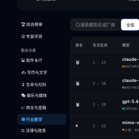
🏆 综合榜单
全部
😤 专家评测
排名
名次区间
模型
职业分类
claude-
💻 软件 & IT
🥇
1 - 13
ANTHROP
✍️ 写作与文学
claude
🥈
1 - 16
🔬 生命与社科
ANTHROP
🎭 娱乐与媒体
gpt-5.4
🥉
1 - 19
📈 商业与金融
OPENAI 
🧭 行业数学
mimo-v
4
1 - 22
⚖️ 法律与政务
小米 · M