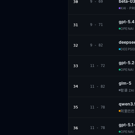
beta-0
30
9 - 69
XAI · P
gpt-5.4
31
9 - 71
OPENAI 
deepse
32
9 - 82
DEEPSEE
gpt-5.2
33
11 - 72
OPENAI 
glm-5
34
11 - 82
智谱 ZAI 
qwen3.
35
11 - 78
阿里巴巴 ·
gpt-5.1
36
11 - 78
OPENAI 