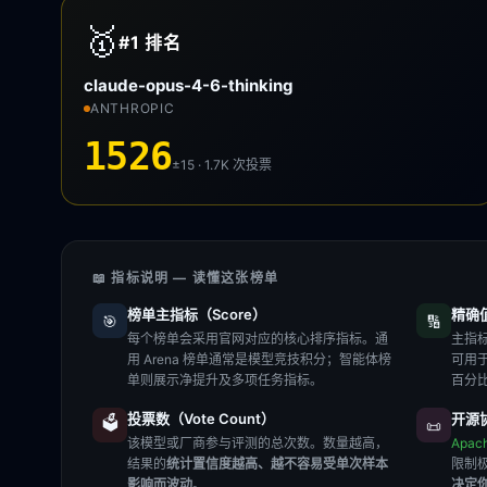
🥇
#1
排名
claude-opus-4-6-thinking
ANTHROPIC
1526
±15 · 1.7K
次投票
📖 指标说明 — 读懂这张榜单
榜单主指标（Score）
精确值（
🎯
🔢
每个榜单会采用官网对应的核心排序指标。通
主指标
用 Arena 榜单通常是模型竞技积分；智能体榜
可用
单则展示净提升及多项任务指标。
百分
投票数（Vote Count）
开源协
🗳️
📜
该模型或厂商参与评测的总次数。数量越高，
Apac
结果的
统计置信度越高、越不容易受单次样本
限制
影响而波动
。
决定