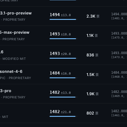
ROPRIETARY
3.1-pro-preview
1494
1494.000
±13.0
2.3K
票
[1481.0, 
 · PROPRIETARY
5-max-preview
1493
1493.000
±18.0
1.1K
票
[1475.0, 
 PROPRIETARY
.6
1493
1493.000
±20.0
836
票
[1473.0, 
 MODIFIED MIT
-sonnet-4-6
1484
1484.000
±16.0
1.5K
票
[1468.0, 
IC · PROPRIETARY
-3-pro
1482
1482.000
±13.0
1.9K
票
[1469.0, 
 · PROPRIETARY
1482
1482.000
±21.0
802
票
[1461.0, 
· MIT