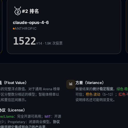
🥈
#2
排名
claude-opus-4-6
ANTHROPIC
1522
±14 · 1.9K
次投票
Float Value）
方差（Variance）
📊
的完整浮点数值。对于通用 Arena 榜单
衡量结果的
统计稳定程度
。
绿色·
于区分整数分相近的模型；智能体榜单以
可信；
橙色·波动
（5~12）；
红色·
比和置信区间展示。
说明排名还可能明显变化。
议（License）
he/Llama
：完全开源可商用；
MIT
：开源
极少；
Proprietary
：闭源商业模型。
协议
你能否把它集成到自己的产品里
。