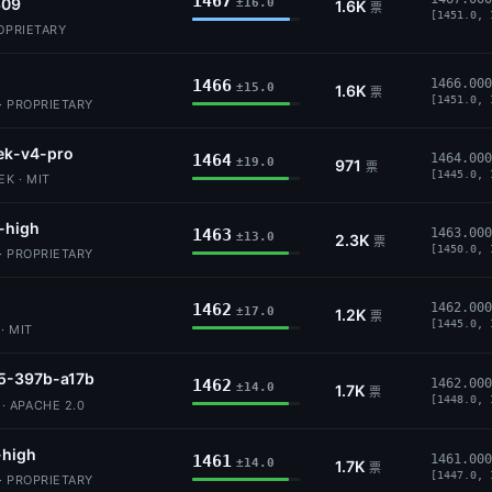
1467
309
±16.0
1.6K
票
[1451.0, 
ROPRIETARY
1466
1466.000
±15.0
1.6K
票
[1451.0, 
· PROPRIETARY
ek-v4-pro
1464
1464.000
±19.0
971
票
[1445.0, 
K · MIT
-high
1463
1463.000
±13.0
2.3K
票
[1450.0, 
· PROPRIETARY
1462
1462.000
±17.0
1.2K
票
[1445.0, 
· MIT
5-397b-a17b
1462
1462.000
±14.0
1.7K
票
[1448.0, 
 APACHE 2.0
-high
1461
1461.000
±14.0
1.7K
票
[1447.0, 
· PROPRIETARY