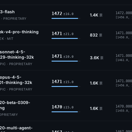
3-flash
1472
1472.000
±16.0
1.4K
票
[1456.0, 
 · PROPRIETARY
k-v4-pro-thinking
1471
1471.000
±21.0
832
票
[1450.0, 
K · MIT
-sonnet-4-5-
1471
1471.000
29-thinking-32k
±10.0
3.6K
票
[1461.0, 
IC · PROPRIETARY
-opus-4-5-
1471
1471.000
01-thinking-32k
±15.0
1.6K
票
[1456.0, 
IC · PROPRIETARY
.20-beta-0309-
1470
1470.000
ing
±15.0
1.6K
票
[1455.0, 
ROPRIETARY
20-multi-agent-
1467.000