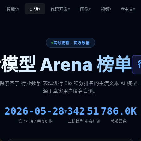
🌐
智能体
对话
代码开发
图像
视频
中文
▾
▾
▾
▾
▾
实时更新 · 官方数据
模型 Arena 榜单
探索基于 行业数学 表现进行 Elo 积分排名的主流文本 AI 模型
源于真实用户匿名盲测。
2026-05-28
342
51
786.0K
▾
第 17 期 / 共 30 期
上榜模型
参赛厂商
总投票数