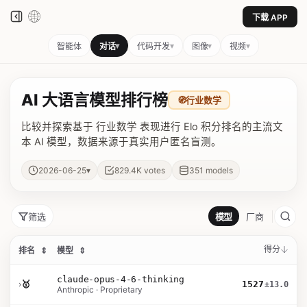
下载 APP
▾
▾
▾
▾
智能体
对话
代码开发
图像
视频
AI 大语言模型排行榜
🧭
行业数学
比较并探索基于 行业数学 表现进行 Elo 积分排名的主流文
本 AI 模型，数据来源于真实用户匿名盲测。
▾
2026-06-25
829.4K
votes
351
models
筛选
模型
厂商
得分
排名
⇕
模型
⇕
claude-opus-4-6-thinking
›
🥇
1527
±13.0
Anthropic · Proprietary