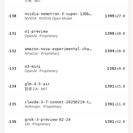
小米 · MIT
nvidia-nemotron-3-super-120b-a12b
›
130
1399
±27.0
NVIDIA · NVIDIA Open Model
o1-preview
›
131
1398
±10.0
OpenAI · Proprietary
amazon-nova-experimental-chat-11-10
›
132
1394
±18.0
Amazon · Proprietary
o3-mini
›
133
1392
±9.0
OpenAI · Proprietary
glm-4.5-air
›
134
1391
±15.0
智谱 ZAI · MIT
claude-3-7-sonnet-20250219-thinking-32k
›
135
1391
±11.0
Anthropic · Proprietary
grok-3-preview-02-24
›
136
1391
±12.0
xAI · Proprietary