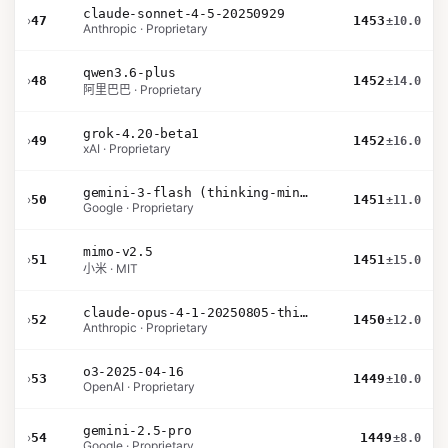
claude-sonnet-4-5-20250929
›
47
1453
±10.0
Anthropic · Proprietary
qwen3.6-plus
›
48
1452
±14.0
阿里巴巴 · Proprietary
grok-4.20-beta1
›
49
1452
±16.0
xAI · Proprietary
gemini-3-flash (thinking-minimal)
›
50
1451
±11.0
Google · Proprietary
mimo-v2.5
›
51
1451
±15.0
小米 · MIT
claude-opus-4-1-20250805-thinking-16k
›
52
1450
±12.0
Anthropic · Proprietary
o3-2025-04-16
›
53
1449
±10.0
OpenAI · Proprietary
gemini-2.5-pro
›
54
1449
±8.0
Google · Proprietary