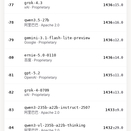
grok-4.3
›
77
1436
±15.0
xAI · Proprietary
qwen3.5-27b
›
78
1436
±16.0
阿里巴巴 · Apache 2.0
gemini-3.1-flash-lite-preview
›
79
1436
±12.0
Google · Proprietary
ernie-5.0-0110
›
80
1436
±14.0
百度 · Proprietary
gpt-5.2
›
81
1435
±11.0
OpenAI · Proprietary
grok-4-0709
›
82
1434
±13.0
xAI · Proprietary
qwen3-235b-a22b-instruct-2507
›
83
1433
±9.0
阿里巴巴 · Apache 2.0
qwen3-vl-235b-a22b-thinking
›
84
1432
±29.0
阿里巴巴 · Apache 2.0