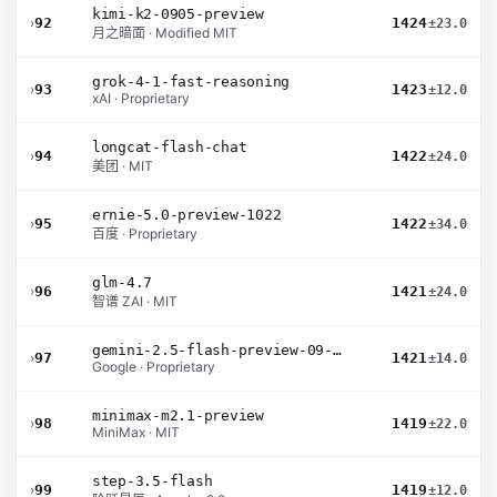
kimi-k2-0905-preview
›
92
1424
±23.0
月之暗面 · Modified MIT
grok-4-1-fast-reasoning
›
93
1423
±12.0
xAI · Proprietary
longcat-flash-chat
›
94
1422
±24.0
美团 · MIT
ernie-5.0-preview-1022
›
95
1422
±34.0
百度 · Proprietary
glm-4.7
›
96
1421
±24.0
智谱 ZAI · MIT
gemini-2.5-flash-preview-09-2025
›
97
1421
±14.0
Google · Proprietary
minimax-m2.1-preview
›
98
1419
±22.0
MiniMax · MIT
step-3.5-flash
›
99
1419
±12.0