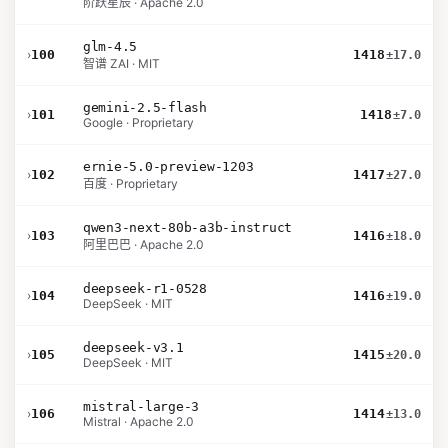
阶跃星辰 · Apache 2.0
glm-4.5
›
100
1418
±17.0
智谱 ZAI · MIT
gemini-2.5-flash
›
101
1418
±7.0
Google · Proprietary
ernie-5.0-preview-1203
›
102
1417
±27.0
百度 · Proprietary
qwen3-next-80b-a3b-instruct
›
103
1416
±18.0
阿里巴巴 · Apache 2.0
deepseek-r1-0528
›
104
1416
±19.0
DeepSeek · MIT
deepseek-v3.1
›
105
1415
±20.0
DeepSeek · MIT
mistral-large-3
›
106
1414
±13.0
Mistral · Apache 2.0