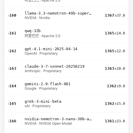
阿里巴巴 · Apache 2.0
llama-3.3-nemotron-49b-super-v1
›
160
1367
±37.0
NVIDIA · Nvidia
qwq-32b
›
161
1365
±14.0
阿里巴巴 · Apache 2.0
gpt-4.1-mini-2025-04-14
›
162
1365
±12.0
OpenAI · Proprietary
claude-3-7-sonnet-20250219
›
163
1363
±10.0
Anthropic · Proprietary
gemini-2.0-flash-001
›
164
1362
±9.0
Google · Proprietary
grok-3-mini-beta
›
165
1362
±15.0
xAI · Proprietary
nvidia-nemotron-3-nano-30b-a3b-bf16
›
166
1361
±23.0
NVIDIA · NVIDIA Open Model