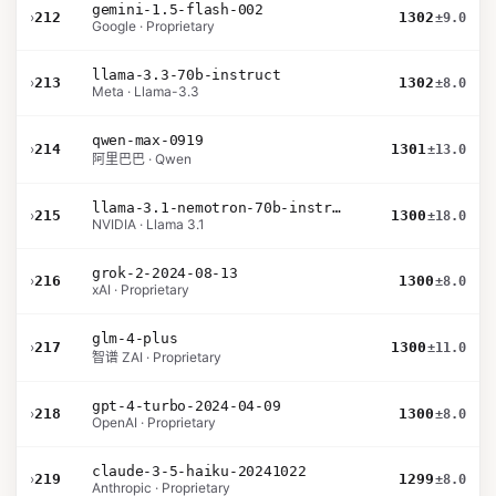
gemini-1.5-flash-002
›
212
1302
±9.0
Google · Proprietary
llama-3.3-70b-instruct
›
213
1302
±8.0
Meta · Llama-3.3
qwen-max-0919
›
214
1301
±13.0
阿里巴巴 · Qwen
llama-3.1-nemotron-70b-instruct
›
215
1300
±18.0
NVIDIA · Llama 3.1
grok-2-2024-08-13
›
216
1300
±8.0
xAI · Proprietary
glm-4-plus
›
217
1300
±11.0
智谱 ZAI · Proprietary
gpt-4-turbo-2024-04-09
›
218
1300
±8.0
OpenAI · Proprietary
claude-3-5-haiku-20241022
›
219
1299
±8.0
Anthropic · Proprietary