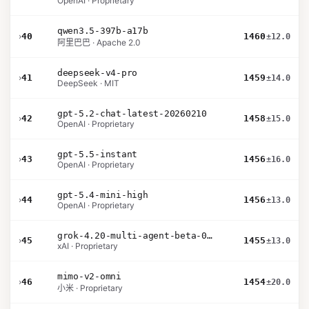
OpenAI · Proprietary
qwen3.5-397b-a17b
›
40
1460
±12.0
阿里巴巴 · Apache 2.0
deepseek-v4-pro
›
41
1459
±14.0
DeepSeek · MIT
gpt-5.2-chat-latest-20260210
›
42
1458
±15.0
OpenAI · Proprietary
gpt-5.5-instant
›
43
1456
±16.0
OpenAI · Proprietary
gpt-5.4-mini-high
›
44
1456
±13.0
OpenAI · Proprietary
grok-4.20-multi-agent-beta-0309
›
45
1455
±13.0
xAI · Proprietary
mimo-v2-omni
›
46
1454
±20.0
小米 · Proprietary