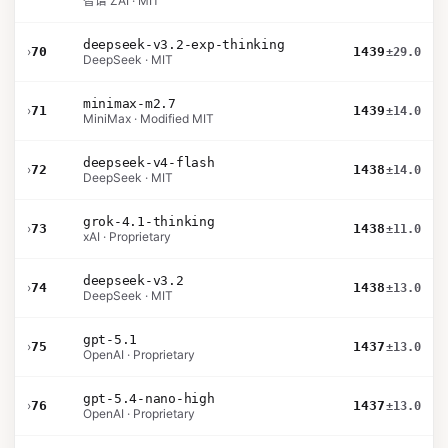
智谱 ZAI · MIT
deepseek-v3.2-exp-thinking
›
70
1439
±29.0
DeepSeek · MIT
minimax-m2.7
›
71
1439
±14.0
MiniMax · Modified MIT
deepseek-v4-flash
›
72
1438
±14.0
DeepSeek · MIT
grok-4.1-thinking
›
73
1438
±11.0
xAI · Proprietary
deepseek-v3.2
›
74
1438
±13.0
DeepSeek · MIT
gpt-5.1
›
75
1437
±13.0
OpenAI · Proprietary
gpt-5.4-nano-high
›
76
1437
±13.0
OpenAI · Proprietary