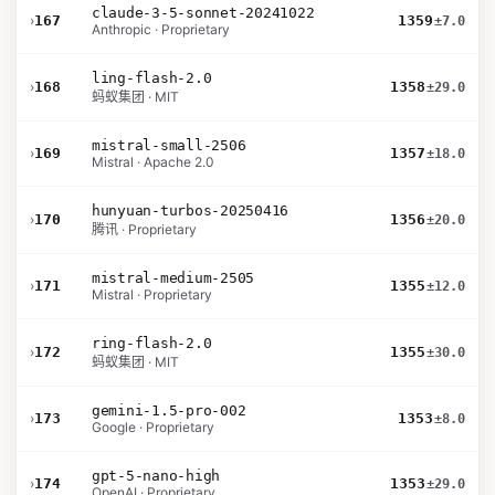
claude-3-5-sonnet-20241022
›
167
1359
±7.0
Anthropic · Proprietary
ling-flash-2.0
›
168
1358
±29.0
蚂蚁集团 · MIT
mistral-small-2506
›
169
1357
±18.0
Mistral · Apache 2.0
hunyuan-turbos-20250416
›
170
1356
±20.0
腾讯 · Proprietary
mistral-medium-2505
›
171
1355
±12.0
Mistral · Proprietary
ring-flash-2.0
›
172
1355
±30.0
蚂蚁集团 · MIT
gemini-1.5-pro-002
›
173
1353
±8.0
Google · Proprietary
gpt-5-nano-high
›
174
1353
±29.0
OpenAI · Proprietary