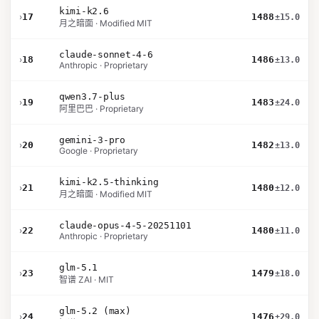
kimi-k2.6
›
17
1488
±15.0
月之暗面 · Modified MIT
claude-sonnet-4-6
›
18
1486
±13.0
Anthropic · Proprietary
qwen3.7-plus
›
19
1483
±24.0
阿里巴巴 · Proprietary
gemini-3-pro
›
20
1482
±13.0
Google · Proprietary
kimi-k2.5-thinking
›
21
1480
±12.0
月之暗面 · Modified MIT
claude-opus-4-5-20251101
›
22
1480
±11.0
Anthropic · Proprietary
glm-5.1
›
23
1479
±18.0
智谱 ZAI · MIT
glm-5.2 (max)
›
24
1476
±29.0