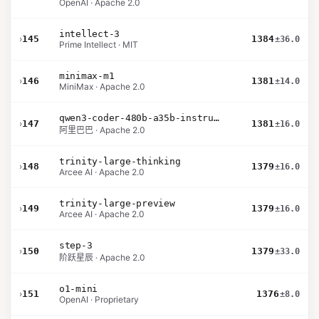
OpenAI · Apache 2.0
intellect-3
›
145
1384
±36.0
Prime Intellect · MIT
minimax-m1
›
146
1381
±14.0
MiniMax · Apache 2.0
qwen3-coder-480b-a35b-instruct
›
147
1381
±16.0
阿里巴巴 · Apache 2.0
trinity-large-thinking
›
148
1379
±16.0
Arcee AI · Apache 2.0
trinity-large-preview
›
149
1379
±16.0
Arcee AI · Apache 2.0
step-3
›
150
1379
±33.0
阶跃星辰 · Apache 2.0
o1-mini
›
151
1376
±8.0
OpenAI · Proprietary