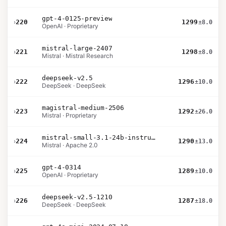
gpt-4-0125-preview
›
220
1299
±8.0
OpenAI · Proprietary
mistral-large-2407
›
221
1298
±8.0
Mistral · Mistral Research
deepseek-v2.5
›
222
1296
±10.0
DeepSeek · DeepSeek
magistral-medium-2506
›
223
1292
±26.0
Mistral · Proprietary
mistral-small-3.1-24b-instruct-2503
›
224
1290
±13.0
Mistral · Apache 2.0
gpt-4-0314
›
225
1289
±10.0
OpenAI · Proprietary
deepseek-v2.5-1210
›
226
1287
±18.0
DeepSeek · DeepSeek