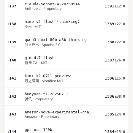
claude-sonnet-4-20250514
›
137
1391
±12.0
Anthropic · Proprietary
mimo-v2-flash (thinking)
›
138
1389
±27.0
小米 · MIT
qwen3-next-80b-a3b-thinking
›
139
1388
±22.0
阿里巴巴 · Apache 2.0
glm-4.7-flash
›
140
1387
±26.0
智谱 ZAI · MIT
kimi-k2-0711-preview
›
141
1386
±15.0
月之暗面 · Modified MIT
hunyuan-t1-20250711
›
142
1386
±38.0
腾讯 · Proprietary
amazon-nova-experimental-chat-10-20
›
143
1385
±24.0
Amazon · Proprietary
gpt-oss-120b
›
144
1384
±15.0