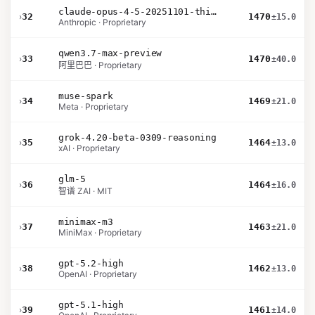
claude-opus-4-5-20251101-thinking-32k
›
32
1470
±15.0
Anthropic · Proprietary
qwen3.7-max-preview
›
33
1470
±40.0
阿里巴巴 · Proprietary
muse-spark
›
34
1469
±21.0
Meta · Proprietary
grok-4.20-beta-0309-reasoning
›
35
1464
±13.0
xAI · Proprietary
glm-5
›
36
1464
±16.0
智谱 ZAI · MIT
minimax-m3
›
37
1463
±21.0
MiniMax · Proprietary
gpt-5.2-high
›
38
1462
±13.0
OpenAI · Proprietary
gpt-5.1-high
›
39
1461
±14.0