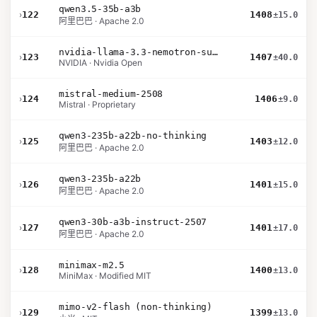
qwen3.5-35b-a3b
›
122
1408
±15.0
阿里巴巴 · Apache 2.0
nvidia-llama-3.3-nemotron-super-49b-v1.5
›
123
1407
±40.0
NVIDIA · Nvidia Open
mistral-medium-2508
›
124
1406
±9.0
Mistral · Proprietary
qwen3-235b-a22b-no-thinking
›
125
1403
±12.0
阿里巴巴 · Apache 2.0
qwen3-235b-a22b
›
126
1401
±15.0
阿里巴巴 · Apache 2.0
qwen3-30b-a3b-instruct-2507
›
127
1401
±17.0
阿里巴巴 · Apache 2.0
minimax-m2.5
›
128
1400
±13.0
MiniMax · Modified MIT
mimo-v2-flash (non-thinking)
›
129
1399
±13.0