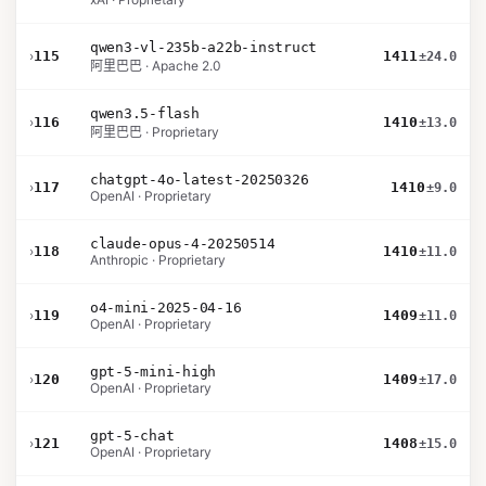
qwen3-vl-235b-a22b-instruct
›
115
1411
±24.0
阿里巴巴 · Apache 2.0
qwen3.5-flash
›
116
1410
±13.0
阿里巴巴 · Proprietary
chatgpt-4o-latest-20250326
›
117
1410
±9.0
OpenAI · Proprietary
claude-opus-4-20250514
›
118
1410
±11.0
Anthropic · Proprietary
o4-mini-2025-04-16
›
119
1409
±11.0
OpenAI · Proprietary
gpt-5-mini-high
›
120
1409
±17.0
OpenAI · Proprietary
gpt-5-chat
›
121
1408
±15.0
OpenAI · Proprietary