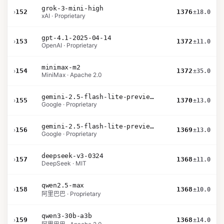
grok-3-mini-high
›
152
1376
±18.0
xAI · Proprietary
gpt-4.1-2025-04-14
›
153
1372
±11.0
OpenAI · Proprietary
minimax-m2
›
154
1372
±35.0
MiniMax · Apache 2.0
gemini-2.5-flash-lite-preview-09-2025-no-thinking
›
155
1370
±13.0
Google · Proprietary
gemini-2.5-flash-lite-preview-06-17-thinking
›
156
1369
±13.0
Google · Proprietary
deepseek-v3-0324
›
157
1368
±11.0
DeepSeek · MIT
qwen2.5-max
›
158
1368
±10.0
阿里巴巴 · Proprietary
qwen3-30b-a3b
›
159
1368
±14.0