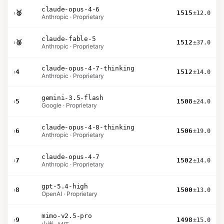
claude-opus-4-6
›
🥈
1515
±12.0
Anthropic · Proprietary
claude-fable-5
›
🥉
1512
±37.0
Anthropic · Proprietary
claude-opus-4-7-thinking
›
4
1512
±14.0
Anthropic · Proprietary
gemini-3.5-flash
›
5
1508
±24.0
Google · Proprietary
claude-opus-4-8-thinking
›
6
1506
±19.0
Anthropic · Proprietary
claude-opus-4-7
›
7
1502
±14.0
Anthropic · Proprietary
gpt-5.4-high
›
8
1500
±13.0
OpenAI · Proprietary
mimo-v2.5-pro
›
9
1498
±15.0