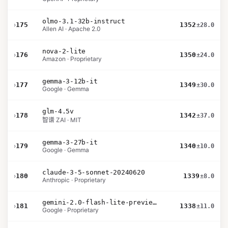
olmo-3.1-32b-instruct
›
175
1352
±28.0
Allen AI · Apache 2.0
nova-2-lite
›
176
1350
±24.0
Amazon · Proprietary
gemma-3-12b-it
›
177
1349
±30.0
Google · Gemma
glm-4.5v
›
178
1342
±37.0
智谱 ZAI · MIT
gemma-3-27b-it
›
179
1340
±10.0
Google · Gemma
claude-3-5-sonnet-20240620
›
180
1339
±8.0
Anthropic · Proprietary
gemini-2.0-flash-lite-preview-02-05
›
181
1338
±11.0
Google · Proprietary