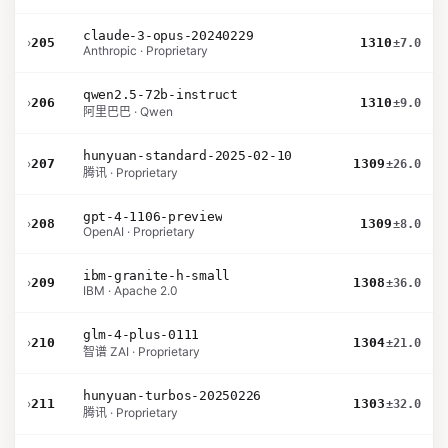
claude-3-opus-20240229
›
205
1310
±7.0
Anthropic · Proprietary
qwen2.5-72b-instruct
›
206
1310
±9.0
阿里巴巴 · Qwen
hunyuan-standard-2025-02-10
›
207
1309
±26.0
腾讯 · Proprietary
gpt-4-1106-preview
›
208
1309
±8.0
OpenAI · Proprietary
ibm-granite-h-small
›
209
1308
±36.0
IBM · Apache 2.0
glm-4-plus-0111
›
210
1304
±21.0
智谱 ZAI · Proprietary
hunyuan-turbos-20250226
›
211
1303
±32.0
腾讯 · Proprietary