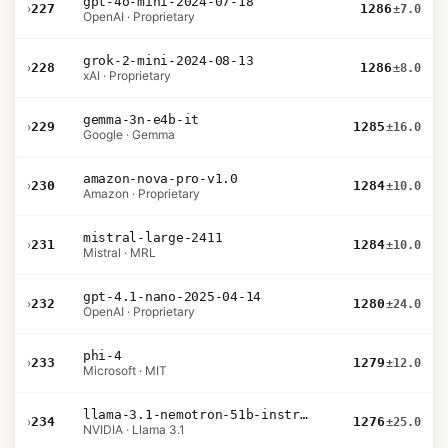
gpt-4o-mini-2024-07-18
›
227
1286
±7.0
OpenAI · Proprietary
grok-2-mini-2024-08-13
›
228
1286
±8.0
xAI · Proprietary
gemma-3n-e4b-it
›
229
1285
±16.0
Google · Gemma
amazon-nova-pro-v1.0
›
230
1284
±10.0
Amazon · Proprietary
mistral-large-2411
›
231
1284
±10.0
Mistral · MRL
gpt-4.1-nano-2025-04-14
›
232
1280
±24.0
OpenAI · Proprietary
phi-4
›
233
1279
±12.0
Microsoft · MIT
llama-3.1-nemotron-51b-instruct
›
234
1276
±25.0
NVIDIA · Llama 3.1