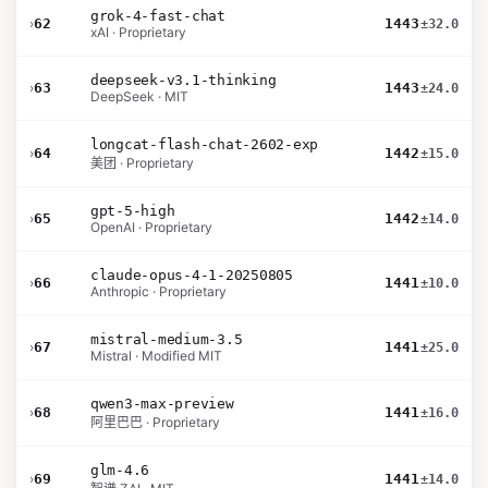
grok-4-fast-chat
›
62
1443
±32.0
xAI · Proprietary
deepseek-v3.1-thinking
›
63
1443
±24.0
DeepSeek · MIT
longcat-flash-chat-2602-exp
›
64
1442
±15.0
美团 · Proprietary
gpt-5-high
›
65
1442
±14.0
OpenAI · Proprietary
claude-opus-4-1-20250805
›
66
1441
±10.0
Anthropic · Proprietary
mistral-medium-3.5
›
67
1441
±25.0
Mistral · Modified MIT
qwen3-max-preview
›
68
1441
±16.0
阿里巴巴 · Proprietary
glm-4.6
›
69
1441
±14.0