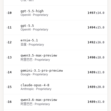
小米 · MIT
gpt-5.5-high
›
10
1497
±14.0
OpenAI · Proprietary
gpt-5.5
›
11
1494
±15.0
OpenAI · Proprietary
ernie-5.1
›
12
1492
±16.0
百度 · Proprietary
qwen3.5-max-preview
›
13
1490
±18.0
阿里巴巴 · Proprietary
gemini-3.1-pro-preview
›
14
1489
±11.0
Google · Proprietary
claude-opus-4-8
›
15
1489
±20.0
Anthropic · Proprietary
qwen3.6-max-preview
›
16
1489
±31.0
阿里巴巴 · Proprietary