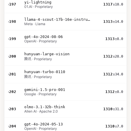
yi-lightning
›
197
1317
±10.0
01.AI · Proprietary
llama-4-scout-17b-16e-instruct
›
198
1313
±14.0
Meta · Llama
gpt-4o-2024-08-06
›
199
1313
±8.0
OpenAI · Proprietary
hunyuan-large-vision
›
200
1312
±28.0
腾讯 · Proprietary
hunyuan-turbo-0110
›
201
1312
±34.0
腾讯 · Proprietary
gemini-1.5-pro-001
›
202
1312
±8.0
Google · Proprietary
olmo-3.1-32b-think
›
203
1310
±31.0
Allen AI · Apache 2.0
gpt-4o-2024-05-13
›
204
1310
±7.0
OpenAI · Proprietary