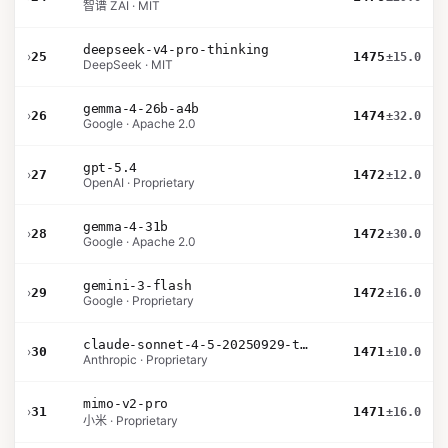
智谱 ZAI · MIT
deepseek-v4-pro-thinking
›
25
1475
±15.0
DeepSeek · MIT
gemma-4-26b-a4b
›
26
1474
±32.0
Google · Apache 2.0
gpt-5.4
›
27
1472
±12.0
OpenAI · Proprietary
gemma-4-31b
›
28
1472
±30.0
Google · Apache 2.0
gemini-3-flash
›
29
1472
±16.0
Google · Proprietary
claude-sonnet-4-5-20250929-thinking-32k
›
30
1471
±10.0
Anthropic · Proprietary
mimo-v2-pro
›
31
1471
±16.0
小米 · Proprietary