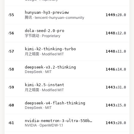
hunyuan-hy3-preview
›
55
1449
±28.0
腾讯 · tencent-hunyuan-community
dola-seed-2.0-pro
›
56
1448
±12.0
字节跳动 · Proprietary
kimi-k2-thinking-turbo
›
57
1448
±11.0
月之暗面 · Modified MIT
deepseek-v3.2-thinking
›
58
1446
±14.0
DeepSeek · MIT
kimi-k2.5-instant
›
59
1443
±31.0
月之暗面 · Modified MIT
deepseek-v4-flash-thinking
›
60
1443
±15.0
DeepSeek · MIT
nvidia-nemotron-3-ultra-550b-a55b-nvfp4
›
61
1443
±28.0
NVIDIA · OpenMDW-1.1