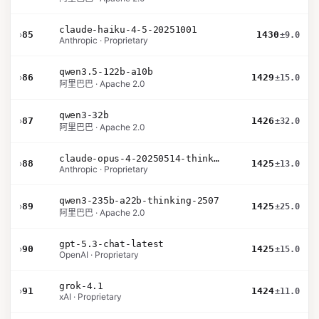
claude-haiku-4-5-20251001
›
85
1430
±9.0
Anthropic · Proprietary
qwen3.5-122b-a10b
›
86
1429
±15.0
阿里巴巴 · Apache 2.0
qwen3-32b
›
87
1426
±32.0
阿里巴巴 · Apache 2.0
claude-opus-4-20250514-thinking-16k
›
88
1425
±13.0
Anthropic · Proprietary
qwen3-235b-a22b-thinking-2507
›
89
1425
±25.0
阿里巴巴 · Apache 2.0
gpt-5.3-chat-latest
›
90
1425
±15.0
OpenAI · Proprietary
grok-4.1
›
91
1424
±11.0
xAI · Proprietary