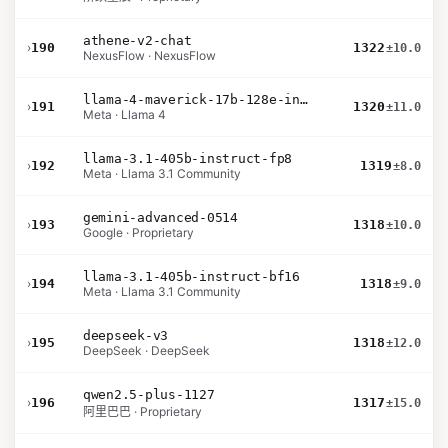
athene-v2-chat
›
190
1322
±10.0
NexusFlow · NexusFlow
llama-4-maverick-17b-128e-instruct
›
191
1320
±11.0
Meta · Llama 4
llama-3.1-405b-instruct-fp8
›
192
1319
±8.0
Meta · Llama 3.1 Community
gemini-advanced-0514
›
193
1318
±10.0
Google · Proprietary
llama-3.1-405b-instruct-bf16
›
194
1318
±9.0
Meta · Llama 3.1 Community
deepseek-v3
›
195
1318
±12.0
DeepSeek · DeepSeek
qwen2.5-plus-1127
›
196
1317
±15.0
阿里巴巴 · Proprietary