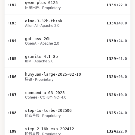
qwen-plus-0125
›
182
1334
±22.0
阿里巴巴 · Proprietary
olmo-3-32b-think
›
183
1334
±40.0
Allen AI · Apache 2.0
gpt-oss-20b
›
184
1330
±24.0
OpenAI · Apache 2.0
granite-4.1-8b
›
185
1329
±41.0
IBM · Apache 2.0
hunyuan-large-2025-02-10
›
186
1326
±26.0
腾讯 · Proprietary
command-a-03-2025
›
187
1326
±10.0
Cohere · CC-BY-NC-4.0
step-1o-turbo-202506
›
188
1325
±24.0
阶跃星辰 · Proprietary
step-2-16k-exp-202412
›
189
1324
±22.0
阶跃星辰 · Proprietary