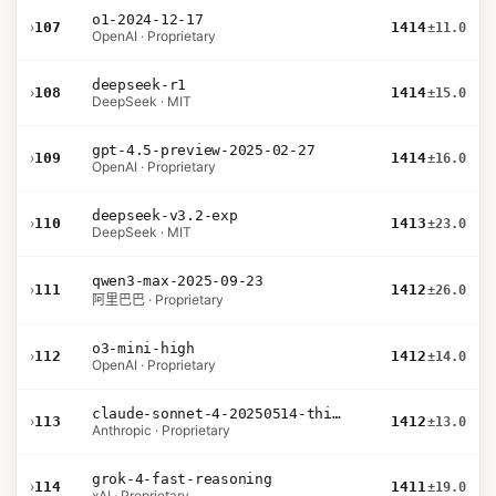
o1-2024-12-17
›
107
1414
±11.0
OpenAI · Proprietary
deepseek-r1
›
108
1414
±15.0
DeepSeek · MIT
gpt-4.5-preview-2025-02-27
›
109
1414
±16.0
OpenAI · Proprietary
deepseek-v3.2-exp
›
110
1413
±23.0
DeepSeek · MIT
qwen3-max-2025-09-23
›
111
1412
±26.0
阿里巴巴 · Proprietary
o3-mini-high
›
112
1412
±14.0
OpenAI · Proprietary
claude-sonnet-4-20250514-thinking-32k
›
113
1412
±13.0
Anthropic · Proprietary
grok-4-fast-reasoning
›
114
1411
±19.0
xAI · Proprietary