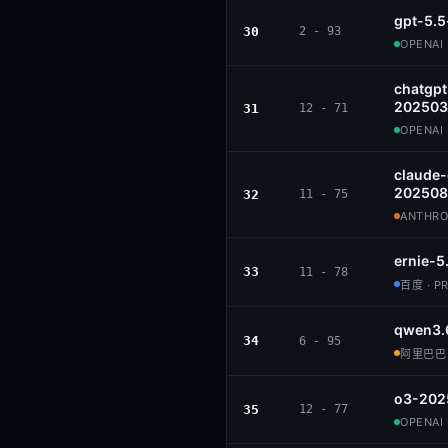
gpt-5.5
30
2 - 93
OPENAI 
chatgpt
202503
31
12 - 71
OPENAI 
claude
202508
32
11 - 75
ANTHROP
ernie-5
33
11 - 78
百度 · P
qwen3.
34
6 - 95
阿里巴巴 ·
o3-202
35
12 - 77
OPENAI 