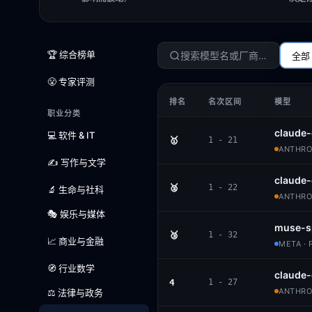
🏆 综合榜单
全部
😤 专家评测
排名
名次区间
模型
职业分类
claude-
💻 软件 & IT
🥇
1 - 21
ANTHROP
✍️ 写作与文学
claude
🥈
1 - 22
🔬 生命与社科
ANTHROP
🎭 娱乐与媒体
muse-s
🥉
1 - 32
📈 商业与金融
META · 
🧭 行业数学
claude-
4
1 - 27
ANTHROP
⚖️ 法律与政务