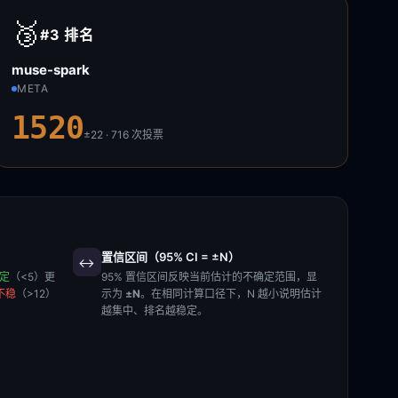
🥉
#3
排名
muse-spark
META
1520
±22 · 716
次投票
置信区间（95% CI = ±N）
↔️
稳定
（<5）更
95% 置信区间反映当前估计的不确定范围，显
不稳
（>12）
示为
±N
。在相同计算口径下，N 越小说明估计
越集中、排名越稳定。