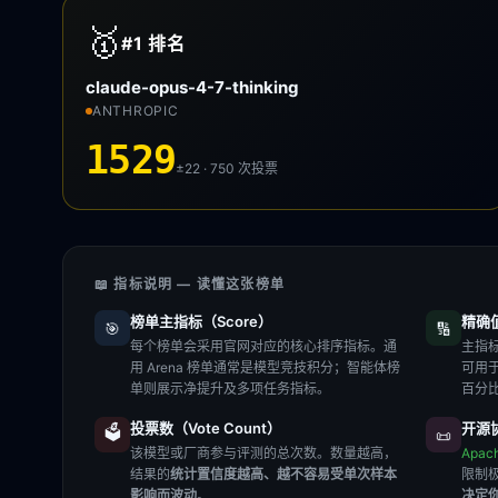
🥇
#1
排名
claude-opus-4-7-thinking
ANTHROPIC
1529
±22 · 750
次投票
📖 指标说明 — 读懂这张榜单
榜单主指标（Score）
精确值（
🎯
🔢
每个榜单会采用官网对应的核心排序指标。通
主指标
用 Arena 榜单通常是模型竞技积分；智能体榜
可用
单则展示净提升及多项任务指标。
百分
投票数（Vote Count）
开源协
🗳️
📜
该模型或厂商参与评测的总次数。数量越高，
Apac
结果的
统计置信度越高、越不容易受单次样本
限制
影响而波动
。
决定