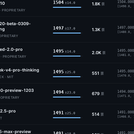
1504
1504.000
10
±14.0
1.8K
票
[1490.0, 
· PROPRIETARY
.20-beta-0309-
1497
1497.000
ing
±17.0
1.3K
票
[1480.0, 
ROPRIETARY
ed-2.0-pro
1495
1495.000
±14.0
2.0K
票
[1481.0, 
 PROPRIETARY
k-v4-pro-thinking
1495
1495.000
±25.0
551
票
[1470.0, 
K · MIT
.0-preview-1203
1494
1494.000
±23.0
679
票
[1471.0, 
ROPRIETARY
2.5-pro
1491
1491.000
±25.0
514
票
[1466.0, 
IT
5-max-preview
1491
1491.000
±18.0