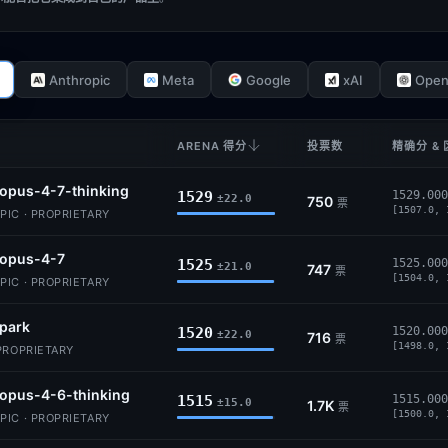
Anthropic
Meta
Google
xAI
Open
ARENA 得分
投票数
精确分 &
opus-4-7-thinking
1529
1529.000
±22.0
750
票
[1507.0, 
IC · PROPRIETARY
-opus-4-7
1525
1525.000
±21.0
747
票
[1504.0, 
IC · PROPRIETARY
park
1520
1520.000
±22.0
716
票
[1498.0, 
PROPRIETARY
opus-4-6-thinking
1515
1515.000
±15.0
1.7K
票
[1500.0, 
IC · PROPRIETARY