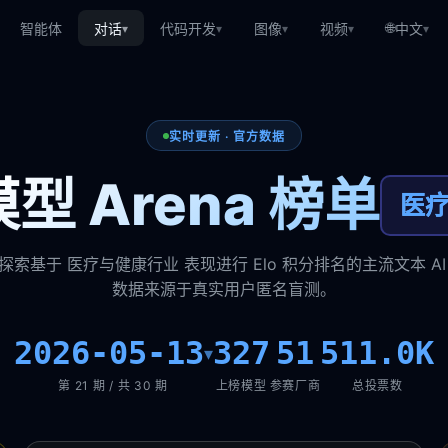
🌐
智能体
对话
代码开发
图像
视频
中文
▾
▾
▾
▾
▾
实时更新 · 官方数据
型 Arena 榜单
医
探索基于 医疗与健康行业 表现进行 Elo 积分排名的主流文本 AI
数据来源于真实用户匿名盲测。
2026-05-13
327
51
511.0K
▾
第 21 期 / 共 30 期
上榜模型
参赛厂商
总投票数