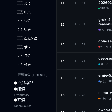
202602
🇬🇧 英语
11
1 - 41
OPENAI 
🇨🇳 中文
grok-4
🇫🇷 法语
reason
12
1 - 52
🇩🇪 德语
XAI · P
🇪🇸 西班牙语
dola-se
13
1 - 51
🇷🇺 俄语
字节跳动 ·
🇯🇵 日语
deepsee
14
1 - 71
🇰🇷 韩语
DEEPSEE
开源协议 (LICENSE)
ernie-5
15
1 - 70
百度 · P
全部模型
闭源
mimo-v
(Proprietary)
16
1 - 76
小米 · M
开源
(Open Source)
qwen3.