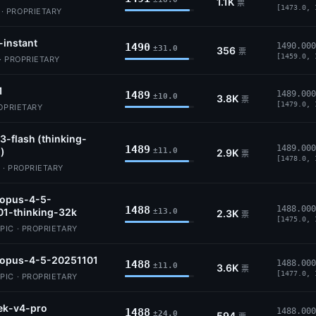
1.1K
票
[1473.0, 
 PROPRIETARY
-instant
1490
1490.000
±31.0
356
票
[1459.0, 
· PROPRIETARY
1
1489
1489.000
±10.0
3.8K
票
[1479.0, 
ROPRIETARY
3-flash (thinking-
1489
1489.000
)
±11.0
2.9K
票
[1478.0, 
 · PROPRIETARY
-opus-4-5-
1488
1488.000
01-thinking-32k
±13.0
2.3K
票
[1475.0, 
IC · PROPRIETARY
-opus-4-5-20251101
1488
1488.000
±11.0
3.6K
票
[1477.0, 
IC · PROPRIETARY
ek-v4-pro
1488
1488.000
±24.0
594