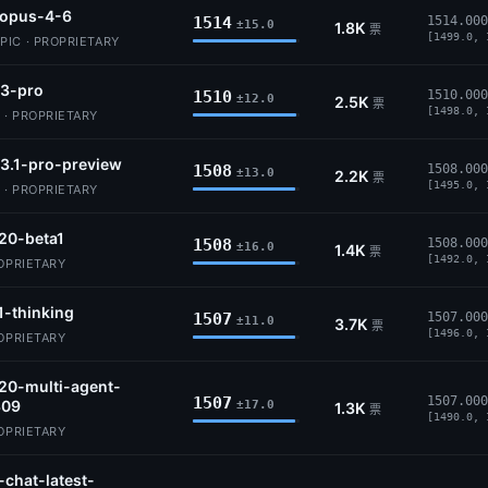
-opus-4-6
1514
1514.000
±15.0
1.8K
票
[1499.0, 
IC · PROPRIETARY
-3-pro
1510
1510.000
±12.0
2.5K
票
[1498.0, 
 · PROPRIETARY
3.1-pro-preview
1508
1508.000
±13.0
2.2K
票
[1495.0, 
 · PROPRIETARY
20-beta1
1508
1508.000
±16.0
1.4K
票
[1492.0, 
ROPRIETARY
1-thinking
1507
1507.000
±11.0
3.7K
票
[1496.0, 
ROPRIETARY
20-multi-agent-
1507
1507.000
309
±17.0
1.3K
票
[1490.0, 
ROPRIETARY
-chat-latest-