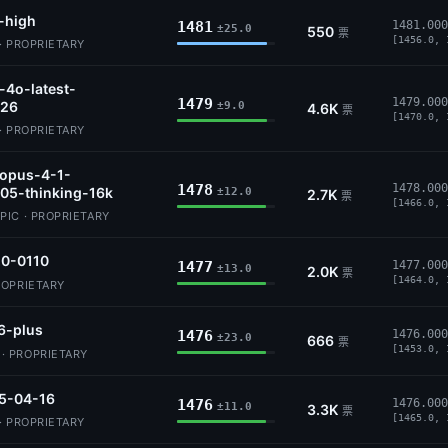
-high
1481
1481.000
±25.0
550
票
[1456.0, 
· PROPRIETARY
-4o-latest-
1479
1479.000
26
±9.0
4.6K
票
[1470.0, 
· PROPRIETARY
-opus-4-1-
1478
1478.000
05-thinking-16k
±12.0
2.7K
票
[1466.0, 
IC · PROPRIETARY
.0-0110
1477
1477.000
±13.0
2.0K
票
[1464.0, 
ROPRIETARY
6-plus
1476
1476.000
±23.0
666
票
[1453.0, 
 PROPRIETARY
5-04-16
1476
1476.000
±11.0
3.3K
票
[1465.0, 
· PROPRIETARY