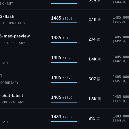
票
[1464.0, 
K · MIT
3-flash
1485
1485.000
±13.0
2.1K
票
[1472.0, 
 · PROPRIETARY
6-max-preview
1485
1485.000
±34.0
274
票
[1451.0, 
 PROPRIETARY
1485
1485.000
±16.0
1.4K
票
[1469.0, 
· MIT
.1
1485
1485.000
±26.0
507
票
[1459.0, 
ROPRIETARY
-chat-latest
1485
1485.000
±15.0
1.8K
票
[1470.0, 
· PROPRIETARY
1483
1483.000
±20.0
815
票
[1463.0, 
· MIT