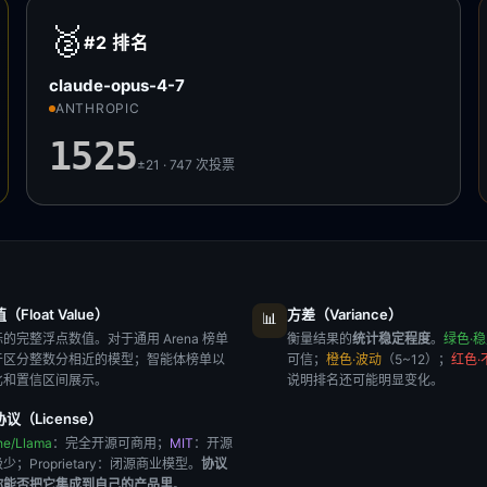
🥈
#2
排名
claude-opus-4-7
ANTHROPIC
1525
±21 · 747
次投票
Float Value）
方差（Variance）
📊
的完整浮点数值。对于通用 Arena 榜单
衡量结果的
统计稳定程度
。
绿色·
于区分整数分相近的模型；智能体榜单以
可信；
橙色·波动
（5~12）；
红色·
比和置信区间展示。
说明排名还可能明显变化。
议（License）
he/Llama
：完全开源可商用；
MIT
：开源
极少；
Proprietary
：闭源商业模型。
协议
你能否把它集成到自己的产品里
。