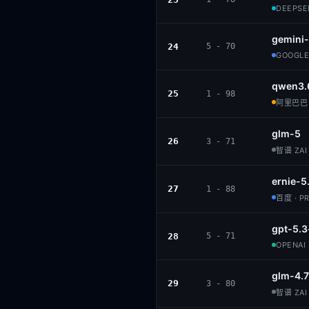
DEEPSEE
gemini-
24
5 - 70
GOOGLE
qwen3.
25
1 - 98
阿里巴巴 ·
glm-5
26
3 - 71
智谱 ZAI 
ernie-5
27
1 - 88
百度 · P
gpt-5.3
28
5 - 71
OPENAI 
glm-4.7
29
3 - 80
智谱 ZAI 