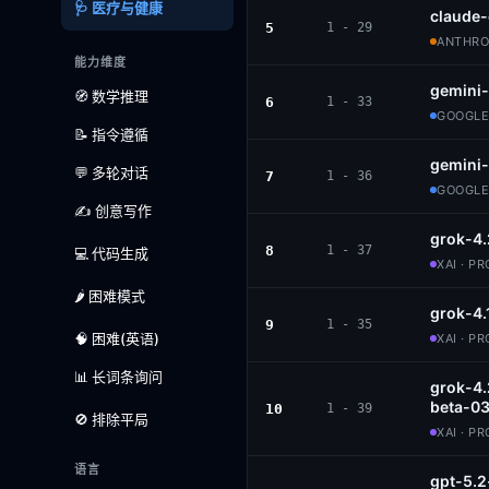
🩺 医疗与健康
claude
5
1 - 29
ANTHROP
能力维度
gemini
🧭 数学推理
6
1 - 33
GOOGLE
📝 指令遵循
gemini-
💬 多轮对话
7
1 - 36
GOOGLE
✍️ 创意写作
grok-4.
8
1 - 37
💻 代码生成
XAI · P
🌶️ 困难模式
grok-4.
9
1 - 35
🧠 困难(英语)
XAI · P
📊 长词条询问
grok-4.
beta-0
10
1 - 39
🚫 排除平局
XAI · P
语言
gpt-5.2