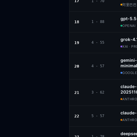
17
1 - 70
阿里巴巴 ·
gpt-5.5
18
1 - 88
OPENAI 
grok-4.
19
4 - 55
XAI · P
gemini-
minimal
20
4 - 57
GOOGLE
claude
202511
21
3 - 62
ANTHROP
claude
22
5 - 57
ANTHROP
deepse
23
1 - 78