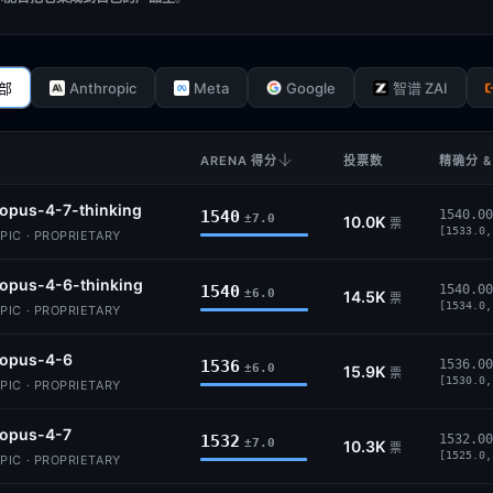
Anthropic
Meta
Google
部
智谱 ZAI
ARENA 得分
投票数
精确分 &
opus-4-7-thinking
1540
1540.00
±7.0
10.0K
票
[1533.0,
IC · PROPRIETARY
opus-4-6-thinking
1540
1540.00
±6.0
14.5K
票
[1534.0,
IC · PROPRIETARY
-opus-4-6
1536
1536.00
±6.0
15.9K
票
[1530.0,
IC · PROPRIETARY
-opus-4-7
1532
1532.00
±7.0
10.3K
票
[1525.0,
IC · PROPRIETARY