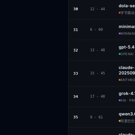
dola-se
30
12 - 44
字节跳动 ·
minima
31
6 - 60
MINIMAX
gpt-5.4
32
13 - 48
OPENAI 
claude
202509
33
15 - 45
ANTHROP
grok-4.
34
17 - 48
XAI · P
qwen3.
35
9 - 61
阿里巴巴 ·
claude