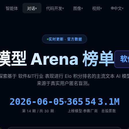
🌐
智能体
对话
代码开发
图像
视频
中文
▾
▾
▾
▾
▾
实时更新 · 官方数据
型 Arena 榜单
软
索基于 软件&IT行业 表现进行 Elo 积分排名的主流文本 AI 
来源于真实用户匿名盲测。
2026-06-05
365
54
3.1M
▾
第 14 期 / 共 30 期
上榜模型
参赛厂商
总投票数