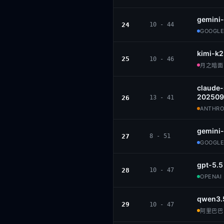
gemini-
24
10 - 44
GOOGLE
kimi-k2
25
10 - 46
月之暗面 ·
claude
202509
26
13 - 41
ANTHROP
gemini-
27
8 - 51
GOOGLE
gpt-5.5
28
10 - 47
OPENAI 
qwen3.
29
10 - 47
阿里巴巴 ·