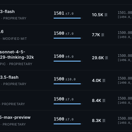
3-flash
1501
1501.00
±7.0
10.5K
票
[1494.0,
 · PROPRIETARY
.6
1500
1500.00
±7.0
7.7K
票
[1493.0,
 MODIFIED MIT
-sonnet-4-5-
1500
1500.00
29-thinking-32k
±4.0
29.6K
票
[1496.0,
IC · PROPRIETARY
3.5-flash
1500
1500.00
±10.0
4.0K
票
[1490.0,
 · PROPRIETARY
1500
1500.00
±7.0
8.4K
票
[1493.0,
· PROPRIETARY
5-max-preview
1500
1500.00
±7.0
8.3K
票
[1493.0,
 PROPRIETARY