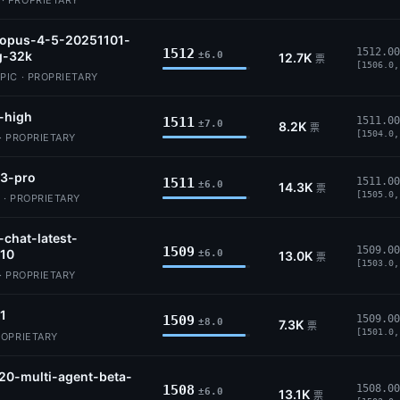
 PROPRIETARY
-opus-4-5-20251101-
1512
1512.00
g-32k
±6.0
12.7K
票
[1506.0,
IC · PROPRIETARY
-high
1511
1511.00
±7.0
8.2K
票
[1504.0,
· PROPRIETARY
-3-pro
1511
1511.00
±6.0
14.3K
票
[1505.0,
 · PROPRIETARY
-chat-latest-
1509
1509.00
10
±6.0
13.0K
票
[1503.0,
· PROPRIETARY
.1
1509
1509.00
±8.0
7.3K
票
[1501.0,
ROPRIETARY
20-multi-agent-beta-
1508
1508.00
±6.0
13.1K
票