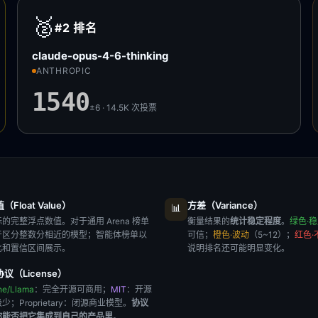
🥈
#2
排名
claude-opus-4-6-thinking
ANTHROPIC
1540
±6 · 14.5K
次投票
Float Value）
方差（Variance）
📊
的完整浮点数值。对于通用 Arena 榜单
衡量结果的
统计稳定程度
。
绿色·
于区分整数分相近的模型；智能体榜单以
可信；
橙色·波动
（5~12）；
红色·
比和置信区间展示。
说明排名还可能明显变化。
议（License）
he/Llama
：完全开源可商用；
MIT
：开源
极少；
Proprietary
：闭源商业模型。
协议
你能否把它集成到自己的产品里
。