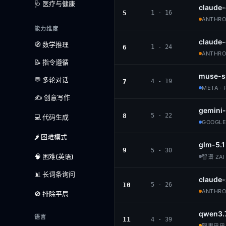
🩺 医疗与健康
claude-
5
1 - 16
ANTHROP
能力维度
claude
🧭 数学推理
6
1 - 24
ANTHROP
📝 指令遵循
muse-s
💬 多轮对话
7
4 - 19
META · 
✍️ 创意写作
gemini-
8
5 - 22
💻 代码生成
GOOGLE
🌶️ 困难模式
glm-5.1
9
5 - 30
🧠 困难(英语)
智谱 ZAI 
📊 长词条询问
claude
10
5 - 26
ANTHROP
🚫 排除平局
qwen3.
语言
11
4 - 39