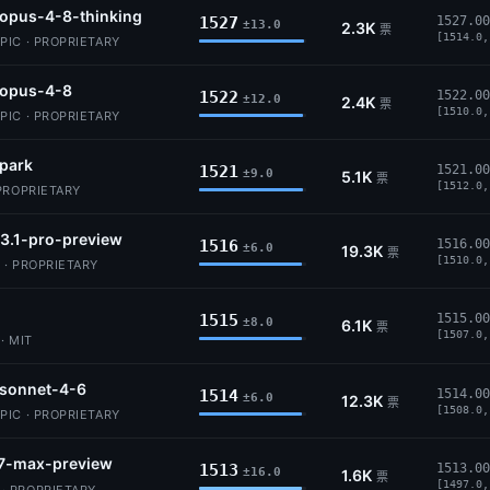
opus-4-8-thinking
1527
1527.00
±13.0
2.3K
票
[1514.0,
IC · PROPRIETARY
-opus-4-8
1522
1522.00
±12.0
2.4K
票
[1510.0,
IC · PROPRIETARY
park
1521
1521.00
±9.0
5.1K
票
[1512.0,
PROPRIETARY
3.1-pro-preview
1516
1516.00
±6.0
19.3K
票
[1510.0,
 · PROPRIETARY
1515
1515.00
±8.0
6.1K
票
[1507.0,
· MIT
-sonnet-4-6
1514
1514.00
±6.0
12.3K
票
[1508.0,
IC · PROPRIETARY
7-max-preview
1513
1513.00
±16.0
1.6K
票
[1497.0,