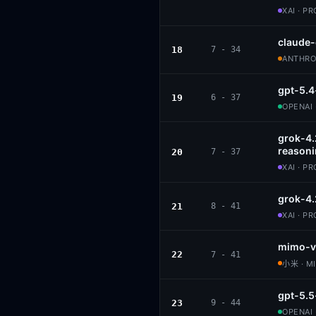
XAI · P
claude
18
7 - 34
ANTHROP
gpt-5.4
19
6 - 37
OPENAI 
grok-4
reason
20
7 - 37
XAI · P
grok-4.
21
8 - 41
XAI · P
mimo-v
22
7 - 41
小米 · M
gpt-5.5
23
9 - 44
OPENAI 