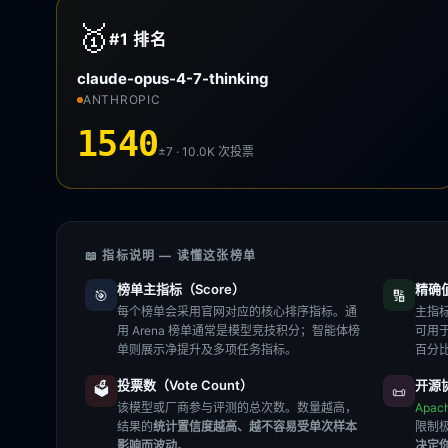
🥇
#1
排名
claude-opus-4-7-thinking
ANTHROPIC
1540
±7 · 10.0K
次投票
📖 指标说明 — 读懂这张榜单
榜单主指标（Score）
精确值（
🎯
🔢
每个榜单会采用官网对应的核心排序指标。通
主指标
用 Arena 榜单通常是模型竞技积分；智能体榜
可用
单则展示净提升及多项任务指标。
百分
投票数（Vote Count）
开源协
🗳️
📜
该模型或厂商参与评测的总次数。数量越高，
Apac
结果的
统计置信度越高、越不容易受单次样本
限制
影响而波动
。
决定