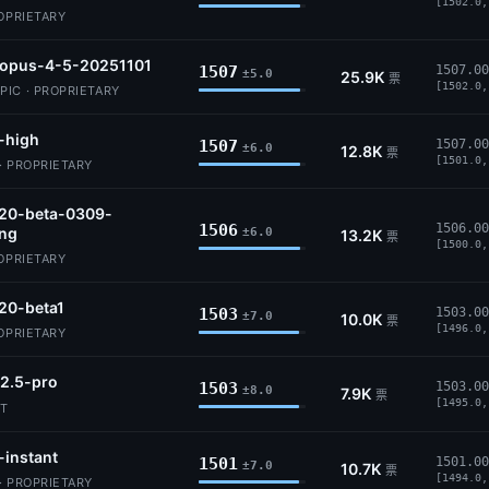
[1502.0,
ROPRIETARY
-opus-4-5-20251101
1507
1507.00
±5.0
25.9K
票
[1502.0,
IC · PROPRIETARY
-high
1507
1507.00
±6.0
12.8K
票
[1501.0,
· PROPRIETARY
.20-beta-0309-
1506
1506.00
ing
±6.0
13.2K
票
[1500.0,
ROPRIETARY
20-beta1
1503
1503.00
±7.0
10.0K
票
[1496.0,
ROPRIETARY
2.5-pro
1503
1503.00
±8.0
7.9K
票
[1495.0,
IT
-instant
1501
1501.00
±7.0
10.7K
票
[1494.0,
· PROPRIETARY