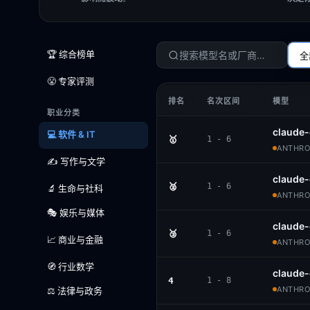
🏆 综合榜单
全
😤 专家评测
排名
名次区间
模型
职业分类
claude-
💻 软件 & IT
🥇
1 - 6
ANTHROP
✍️ 写作与文学
claude-
🥈
1 - 6
🔬 生命与社科
ANTHROP
🎭 娱乐与媒体
claude
🥉
1 - 6
📈 商业与金融
ANTHROP
🧭 行业数学
claude
4
1 - 8
ANTHROP
⚖️ 法律与政务