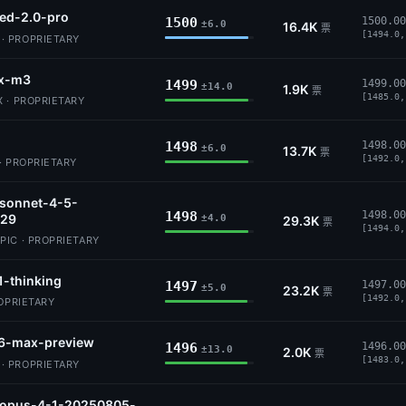
ed-2.0-pro
1500
1500.00
±6.0
16.4K
票
[1494.0,
 PROPRIETARY
x-m3
1499
1499.00
±14.0
1.9K
票
[1485.0,
 · PROPRIETARY
1498
1498.00
±6.0
13.7K
票
[1492.0,
· PROPRIETARY
-sonnet-4-5-
1498
1498.00
29
±4.0
29.3K
票
[1494.0,
IC · PROPRIETARY
1-thinking
1497
1497.00
±5.0
23.2K
票
[1492.0,
ROPRIETARY
6-max-preview
1496
1496.00
±13.0
2.0K
票
[1483.0,
 PROPRIETARY
-opus-4-1-20250805-