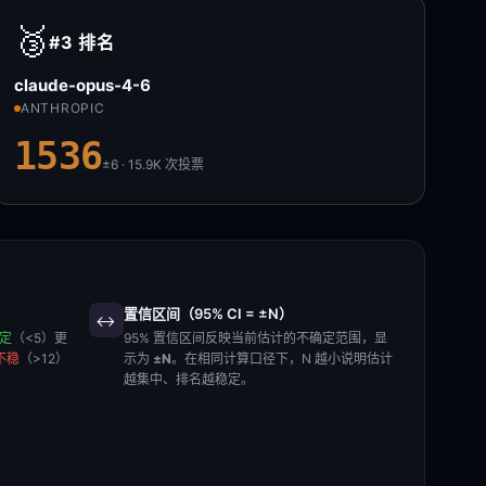
🥉
#3
排名
claude-opus-4-6
ANTHROPIC
1536
±6 · 15.9K
次投票
置信区间（95% CI = ±N）
↔️
稳定
（<5）更
95% 置信区间反映当前估计的不确定范围，显
不稳
（>12）
示为
±N
。在相同计算口径下，N 越小说明估计
越集中、排名越稳定。