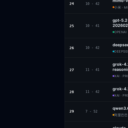
mimo-v
24
10 - 42
小米 · M
gpt-5.2
202602
25
10 - 41
OPENAI 
deepse
26
10 - 42
DEEPSEE
grok-4
reason
27
11 - 41
XAI · P
grok-4.
28
11 - 42
XAI · P
qwen3.
29
7 - 52
阿里巴巴 ·
claude