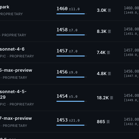
park
1460
1460.00
±11.0
3.0K
票
[1449.0,
PROPRIETARY
1458
1458.00
±7.0
8.3K
票
[1451.0,
· PROPRIETARY
-sonnet-4-6
1457
1457.00
±7.0
7.4K
票
[1450.0,
IC · PROPRIETARY
5-max-preview
1456
1456.00
±9.0
4.8K
票
[1447.0,
 PROPRIETARY
-sonnet-4-5-
1454
1454.00
29
±5.0
18.2K
票
[1449.0,
IC · PROPRIETARY
7-max-preview
1453
1453.00
±21.0
865
票
[1432.0,
 PROPRIETARY