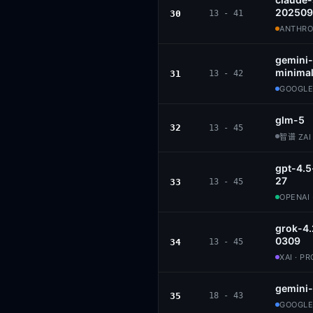
202509
30
13 - 41
ANTHROP
gemini-
minimal
31
13 - 42
GOOGLE
glm-5
32
13 - 45
智谱 ZAI 
gpt-4.
27
33
13 - 45
OPENAI 
grok-4.
0309
34
13 - 45
XAI · P
gemini-
35
18 - 43
GOOGLE