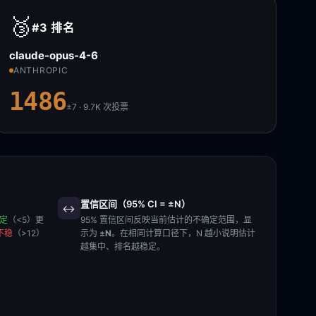
🥉
#3
排名
claude-opus-4-6
ANTHROPIC
1486
±7 · 9.7K
次投票
置信区间（95% CI = ±N）
↔️
稳定
（<5）更
95% 置信区间反映当前估计的不确定范围，显
不稳
（>12）
示为
±N
。在相同计算口径下，N 越小说明估计
越集中、排名越稳定。