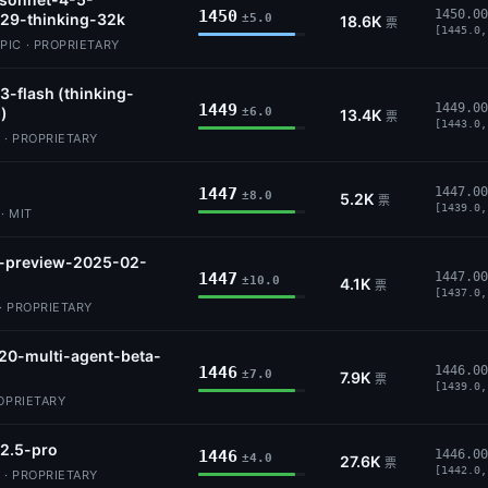
1450
1450.00
29-thinking-32k
±5.0
18.6K
票
[1445.0,
IC · PROPRIETARY
3-flash (thinking-
1449
1449.00
)
±6.0
13.4K
票
[1443.0,
 · PROPRIETARY
1447
1447.00
±8.0
5.2K
票
[1439.0,
· MIT
5-preview-2025-02-
1447
1447.00
±10.0
4.1K
票
[1437.0,
· PROPRIETARY
20-multi-agent-beta-
1446
1446.00
±7.0
7.9K
票
[1439.0,
ROPRIETARY
2.5-pro
1446
1446.00
±4.0
27.6K
票
[1442.0,
 · PROPRIETARY