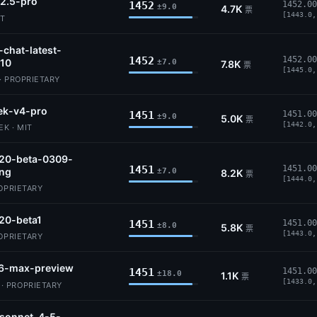
2.5-pro
1452
1452.00
±9.0
4.7K
票
[1443.0,
IT
-chat-latest-
1452
1452.00
10
±7.0
7.8K
票
[1445.0,
· PROPRIETARY
ek-v4-pro
1451
1451.00
±9.0
5.0K
票
[1442.0,
K · MIT
.20-beta-0309-
1451
1451.00
ing
±7.0
8.2K
票
[1444.0,
ROPRIETARY
20-beta1
1451
1451.00
±8.0
5.8K
票
[1443.0,
ROPRIETARY
6-max-preview
1451
1451.00
±18.0
1.1K
票
[1433.0,
 PROPRIETARY
-sonnet-4-5-