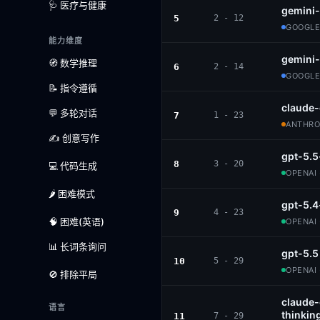
🩺 医疗与健康
gemini
5
2 - 12
GOOGLE
能力维度
gemini-
🧭 数学推理
6
2 - 14
GOOGLE
📝 指令遵循
claude-
💬 多轮对话
7
1 - 23
ANTHROP
✍️ 创意写作
gpt-5.5
8
3 - 20
💻 代码生成
OPENAI 
🌶️ 困难模式
gpt-5.4
9
4 - 23
🧠 困难(英语)
OPENAI 
📊 长词条询问
gpt-5.5
10
5 - 29
OPENAI 
🚫 排除平局
claude
语言
thinkin
11
7 - 29