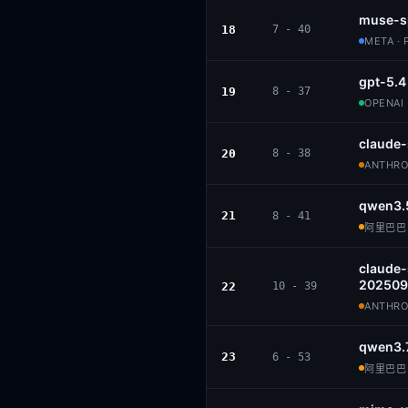
muse-s
18
7 - 40
META · 
gpt-5.4
19
8 - 37
OPENAI 
claude
20
8 - 38
ANTHROP
qwen3.
21
8 - 41
阿里巴巴 ·
claude
202509
22
10 - 39
ANTHROP
qwen3.
23
6 - 53
阿里巴巴 ·