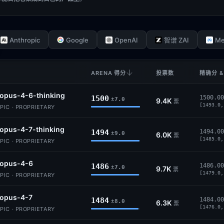
Anthropic
Google
OpenAI
Me
智谱 ZAI
ARENA 得分
投票数
精确分 &
opus-4-6-thinking
1500
1500.00
±7.0
9.4K
票
[1493.0,
IC · PROPRIETARY
opus-4-7-thinking
1494
1494.00
±9.0
6.0K
票
[1485.0,
IC · PROPRIETARY
-opus-4-6
1486
1486.00
±7.0
9.7K
票
[1479.0,
IC · PROPRIETARY
-opus-4-7
1484
1484.00
±8.0
6.3K
票
[1476.0,
IC · PROPRIETARY