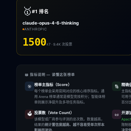
🥇
#1
排名
claude-opus-4-6-thinking
ANTHROPIC
1500
±7 · 9.4K
次投票
📖 指标说明 — 读懂这张榜单
榜单主指标（Score）
精确值（
🎯
🔢
每个榜单会采用官网对应的核心排序指标。通
主指标
用 Arena 榜单通常是模型竞技积分；智能体榜
可用
单则展示净提升及多项任务指标。
百分
投票数（Vote Count）
开源协
🗳️
📜
该模型或厂商参与评测的总次数。数量越高，
Apac
结果的
统计置信度越高、越不容易受单次样本
限制
影响而波动
。
决定