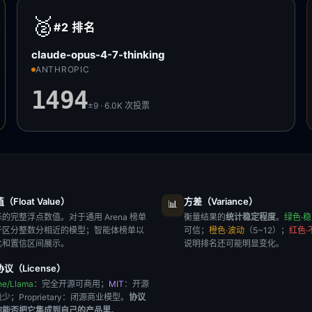
🥈
#2
排名
claude-opus-4-7-thinking
ANTHROPIC
1494
±9 · 6.0K
次投票
Float Value）
方差（Variance）
📊
的完整浮点数值。对于通用 Arena 榜单
衡量结果的
统计稳定程度
。
绿色·
于区分整数分相近的模型；智能体榜单以
可信；
橙色·波动
（5~12）；
红色·
比和置信区间展示。
说明排名还可能明显变化。
议（License）
he/Llama
：完全开源可商用；
MIT
：开源
极少；
Proprietary
：闭源商业模型。
协议
你能否把它集成到自己的产品里
。