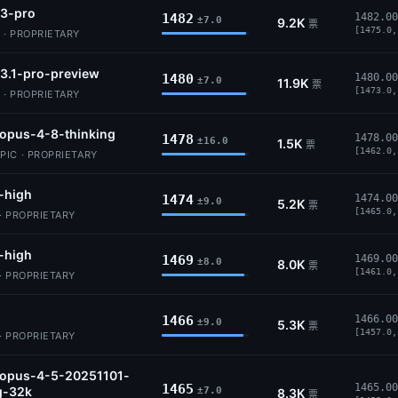
-3-pro
1482
1482.00
±7.0
9.2K
票
[1475.0,
 · PROPRIETARY
3.1-pro-preview
1480
1480.00
±7.0
11.9K
票
[1473.0,
 · PROPRIETARY
opus-4-8-thinking
1478
1478.00
±16.0
1.5K
票
[1462.0,
IC · PROPRIETARY
-high
1474
1474.00
±9.0
5.2K
票
[1465.0,
· PROPRIETARY
-high
1469
1469.00
±8.0
8.0K
票
[1461.0,
· PROPRIETARY
1466
1466.00
±9.0
5.3K
票
[1457.0,
· PROPRIETARY
-opus-4-5-20251101-
1465
1465.00
g-32k
±7.0
8.3K
票