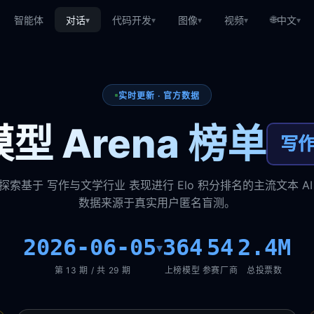
🌐
智能体
对话
代码开发
图像
视频
中文
▾
▾
▾
▾
▾
实时更新 · 官方数据
型 Arena 榜单
写
探索基于 写作与文学行业 表现进行 Elo 积分排名的主流文本 AI
数据来源于真实用户匿名盲测。
2026-06-05
364
54
2.4M
▾
第 13 期 / 共 29 期
上榜模型
参赛厂商
总投票数