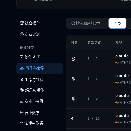
🏆 综合榜单
全部
😤 专家评测
排名
名次区间
模型
职业分类
claude-
💻 软件 & IT
🥇
1 - 5
ANTHROP
✍️ 写作与文学
claude-
🥈
1 - 7
🔬 生命与社科
ANTHROP
🎭 娱乐与媒体
claude
🥉
1 - 9
📈 商业与金融
ANTHROP
🧭 行业数学
claude
4
1 - 10
ANTHROP
⚖️ 法律与政务