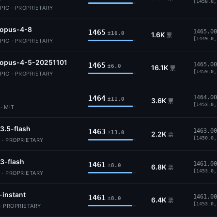
[1458.0,
IC · PROPRIETARY
-opus-4-8
1465
1465.00
±16.0
1.6K
票
[1449.0,
IC · PROPRIETARY
-opus-4-5-20251101
1465
1465.00
±6.0
16.1K
票
[1459.0,
IC · PROPRIETARY
1464
1464.00
±11.0
3.6K
票
[1453.0,
· MIT
3.5-flash
1463
1463.00
±13.0
2.2K
票
[1450.0,
 · PROPRIETARY
3-flash
1461
1461.00
±8.0
6.8K
票
[1453.0,
 · PROPRIETARY
-instant
1461
1461.00
±8.0
6.4K
票
[1453.0,
· PROPRIETARY