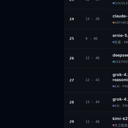
GOOGLE
claude
24
13 - 38
ANTHROP
ernie-5
25
9 - 46
百度 · P
deepsee
26
12 - 46
DEEPSEE
grok-4
reason
27
12 - 43
XAI · P
grok-4.
28
13 - 44
XAI · P
kimi-k2
29
12 - 48
月之暗面 ·