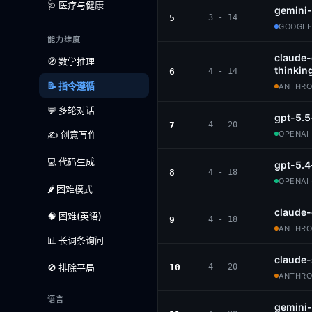
🩺 医疗与健康
gemini-
5
3 - 14
GOOGLE
能力维度
claude
🧭 数学推理
thinkin
6
4 - 14
📝 指令遵循
ANTHROP
💬 多轮对话
gpt-5.5
7
4 - 20
✍️ 创意写作
OPENAI 
💻 代码生成
gpt-5.4
8
4 - 18
OPENAI 
🌶️ 困难模式
claude
🧠 困难(英语)
9
4 - 18
ANTHROP
📊 长词条询问
claude
🚫 排除平局
10
4 - 20
ANTHROP
语言
gemini