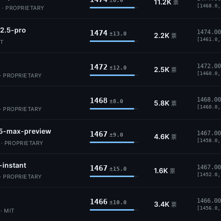
±6.0
11.2K
票
[1468.0,
 · PROPRIETARY
2.5-pro
1474
1474.00
±13.0
2.2K
票
[1461.0,
IT
1472
1472.00
±12.0
2.5K
票
[1460.0,
· PROPRIETARY
1468
1468.00
±8.0
5.8K
票
[1460.0,
· PROPRIETARY
5-max-preview
1467
1467.00
±9.0
4.6K
票
[1458.0,
 PROPRIETARY
-instant
1467
1467.00
±15.0
1.6K
票
[1452.0,
· PROPRIETARY
1466
1466.00
±10.0
3.4K
票
[1456.0,
· MIT