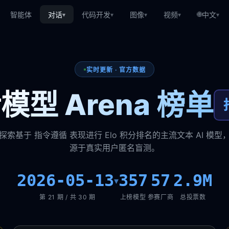
🌐
智能体
对话
代码开发
图像
视频
中文
▾
▾
▾
▾
▾
实时更新 · 官方数据
模型 Arena 榜单
探索基于 指令遵循 表现进行 Elo 积分排名的主流文本 AI 模型
源于真实用户匿名盲测。
2026-05-13
357
57
2.9M
▾
第 21 期 / 共 30 期
上榜模型
参赛厂商
总投票数