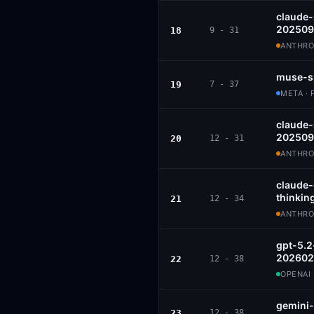
claude
202509
18
9 - 31
ANTHROP
muse-s
19
7 - 37
META · 
claude
202509
20
12 - 31
ANTHROP
claude
thinkin
21
12 - 34
ANTHROP
gpt-5.2
202602
22
12 - 38
OPENAI 
gemini-
23
12 - 38