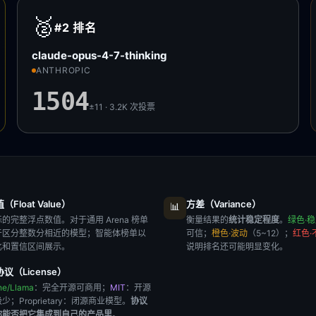
🥈
#2
排名
claude-opus-4-7-thinking
ANTHROPIC
1504
±11 · 3.2K
次投票
Float Value）
方差（Variance）
📊
的完整浮点数值。对于通用 Arena 榜单
衡量结果的
统计稳定程度
。
绿色·
于区分整数分相近的模型；智能体榜单以
可信；
橙色·波动
（5~12）；
红色·
比和置信区间展示。
说明排名还可能明显变化。
议（License）
he/Llama
：完全开源可商用；
MIT
：开源
极少；
Proprietary
：闭源商业模型。
协议
你能否把它集成到自己的产品里
。