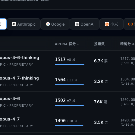
Anthropic
Google
OpenAI
部
小米
ARENA 得分
投票数
精确分 &
opus-4-6-thinking
1517
1517.00
±8.0
6.7K
票
[1509.0,
IC · PROPRIETARY
opus-4-7-thinking
1504
1504.00
±11.0
3.2K
票
[1493.0,
IC · PROPRIETARY
-opus-4-6
1502
1502.00
±7.0
7.6K
票
[1495.0,
IC · PROPRIETARY
-opus-4-7
1490
1490.00
±10.0
3.5K
票
[1480.0,
IC · PROPRIETARY