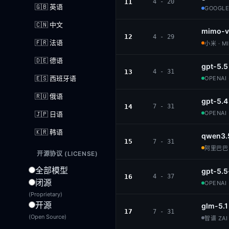
11
4 - 20
🇬🇧 英语
GOOGLE
🇨🇳 中文
mimo-v
12
4 - 29
🇫🇷 法语
小米 · M
🇩🇪 德语
gpt-5.5
13
4 - 31
🇪🇸 西班牙语
OPENAI 
🇷🇺 俄语
gpt-5.4
14
7 - 31
OPENAI 
🇯🇵 日语
🇰🇷 韩语
qwen3.
15
7 - 31
阿里巴巴 ·
开源协议 (LICENSE)
全部模型
gpt-5.5
16
4 - 37
闭源
OPENAI 
(Proprietary)
开源
glm-5.1
17
7 - 31
(Open Source)
智谱 ZAI 