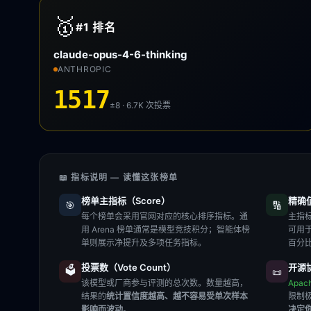
🥇
#1
排名
claude-opus-4-6-thinking
ANTHROPIC
1517
±8 · 6.7K
次投票
📖 指标说明 — 读懂这张榜单
榜单主指标（Score）
精确值（
🎯
🔢
每个榜单会采用官网对应的核心排序指标。通
主指标
用 Arena 榜单通常是模型竞技积分；智能体榜
可用
单则展示净提升及多项任务指标。
百分
投票数（Vote Count）
开源协
🗳️
📜
该模型或厂商参与评测的总次数。数量越高，
Apac
结果的
统计置信度越高、越不容易受单次样本
限制
影响而波动
。
决定