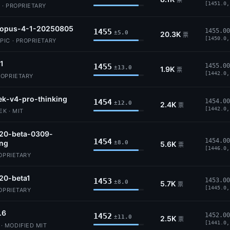
票
[1451.0,
 · PROPRIETARY
-opus-4-1-20250805
1455
1455.00
±5.0
20.3K
票
[1450.0,
IC · PROPRIETARY
.1
1455
1455.00
±13.0
1.9K
票
[1442.0,
ROPRIETARY
k-v4-pro-thinking
1454
1454.00
±12.0
2.4K
票
[1442.0,
K · MIT
.20-beta-0309-
1454
1454.00
ing
±8.0
5.6K
票
[1446.0,
ROPRIETARY
20-beta1
1453
1453.00
±8.0
5.7K
票
[1445.0,
ROPRIETARY
.6
1452
1452.00
±11.0
2.5K
票
[1441.0,
 MODIFIED MIT