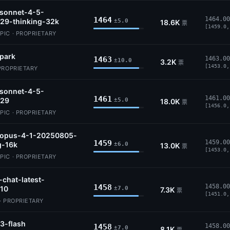
-sonnet-4-5-
1464
1464.00
29-thinking-32k
±5.0
18.6K
票
[1459.0,
IC · PROPRIETARY
park
1463
1463.00
±10.0
3.2K
票
[1453.0,
PROPRIETARY
-sonnet-4-5-
1461
1461.00
29
±5.0
18.0K
票
[1456.0,
IC · PROPRIETARY
-opus-4-1-20250805-
1459
1459.00
g-16k
±6.0
13.0K
票
[1453.0,
IC · PROPRIETARY
-chat-latest-
1458
1458.00
10
±7.0
7.3K
票
[1451.0,
· PROPRIETARY
3-flash
1458
1458.00
±7.0
8.1K