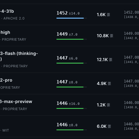
4-31b
1452
1452.00
±14.0
1.6K
票
[1438.0,
· APACHE 2.0
-high
1449
1449.00
±7.0
10.8K
票
[1442.0,
· PROPRIETARY
3-flash (thinking-
1447
1447.00
)
±6.0
12.1K
票
[1441.0,
 · PROPRIETARY
2-pro
1447
1447.00
±8.0
4.9K
票
[1439.0,
ROPRIETARY
6-max-preview
1446
1446.00
±16.0
1.2K
票
[1430.0,
 PROPRIETARY
1446
1446.00
±8.0
6.0K
票
[1438.0,
· MIT