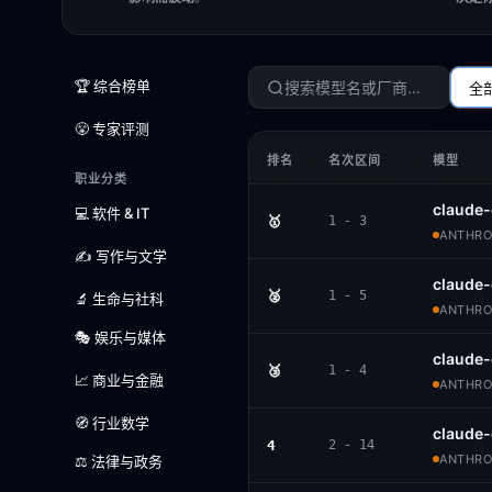
🏆 综合榜单
全
😤 专家评测
排名
名次区间
模型
职业分类
claude-
💻 软件 & IT
🥇
1 - 3
ANTHROP
✍️ 写作与文学
claude-
🥈
1 - 5
🔬 生命与社科
ANTHROP
🎭 娱乐与媒体
claude
🥉
1 - 4
📈 商业与金融
ANTHROP
🧭 行业数学
claude
4
2 - 14
ANTHROP
⚖️ 法律与政务