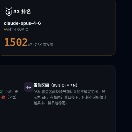
🥉
#3
排名
claude-opus-4-6
ANTHROPIC
1502
±7 · 7.6K
次投票
置信区间（95% CI = ±N）
↔️
稳定
（<5）更
95% 置信区间反映当前估计的不确定范围，显
不稳
（>12）
示为
±N
。在相同计算口径下，N 越小说明估计
越集中、排名越稳定。