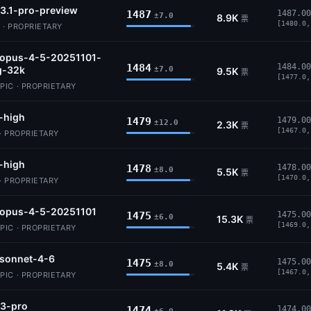
3.1-pro-preview
1487
1487.00
±7.0
8.9K
票
[1480.0,
 · PROPRIETARY
-opus-4-5-20251101-
1484
1484.00
g-32k
±7.0
9.5K
票
[1477.0,
IC · PROPRIETARY
-high
1479
1479.00
±12.0
2.3K
票
[1467.0,
· PROPRIETARY
-high
1478
1478.00
±8.0
5.5K
票
[1470.0,
· PROPRIETARY
-opus-4-5-20251101
1475
1475.00
±6.0
15.3K
票
[1469.0,
IC · PROPRIETARY
-sonnet-4-6
1475
1475.00
±8.0
5.4K
票
[1467.0,
IC · PROPRIETARY
-3-pro
1474
1474.00