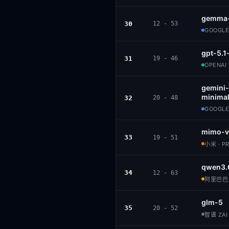
gemma-
30
12 - 53
GOOGLE 
gpt-5.1
31
19 - 46
OPENAI 
gemini-
minimal
32
20 - 48
GOOGLE
mimo-v
33
19 - 51
小米 · P
qwen3.
34
12 - 63
阿里巴巴 ·
glm-5
35
20 - 52
智谱 ZAI 