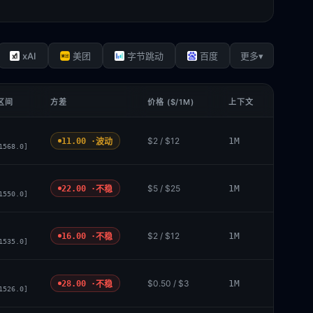
xAI
▾
美团
字节跳动
百度
更多
 区间
方差
价格 ($/1M)
上下文
$2 / $12
1M
11.00 ·
波动
1568.0]
$5 / $25
1M
22.00 ·
不稳
1550.0]
$2 / $12
1M
16.00 ·
不稳
1535.0]
$0.50 / $3
1M
28.00 ·
不稳
1526.0]