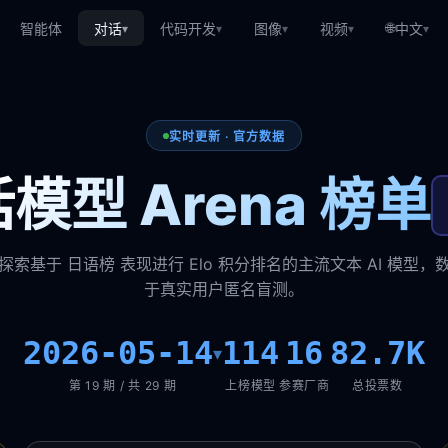
🌐
智能体
对话
代码开发
图像
视频
中文
▾
▾
▾
▾
▾
实时更新 · 官方数据
模型 Arena 榜单
探索基于 日语榜 表现进行 Elo 积分排名的主流文本 AI 模型，
于真实用户匿名盲测。
2026-05-14
114
16
82.7K
▾
第 19 期 / 共 29 期
上榜模型
参赛厂商
总投票数