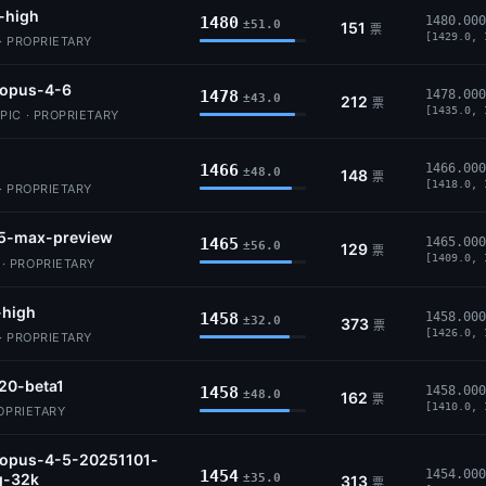
-high
1480
1480.000
±51.0
151
票
[1429.0, 
· PROPRIETARY
-opus-4-6
1478
1478.000
±43.0
212
票
[1435.0, 
IC · PROPRIETARY
1466
1466.000
±48.0
148
票
[1418.0, 
· PROPRIETARY
5-max-preview
1465
1465.000
±56.0
129
票
[1409.0, 
 PROPRIETARY
-high
1458
1458.000
±32.0
373
票
[1426.0, 
· PROPRIETARY
20-beta1
1458
1458.000
±48.0
162
票
[1410.0, 
ROPRIETARY
-opus-4-5-20251101-
1454
1454.000
g-32k
±35.0
313
票