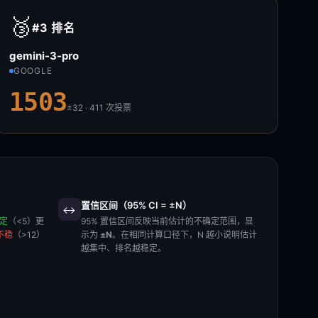
🥉
#3
排名
gemini-3-pro
GOOGLE
1503
±32 · 411
次投票
置信区间（95% CI = ±N）
↔️
稳定
（<5）更
95% 置信区间反映当前估计的不确定范围，显
不稳
（>12）
示为
±N
。在相同计算口径下，N 越小说明估计
越集中、排名越稳定。