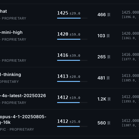
hat
1425
1425.000
±29.0
466
票
[1396.0, 
· PROPRIETARY
-mini-high
1420
1420.000
±59.0
103
票
[1361.0, 
· PROPRIETARY
1416
1416.000
±39.0
265
票
[1377.0, 
· PROPRIETARY
1-thinking
1413
1413.000
±28.0
481
票
[1385.0, 
ROPRIETARY
t-4o-latest-20250326
1412
1412.000
±19.0
1.2K
票
[1393.0, 
· PROPRIETARY
-opus-4-1-20250805-
1412
1412.000
g-16k
±25.0
560
票
[1387.0, 
IC · PROPRIETARY