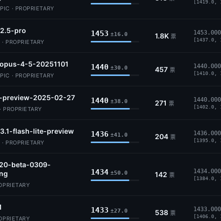
[1419.0, 
IC · PROPRIETARY
2.5-pro
1453
1453.000
±16.0
1.8K
票
[1437.0, 
 · PROPRIETARY
-opus-4-5-20251101
1440
1440.000
±30.0
457
票
[1410.0, 
IC · PROPRIETARY
5-preview-2025-02-27
1440
1440.000
±38.0
271
票
[1402.0, 
· PROPRIETARY
3.1-flash-lite-preview
1436
1436.000
±41.0
204
票
[1395.0, 
 · PROPRIETARY
.20-beta-0309-
1434
1434.000
ing
±50.0
142
票
[1384.0, 
ROPRIETARY
1
1433
1433.000
±27.0
538
票
[1406.0, 
ROPRIETARY