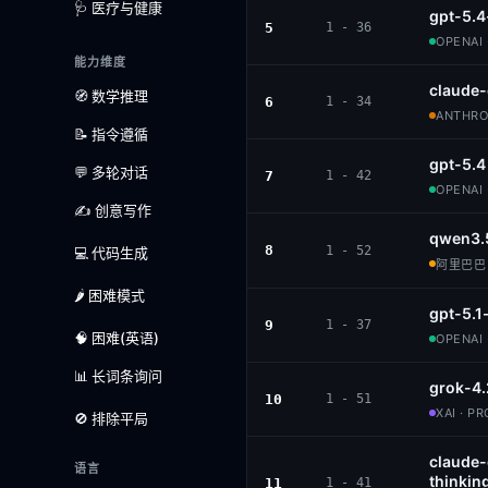
🩺 医疗与健康
gpt-5.4
5
1 - 36
OPENAI 
能力维度
claude
🧭 数学推理
6
1 - 34
ANTHROP
📝 指令遵循
gpt-5.4
💬 多轮对话
7
1 - 42
OPENAI 
✍️ 创意写作
qwen3.
8
1 - 52
💻 代码生成
阿里巴巴 ·
🌶️ 困难模式
gpt-5.1
9
1 - 37
🧠 困难(英语)
OPENAI 
📊 长词条询问
grok-4.
10
1 - 51
XAI · P
🚫 排除平局
claude
语言
thinkin
11
1 - 41