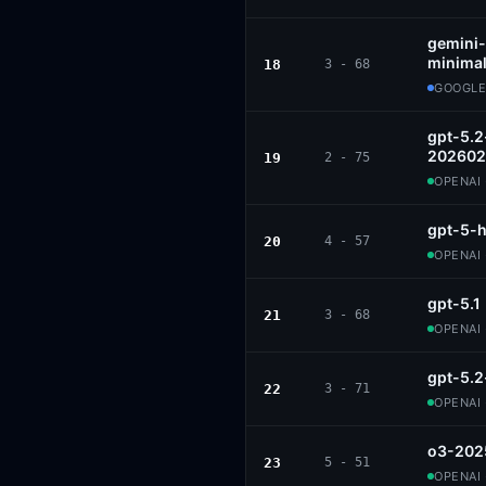
gemini-
minimal
18
3 - 68
GOOGLE
gpt-5.2
202602
19
2 - 75
OPENAI 
gpt-5-h
20
4 - 57
OPENAI 
gpt-5.1
21
3 - 68
OPENAI 
gpt-5.2
22
3 - 71
OPENAI 
o3-202
23
5 - 51
OPENAI 