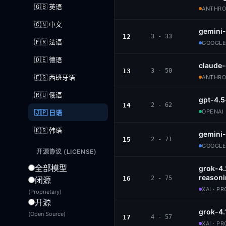
🇬🇧 英语
ANTHROP
🇨🇳 中文
gemini-
12
3 - 33
🇫🇷 法语
GOOGLE
🇩🇪 德语
claude
13
3 - 50
🇪🇸 西班牙语
ANTHROP
🇷🇺 俄语
gpt-4.
14
2 - 62
OPENAI 
🇯🇵 日语
🇰🇷 韩语
gemini-
15
2 - 71
GOOGLE
开源协议 (LICENSE)
全部模型
grok-4
reason
16
2 - 75
闭源
XAI · P
(Proprietary)
开源
grok-4.
(Open Source)
17
4 - 57
XAI · P