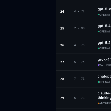
gpt-5-c
24
4 - 71
OPENAI 
gpt-5.4
25
2 - 90
OPENAI 
gpt-5.2
26
4 - 75
OPENAI 
grok-4.
27
5 - 75
XAI · P
chatgp
28
7 - 71
OPENAI 
claude
thinkin
29
5 - 73
ANTHROP