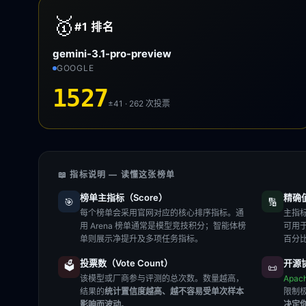
🥇
#1
排名
gemini-3.1-pro-preview
GOOGLE
1527
±41 · 262
次投票
📖 指标说明 — 读懂这张榜单
榜单主指标（Score）
精确值（
🎯
🔢
每个榜单会采用官网对应的核心排序指标。通
主指标
用 Arena 榜单通常是模型竞技积分；智能体榜
可用
单则展示净提升及多项任务指标。
百分
投票数（Vote Count）
开源协
🗳️
📜
该模型或厂商参与评测的总次数。数量越高，
Apac
结果的
统计置信度越高、越不容易受单次样本
限制
影响而波动
。
决定