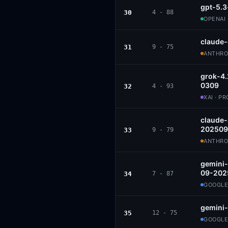
gpt-5.3
30
4 - 88
OPENAI 
claude
31
9 - 75
ANTHROP
grok-4.
0309
32
4 - 93
XAI · P
claude
202509
33
9 - 79
ANTHROP
gemini-
09-202
34
7 - 87
GOOGLE
gemini-
35
12 - 75
GOOGLE