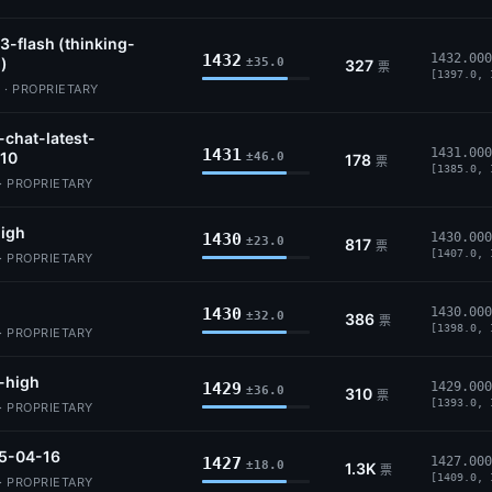
3-flash (thinking-
1432
1432.000
)
±35.0
327
票
[1397.0, 
 · PROPRIETARY
-chat-latest-
1431
1431.000
10
±46.0
178
票
[1385.0, 
· PROPRIETARY
igh
1430
1430.000
±23.0
817
票
[1407.0, 
· PROPRIETARY
1430
1430.000
±32.0
386
票
[1398.0, 
· PROPRIETARY
-high
1429
1429.000
±36.0
310
票
[1393.0, 
· PROPRIETARY
5-04-16
1427
1427.000
±18.0
1.3K
票
[1409.0, 
· PROPRIETARY