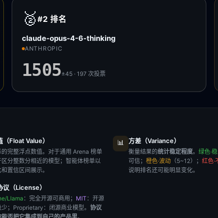
🥈
#2
排名
claude-opus-4-6-thinking
ANTHROPIC
1505
±45 · 197
次投票
Float Value）
方差（Variance）
📊
的完整浮点数值。对于通用 Arena 榜单
衡量结果的
统计稳定程度
。
绿色·
于区分整数分相近的模型；智能体榜单以
可信；
橙色·波动
（5~12）；
红色·
比和置信区间展示。
说明排名还可能明显变化。
议（License）
he/Llama
：完全开源可商用；
MIT
：开源
极少；
Proprietary
：闭源商业模型。
协议
你能否把它集成到自己的产品里
。