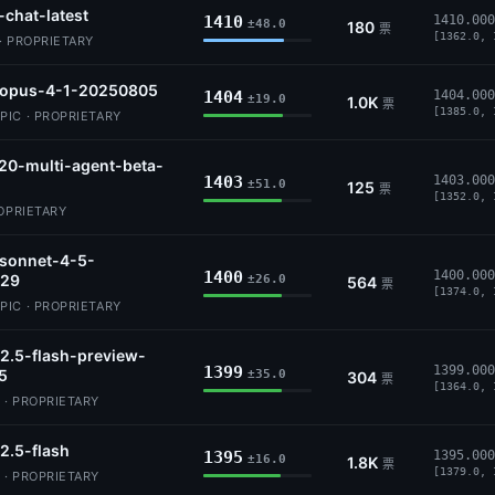
-chat-latest
1410
1410.000
±48.0
180
票
[1362.0, 
· PROPRIETARY
-opus-4-1-20250805
1404
1404.000
±19.0
1.0K
票
[1385.0, 
IC · PROPRIETARY
20-multi-agent-beta-
1403
1403.000
±51.0
125
票
[1352.0, 
ROPRIETARY
-sonnet-4-5-
1400
1400.000
29
±26.0
564
票
[1374.0, 
IC · PROPRIETARY
2.5-flash-preview-
1399
1399.000
5
±35.0
304
票
[1364.0, 
 · PROPRIETARY
2.5-flash
1395
1395.000
±16.0
1.8K
票
[1379.0, 
 · PROPRIETARY