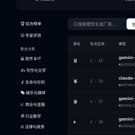
🏆 综合榜单
😤 专家评测
排名
名次区间
模型
职业分类
gemini-
💻 软件 & IT
🥇
1 - 12
GOOGLE
✍️ 写作与文学
claude-
🥈
1 - 23
🔬 生命与社科
ANTHROP
🎭 娱乐与媒体
gemini
🥉
1 - 17
📈 商业与金融
GOOGLE
🧭 行业数学
gemini-
4
1 - 29
GOOGLE
⚖️ 法律与政务