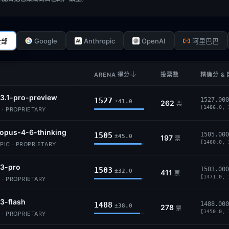
Google
Anthropic
OpenAI
全部
阿里巴巴
ARENA 得分
投票数
精确分 &
3.1-pro-preview
1527
1527.000
±41.0
262
票
[1486.0, 
 · PROPRIETARY
opus-4-6-thinking
1505
1505.000
±45.0
197
票
[1460.0, 
IC · PROPRIETARY
-3-pro
1503
1503.000
±32.0
411
票
[1471.0, 
 · PROPRIETARY
3-flash
1488
1488.000
±38.0
278
票
[1450.0, 
 · PROPRIETARY