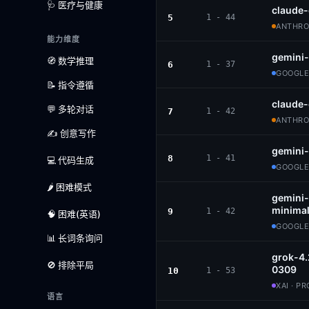
🩺 医疗与健康
claude
5
1 - 44
ANTHROP
能力维度
gemini
🧭 数学推理
6
1 - 37
GOOGLE
📝 指令遵循
claude
💬 多轮对话
7
1 - 42
ANTHROP
✍️ 创意写作
gemini-
8
1 - 41
💻 代码生成
GOOGLE
🌶️ 困难模式
gemini-
minimal
9
1 - 42
🧠 困难(英语)
GOOGLE
📊 长词条询问
grok-4.
🚫 排除平局
0309
10
1 - 53
XAI · P
语言