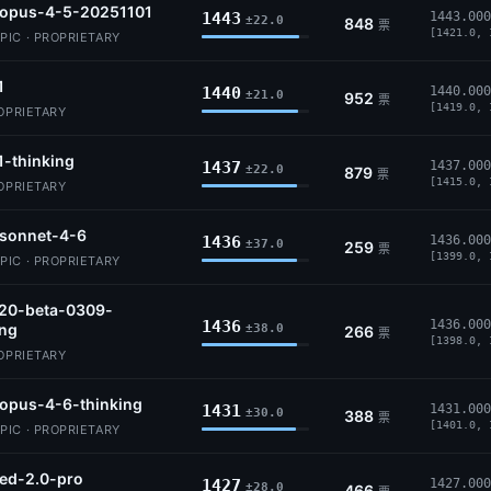
-opus-4-5-20251101
1443
1443.000
±22.0
848
票
[1421.0, 
IC · PROPRIETARY
1
1440
1440.000
±21.0
952
票
[1419.0, 
ROPRIETARY
1-thinking
1437
1437.000
±22.0
879
票
[1415.0, 
ROPRIETARY
-sonnet-4-6
1436
1436.000
±37.0
259
票
[1399.0, 
IC · PROPRIETARY
.20-beta-0309-
1436
1436.000
ing
±38.0
266
票
[1398.0, 
ROPRIETARY
opus-4-6-thinking
1431
1431.000
±30.0
388
票
[1401.0, 
IC · PROPRIETARY
ed-2.0-pro
1427
1427.000
±28.0
466