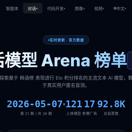
🌐
智能体
对话
代码开发
图像
视频
中文
▾
▾
▾
▾
▾
实时更新 · 官方数据
模型 Arena 榜单
探索基于 韩语榜 表现进行 Elo 积分排名的主流文本 AI 模型，
于真实用户匿名盲测。
2026-05-07
121
17
92.8K
▾
第 21 期 / 共 29 期
上榜模型
参赛厂商
总投票数