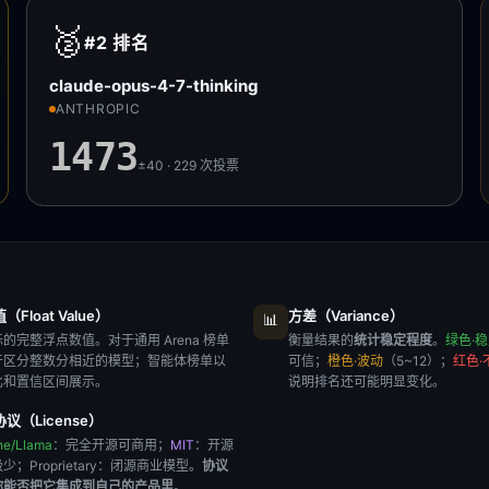
🥈
#2
排名
claude-opus-4-7-thinking
ANTHROPIC
1473
±40 · 229
次投票
Float Value）
方差（Variance）
📊
的完整浮点数值。对于通用 Arena 榜单
衡量结果的
统计稳定程度
。
绿色·
于区分整数分相近的模型；智能体榜单以
可信；
橙色·波动
（5~12）；
红色·
比和置信区间展示。
说明排名还可能明显变化。
议（License）
he/Llama
：完全开源可商用；
MIT
：开源
极少；
Proprietary
：闭源商业模型。
协议
你能否把它集成到自己的产品里
。