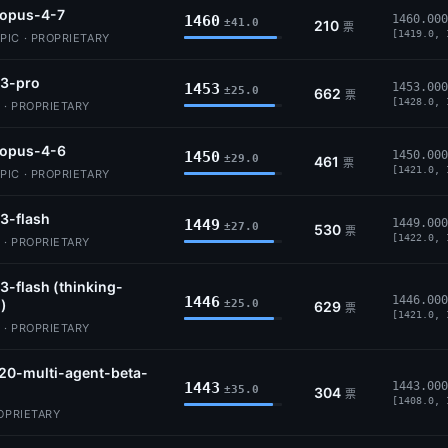
-opus-4-7
1460
1460.000
±41.0
210
票
[1419.0, 
IC · PROPRIETARY
-3-pro
1453
1453.000
±25.0
662
票
[1428.0, 
 · PROPRIETARY
-opus-4-6
1450
1450.000
±29.0
461
票
[1421.0, 
IC · PROPRIETARY
3-flash
1449
1449.000
±27.0
530
票
[1422.0, 
 · PROPRIETARY
3-flash (thinking-
1446
1446.000
)
±25.0
629
票
[1421.0, 
 · PROPRIETARY
20-multi-agent-beta-
1443
1443.000
±35.0
304
票
[1408.0, 
ROPRIETARY