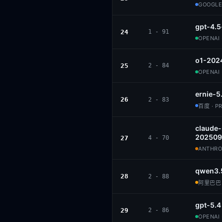
GOOGLE
gpt-4.
24
1 - 91
OPENAI 
o1-202
25
2 - 84
OPENAI 
ernie-5
26
2 - 83
百度 · P
claude
202509
27
4 - 70
ANTHROP
qwen3.
28
2 - 88
阿里巴巴 ·
gpt-5.4
29
2 - 86
OPENAI 