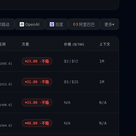
OpenAI
▾
节跳动
百度
阿里巴巴
更多
 区间
方差
价格 ($/1M)
上下文
$2 / $12
1M
23.00 ·
不稳
1505.0]
$5 / $25
1M
31.00 ·
不稳
1513.0]
N/A
N/A
33.00 ·
不稳
1498.0]
N/A
N/A
48.00 ·
不稳
1504.0]