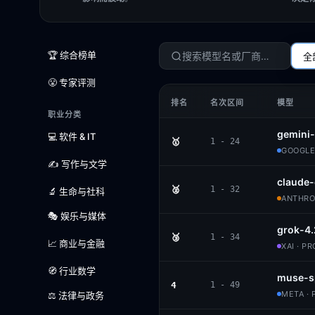
🏆 综合榜单
全
😤 专家评测
排名
名次区间
模型
职业分类
gemini-
💻 软件 & IT
🥇
1 - 24
GOOGLE
✍️ 写作与文学
claude-
🥈
1 - 32
🔬 生命与社科
ANTHROP
🎭 娱乐与媒体
grok-4.
🥉
1 - 34
📈 商业与金融
XAI · P
🧭 行业数学
muse-s
4
1 - 49
META · 
⚖️ 法律与政务