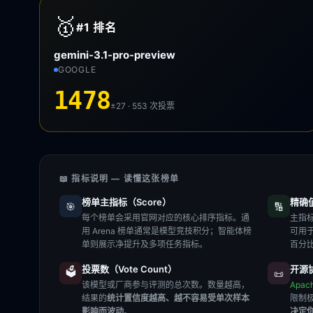
🥇
#1
排名
gemini-3.1-pro-preview
GOOGLE
1478
±27 · 553
次投票
📖 指标说明 — 读懂这张榜单
榜单主指标（Score）
精确值（
🎯
🔢
每个榜单会采用官网对应的核心排序指标。通
主指标
用 Arena 榜单通常是模型竞技积分；智能体榜
可用
单则展示净提升及多项任务指标。
百分
投票数（Vote Count）
开源协
🗳️
📜
该模型或厂商参与评测的总次数。数量越高，
Apac
结果的
统计置信度越高、越不容易受单次样本
限制
影响而波动
。
决定