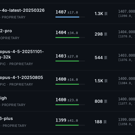
t-4o-latest-20250326
1407
1407.000
±17.0
1.3K
票
[1390.0, 
· PROPRIETARY
2-pro
1404
1404.000
±34.0
298
票
[1370.0, 
ROPRIETARY
-opus-4-5-20251101-
1403
1403.000
g-32k
±27.0
544
票
[1376.0, 
IC · PROPRIETARY
-opus-4-1-20250805
1400
1400.000
±16.0
1.5K
票
[1384.0, 
IC · PROPRIETARY
igh
1400
1400.000
±23.0
808
票
[1377.0, 
· PROPRIETARY
6-plus
1399
1399.000
±41.0
188
票
[1358.0, 
 PROPRIETARY