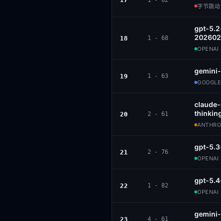
1 - 62
字节跳动 ·
gpt-5.2
202602
18
1 - 68
OPENAI 
gemini-
19
1 - 63
GOOGLE
claude
thinkin
20
2 - 61
ANTHROP
gpt-5.3
21
2 - 76
OPENAI 
gpt-5.4
22
1 - 82
OPENAI 
gemini-
23
4 - 61