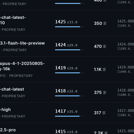
票
[1399.0, 
 PROPRIETARY
-chat-latest-
1425
1425.000
10
±33.0
350
票
[1392.0, 
· PROPRIETARY
3.1-flash-lite-preview
1424
1424.000
±29.0
470
票
[1395.0, 
 · PROPRIETARY
-opus-4-1-20250805-
1419
1419.000
g-16k
±19.0
1.1K
票
[1400.0, 
IC · PROPRIETARY
-chat-latest
1418
1418.000
±32.0
375
票
[1386.0, 
· PROPRIETARY
-high
1417
1417.000
±35.0
317
票
[1382.0, 
· PROPRIETARY
2.5-pro
1415
1415.000
±14.0
2.2K
票