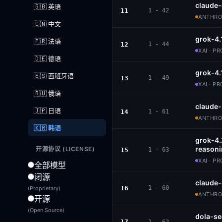
claude
🇬🇧 英语
11
1 - 42
ANTHROP
🇨🇳 中文
grok-4.
🇫🇷 法语
12
1 - 44
XAI · P
🇩🇪 德语
grok-4.
🇪🇸 西班牙语
13
1 - 49
XAI · P
🇷🇺 俄语
claude
🇯🇵 日语
14
1 - 61
ANTHROP
🇰🇷 韩语
grok-4
reason
开源协议 (LICENSE)
15
1 - 63
XAI · P
全部模型
闭源
claude-
16
1 - 60
(Proprietary)
ANTHROP
开源
(Open Source)
dola-se
17