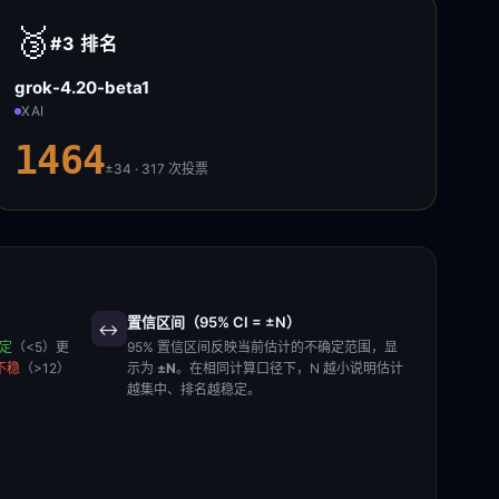
🥉
#3
排名
grok-4.20-beta1
XAI
1464
±34 · 317
次投票
置信区间（95% CI = ±N）
↔️
稳定
（<5）更
95% 置信区间反映当前估计的不确定范围，显
不稳
（>12）
示为
±N
。在相同计算口径下，N 越小说明估计
越集中、排名越稳定。