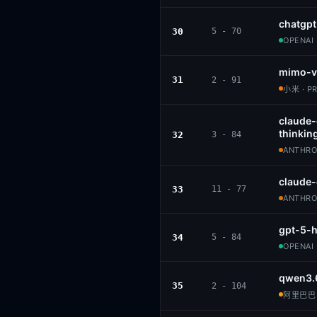
chatgp
30
5 - 70
OPENAI 
mimo-v
31
2 - 91
小米 · P
claude
thinkin
32
3 - 84
ANTHROP
claude
33
11 - 77
ANTHROP
gpt-5-h
34
5 - 84
OPENAI 
qwen3.
35
2 - 104
阿里巴巴 ·