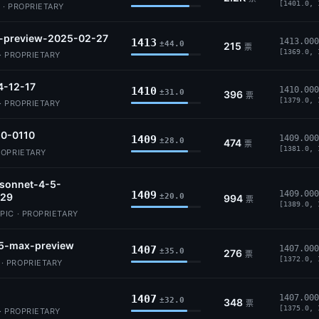
[1401.0, 
 · PROPRIETARY
5-preview-2025-02-27
1413
1413.000
±44.0
215
票
[1369.0, 
· PROPRIETARY
4-12-17
1410
1410.000
±31.0
396
票
[1379.0, 
· PROPRIETARY
.0-0110
1409
1409.000
±28.0
474
票
[1381.0, 
ROPRIETARY
-sonnet-4-5-
1409
1409.000
29
±20.0
994
票
[1389.0, 
IC · PROPRIETARY
5-max-preview
1407
1407.000
±35.0
276
票
[1372.0, 
 PROPRIETARY
1407
1407.000
±32.0
348
票
[1375.0, 
· PROPRIETARY