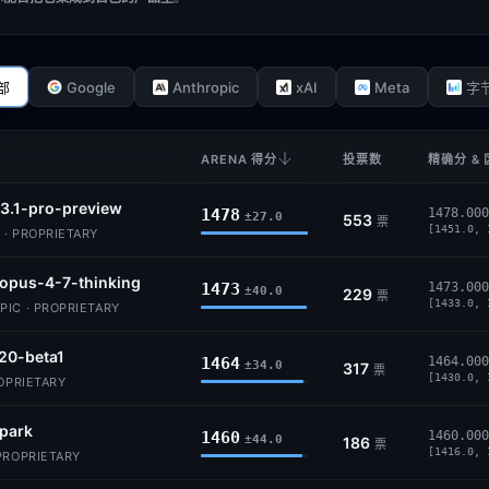
Google
Anthropic
xAI
Meta
部
字
ARENA 得分
投票数
精确分 &
3.1-pro-preview
1478
1478.000
±27.0
553
票
[1451.0, 
 · PROPRIETARY
opus-4-7-thinking
1473
1473.000
±40.0
229
票
[1433.0, 
IC · PROPRIETARY
20-beta1
1464
1464.000
±34.0
317
票
[1430.0, 
ROPRIETARY
park
1460
1460.000
±44.0
186
票
[1416.0, 
PROPRIETARY