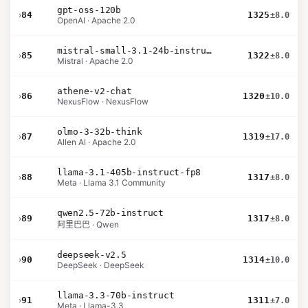
gpt-oss-120b
›
84
1325
±8.0
OpenAI · Apache 2.0
mistral-small-3.1-24b-instruct-2503
›
85
1322
±8.0
Mistral · Apache 2.0
athene-v2-chat
›
86
1320
±10.0
NexusFlow · NexusFlow
olmo-3-32b-think
›
87
1319
±17.0
Allen AI · Apache 2.0
llama-3.1-405b-instruct-fp8
›
88
1317
±8.0
Meta · Llama 3.1 Community
qwen2.5-72b-instruct
›
89
1317
±8.0
阿里巴巴 · Qwen
deepseek-v2.5
›
90
1314
±10.0
DeepSeek · DeepSeek
llama-3.3-70b-instruct
›
91
1311
±7.0
Meta · Llama-3.3