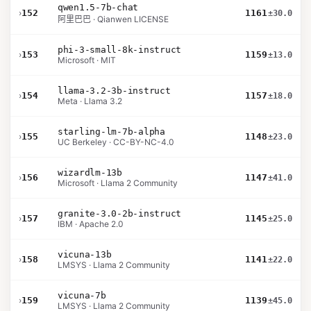
qwen1.5-7b-chat
›
152
1161
±30.0
阿里巴巴 · Qianwen LICENSE
phi-3-small-8k-instruct
›
153
1159
±13.0
Microsoft · MIT
llama-3.2-3b-instruct
›
154
1157
±18.0
Meta · Llama 3.2
starling-lm-7b-alpha
›
155
1148
±23.0
UC Berkeley · CC-BY-NC-4.0
wizardlm-13b
›
156
1147
±41.0
Microsoft · Llama 2 Community
granite-3.0-2b-instruct
›
157
1145
±25.0
IBM · Apache 2.0
vicuna-13b
›
158
1141
±22.0
LMSYS · Llama 2 Community
vicuna-7b
›
159
1139
±45.0
LMSYS · Llama 2 Community