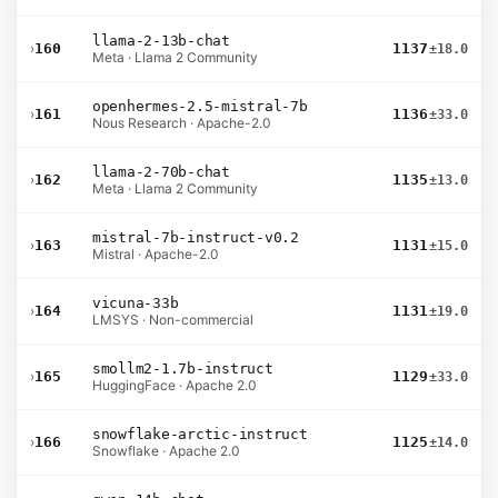
llama-2-13b-chat
›
160
1137
±18.0
Meta · Llama 2 Community
openhermes-2.5-mistral-7b
›
161
1136
±33.0
Nous Research · Apache-2.0
llama-2-70b-chat
›
162
1135
±13.0
Meta · Llama 2 Community
mistral-7b-instruct-v0.2
›
163
1131
±15.0
Mistral · Apache-2.0
vicuna-33b
›
164
1131
±19.0
LMSYS · Non-commercial
smollm2-1.7b-instruct
›
165
1129
±33.0
HuggingFace · Apache 2.0
snowflake-arctic-instruct
›
166
1125
±14.0
Snowflake · Apache 2.0