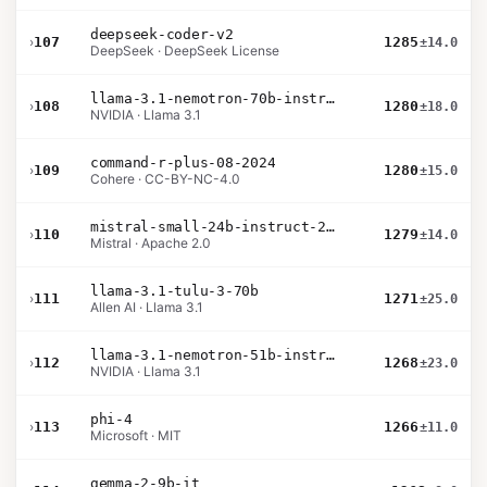
deepseek-coder-v2
›
107
1285
±14.0
DeepSeek · DeepSeek License
llama-3.1-nemotron-70b-instruct
›
108
1280
±18.0
NVIDIA · Llama 3.1
command-r-plus-08-2024
›
109
1280
±15.0
Cohere · CC-BY-NC-4.0
mistral-small-24b-instruct-2501
›
110
1279
±14.0
Mistral · Apache 2.0
llama-3.1-tulu-3-70b
›
111
1271
±25.0
Allen AI · Llama 3.1
llama-3.1-nemotron-51b-instruct
›
112
1268
±23.0
NVIDIA · Llama 3.1
phi-4
›
113
1266
±11.0
Microsoft · MIT
gemma-2-9b-it