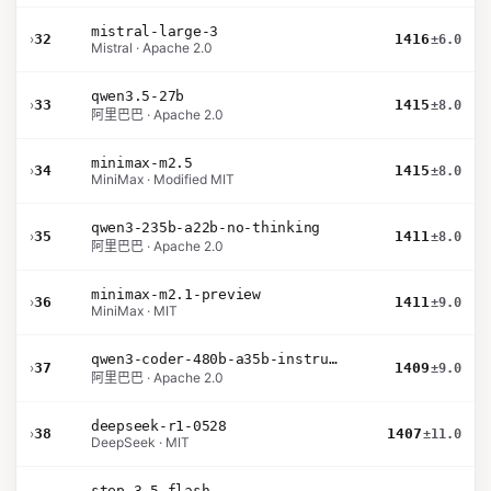
mistral-large-3
›
32
1416
±6.0
Mistral · Apache 2.0
qwen3.5-27b
›
33
1415
±8.0
阿里巴巴 · Apache 2.0
minimax-m2.5
›
34
1415
±8.0
MiniMax · Modified MIT
qwen3-235b-a22b-no-thinking
›
35
1411
±8.0
阿里巴巴 · Apache 2.0
minimax-m2.1-preview
›
36
1411
±9.0
MiniMax · MIT
qwen3-coder-480b-a35b-instruct
›
37
1409
±9.0
阿里巴巴 · Apache 2.0
deepseek-r1-0528
›
38
1407
±11.0
DeepSeek · MIT
step-3.5-flash