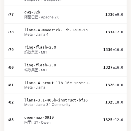
qwq-32b
›
77
1336
±9.0
阿里巴巴 · Apache 2.0
llama-4-maverick-17b-128e-instruct
›
78
1334
±7.0
Meta · Llama 4
ring-flash-2.0
›
79
1330
±16.0
蚂蚁集团 · MIT
ling-flash-2.0
›
80
1327
±16.0
蚂蚁集团 · MIT
llama-4-scout-17b-16e-instruct
›
81
1326
±8.0
Meta · Llama
llama-3.1-405b-instruct-bf16
›
82
1325
±8.0
Meta · Llama 3.1 Community
qwen-max-0919
›
83
1325
±12.0
阿里巴巴 · Qwen