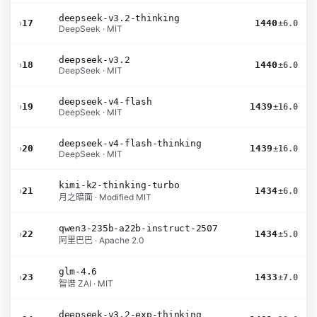
deepseek-v3.2-thinking
›
17
1440
±6.0
DeepSeek · MIT
deepseek-v3.2
›
18
1440
±6.0
DeepSeek · MIT
deepseek-v4-flash
›
19
1439
±16.0
DeepSeek · MIT
deepseek-v4-flash-thinking
›
20
1439
±16.0
DeepSeek · MIT
kimi-k2-thinking-turbo
›
21
1434
±6.0
月之暗面 · Modified MIT
qwen3-235b-a22b-instruct-2507
›
22
1434
±5.0
阿里巴巴 · Apache 2.0
glm-4.6
›
23
1433
±7.0
智谱 ZAI · MIT
deepseek-v3.2-exp-thinking