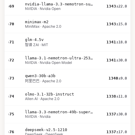
nvidia-llama-3.3-nemotron-super-49b-v1.5
›
69
1343
±22.0
NVIDIA · Nvidia Open
minimax-m2
›
70
1343
±15.0
MiniMax · Apache 2.0
glm-4.5v
›
71
1341
±18.0
智谱 ZAI · MIT
llama-3.1-nemotron-ultra-253b-v1
›
72
1341
±30.0
NVIDIA · Nvidia Open Model
qwen3-30b-a3b
›
73
1340
±9.0
阿里巴巴 · Apache 2.0
olmo-3.1-32b-instruct
›
74
1338
±11.0
Allen AI · Apache 2.0
llama-3.3-nemotron-49b-super-v1
›
75
1337
±30.0
NVIDIA · Nvidia
deepseek-v2.5-1210
›
76
1337
±17.0
DeepSeek · DeepSeek