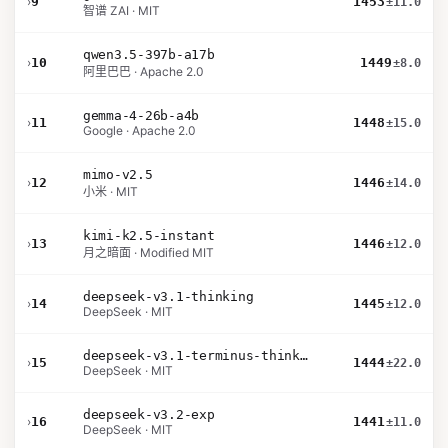
›
9
1453
±11.0
智谱 ZAI · MIT
qwen3.5-397b-a17b
›
10
1449
±8.0
阿里巴巴 · Apache 2.0
gemma-4-26b-a4b
›
11
1448
±15.0
Google · Apache 2.0
mimo-v2.5
›
12
1446
±14.0
小米 · MIT
kimi-k2.5-instant
›
13
1446
±12.0
月之暗面 · Modified MIT
deepseek-v3.1-thinking
›
14
1445
±12.0
DeepSeek · MIT
deepseek-v3.1-terminus-thinking
›
15
1444
±22.0
DeepSeek · MIT
deepseek-v3.2-exp
›
16
1441
±11.0
DeepSeek · MIT