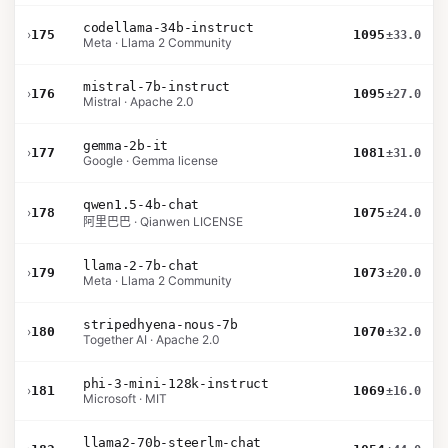
codellama-34b-instruct
›
175
1095
±33.0
Meta · Llama 2 Community
mistral-7b-instruct
›
176
1095
±27.0
Mistral · Apache 2.0
gemma-2b-it
›
177
1081
±31.0
Google · Gemma license
qwen1.5-4b-chat
›
178
1075
±24.0
阿里巴巴 · Qianwen LICENSE
llama-2-7b-chat
›
179
1073
±20.0
Meta · Llama 2 Community
stripedhyena-nous-7b
›
180
1070
±32.0
Together AI · Apache 2.0
phi-3-mini-128k-instruct
›
181
1069
±16.0
Microsoft · MIT
llama2-70b-steerlm-chat