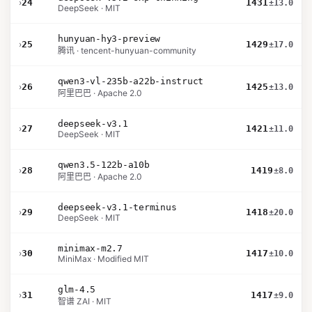
›
24
1431
±13.0
DeepSeek · MIT
hunyuan-hy3-preview
›
25
1429
±17.0
腾讯 · tencent-hunyuan-community
qwen3-vl-235b-a22b-instruct
›
26
1425
±13.0
阿里巴巴 · Apache 2.0
deepseek-v3.1
›
27
1421
±11.0
DeepSeek · MIT
qwen3.5-122b-a10b
›
28
1419
±8.0
阿里巴巴 · Apache 2.0
deepseek-v3.1-terminus
›
29
1418
±20.0
DeepSeek · MIT
minimax-m2.7
›
30
1417
±10.0
MiniMax · Modified MIT
glm-4.5
›
31
1417
±9.0
智谱 ZAI · MIT