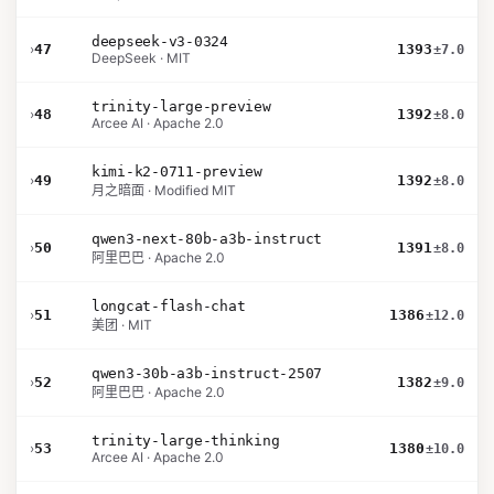
deepseek-v3-0324
›
47
1393
±7.0
DeepSeek · MIT
trinity-large-preview
›
48
1392
±8.0
Arcee AI · Apache 2.0
kimi-k2-0711-preview
›
49
1392
±8.0
月之暗面 · Modified MIT
qwen3-next-80b-a3b-instruct
›
50
1391
±8.0
阿里巴巴 · Apache 2.0
longcat-flash-chat
›
51
1386
±12.0
美团 · MIT
qwen3-30b-a3b-instruct-2507
›
52
1382
±9.0
阿里巴巴 · Apache 2.0
trinity-large-thinking
›
53
1380
±10.0
Arcee AI · Apache 2.0