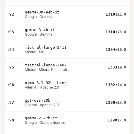
gemma-3n-e4b-it
›
92
1310
±11.0
Google · Gemma
gemma-3-4b-it
›
93
1310
±28.0
Google · Gemma
mistral-large-2411
›
94
1304
±10.0
Mistral · MRL
mistral-large-2407
›
95
1303
±9.0
Mistral · Mistral Research
olmo-3.1-32b-think
›
96
1302
±14.0
Allen AI · Apache 2.0
gpt-oss-20b
›
97
1300
±13.0
OpenAI · Apache 2.0
gemma-2-27b-it
›
98
1298
±7.0
Google · Gemma license