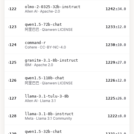
olmo-2-0325-32b-instruct
›
122
1242
±34.0
Allen AI · Apache-2.0
qwen1.5-72b-chat
›
123
1233
±12.0
阿里巴巴 · Qianwen LICENSE
command-r
›
124
1230
±10.0
Cohere · CC-BY-NC-4.0
granite-3.1-8b-instruct
›
125
1229
±27.0
IBM · Apache 2.0
qwen1.5-110b-chat
›
126
1226
±12.0
阿里巴巴 · Qianwen LICENSE
llama-3.1-tulu-3-8b
›
127
1225
±26.0
Allen AI · Llama 3.1
llama-3.1-8b-instruct
›
128
1222
±8.0
Meta · Llama 3.1 Community
qwen1.5-32b-chat
›
129
1221