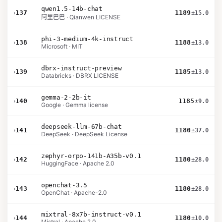
qwen1.5-14b-chat
›
137
1189
±15.0
阿里巴巴 · Qianwen LICENSE
phi-3-medium-4k-instruct
›
138
1188
±13.0
Microsoft · MIT
dbrx-instruct-preview
›
139
1185
±13.0
Databricks · DBRX LICENSE
gemma-2-2b-it
›
140
1185
±9.0
Google · Gemma license
deepseek-llm-67b-chat
›
141
1180
±37.0
DeepSeek · DeepSeek License
zephyr-orpo-141b-A35b-v0.1
›
142
1180
±28.0
HuggingFace · Apache 2.0
openchat-3.5
›
143
1180
±28.0
OpenChat · Apache-2.0
mixtral-8x7b-instruct-v0.1
›
144
1180
±10.0
Mistral · Apache 2.0