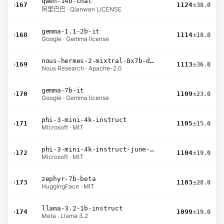
qwen-14b-chat
›
167
1124
±38.0
阿里巴巴 · Qianwen LICENSE
gemma-1.1-2b-it
›
168
1114
±18.0
Google · Gemma license
nous-hermes-2-mixtral-8x7b-dpo
›
169
1113
±36.0
Nous Research · Apache-2.0
gemma-7b-it
›
170
1109
±23.0
Google · Gemma license
phi-3-mini-4k-instruct
›
171
1105
±15.0
Microsoft · MIT
phi-3-mini-4k-instruct-june-2024
›
172
1104
±19.0
Microsoft · MIT
zephyr-7b-beta
›
173
1103
±28.0
HuggingFace · MIT
llama-3.2-1b-instruct
›
174
1099
±19.0
Meta · Llama 3.2