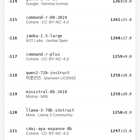
›
114
1263
±8.0
Google · Gemma license
command-r-08-2024
›
115
1261
±15.0
Cohere · CC-BY-NC-4.0
jamba-1.5-large
›
116
1260
±17.0
AI21 Labs · Jamba Open
command-r-plus
›
117
1259
±9.0
Cohere · CC-BY-NC-4.0
qwen2-72b-instruct
›
118
1258
±10.0
阿里巴巴 · Qianwen LICENSE
ministral-8b-2410
›
119
1258
±20.0
Mistral · MRL
llama-3-70b-instruct
›
120
1250
±8.0
Meta · Llama 3 Community
c4ai-aya-expanse-8b
›
121
1247
±15.0
Cohere · CC-BY-NC-4.0