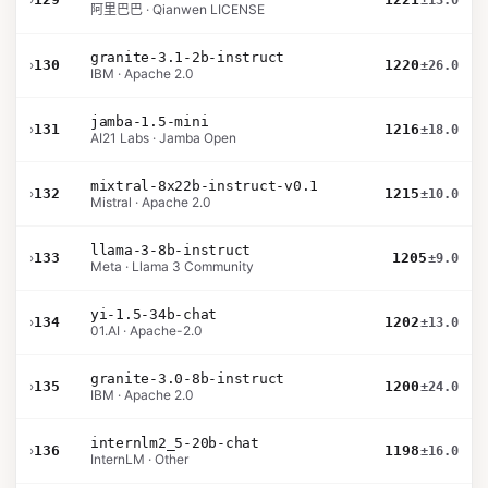
±13.0
阿里巴巴 · Qianwen LICENSE
granite-3.1-2b-instruct
›
130
1220
±26.0
IBM · Apache 2.0
jamba-1.5-mini
›
131
1216
±18.0
AI21 Labs · Jamba Open
mixtral-8x22b-instruct-v0.1
›
132
1215
±10.0
Mistral · Apache 2.0
llama-3-8b-instruct
›
133
1205
±9.0
Meta · Llama 3 Community
yi-1.5-34b-chat
›
134
1202
±13.0
01.AI · Apache-2.0
granite-3.0-8b-instruct
›
135
1200
±24.0
IBM · Apache 2.0
internlm2_5-20b-chat
›
136
1198
±16.0
InternLM · Other