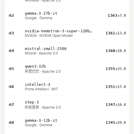
MiniMax · Apache 2.0
gemma-3-27b-it
›
62
1363
±7.0
Google · Gemma
nvidia-nemotron-3-super-120b-a12b
›
63
1361
±13.0
NVIDIA · NVIDIA Open Model
mistral-small-2506
›
64
1360
±10.0
Mistral · Apache 2.0
qwen3-32b
›
65
1355
±25.0
阿里巴巴 · Apache 2.0
intellect-3
›
66
1351
±17.0
Prime Intellect · MIT
step-3
›
67
1347
±16.0
阶跃星辰 · Apache 2.0
gemma-3-12b-it
›
68
1345
±29.0
Google · Gemma