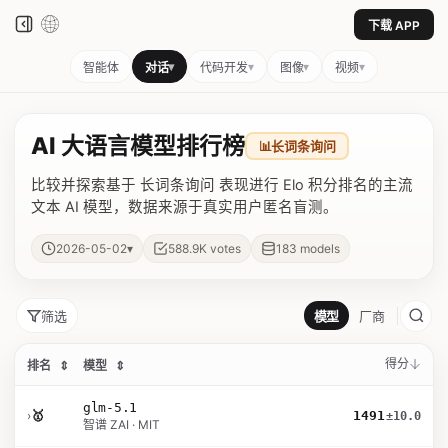
下载 APP
▾
▾
▾
▾
智能体
对话
代码开发
图像
视频
AI 大语言模型排行榜
📊
长词条询问
比较并探索基于 长词条询问 表现进行 Elo 积分排名的主流
文本 AI 模型，数据来源于真实用户匿名盲测。
▾
2026-05-02
588.9K
votes
183
models
筛选
模型
厂商
得分
排名
⇕
模型
⇕
glm-5.1
›
🥇
1491
±10.0
智谱 ZAI · MIT