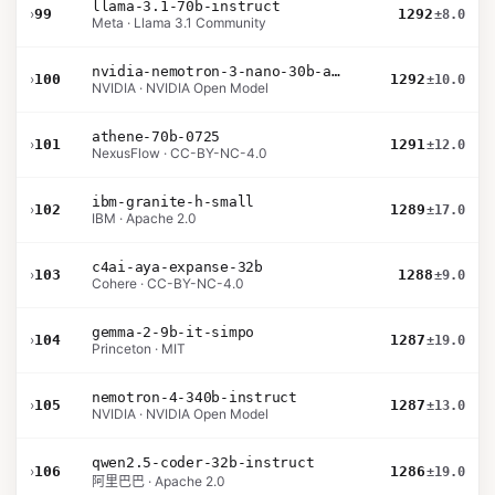
llama-3.1-70b-instruct
›
99
1292
±8.0
Meta · Llama 3.1 Community
nvidia-nemotron-3-nano-30b-a3b-bf16
›
100
1292
±10.0
NVIDIA · NVIDIA Open Model
athene-70b-0725
›
101
1291
±12.0
NexusFlow · CC-BY-NC-4.0
ibm-granite-h-small
›
102
1289
±17.0
IBM · Apache 2.0
c4ai-aya-expanse-32b
›
103
1288
±9.0
Cohere · CC-BY-NC-4.0
gemma-2-9b-it-simpo
›
104
1287
±19.0
Princeton · MIT
nemotron-4-340b-instruct
›
105
1287
±13.0
NVIDIA · NVIDIA Open Model
qwen2.5-coder-32b-instruct
›
106
1286
±19.0
阿里巴巴 · Apache 2.0