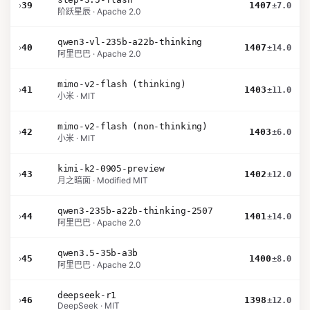
›
39
1407
±7.0
阶跃星辰 · Apache 2.0
qwen3-vl-235b-a22b-thinking
›
40
1407
±14.0
阿里巴巴 · Apache 2.0
mimo-v2-flash (thinking)
›
41
1403
±11.0
小米 · MIT
mimo-v2-flash (non-thinking)
›
42
1403
±6.0
小米 · MIT
kimi-k2-0905-preview
›
43
1402
±12.0
月之暗面 · Modified MIT
qwen3-235b-a22b-thinking-2507
›
44
1401
±14.0
阿里巴巴 · Apache 2.0
qwen3.5-35b-a3b
›
45
1400
±8.0
阿里巴巴 · Apache 2.0
deepseek-r1
›
46
1398
±12.0
DeepSeek · MIT