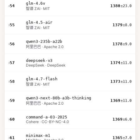
glm-4.6v
›
54
1380
±23.0
智谱 ZAI · MIT
glm-4.5-air
›
55
1379
±8.0
智谱 ZAI · MIT
qwen3-235b-a22b
›
56
1378
±9.0
阿里巴巴 · Apache 2.0
deepseek-v3
›
57
1374
±11.0
DeepSeek · DeepSeek
glm-4.7-flash
›
58
1373
±11.0
智谱 ZAI · MIT
qwen3-next-80b-a3b-thinking
›
59
1369
±11.0
阿里巴巴 · Apache 2.0
command-a-03-2025
›
60
1369
±6.0
Cohere · CC-BY-NC-4.0
minimax-m1
›
61
1365
±7.0