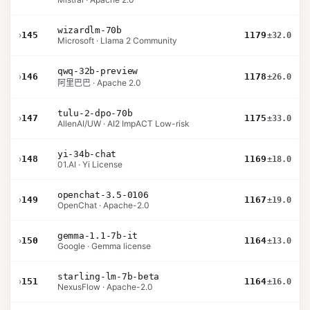
wizardlm-70b
›
145
1179
±32.0
Microsoft · Llama 2 Community
qwq-32b-preview
›
146
1178
±26.0
阿里巴巴 · Apache 2.0
tulu-2-dpo-70b
›
147
1175
±33.0
AllenAI/UW · AI2 ImpACT Low-risk
yi-34b-chat
›
148
1169
±18.0
01.AI · Yi License
openchat-3.5-0106
›
149
1167
±19.0
OpenChat · Apache-2.0
gemma-1.1-7b-it
›
150
1164
±13.0
Google · Gemma license
starling-lm-7b-beta
›
151
1164
±16.0
NexusFlow · Apache-2.0