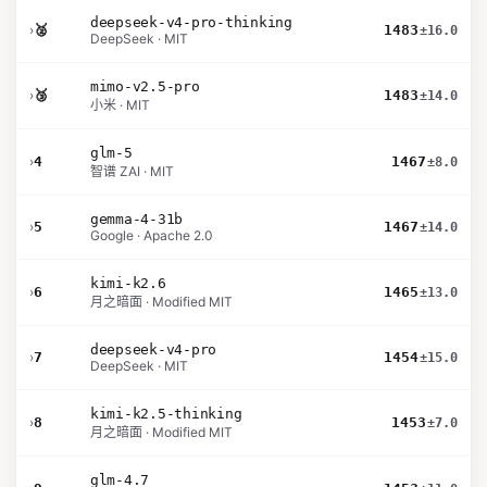
deepseek-v4-pro-thinking
›
🥈
1483
±16.0
DeepSeek · MIT
mimo-v2.5-pro
›
🥉
1483
±14.0
小米 · MIT
glm-5
›
4
1467
±8.0
智谱 ZAI · MIT
gemma-4-31b
›
5
1467
±14.0
Google · Apache 2.0
kimi-k2.6
›
6
1465
±13.0
月之暗面 · Modified MIT
deepseek-v4-pro
›
7
1454
±15.0
DeepSeek · MIT
kimi-k2.5-thinking
›
8
1453
±7.0
月之暗面 · Modified MIT
glm-4.7