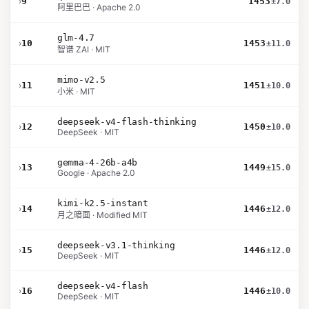
›
9
1453
±7.0
阿里巴巴 · Apache 2.0
glm-4.7
›
10
1453
±11.0
智谱 ZAI · MIT
mimo-v2.5
›
11
1451
±10.0
小米 · MIT
deepseek-v4-flash-thinking
›
12
1450
±10.0
DeepSeek · MIT
gemma-4-26b-a4b
›
13
1449
±15.0
Google · Apache 2.0
kimi-k2.5-instant
›
14
1446
±12.0
月之暗面 · Modified MIT
deepseek-v3.1-thinking
›
15
1446
±12.0
DeepSeek · MIT
deepseek-v4-flash
›
16
1446
±10.0
DeepSeek · MIT