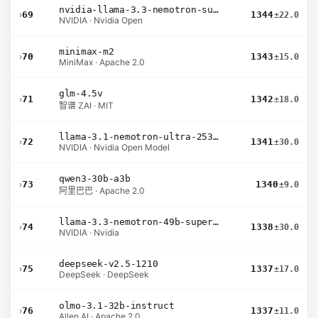
nvidia-llama-3.3-nemotron-super-49b-v1.5
›
69
1344
±22.0
NVIDIA · Nvidia Open
minimax-m2
›
70
1343
±15.0
MiniMax · Apache 2.0
glm-4.5v
›
71
1342
±18.0
智谱 ZAI · MIT
llama-3.1-nemotron-ultra-253b-v1
›
72
1341
±30.0
NVIDIA · Nvidia Open Model
qwen3-30b-a3b
›
73
1340
±9.0
阿里巴巴 · Apache 2.0
llama-3.3-nemotron-49b-super-v1
›
74
1338
±30.0
NVIDIA · Nvidia
deepseek-v2.5-1210
›
75
1337
±17.0
DeepSeek · DeepSeek
olmo-3.1-32b-instruct
›
76
1337
±11.0
Allen AI · Apache 2.0