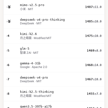
mimo-v2.5-pro
›
🥈
1487
±11.0
小米 · MIT
deepseek-v4-pro-thinking
›
🥉
1485
±10.0
DeepSeek · MIT
kimi-k2.6
›
4
1475
±10.0
月之暗面 · Modified MIT
glm-5
›
5
1469
±8.0
智谱 ZAI · MIT
gemma-4-31b
›
6
1468
±14.0
Google · Apache 2.0
deepseek-v4-pro
›
7
1467
±10.0
DeepSeek · MIT
kimi-k2.5-thinking
›
8
1455
±7.0
月之暗面 · Modified MIT
qwen3.5-397b-a17b