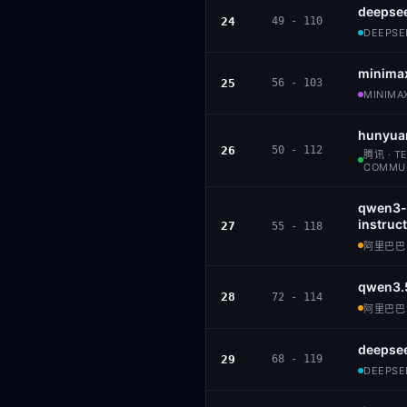
deepsee
24
49 - 110
DEEPSEE
minima
25
56 - 103
MINIMAX
hunyua
26
50 - 112
腾讯 · T
COMMU
qwen3-
instruct
27
55 - 118
阿里巴巴 ·
qwen3.
28
72 - 114
阿里巴巴 ·
deepsee
29
68 - 119
DEEPSEE