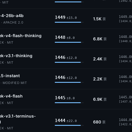
[1442.0
· MIT
4-26b-a4b
1449
1449.0
±15.0
1.5K
票
[1434.0
· APACHE 2.0
k-v4-flash-thinking
1448
1448.0
±8.0
6.8K
票
[1440.0
K · MIT
k-v3.1-thinking
1446
1446.0
±12.0
2.4K
票
[1434.0
K · MIT
.5-instant
1446
1446.0
±12.0
2.2K
票
[1434.0
 MODIFIED MIT
k-v4-flash
1445
1445.0
±8.0
6.9K
票
[1437.0
K · MIT
k-v3.1-terminus-
1444
1444.0
g
±22.0
680
票
[1422.0
K · MIT