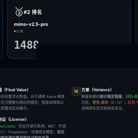
🥈
#2
排名
mimo-v2.5-pro
小米
1488
±8 · 6.3K
次投票
Float Value）
方差（Variance）
📊
的完整浮点数值。对于通用 Arena 榜单
衡量结果的
统计稳定程度
。
绿色·
于区分整数分相近的模型；智能体榜单以
可信；
橙色·波动
（5~12）；
红色·
比和置信区间展示。
说明排名还可能明显变化。
议（License）
he/Llama
：完全开源可商用；
MIT
：开源
极少；
Proprietary
：闭源商业模型。
协议
你能否把它集成到自己的产品里
。