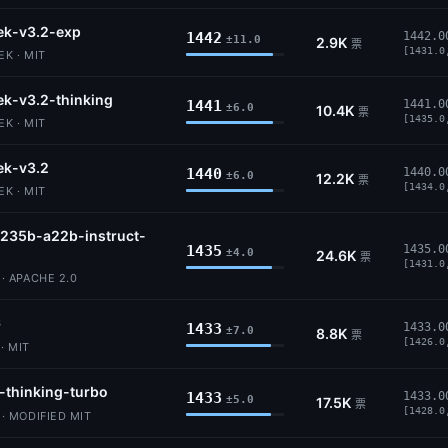
ek-v3.2-exp
1442
1442.0
±11.0
2.9K
票
[1431.0
K · MIT
k-v3.2-thinking
1441
1441.0
±6.0
10.4K
票
[1435.0
K · MIT
ek-v3.2
1440
1440.0
±6.0
12.2K
票
[1434.0
K · MIT
235b-a22b-instruct-
1435
1435.0
±4.0
24.6K
票
[1431.0
 APACHE 2.0
6
1433
1433.0
±7.0
8.8K
票
[1426.0
· MIT
-thinking-turbo
1433
1433.0
±5.0
17.5K
票
[1428.0
 MODIFIED MIT