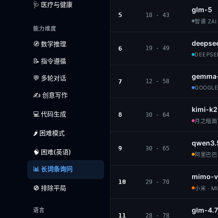
🩺 医疗与健康
glm-5
5
18 - 43
智谱 ZAI 
能力维度
deepse
🧭 数学推理
6
19 - 49
DEEPSEE
📝 指令遵循
gemma-
💬 多轮对话
7
12 - 58
GOOGLE 
✍️ 创意写作
kimi-k2
💻 代码生成
8
30 - 64
月之暗面 ·
🌶️ 困难模式
qwen3.
9
30 - 65
🧠 困难(英语)
阿里巴巴 ·
📊 长词条询问
mimo-v
10
29 - 70
🚫 排除平局
小米 · M
glm-4.7
语言
11
28 - 78