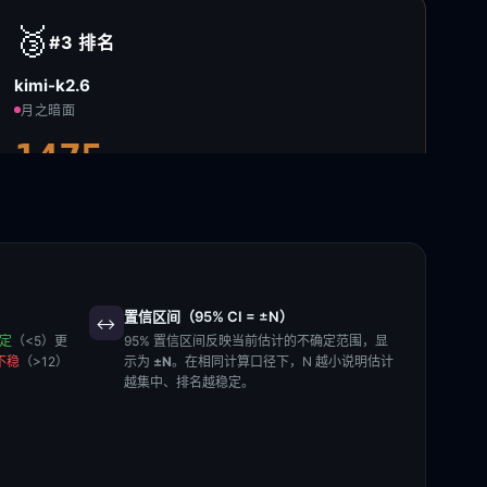
🥉
#3
排名
kimi-k2.6
月之暗面
1475
±8 · 6.1K
次投票
置信区间（95% CI = ±N）
↔️
稳定
（<5）更
95% 置信区间反映当前估计的不确定范围，显
不稳
（>12）
示为
±N
。在相同计算口径下，N 越小说明估计
越集中、排名越稳定。