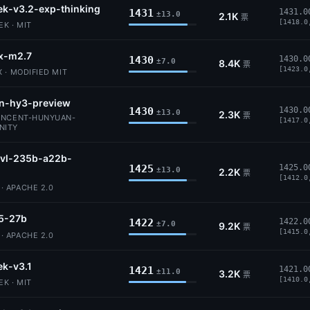
k-v3.2-exp-thinking
1431
1431.0
±13.0
2.1K
票
[1418.0
K · MIT
x-m2.7
1430
1430.0
±7.0
8.4K
票
[1423.0
 · MODIFIED MIT
n-hy3-preview
1430
1430.0
±13.0
2.3K
票
ENCENT-HUNYUAN-
[1417.0
NITY
vl-235b-a22b-
1425
1425.0
±13.0
2.2K
票
[1412.0
 APACHE 2.0
5-27b
1422
1422.0
±7.0
9.2K
票
[1415.0
 APACHE 2.0
k-v3.1
1421
1421.0
±11.0
3.2K
票
[1410.0
K · MIT