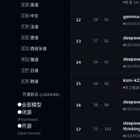
智谱 ZAI 
🇬🇧 英语
🇨🇳 中文
gemma-
12
28 - 91
GOOGLE 
🇫🇷 法语
🇩🇪 德语
deepsee
13
37 - 81
DEEPSEE
🇪🇸 西班牙语
deepsee
🇷🇺 俄语
14
34 - 91
DEEPSEE
🇯🇵 日语
kimi-k2
🇰🇷 韩语
15
34 - 92
月之暗面 ·
开源协议 (LICENSE)
deepsee
全部模型
16
39 - 88
DEEPSEE
闭源
(Proprietary)
deepsee
开源
thinkin
17
25 - 103
(Open Source)
DEEPSEE