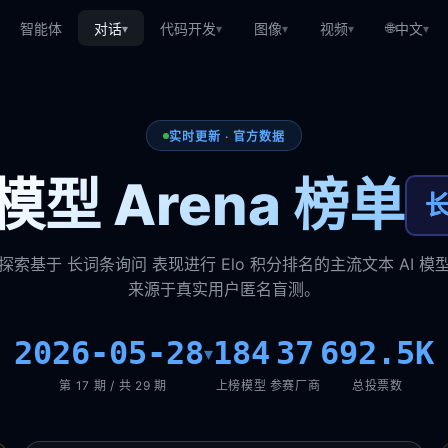
🌐
智能体
对话
代码开发
图像
视频
中文
▾
▾
▾
▾
▾
实时更新 · 官方数据
型 Arena 榜单
探索基于 长词条询问 表现进行 Elo 积分排名的主流文本 AI 模
来源于真实用户匿名盲测。
2026-05-28
184
37
692.5K
▾
第 17 期 / 共 29 期
上榜模型
参赛厂商
总投票数