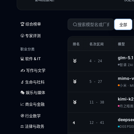
🏆 综合榜单
全部
😤 专家评测
排名
名次区间
模型
职业分类
glm-5.1
💻 软件 & IT
🥇
4 - 24
智谱 ZAI 
✍️ 写作与文学
mimo-v
🥈
🔬 生命与社科
5 - 27
小米 · M
🎭 娱乐与媒体
kimi-k2
🥉
11 - 38
📈 商业与金融
月之暗面 ·
🧭 行业数学
deepsee
4
12 - 41
⚖️ 法律与政务
DEEPSEE