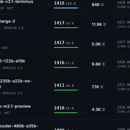
k-v3.1-terminus
1418
1418.0
±20.0
846
票
[1398.0
K · MIT
-large-3
1417
1417.0
±6.0
11.9K
票
[1411.0
 · APACHE 2.0
5
1417
1417.0
±9.0
5.0K
票
[1408.0
· MIT
5-122b-a10b
1416
1416.0
±7.0
9.6K
票
[1409.0
 APACHE 2.0
235b-a22b-no-
1411
1411.0
g
±8.0
7.1K
票
[1403.0
 APACHE 2.0
x-m2.1-preview
1410
1410.0
±9.0
4.3K
票
[1401.0
 · MIT
coder-480b-a35b-
1409.0