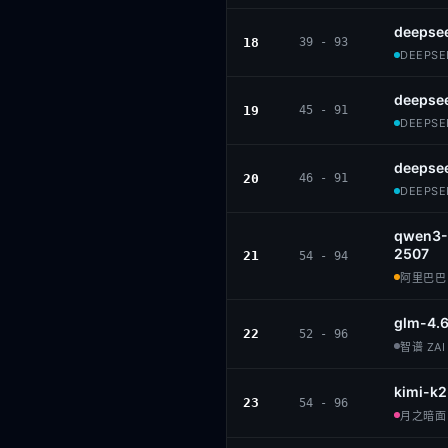
deepse
18
39 - 93
DEEPSEE
deepsee
19
45 - 91
DEEPSEE
deepse
20
46 - 91
DEEPSEE
qwen3-
2507
21
54 - 94
阿里巴巴 ·
glm-4.
22
52 - 96
智谱 ZAI 
kimi-k2
23
54 - 96
月之暗面 ·