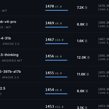
1470
1470.0
±7.0
7.2K
票
[1463.0
· MIT
ek-v4-pro
1469
1469.0
±8.0
6.8K
票
[1461.0
K · MIT
4-31b
1467
1467.0
±14.0
1.6K
票
[1453.0
· APACHE 2.0
.5-thinking
1456
1456.0
±6.0
12.0K
票
[1450.0
 MODIFIED MIT
5-397b-a17b
1455
1455.0
±6.0
11.6K
票
[1449.0
 APACHE 2.0
2.5
1454
1454.0
±8.0
6.6K
票
[1446.0
IT
1453
1453.0
±11.0
3.1K
票