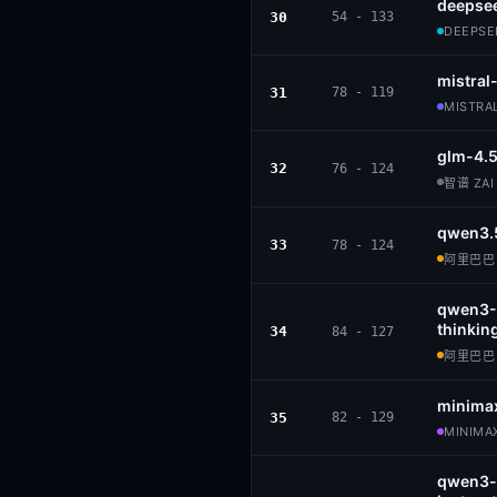
deepsee
30
54 - 133
DEEPSEE
mistral
31
78 - 119
MISTRAL
glm-4.
32
76 - 124
智谱 ZAI 
qwen3.
33
78 - 124
阿里巴巴 ·
qwen3-
thinkin
34
84 - 127
阿里巴巴 ·
minima
35
82 - 129
MINIMAX
qwen3-