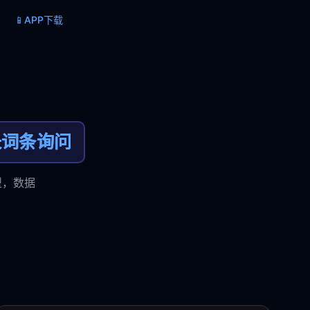
📱
APP下载
长词条询问
型，数据