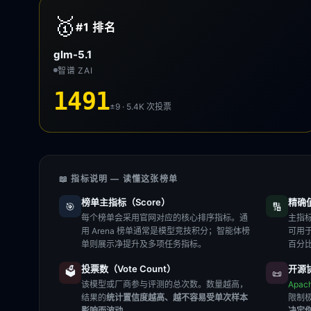
🥇
#1
排名
glm-5.1
智谱 ZAI
1491
±9 · 5.4K
次投票
📖 指标说明 — 读懂这张榜单
榜单主指标（Score）
精确值（
🎯
🔢
每个榜单会采用官网对应的核心排序指标。通
主指标
用 Arena 榜单通常是模型竞技积分；智能体榜
可用
单则展示净提升及多项任务指标。
百分
投票数（Vote Count）
开源协
🗳️
📜
该模型或厂商参与评测的总次数。数量越高，
Apac
结果的
统计置信度越高、越不容易受单次样本
限制
影响而波动
。
决定