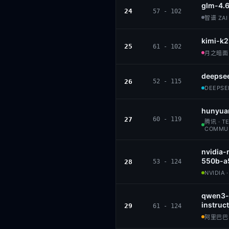
glm-4.
24
57 - 102
智谱 ZAI 
kimi-k2
25
61 - 102
月之暗面 ·
deepsee
26
52 - 115
DEEPSEE
hunyua
27
60 - 119
腾讯 · T
COMMU
nvidia-
550b-a
28
53 - 124
NVIDIA 
qwen3-
instruct
29
61 - 124
阿里巴巴 ·