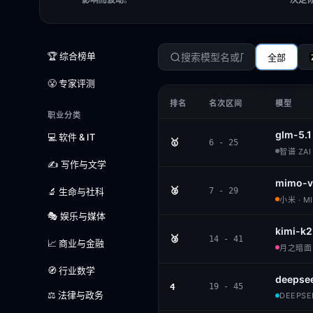
🏆 综合榜单
全部
😤 专家评测
排名
名次区间
模型
职业分类
glm-5.1
💻 软件 & IT
🥇
6 - 25
智谱 ZAI 
✍️ 写作与文学
mimo-v
🥈
🔬 生命与社科
7 - 29
小米 · M
🎭 娱乐与媒体
kimi-k2
🥉
14 - 41
📈 商业与金融
月之暗面 ·
🧭 行业数学
deepsee
4
19 - 45
⚖️ 法律与政务
DEEPSEE