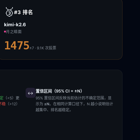
🥉
#3
排名
kimi-k2.6
月之暗面
1475
±7 · 9.1K
次投票
置信区间（95% CI = ±N）
↔️
稳定
（<5）更
95% 置信区间反映当前估计的不确定范围，显
不稳
（>12）
示为
±N
。在相同计算口径下，N 越小说明估计
越集中、排名越稳定。