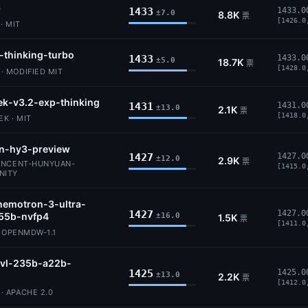
6
1433
1433.0
±7.0
8.8K
票
[1426.0
· MIT
-thinking-turbo
1433
1433.0
±5.0
18.7K
票
[1428.0
 MODIFIED MIT
k-v3.2-exp-thinking
1431
1431.0
±13.0
2.1K
票
[1418.0
K · MIT
n-hy3-preview
1427
1427.0
±12.0
2.9K
票
ENCENT-HUNYUAN-
[1415.0
NITY
nemotron-3-ultra-
1427
1427.0
55b-nvfp4
±16.0
1.5K
票
[1411.0
· OPENMDW-1.1
vl-235b-a22b-
1425
1425.0
±13.0
2.2K
票
[1412.0
 APACHE 2.0