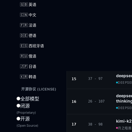
小米 · M
🇬🇧 英语
🇨🇳 中文
deepsee
12
41 - 84
DEEPSEE
🇫🇷 法语
🇩🇪 德语
gemma-
13
34 - 98
GOOGLE 
🇪🇸 西班牙语
deepsee
🇷🇺 俄语
14
43 - 88
DEEPSEE
🇯🇵 日语
deepsee
🇰🇷 韩语
15
37 - 97
DEEPSEE
开源协议 (LICENSE)
deepsee
全部模型
thinkin
16
26 - 107
闭源
DEEPSEE
(Proprietary)
开源
kimi-k2
17
38 - 98
(Open Source)
月之暗面 ·