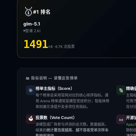
🥇
#1
排名
glm-5.1
智谱 ZAI
1491
±8 · 6.7K
次投票
📖 指标说明 — 读懂这张榜单
榜单主指标（Score）
精确值（
🎯
🔢
每个榜单会采用官网对应的核心排序指标。通
主指标
用 Arena 榜单通常是模型竞技积分；智能体榜
可用
单则展示净提升及多项任务指标。
百分
投票数（Vote Count）
开源协
🗳️
📜
该模型或厂商参与评测的总次数。数量越高，
Apac
结果的
统计置信度越高、越不容易受单次样本
限制
影响而波动
。
决定