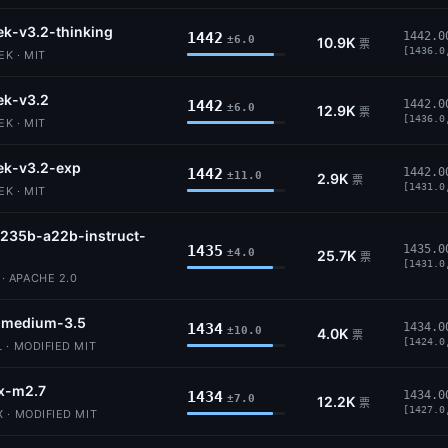
k-v3.2-thinking
1442
1442.0
±6.0
10.9K
票
[1436.0
K · MIT
ek-v3.2
1442
1442.0
±6.0
12.9K
票
[1436.0
K · MIT
ek-v3.2-exp
1442
1442.0
±11.0
2.9K
票
[1431.0
K · MIT
235b-a22b-instruct-
1435
1435.0
±4.0
25.7K
票
[1431.0
 APACHE 2.0
l-medium-3.5
1434
1434.0
±10.0
4.0K
票
[1424.0
 · MODIFIED MIT
x-m2.7
1434
1434.0
±7.0
12.2K
票
[1427.0
 · MODIFIED MIT