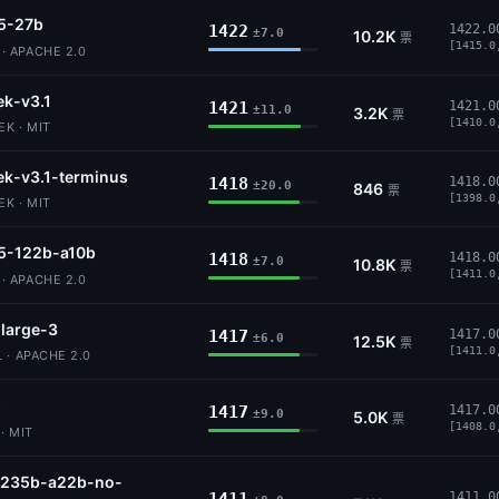
5-27b
1422
1422.0
±7.0
10.2K
票
[1415.0
 APACHE 2.0
k-v3.1
1421
1421.0
±11.0
3.2K
票
[1410.0
K · MIT
k-v3.1-terminus
1418
1418.0
±20.0
846
票
[1398.0
K · MIT
5-122b-a10b
1418
1418.0
±7.0
10.8K
票
[1411.0
 APACHE 2.0
-large-3
1417
1417.0
±6.0
12.5K
票
[1411.0
 · APACHE 2.0
5
1417
1417.0
±9.0
5.0K
票
[1408.0
· MIT
235b-a22b-no-
1411.0