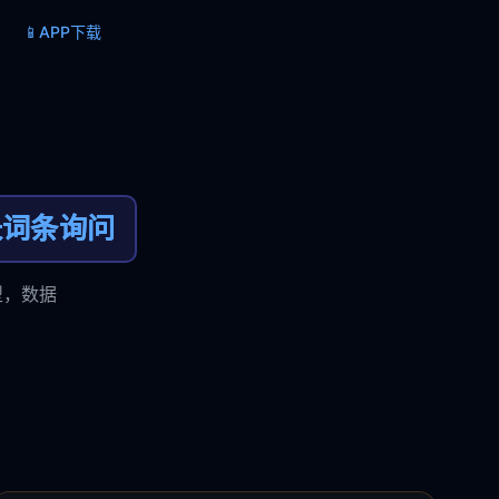
📱
APP下载
长词条询问
型，数据