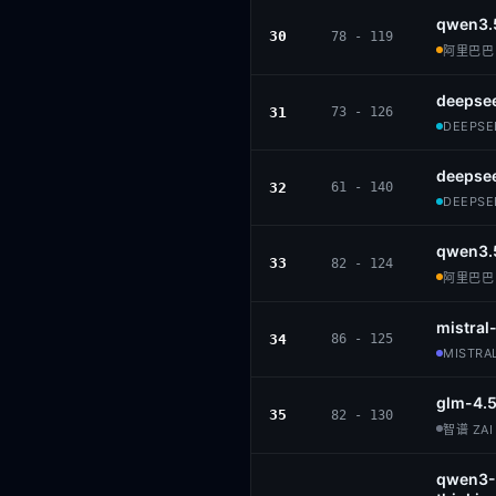
qwen3.
30
78 - 119
阿里巴巴 ·
deepsee
31
73 - 126
DEEPSEE
deepsee
32
61 - 140
DEEPSEE
qwen3.
33
82 - 124
阿里巴巴 ·
mistral
34
86 - 125
MISTRAL
glm-4.
35
82 - 130
智谱 ZAI 
qwen3-