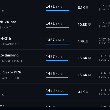
1471
1471.0
±7.0
8.1K
票
[1464.0
· MIT
ek-v4-pro
1471
1471.0
±7.0
10.8K
票
[1464.0
K · MIT
4-31b
1467
1467.0
±14.0
1.7K
票
[1453.0
· APACHE 2.0
.5-thinking
1457
1457.0
±6.0
15.6K
票
[1451.0
 MODIFIED MIT
5-397b-a17b
1456
1456.0
±6.0
15.6K
票
[1450.0
 APACHE 2.0
1453
1453.0
±11.0
3.1K
票
[1442.0
· MIT
2.5
1450
1450.0
±7.0
10.3K
票