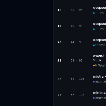
deepsee
18
48 - 95
DEEPSEE
deepse
19
49 - 95
DEEPSEE
deepse
20
44 - 99
DEEPSEE
qwen3-
2507
21
58 - 99
阿里巴巴 ·
mistra
22
52 - 106
MISTRAL
minima
23
57 - 102
MINIMAX