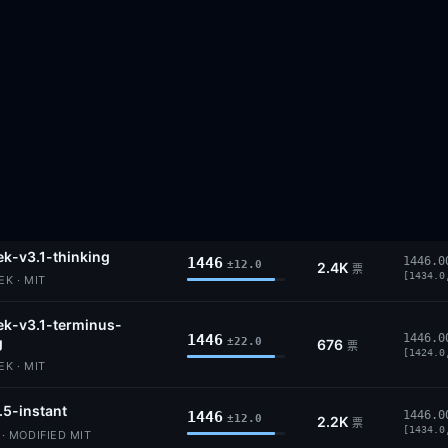
[1443.0
IT
k-v4-flash-thinking
1448
1448.0
±7.0
10.6K
票
[1441.0
K · MIT
4-26b-a4b
1448
1448.0
±15.0
1.6K
票
[1433.0
· APACHE 2.0
k-v4-flash
1446
1446.0
±7.0
10.6K
票
[1439.0
K · MIT
k-v3.1-thinking
1446
1446.0
±12.0
2.4K
票
[1434.0
K · MIT
k-v3.1-terminus-
1446
1446.0
g
±22.0
676
票
[1424.0
K · MIT
.5-instant
1446
1446.0
±12.0
2.2K
票
[1434.0
 MODIFIED MIT