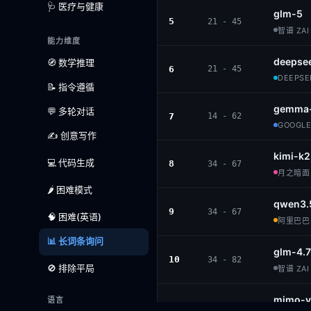
🩺 医疗与健康
glm-5
5
21 - 45
智谱 ZAI 
能力维度
deepse
🧭 数学推理
6
21 - 45
DEEPSEE
📝 指令遵循
gemma-
💬 多轮对话
7
14 - 62
GOOGLE 
✍️ 创意写作
kimi-k2
💻 代码生成
8
34 - 67
月之暗面 ·
🌶️ 困难模式
qwen3.
9
34 - 67
🧠 困难(英语)
阿里巴巴 ·
📊 长词条询问
glm-4.7
10
34 - 82
🚫 排除平局
智谱 ZAI 
mimo-v
语言
11
38 - 80