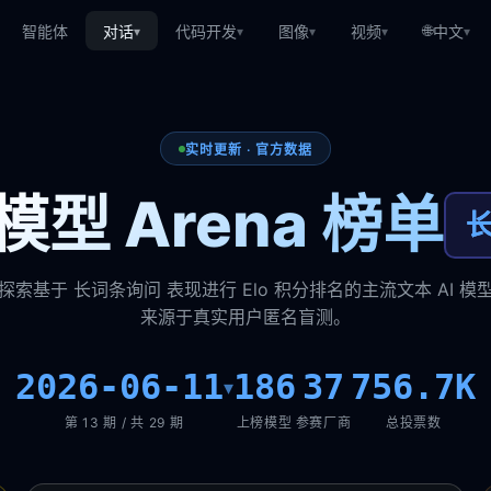
🌐
智能体
对话
代码开发
图像
视频
中文
▾
▾
▾
▾
▾
实时更新 · 官方数据
型 Arena 榜单
探索基于 长词条询问 表现进行 Elo 积分排名的主流文本 AI 模
来源于真实用户匿名盲测。
2026-06-11
186
37
756.7K
▾
第 13 期 / 共 29 期
上榜模型
参赛厂商
总投票数