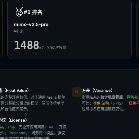
🥈
#2
排名
mimo-v2.5-pro
小米
1488
±7 · 9.9K
次投票
Float Value）
方差（Variance）
📊
的完整浮点数值。对于通用 Arena 榜单
衡量结果的
统计稳定程度
。
绿色·
于区分整数分相近的模型；智能体榜单以
可信；
橙色·波动
（5~12）；
红色·
比和置信区间展示。
说明排名还可能明显变化。
议（License）
he/Llama
：完全开源可商用；
MIT
：开源
极少；
Proprietary
：闭源商业模型。
协议
你能否把它集成到自己的产品里
。