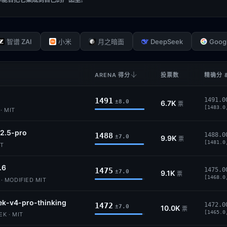
DeepSeek
Goog
智谱 ZAI
小米
月之暗面
ARENA 得分
投票数
精确分 
1491
1491.0
±8.0
6.7K
票
[1483.0
· MIT
2.5-pro
1488
1488.0
±7.0
9.9K
票
[1481.0
IT
.6
1475
1475.0
±7.0
9.1K
票
[1468.0
 MODIFIED MIT
k-v4-pro-thinking
1472
1472.0
±7.0
10.0K
票
[1465.0
K · MIT