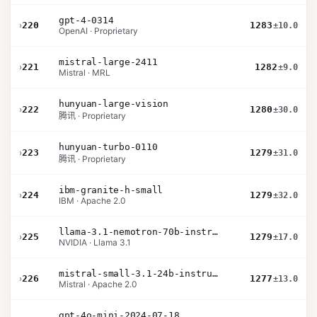
gpt-4-0314
›
220
1283
±10.0
OpenAI · Proprietary
mistral-large-2411
›
221
1282
±9.0
Mistral · MRL
hunyuan-large-vision
›
222
1280
±30.0
腾讯 · Proprietary
hunyuan-turbo-0110
›
223
1279
±31.0
腾讯 · Proprietary
ibm-granite-h-small
›
224
1279
±32.0
IBM · Apache 2.0
llama-3.1-nemotron-70b-instruct
›
225
1279
±17.0
NVIDIA · Llama 3.1
mistral-small-3.1-24b-instruct-2503
›
226
1277
±13.0
Mistral · Apache 2.0
gpt-4o-mini-2024-07-18