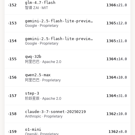
glm-4.7-flash
›
152
1366
±21.0
智谱 ZAI · MIT
gemini-2.5-flash-lite-preview-06-17-thinking
›
153
1365
±12.0
Google · Proprietary
gemini-2.5-flash-lite-preview-09-2025-no-thinking
›
154
1365
±11.0
Google · Proprietary
qwq-32b
›
155
1364
±14.0
阿里巴巴 · Apache 2.0
qwen2.5-max
›
156
1364
±10.0
阿里巴巴 · Proprietary
step-3
›
157
1364
±31.0
阶跃星辰 · Apache 2.0
claude-3-7-sonnet-20250219
›
158
1362
±10.0
Anthropic · Proprietary
o1-mini
›
159
1362
±8.0
OpenAI · Proprietary