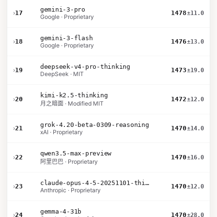
gemini-3-pro
›
17
1478
±11.0
Google · Proprietary
gemini-3-flash
›
18
1476
±13.0
Google · Proprietary
deepseek-v4-pro-thinking
›
19
1473
±19.0
DeepSeek · MIT
kimi-k2.5-thinking
›
20
1472
±12.0
月之暗面 · Modified MIT
grok-4.20-beta-0309-reasoning
›
21
1470
±14.0
xAI · Proprietary
qwen3.5-max-preview
›
22
1470
±16.0
阿里巴巴 · Proprietary
claude-opus-4-5-20251101-thinking-32k
›
23
1470
±12.0
Anthropic · Proprietary
gemma-4-31b
›
24
1470
±28.0