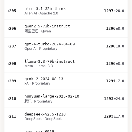
olmo-3.1-32b-think
›
205
1297
±26.0
Allen AI · Apache 2.0
qwen2.5-72b-instruct
›
206
1296
±8.0
阿里巴巴 · Qwen
gpt-4-turbo-2024-04-09
›
207
1296
±8.0
OpenAI · Proprietary
llama-3.3-70b-instruct
›
208
1296
±8.0
Meta · Llama-3.3
grok-2-2024-08-13
›
209
1294
±7.0
xAI · Proprietary
hunyuan-large-2025-02-10
›
210
1293
±24.0
腾讯 · Proprietary
deepseek-v2.5-1210
›
211
1293
±17.0
DeepSeek · DeepSeek
qwen-max-0919