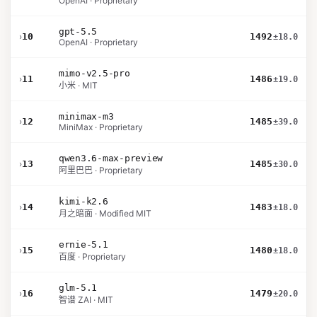
OpenAI · Proprietary
gpt-5.5
›
10
1492
±18.0
OpenAI · Proprietary
mimo-v2.5-pro
›
11
1486
±19.0
小米 · MIT
minimax-m3
›
12
1485
±39.0
MiniMax · Proprietary
qwen3.6-max-preview
›
13
1485
±30.0
阿里巴巴 · Proprietary
kimi-k2.6
›
14
1483
±18.0
月之暗面 · Modified MIT
ernie-5.1
›
15
1480
±18.0
百度 · Proprietary
glm-5.1
›
16
1479
±20.0
智谱 ZAI · MIT