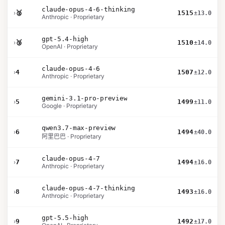
claude-opus-4-6-thinking
›
🥈
1515
±13.0
Anthropic · Proprietary
gpt-5.4-high
›
🥉
1510
±14.0
OpenAI · Proprietary
claude-opus-4-6
›
4
1507
±12.0
Anthropic · Proprietary
gemini-3.1-pro-preview
›
5
1499
±11.0
Google · Proprietary
qwen3.7-max-preview
›
6
1494
±40.0
阿里巴巴 · Proprietary
claude-opus-4-7
›
7
1494
±16.0
Anthropic · Proprietary
claude-opus-4-7-thinking
›
8
1493
±16.0
Anthropic · Proprietary
gpt-5.5-high
›
9
1492
±17.0