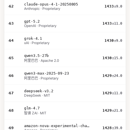
claude-opus-4-1-20250805
›
62
1433
±9.0
Anthropic · Proprietary
gpt-5.2
›
63
1433
±11.0
OpenAI · Proprietary
grok-4.1
›
64
1430
±9.0
xAI · Proprietary
qwen3.5-27b
›
65
1430
±15.0
阿里巴巴 · Apache 2.0
qwen3-max-2025-09-23
›
66
1429
±24.0
阿里巴巴 · Proprietary
deepseek-v3.2
›
67
1429
±11.0
DeepSeek · MIT
glm-4.7
›
68
1429
±21.0
智谱 ZAI · MIT
amazon-nova-experimental-chat-26-02-10
›
69
1428
±39.0