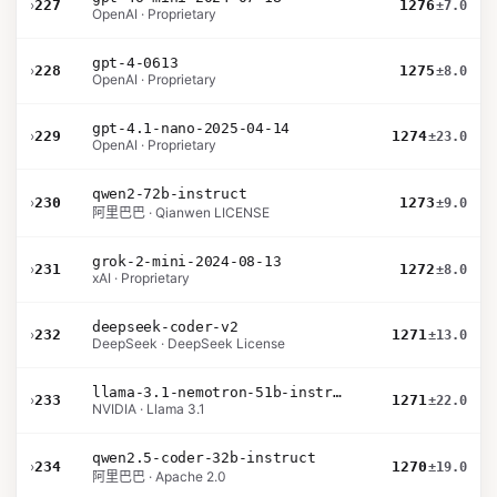
›
227
1276
±7.0
OpenAI · Proprietary
gpt-4-0613
›
228
1275
±8.0
OpenAI · Proprietary
gpt-4.1-nano-2025-04-14
›
229
1274
±23.0
OpenAI · Proprietary
qwen2-72b-instruct
›
230
1273
±9.0
阿里巴巴 · Qianwen LICENSE
grok-2-mini-2024-08-13
›
231
1272
±8.0
xAI · Proprietary
deepseek-coder-v2
›
232
1271
±13.0
DeepSeek · DeepSeek License
llama-3.1-nemotron-51b-instruct
›
233
1271
±22.0
NVIDIA · Llama 3.1
qwen2.5-coder-32b-instruct
›
234
1270
±19.0
阿里巴巴 · Apache 2.0