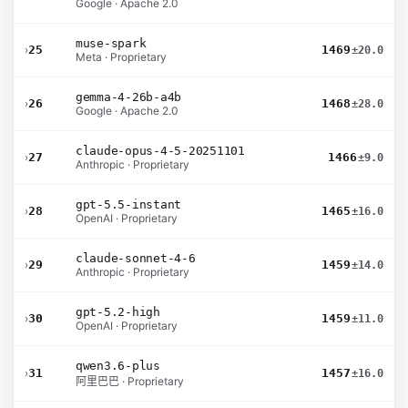
Google · Apache 2.0
muse-spark
›
25
1469
±20.0
Meta · Proprietary
gemma-4-26b-a4b
›
26
1468
±28.0
Google · Apache 2.0
claude-opus-4-5-20251101
›
27
1466
±9.0
Anthropic · Proprietary
gpt-5.5-instant
›
28
1465
±16.0
OpenAI · Proprietary
claude-sonnet-4-6
›
29
1459
±14.0
Anthropic · Proprietary
gpt-5.2-high
›
30
1459
±11.0
OpenAI · Proprietary
qwen3.6-plus
›
31
1457
±16.0
阿里巴巴 · Proprietary