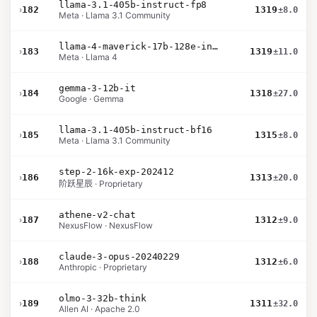
llama-3.1-405b-instruct-fp8
›
182
1319
±8.0
Meta · Llama 3.1 Community
llama-4-maverick-17b-128e-instruct
›
183
1319
±11.0
Meta · Llama 4
gemma-3-12b-it
›
184
1318
±27.0
Google · Gemma
llama-3.1-405b-instruct-bf16
›
185
1315
±8.0
Meta · Llama 3.1 Community
step-2-16k-exp-202412
›
186
1313
±20.0
阶跃星辰 · Proprietary
athene-v2-chat
›
187
1312
±9.0
NexusFlow · NexusFlow
claude-3-opus-20240229
›
188
1312
±6.0
Anthropic · Proprietary
olmo-3-32b-think
›
189
1311
±32.0
Allen AI · Apache 2.0