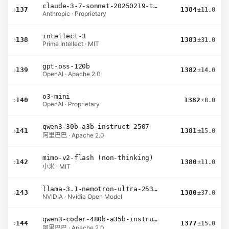
claude-3-7-sonnet-20250219-thinking-32k
›
137
1384
±11.0
Anthropic · Proprietary
intellect-3
›
138
1383
±31.0
Prime Intellect · MIT
gpt-oss-120b
›
139
1382
±14.0
OpenAI · Apache 2.0
o3-mini
›
140
1382
±8.0
OpenAI · Proprietary
qwen3-30b-a3b-instruct-2507
›
141
1381
±15.0
阿里巴巴 · Apache 2.0
mimo-v2-flash (non-thinking)
›
142
1380
±11.0
小米 · MIT
llama-3.1-nemotron-ultra-253b-v1
›
143
1380
±37.0
NVIDIA · Nvidia Open Model
qwen3-coder-480b-a35b-instruct
›
144
1377
±15.0
阿里巴巴 · Apache 2.0