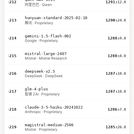
›
212
1291
±12.0
阿里巴巴 · Qwen
hunyuan-standard-2025-02-10
›
213
1290
±24.0
腾讯 · Proprietary
gemini-1.5-flash-002
›
214
1288
±9.0
Google · Proprietary
mistral-large-2407
›
215
1288
±8.0
Mistral · Mistral Research
deepseek-v2.5
›
216
1287
±10.0
DeepSeek · DeepSeek
glm-4-plus
›
217
1287
±10.0
智谱 ZAI · Proprietary
claude-3-5-haiku-20241022
›
218
1286
±7.0
Anthropic · Proprietary
magistral-medium-2506
›
219
1285
±26.0
Mistral · Proprietary