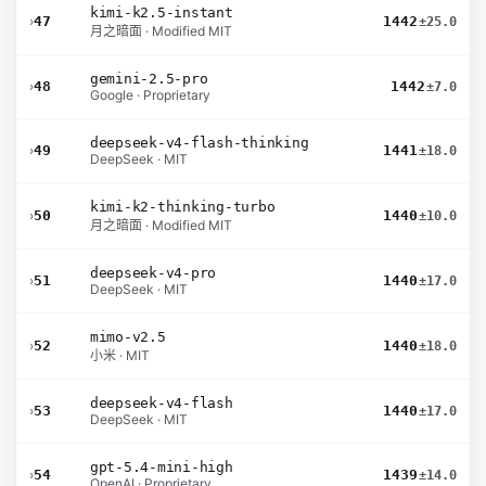
kimi-k2.5-instant
›
47
1442
±25.0
月之暗面 · Modified MIT
gemini-2.5-pro
›
48
1442
±7.0
Google · Proprietary
deepseek-v4-flash-thinking
›
49
1441
±18.0
DeepSeek · MIT
kimi-k2-thinking-turbo
›
50
1440
±10.0
月之暗面 · Modified MIT
deepseek-v4-pro
›
51
1440
±17.0
DeepSeek · MIT
mimo-v2.5
›
52
1440
±18.0
小米 · MIT
deepseek-v4-flash
›
53
1440
±17.0
DeepSeek · MIT
gpt-5.4-mini-high
›
54
1439
±14.0
OpenAI · Proprietary