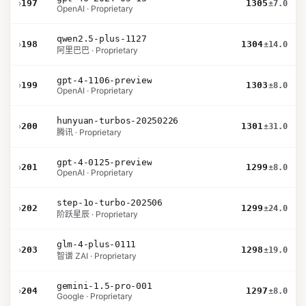
›
197
1305
±7.0
OpenAI · Proprietary
qwen2.5-plus-1127
›
198
1304
±14.0
阿里巴巴 · Proprietary
gpt-4-1106-preview
›
199
1303
±8.0
OpenAI · Proprietary
hunyuan-turbos-20250226
›
200
1301
±31.0
腾讯 · Proprietary
gpt-4-0125-preview
›
201
1299
±8.0
OpenAI · Proprietary
step-1o-turbo-202506
›
202
1299
±24.0
阶跃星辰 · Proprietary
glm-4-plus-0111
›
203
1298
±19.0
智谱 ZAI · Proprietary
gemini-1.5-pro-001
›
204
1297
±8.0
Google · Proprietary