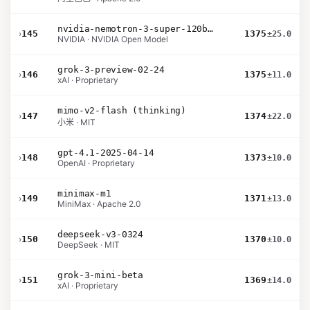
nvidia-nemotron-3-super-120b-a12b
›
145
1375
±25.0
NVIDIA · NVIDIA Open Model
grok-3-preview-02-24
›
146
1375
±11.0
xAI · Proprietary
mimo-v2-flash (thinking)
›
147
1374
±22.0
小米 · MIT
gpt-4.1-2025-04-14
›
148
1373
±10.0
OpenAI · Proprietary
minimax-m1
›
149
1371
±13.0
MiniMax · Apache 2.0
deepseek-v3-0324
›
150
1370
±10.0
DeepSeek · MIT
grok-3-mini-beta
›
151
1369
±14.0
xAI · Proprietary