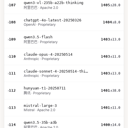
qwen3-vl-235b-a22b-thinking
›
107
1405
±28.0
阿里巴巴 · Apache 2.0
chatgpt-4o-latest-20250326
›
108
1404
±8.0
OpenAI · Proprietary
qwen3.5-flash
›
109
1403
±13.0
阿里巴巴 · Proprietary
claude-opus-4-20250514
›
110
1403
±11.0
Anthropic · Proprietary
claude-sonnet-4-20250514-thinking-32k
›
111
1403
±13.0
Anthropic · Proprietary
hunyuan-t1-20250711
›
112
1401
±38.0
腾讯 · Proprietary
mistral-large-3
›
113
1401
±11.0
Mistral · Apache 2.0
qwen3.5-35b-a3b
›
114
1400
±14.0
阿里巴巴 · Apache 2.0