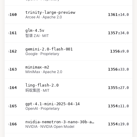
trinity-large-preview
›
160
1361
±14.0
Arcee AI · Apache 2.0
glm-4.5v
›
161
1357
±34.0
智谱 ZAI · MIT
gemini-2.0-flash-001
›
162
1356
±9.0
Google · Proprietary
minimax-m2
›
163
1356
±33.0
MiniMax · Apache 2.0
ling-flash-2.0
›
164
1355
±27.0
蚂蚁集团 · MIT
gpt-4.1-mini-2025-04-14
›
165
1354
±11.0
OpenAI · Proprietary
nvidia-nemotron-3-nano-30b-a3b-bf16
›
166
1354
±19.0
NVIDIA · NVIDIA Open Model