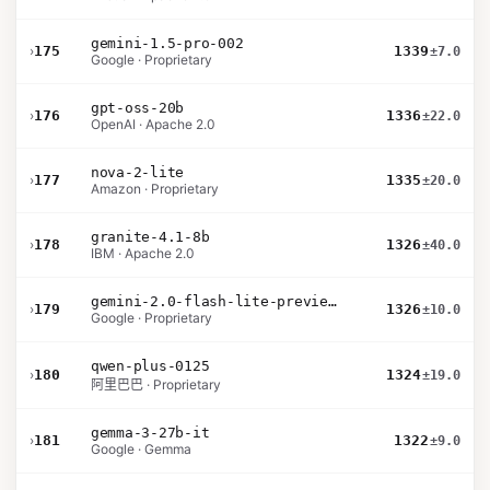
gemini-1.5-pro-002
›
175
1339
±7.0
Google · Proprietary
gpt-oss-20b
›
176
1336
±22.0
OpenAI · Apache 2.0
nova-2-lite
›
177
1335
±20.0
Amazon · Proprietary
granite-4.1-8b
›
178
1326
±40.0
IBM · Apache 2.0
gemini-2.0-flash-lite-preview-02-05
›
179
1326
±10.0
Google · Proprietary
qwen-plus-0125
›
180
1324
±19.0
阿里巴巴 · Proprietary
gemma-3-27b-it
›
181
1322
±9.0
Google · Gemma