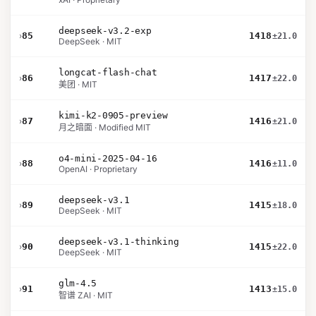
deepseek-v3.2-exp
›
85
1418
±21.0
DeepSeek · MIT
longcat-flash-chat
›
86
1417
±22.0
美团 · MIT
kimi-k2-0905-preview
›
87
1416
±21.0
月之暗面 · Modified MIT
o4-mini-2025-04-16
›
88
1416
±11.0
OpenAI · Proprietary
deepseek-v3.1
›
89
1415
±18.0
DeepSeek · MIT
deepseek-v3.1-thinking
›
90
1415
±22.0
DeepSeek · MIT
glm-4.5
›
91
1413
±15.0
智谱 ZAI · MIT