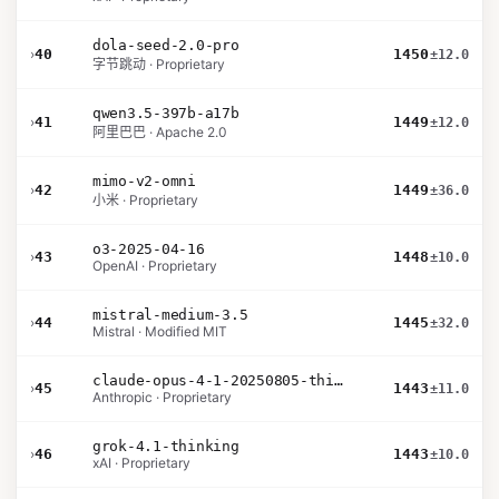
dola-seed-2.0-pro
›
40
1450
±12.0
字节跳动 · Proprietary
qwen3.5-397b-a17b
›
41
1449
±12.0
阿里巴巴 · Apache 2.0
mimo-v2-omni
›
42
1449
±36.0
小米 · Proprietary
o3-2025-04-16
›
43
1448
±10.0
OpenAI · Proprietary
mistral-medium-3.5
›
44
1445
±32.0
Mistral · Modified MIT
claude-opus-4-1-20250805-thinking-16k
›
45
1443
±11.0
Anthropic · Proprietary
grok-4.1-thinking
›
46
1443
±10.0
xAI · Proprietary