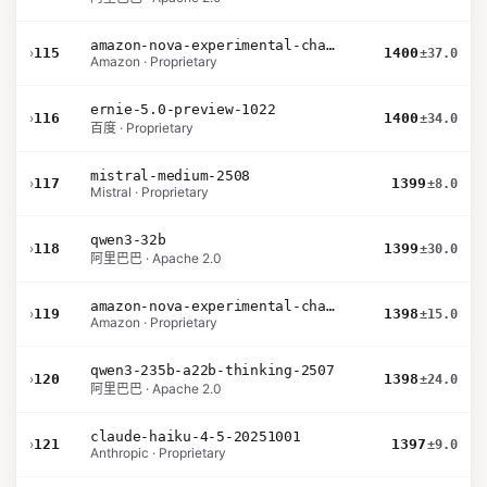
amazon-nova-experimental-chat-12-10
›
115
1400
±37.0
Amazon · Proprietary
ernie-5.0-preview-1022
›
116
1400
±34.0
百度 · Proprietary
mistral-medium-2508
›
117
1399
±8.0
Mistral · Proprietary
qwen3-32b
›
118
1399
±30.0
阿里巴巴 · Apache 2.0
amazon-nova-experimental-chat-11-10
›
119
1398
±15.0
Amazon · Proprietary
qwen3-235b-a22b-thinking-2507
›
120
1398
±24.0
阿里巴巴 · Apache 2.0
claude-haiku-4-5-20251001
›
121
1397
±9.0
Anthropic · Proprietary