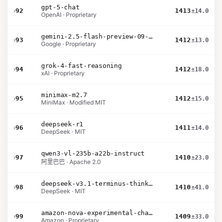
gpt-5-chat
›
92
1413
±14.0
OpenAI · Proprietary
gemini-2.5-flash-preview-09-2025
›
93
1412
±13.0
Google · Proprietary
grok-4-fast-reasoning
›
94
1412
±18.0
xAI · Proprietary
minimax-m2.7
›
95
1412
±15.0
MiniMax · Modified MIT
deepseek-r1
›
96
1411
±14.0
DeepSeek · MIT
qwen3-vl-235b-a22b-instruct
›
97
1410
±23.0
阿里巴巴 · Apache 2.0
deepseek-v3.1-terminus-thinking
›
98
1410
±41.0
DeepSeek · MIT
amazon-nova-experimental-chat-26-01-10
›
99
1409
±33.0
Amazon · Proprietary