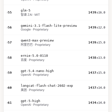
glm-5
›
55
1439
±16.0
智谱 ZAI · MIT
gemini-3.1-flash-lite-preview
›
56
1439
±12.0
Google · Proprietary
qwen3-max-preview
›
57
1439
±15.0
阿里巴巴 · Proprietary
ernie-5.0-0110
›
58
1438
±13.0
百度 · Proprietary
gpt-5.4-nano-high
›
59
1437
±15.0
OpenAI · Proprietary
longcat-flash-chat-2602-exp
›
60
1437
±14.0
美团 · Proprietary
gpt-5-high
›
61
1434
±14.0
OpenAI · Proprietary