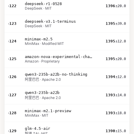
deepseek-r1-0528
›
122
1396
±20.0
DeepSeek · MIT
deepseek-v3.1-terminus
›
123
1395
±39.0
DeepSeek · MIT
minimax-m2.5
›
124
1395
±12.0
MiniMax · Modified MIT
amazon-nova-experimental-chat-10-20
›
125
1395
±20.0
Amazon · Proprietary
qwen3-235b-a22b-no-thinking
›
126
1394
±12.0
阿里巴巴 · Apache 2.0
qwen3-235b-a22b
›
127
1393
±14.0
阿里巴巴 · Apache 2.0
minimax-m2.1-preview
›
128
1393
±18.0
MiniMax · MIT
glm-4.5-air
›
129
1390
±15.0
智谱 ZAI · MIT