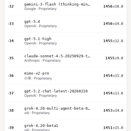
gemini-3-flash (thinking-minimal)
›
32
1456
±10.0
Google · Proprietary
gpt-5.4
›
33
1456
±14.0
OpenAI · Proprietary
gpt-5.1-high
›
34
1455
±12.0
OpenAI · Proprietary
claude-sonnet-4-5-20250929-thinking-32k
›
35
1455
±9.0
Anthropic · Proprietary
mimo-v2-pro
›
36
1454
±15.0
小米 · Proprietary
gpt-5.2-chat-latest-20260210
›
37
1454
±13.0
OpenAI · Proprietary
grok-4.20-multi-agent-beta-0309
›
38
1453
±14.0
xAI · Proprietary
grok-4.20-beta1
›
39
1451
±15.0
xAI · Proprietary