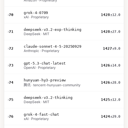
Amazon · Proprietary
grok-4-0709
›
70
1428
±12.0
xAI · Proprietary
deepseek-v3.2-exp-thinking
›
71
1428
±27.0
DeepSeek · MIT
claude-sonnet-4-5-20250929
›
72
1427
±9.0
Anthropic · Proprietary
gpt-5.3-chat-latest
›
73
1426
±14.0
OpenAI · Proprietary
hunyuan-hy3-preview
›
74
1426
±28.0
腾讯 · tencent-hunyuan-community
deepseek-v3.2-thinking
›
75
1425
±12.0
DeepSeek · MIT
grok-4-fast-chat
›
76
1424
±29.0
xAI · Proprietary