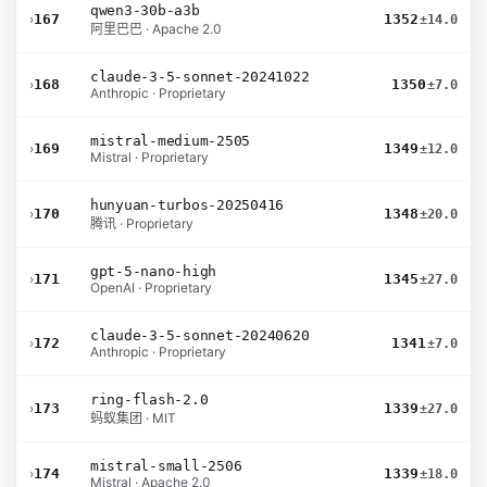
qwen3-30b-a3b
›
167
1352
±14.0
阿里巴巴 · Apache 2.0
claude-3-5-sonnet-20241022
›
168
1350
±7.0
Anthropic · Proprietary
mistral-medium-2505
›
169
1349
±12.0
Mistral · Proprietary
hunyuan-turbos-20250416
›
170
1348
±20.0
腾讯 · Proprietary
gpt-5-nano-high
›
171
1345
±27.0
OpenAI · Proprietary
claude-3-5-sonnet-20240620
›
172
1341
±7.0
Anthropic · Proprietary
ring-flash-2.0
›
173
1339
±27.0
蚂蚁集团 · MIT
mistral-small-2506
›
174
1339
±18.0
Mistral · Apache 2.0