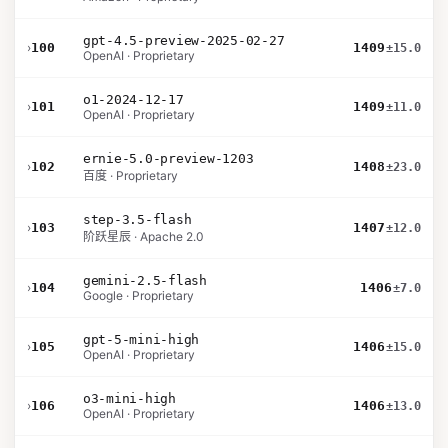
gpt-4.5-preview-2025-02-27
›
100
1409
±15.0
OpenAI · Proprietary
o1-2024-12-17
›
101
1409
±11.0
OpenAI · Proprietary
ernie-5.0-preview-1203
›
102
1408
±23.0
百度 · Proprietary
step-3.5-flash
›
103
1407
±12.0
阶跃星辰 · Apache 2.0
gemini-2.5-flash
›
104
1406
±7.0
Google · Proprietary
gpt-5-mini-high
›
105
1406
±15.0
OpenAI · Proprietary
o3-mini-high
›
106
1406
±13.0
OpenAI · Proprietary