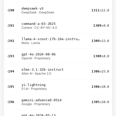
deepseek-v3
›
190
1311
±11.0
DeepSeek · DeepSeek
command-a-03-2025
›
191
1309
±9.0
Cohere · CC-BY-NC-4.0
llama-4-scout-17b-16e-instruct
›
192
1309
±13.0
Meta · Llama
gpt-4o-2024-08-06
›
193
1308
±8.0
OpenAI · Proprietary
olmo-3.1-32b-instruct
›
194
1306
±23.0
Allen AI · Apache 2.0
yi-lightning
›
195
1306
±10.0
01.AI · Proprietary
gemini-advanced-0514
›
196
1305
±10.0
Google · Proprietary
gpt-4o-2024-05-13