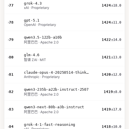
grok-4.3
›
77
1424
±18.0
xAI · Proprietary
gpt-5.1
›
78
1424
±11.0
OpenAI · Proprietary
qwen3.5-122b-a10b
›
79
1422
±14.0
阿里巴巴 · Apache 2.0
glm-4.6
›
80
1421
±13.0
智谱 ZAI · MIT
claude-opus-4-20250514-thinking-16k
›
81
1420
±12.0
Anthropic · Proprietary
qwen3-235b-a22b-instruct-2507
›
82
1419
±8.0
阿里巴巴 · Apache 2.0
qwen3-next-80b-a3b-instruct
›
83
1419
±17.0
阿里巴巴 · Apache 2.0
grok-4-1-fast-reasoning
›
84
1418
±10.0
xAI · Proprietary