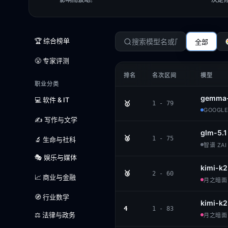
🏆 综合榜单
全部
😤 专家评测
排名
名次区间
模型
职业分类
gemma-
💻 软件 & IT
🥇
1 - 79
GOOGLE 
✍️ 写作与文学
glm-5.1
🥈
1 - 75
🔬 生命与社科
智谱 ZAI 
🎭 娱乐与媒体
kimi-k2
🥉
2 - 60
📈 商业与金融
月之暗面 ·
🧭 行业数学
kimi-k2
4
1 - 83
⚖️ 法律与政务
月之暗面 ·