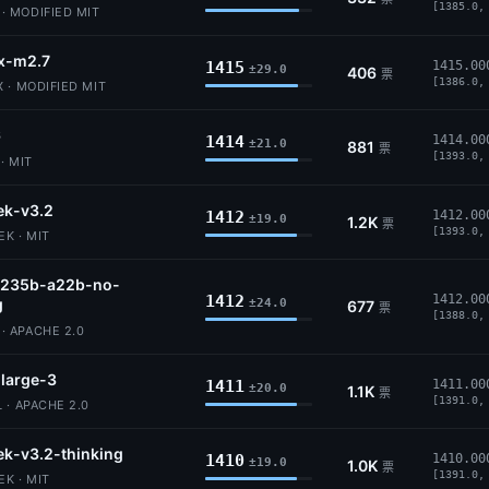
[1385.0,
 MODIFIED MIT
x-m2.7
1415
1415.00
±29.0
406
票
[1386.0,
 · MODIFIED MIT
6
1414
1414.00
±21.0
881
票
[1393.0,
· MIT
ek-v3.2
1412
1412.00
±19.0
1.2K
票
[1393.0,
K · MIT
235b-a22b-no-
1412
1412.00
g
±24.0
677
票
[1388.0,
 APACHE 2.0
-large-3
1411
1411.00
±20.0
1.1K
票
[1391.0,
 · APACHE 2.0
k-v3.2-thinking
1410
1410.00
±19.0
1.0K
票
[1391.0,
K · MIT