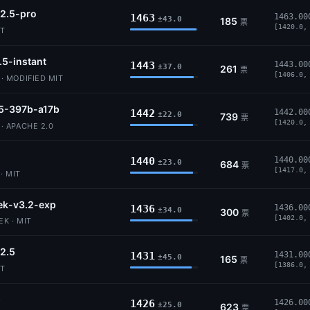
2.5-pro
1463
1463.00
±43.0
185
票
[1420.0,
IT
.5-instant
1443
1443.00
±37.0
261
票
[1406.0,
 MODIFIED MIT
5-397b-a17b
1442
1442.00
±22.0
739
票
[1420.0,
 APACHE 2.0
1440
1440.00
±23.0
684
票
[1417.0,
· MIT
ek-v3.2-exp
1436
1436.00
±34.0
300
票
[1402.0,
K · MIT
2.5
1431
1431.00
±45.0
165
票
[1386.0,
IT
5
1426
1426.00
±25.0
623
票