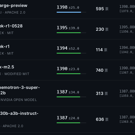
-large-preview
1398
1398.00
±25.0
595
票
[1373.0,
I · APACHE 2.0
ek-r1-0528
1395
1395.00
±39.0
230
票
[1356.0,
K · MIT
ek-r1
1394
1394.00
±52.0
114
票
[1342.0,
K · MIT
x-m2.5
1390
1390.00
±23.0
740
票
[1367.0,
 · MODIFIED MIT
-nemotron-3-super-
1387
1387.00
12b
±34.0
313
票
[1353.0,
· NVIDIA OPEN MODEL
30b-a3b-instruct-
1387
1387.00
±24.0
636
票
[1363.0,
 APACHE 2.0