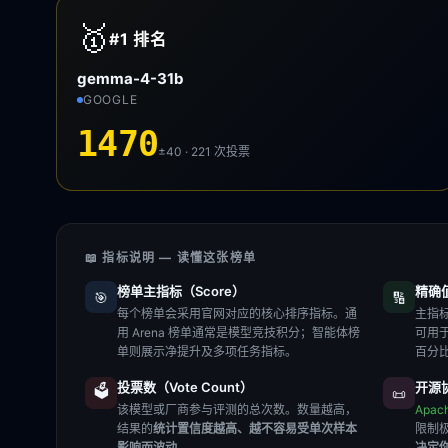
🥇
#1
排名
gemma-4-31b
GOOGLE
1470
±40 · 221
次投票
📖 指标说明 — 读懂这张榜单
榜单主指标（Score）
精确值（
🎯
🔢
每个榜单会采用官网对应的核心排序指标。通
主指标
用 Arena 榜单通常是模型竞技积分；智能体榜
可用
单则展示净提升及多项任务指标。
百分
投票数（Vote Count）
开源协
🗳️
📜
该模型或厂商参与评测的总次数。数量越高，
Apac
结果的
统计置信度越高、越不容易受单次样本
限制
影响而波动
。
决定