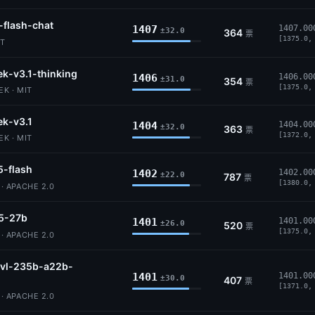
-flash-chat
1407
1407.00
±32.0
364
票
[1375.0,
IT
k-v3.1-thinking
1406
1406.00
±31.0
354
票
[1375.0,
K · MIT
k-v3.1
1404
1404.00
±32.0
363
票
[1372.0,
K · MIT
5-flash
1402
1402.00
±22.0
787
票
[1380.0,
 APACHE 2.0
5-27b
1401
1401.00
±26.0
520
票
[1375.0,
 APACHE 2.0
vl-235b-a22b-
1401
1401.00
±30.0
407
票
[1371.0,
 APACHE 2.0