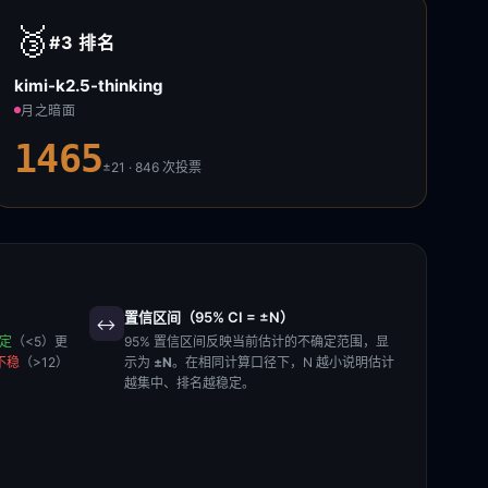
🥉
#3
排名
kimi-k2.5-thinking
月之暗面
1465
±21 · 846
次投票
置信区间（95% CI = ±N）
↔️
稳定
（<5）更
95% 置信区间反映当前估计的不确定范围，显
不稳
（>12）
示为
±N
。在相同计算口径下，N 越小说明估计
越集中、排名越稳定。