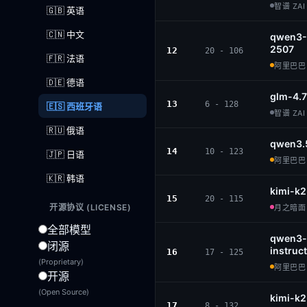
智谱 ZAI 
🇬🇧 英语
🇨🇳 中文
qwen3-
2507
12
20 - 106
🇫🇷 法语
阿里巴巴 ·
🇩🇪 德语
glm-4.7
13
6 - 128
🇪🇸 西班牙语
智谱 ZAI 
🇷🇺 俄语
qwen3.
14
10 - 123
🇯🇵 日语
阿里巴巴 ·
🇰🇷 韩语
kimi-k2
15
20 - 115
开源协议 (LICENSE)
月之暗面 ·
全部模型
qwen3-
闭源
instruct
16
17 - 125
(Proprietary)
阿里巴巴 ·
开源
(Open Source)
kimi-k
17
8 - 132