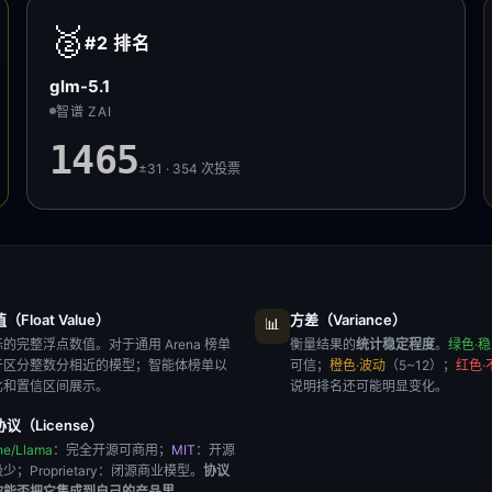
🥈
#2
排名
glm-5.1
智谱 ZAI
1465
±31 · 354
次投票
Float Value）
方差（Variance）
📊
的完整浮点数值。对于通用 Arena 榜单
衡量结果的
统计稳定程度
。
绿色·
于区分整数分相近的模型；智能体榜单以
可信；
橙色·波动
（5~12）；
红色·
比和置信区间展示。
说明排名还可能明显变化。
议（License）
he/Llama
：完全开源可商用；
MIT
：开源
极少；
Proprietary
：闭源商业模型。
协议
你能否把它集成到自己的产品里
。