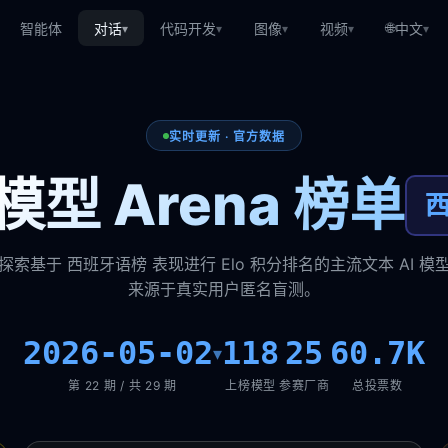
🌐
智能体
对话
代码开发
图像
视频
中文
▾
▾
▾
▾
▾
实时更新 · 官方数据
型 Arena 榜单
探索基于 西班牙语榜 表现进行 Elo 积分排名的主流文本 AI 模
来源于真实用户匿名盲测。
2026-05-02
118
25
60.7K
▾
第 22 期 / 共 29 期
上榜模型
参赛厂商
总投票数