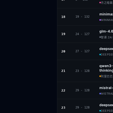
月之暗面 ·
minima
18
19 - 132
MINIMAX
glm-4.
19
24 - 127
智谱 ZAI 
deepse
20
27 - 127
DEEPSEE
qwen3-
thinkin
21
23 - 128
阿里巴巴 ·
mistral
22
29 - 128
MISTRAL
deepsee
23
29 - 128
DEEPSEE