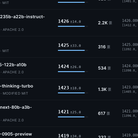
[1401.0,
· MIT
235b-a22b-instruct-
1426
1426.00
±14.0
2.2K
票
[1412.0,
 APACHE 2.0
1425
1425.00
±33.0
316
票
[1392.0,
· MIT
5-122b-a10b
1424
1424.00
±26.0
534
票
[1398.0,
 APACHE 2.0
-thinking-turbo
1423
1423.00
±18.0
1.3K
票
[1405.0,
 MODIFIED MIT
next-80b-a3b-
1421
1421.00
±25.0
617
票
[1396.0,
 APACHE 2.0
2-0905-preview
1419
1419.00
±34.0
332
票