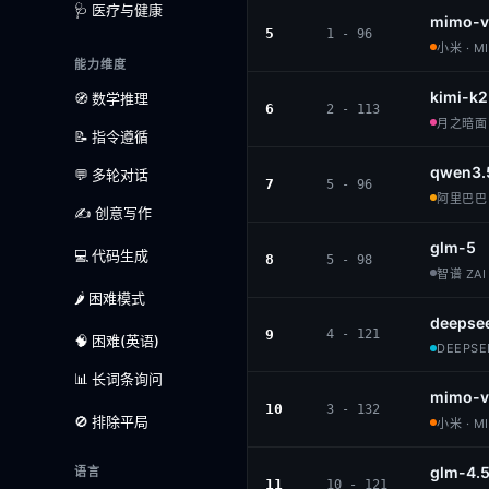
🩺 医疗与健康
mimo-v
5
1 - 96
小米 · M
能力维度
kimi-k2
🧭 数学推理
6
2 - 113
月之暗面 ·
📝 指令遵循
qwen3.
💬 多轮对话
7
5 - 96
阿里巴巴 ·
✍️ 创意写作
glm-5
💻 代码生成
8
5 - 98
智谱 ZAI 
🌶️ 困难模式
deepse
9
4 - 121
🧠 困难(英语)
DEEPSEE
📊 长词条询问
mimo-v
10
3 - 132
🚫 排除平局
小米 · M
glm-4.
语言
11
10 - 121