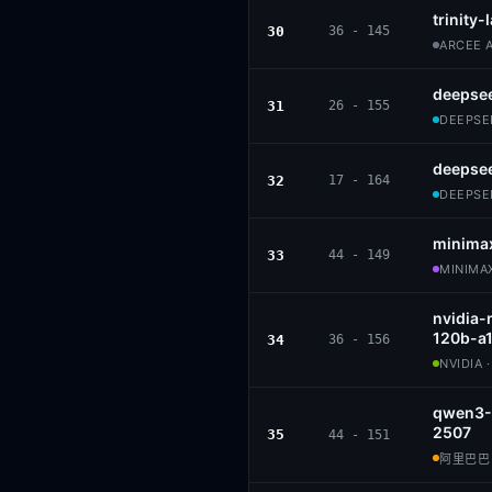
trinity
30
36 - 145
ARCEE A
deepse
31
26 - 155
DEEPSEE
deepse
32
17 - 164
DEEPSEE
minima
33
44 - 149
MINIMAX
nvidia
120b-a
34
36 - 156
NVIDIA 
qwen3-
2507
35
44 - 151
阿里巴巴 ·