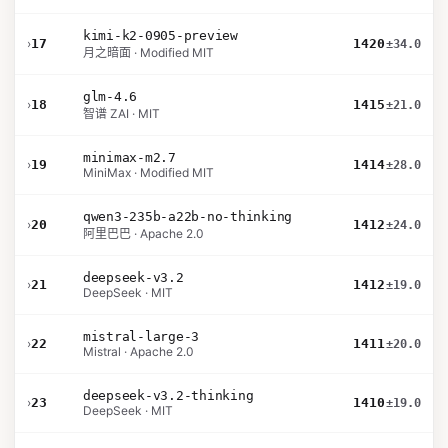
kimi-k2-0905-preview
›
17
1420
±34.0
月之暗面 · Modified MIT
glm-4.6
›
18
1415
±21.0
智谱 ZAI · MIT
minimax-m2.7
›
19
1414
±28.0
MiniMax · Modified MIT
qwen3-235b-a22b-no-thinking
›
20
1412
±24.0
阿里巴巴 · Apache 2.0
deepseek-v3.2
›
21
1412
±19.0
DeepSeek · MIT
mistral-large-3
›
22
1411
±20.0
Mistral · Apache 2.0
deepseek-v3.2-thinking
›
23
1410
±19.0
DeepSeek · MIT