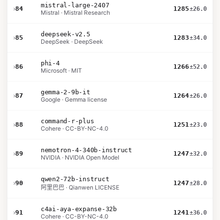
mistral-large-2407
›
84
1285
±26.0
Mistral · Mistral Research
deepseek-v2.5
›
85
1283
±34.0
DeepSeek · DeepSeek
phi-4
›
86
1266
±52.0
Microsoft · MIT
gemma-2-9b-it
›
87
1264
±26.0
Google · Gemma license
command-r-plus
›
88
1251
±23.0
Cohere · CC-BY-NC-4.0
nemotron-4-340b-instruct
›
89
1247
±32.0
NVIDIA · NVIDIA Open Model
qwen2-72b-instruct
›
90
1247
±28.0
阿里巴巴 · Qianwen LICENSE
c4ai-aya-expanse-32b
›
91
1241
±36.0
Cohere · CC-BY-NC-4.0