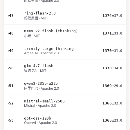
阶跃星辰 · Apache 2.0
ring-flash-2.0
›
47
1374
±37.0
蚂蚁集团 · MIT
mimo-v2-flash (thinking)
›
48
1371
±33.0
小米 · MIT
trinity-large-thinking
›
49
1370
±31.0
Arcee AI · Apache 2.0
glm-4.7-flash
›
50
1370
±34.0
智谱 ZAI · MIT
qwen3-235b-a22b
›
51
1369
±29.0
阿里巴巴 · Apache 2.0
mistral-small-2506
›
52
1366
±32.0
Mistral · Apache 2.0
gpt-oss-120b
›
53
1365
±23.0
OpenAI · Apache 2.0