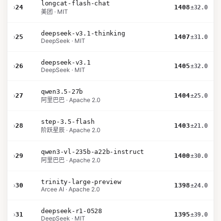
longcat-flash-chat
›
24
1408
±32.0
美团 · MIT
deepseek-v3.1-thinking
›
25
1407
±31.0
DeepSeek · MIT
deepseek-v3.1
›
26
1405
±32.0
DeepSeek · MIT
qwen3.5-27b
›
27
1404
±25.0
阿里巴巴 · Apache 2.0
step-3.5-flash
›
28
1403
±21.0
阶跃星辰 · Apache 2.0
qwen3-vl-235b-a22b-instruct
›
29
1400
±30.0
阿里巴巴 · Apache 2.0
trinity-large-preview
›
30
1398
±24.0
Arcee AI · Apache 2.0
deepseek-r1-0528
›
31
1395
±39.0
DeepSeek · MIT