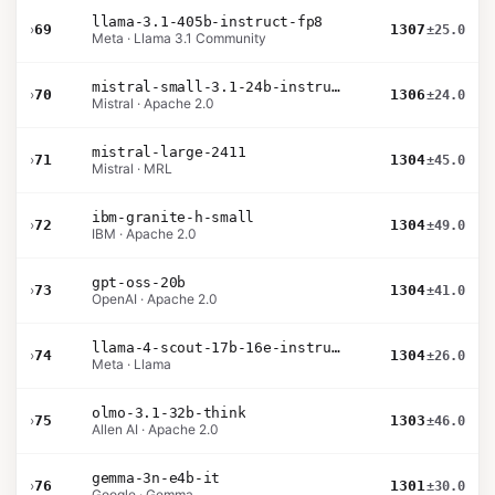
llama-3.1-405b-instruct-fp8
›
69
1307
±25.0
Meta · Llama 3.1 Community
mistral-small-3.1-24b-instruct-2503
›
70
1306
±24.0
Mistral · Apache 2.0
mistral-large-2411
›
71
1304
±45.0
Mistral · MRL
ibm-granite-h-small
›
72
1304
±49.0
IBM · Apache 2.0
gpt-oss-20b
›
73
1304
±41.0
OpenAI · Apache 2.0
llama-4-scout-17b-16e-instruct
›
74
1304
±26.0
Meta · Llama
olmo-3.1-32b-think
›
75
1303
±46.0
Allen AI · Apache 2.0
gemma-3n-e4b-it
›
76
1301
±30.0
Google · Gemma