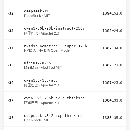
deepseek-r1
›
32
1394
±52.0
DeepSeek · MIT
qwen3-30b-a3b-instruct-2507
›
33
1388
±24.0
阿里巴巴 · Apache 2.0
nvidia-nemotron-3-super-120b-a12b
›
34
1387
±34.0
NVIDIA · NVIDIA Open Model
minimax-m2.5
›
35
1387
±23.0
MiniMax · Modified MIT
qwen3.5-35b-a3b
›
36
1387
±25.0
阿里巴巴 · Apache 2.0
qwen3-vl-235b-a22b-thinking
›
37
1384
±33.0
阿里巴巴 · Apache 2.0
deepseek-v3.2-exp-thinking
›
38
1383
±35.0
DeepSeek · MIT