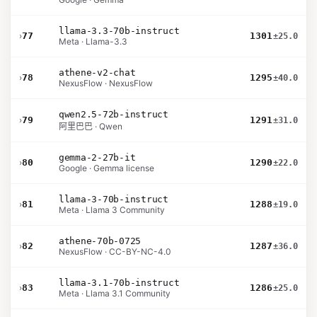
llama-3.3-70b-instruct
›
77
1301
±25.0
Meta · Llama-3.3
athene-v2-chat
›
78
1295
±40.0
NexusFlow · NexusFlow
qwen2.5-72b-instruct
›
79
1291
±31.0
阿里巴巴 · Qwen
gemma-2-27b-it
›
80
1290
±22.0
Google · Gemma license
llama-3-70b-instruct
›
81
1288
±19.0
Meta · Llama 3 Community
athene-70b-0725
›
82
1287
±36.0
NexusFlow · CC-BY-NC-4.0
llama-3.1-70b-instruct
›
83
1286
±25.0
Meta · Llama 3.1 Community