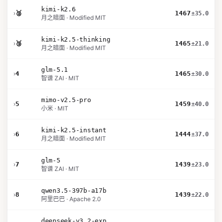
kimi-k2.6
›
🥈
1467
±35.0
月之暗面 · Modified MIT
kimi-k2.5-thinking
›
🥉
1465
±21.0
月之暗面 · Modified MIT
glm-5.1
›
4
1465
±30.0
智谱 ZAI · MIT
mimo-v2.5-pro
›
5
1459
±40.0
小米 · MIT
kimi-k2.5-instant
›
6
1444
±37.0
月之暗面 · Modified MIT
glm-5
›
7
1439
±23.0
智谱 ZAI · MIT
qwen3.5-397b-a17b
›
8
1439
±22.0
阿里巴巴 · Apache 2.0
deepseek-v3.2-exp