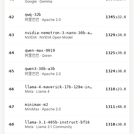
Google · Gemma
qwq-32b
›
62
1345
±32.0
阿里巴巴 · Apache 2.0
nvidia-nemotron-3-nano-30b-a3b-bf16
›
63
1329
±34.0
NVIDIA · NVIDIA Open Model
qwen-max-0919
›
64
1325
±39.0
阿里巴巴 · Qwen
qwen3-30b-a3b
›
65
1324
±30.0
阿里巴巴 · Apache 2.0
llama-4-maverick-17b-128e-instruct
›
66
1318
±23.0
Meta · Llama 4
minimax-m2
›
67
1311
±48.0
MiniMax · Apache 2.0
llama-3.1-405b-instruct-bf16
›
68
1310
±30.0
Meta · Llama 3.1 Community