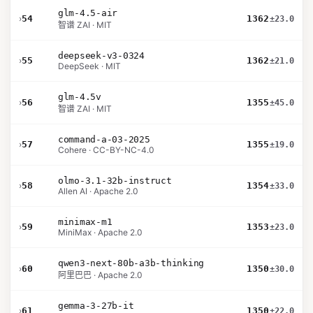
glm-4.5-air
›
54
1362
±23.0
智谱 ZAI · MIT
deepseek-v3-0324
›
55
1362
±21.0
DeepSeek · MIT
glm-4.5v
›
56
1355
±45.0
智谱 ZAI · MIT
command-a-03-2025
›
57
1355
±19.0
Cohere · CC-BY-NC-4.0
olmo-3.1-32b-instruct
›
58
1354
±33.0
Allen AI · Apache 2.0
minimax-m1
›
59
1353
±23.0
MiniMax · Apache 2.0
qwen3-next-80b-a3b-thinking
›
60
1350
±30.0
阿里巴巴 · Apache 2.0
gemma-3-27b-it
›
61
1350
±22.0