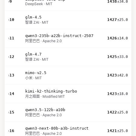
›
9
1438
±34.0
DeepSeek · MIT
glm-4.5
›
10
1427
±25.0
智谱 ZAI · MIT
qwen3-235b-a22b-instruct-2507
›
11
1426
±14.0
阿里巴巴 · Apache 2.0
glm-4.7
›
12
1425
±33.0
智谱 ZAI · MIT
mimo-v2.5
›
13
1423
±42.0
小米 · MIT
kimi-k2-thinking-turbo
›
14
1423
±18.0
月之暗面 · Modified MIT
qwen3.5-122b-a10b
›
15
1422
±25.0
阿里巴巴 · Apache 2.0
qwen3-next-80b-a3b-instruct
›
16
1421
±25.0
阿里巴巴 · Apache 2.0