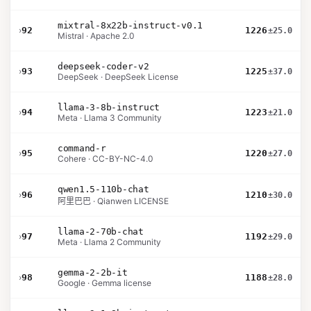
mixtral-8x22b-instruct-v0.1
›
92
1226
±25.0
Mistral · Apache 2.0
deepseek-coder-v2
›
93
1225
±37.0
DeepSeek · DeepSeek License
llama-3-8b-instruct
›
94
1223
±21.0
Meta · Llama 3 Community
command-r
›
95
1220
±27.0
Cohere · CC-BY-NC-4.0
qwen1.5-110b-chat
›
96
1210
±30.0
阿里巴巴 · Qianwen LICENSE
llama-2-70b-chat
›
97
1192
±29.0
Meta · Llama 2 Community
gemma-2-2b-it
›
98
1188
±28.0
Google · Gemma license