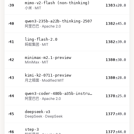
mimo-v2-flash (non-thinking)
›
39
1383
±20.0
小米 · MIT
qwen3-235b-a22b-thinking-2507
›
40
1382
±45.0
阿里巴巴 · Apache 2.0
ling-flash-2.0
›
41
1382
±39.0
蚂蚁集团 · MIT
minimax-m2.1-preview
›
42
1380
±30.0
MiniMax · MIT
kimi-k2-0711-preview
›
43
1380
±28.0
月之暗面 · Modified MIT
qwen3-coder-480b-a35b-instruct
›
44
1378
±25.0
阿里巴巴 · Apache 2.0
deepseek-v3
›
45
1377
±49.0
DeepSeek · DeepSeek
step-3
›
46
1377
±44.0