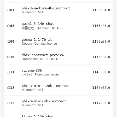
phi-3-medium-4k-instruct
›
107
1163
±31.0
Microsoft · MIT
qwen1.5-14b-chat
›
108
1155
±36.0
阿里巴巴 · Qianwen LICENSE
gemma-1.1-7b-it
›
109
1153
±33.0
Google · Gemma license
dbrx-instruct-preview
›
110
1152
±33.0
Databricks · DBRX LICENSE
vicuna-33b
›
111
1145
±38.0
LMSYS · Non-commercial
phi-3-mini-128k-instruct
›
112
1144
±35.0
Microsoft · MIT
phi-3-mini-4k-instruct
›
113
1142
±33.0
Microsoft · MIT
llama-2-13b-chat