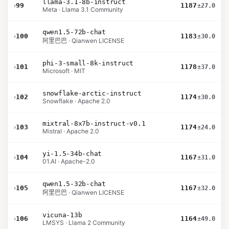
llama-3.1-8b-instruct
›
99
1187
±27.0
Meta · Llama 3.1 Community
qwen1.5-72b-chat
›
100
1183
±30.0
阿里巴巴 · Qianwen LICENSE
phi-3-small-8k-instruct
›
101
1178
±37.0
Microsoft · MIT
snowflake-arctic-instruct
›
102
1174
±30.0
Snowflake · Apache 2.0
mixtral-8x7b-instruct-v0.1
›
103
1174
±24.0
Mistral · Apache 2.0
yi-1.5-34b-chat
›
104
1167
±31.0
01.AI · Apache-2.0
qwen1.5-32b-chat
›
105
1167
±32.0
阿里巴巴 · Qianwen LICENSE
vicuna-13b
›
106
1164
±49.0
LMSYS · Llama 2 Community