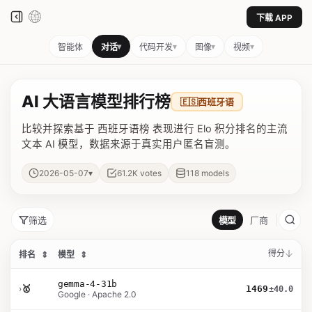
下载 APP
▾
▾
▾
▾
智能体
对话
代码开发
图像
视频
AI 大语言模型排行榜
🇪🇸
西班牙语
比较并探索基于 西班牙语榜 表现进行 Elo 积分排名的主流
文本 AI 模型，数据来源于真实用户匿名盲测。
▾
2026-05-07
61.2K
votes
118
models
筛选
模型
厂商
得分
排名
⇕
模型
⇕
gemma-4-31b
›
🥇
1469
±40.0
Google · Apache 2.0