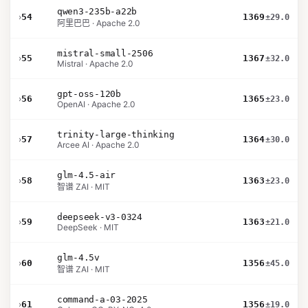
qwen3-235b-a22b
›
54
1369
±29.0
阿里巴巴 · Apache 2.0
mistral-small-2506
›
55
1367
±32.0
Mistral · Apache 2.0
gpt-oss-120b
›
56
1365
±23.0
OpenAI · Apache 2.0
trinity-large-thinking
›
57
1364
±30.0
Arcee AI · Apache 2.0
glm-4.5-air
›
58
1363
±23.0
智谱 ZAI · MIT
deepseek-v3-0324
›
59
1363
±21.0
DeepSeek · MIT
glm-4.5v
›
60
1356
±45.0
智谱 ZAI · MIT
command-a-03-2025
›
61
1356
±19.0