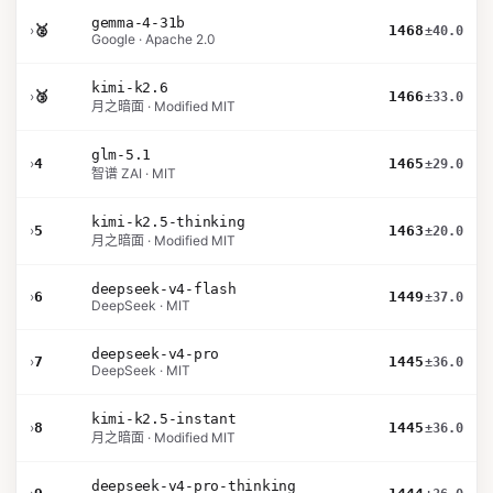
gemma-4-31b
›
🥈
1468
±40.0
Google · Apache 2.0
kimi-k2.6
›
🥉
1466
±33.0
月之暗面 · Modified MIT
glm-5.1
›
4
1465
±29.0
智谱 ZAI · MIT
kimi-k2.5-thinking
›
5
1463
±20.0
月之暗面 · Modified MIT
deepseek-v4-flash
›
6
1449
±37.0
DeepSeek · MIT
deepseek-v4-pro
›
7
1445
±36.0
DeepSeek · MIT
kimi-k2.5-instant
›
8
1445
±36.0
月之暗面 · Modified MIT
deepseek-v4-pro-thinking