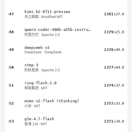
kimi-k2-0711-preview
›
47
1381
±27.0
月之暗面 · Modified MIT
qwen3-coder-480b-a35b-instruct
›
48
1379
±25.0
阿里巴巴 · Apache 2.0
deepseek-v3
›
49
1378
±49.0
DeepSeek · DeepSeek
step-3
›
50
1377
±44.0
阶跃星辰 · Apache 2.0
ring-flash-2.0
›
51
1374
±37.0
蚂蚁集团 · MIT
mimo-v2-flash (thinking)
›
52
1372
±33.0
小米 · MIT
glm-4.7-flash
›
53
1371
±34.0
智谱 ZAI · MIT