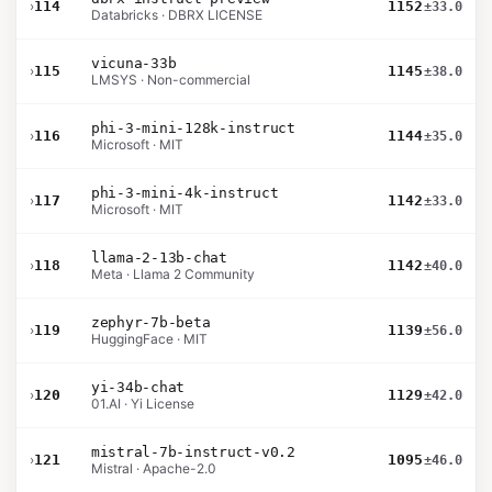
›
114
1152
±33.0
Databricks · DBRX LICENSE
vicuna-33b
›
115
1145
±38.0
LMSYS · Non-commercial
phi-3-mini-128k-instruct
›
116
1144
±35.0
Microsoft · MIT
phi-3-mini-4k-instruct
›
117
1142
±33.0
Microsoft · MIT
llama-2-13b-chat
›
118
1142
±40.0
Meta · Llama 2 Community
zephyr-7b-beta
›
119
1139
±56.0
HuggingFace · MIT
yi-34b-chat
›
120
1129
±42.0
01.AI · Yi License
mistral-7b-instruct-v0.2
›
121
1095
±46.0
Mistral · Apache-2.0