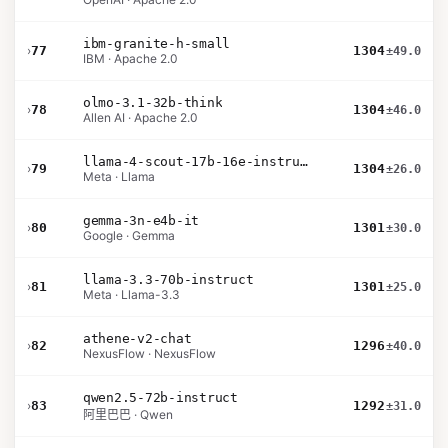
ibm-granite-h-small
›
77
1304
±49.0
IBM · Apache 2.0
olmo-3.1-32b-think
›
78
1304
±46.0
Allen AI · Apache 2.0
llama-4-scout-17b-16e-instruct
›
79
1304
±26.0
Meta · Llama
gemma-3n-e4b-it
›
80
1301
±30.0
Google · Gemma
llama-3.3-70b-instruct
›
81
1301
±25.0
Meta · Llama-3.3
athene-v2-chat
›
82
1296
±40.0
NexusFlow · NexusFlow
qwen2.5-72b-instruct
›
83
1292
±31.0
阿里巴巴 · Qwen