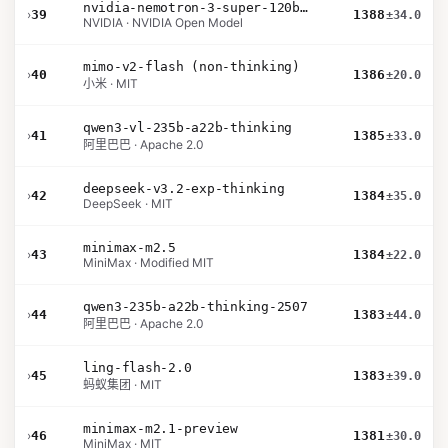
nvidia-nemotron-3-super-120b-a12b
›
39
1388
±34.0
NVIDIA · NVIDIA Open Model
mimo-v2-flash (non-thinking)
›
40
1386
±20.0
小米 · MIT
qwen3-vl-235b-a22b-thinking
›
41
1385
±33.0
阿里巴巴 · Apache 2.0
deepseek-v3.2-exp-thinking
›
42
1384
±35.0
DeepSeek · MIT
minimax-m2.5
›
43
1384
±22.0
MiniMax · Modified MIT
qwen3-235b-a22b-thinking-2507
›
44
1383
±44.0
阿里巴巴 · Apache 2.0
ling-flash-2.0
›
45
1383
±39.0
蚂蚁集团 · MIT
minimax-m2.1-preview
›
46
1381
±30.0
MiniMax · MIT