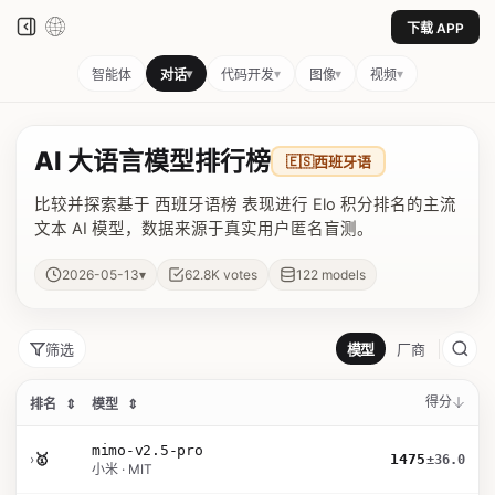
下载 APP
▾
▾
▾
▾
智能体
对话
代码开发
图像
视频
AI 大语言模型排行榜
🇪🇸
西班牙语
比较并探索基于 西班牙语榜 表现进行 Elo 积分排名的主流
文本 AI 模型，数据来源于真实用户匿名盲测。
▾
2026-05-13
62.8K
votes
122
models
筛选
模型
厂商
得分
排名
⇕
模型
⇕
mimo-v2.5-pro
›
🥇
1475
±36.0
小米 · MIT