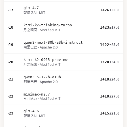
glm-4.7
›
17
1426
±33.0
智谱 ZAI · MIT
kimi-k2-thinking-turbo
›
18
1423
±17.0
月之暗面 · Modified MIT
qwen3-next-80b-a3b-instruct
›
19
1422
±25.0
阿里巴巴 · Apache 2.0
kimi-k2-0905-preview
›
20
1420
±34.0
月之暗面 · Modified MIT
qwen3.5-122b-a10b
›
21
1419
±24.0
阿里巴巴 · Apache 2.0
minimax-m2.7
›
22
1419
±27.0
MiniMax · Modified MIT
glm-4.6
›
23
1415
±21.0
智谱 ZAI · MIT