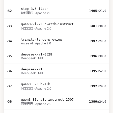
step-3.5-flash
›
32
1405
±21.0
阶跃星辰 · Apache 2.0
qwen3-vl-235b-a22b-instruct
›
33
1401
±30.0
阿里巴巴 · Apache 2.0
trinity-large-preview
›
34
1397
±24.0
Arcee AI · Apache 2.0
deepseek-r1-0528
›
35
1396
±39.0
DeepSeek · MIT
deepseek-r1
›
36
1395
±52.0
DeepSeek · MIT
qwen3.5-35b-a3b
›
37
1392
±24.0
阿里巴巴 · Apache 2.0
qwen3-30b-a3b-instruct-2507
›
38
1389
±24.0
阿里巴巴 · Apache 2.0