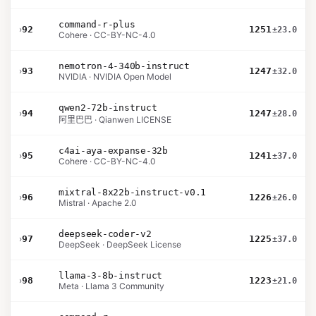
command-r-plus
›
92
1251
±23.0
Cohere · CC-BY-NC-4.0
nemotron-4-340b-instruct
›
93
1247
±32.0
NVIDIA · NVIDIA Open Model
qwen2-72b-instruct
›
94
1247
±28.0
阿里巴巴 · Qianwen LICENSE
c4ai-aya-expanse-32b
›
95
1241
±37.0
Cohere · CC-BY-NC-4.0
mixtral-8x22b-instruct-v0.1
›
96
1226
±26.0
Mistral · Apache 2.0
deepseek-coder-v2
›
97
1225
±37.0
DeepSeek · DeepSeek License
llama-3-8b-instruct
›
98
1223
±21.0
Meta · Llama 3 Community