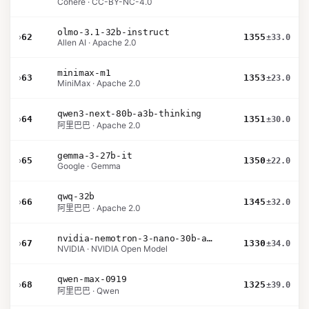
Cohere · CC-BY-NC-4.0
olmo-3.1-32b-instruct
›
62
1355
±33.0
Allen AI · Apache 2.0
minimax-m1
›
63
1353
±23.0
MiniMax · Apache 2.0
qwen3-next-80b-a3b-thinking
›
64
1351
±30.0
阿里巴巴 · Apache 2.0
gemma-3-27b-it
›
65
1350
±22.0
Google · Gemma
qwq-32b
›
66
1345
±32.0
阿里巴巴 · Apache 2.0
nvidia-nemotron-3-nano-30b-a3b-bf16
›
67
1330
±34.0
NVIDIA · NVIDIA Open Model
qwen-max-0919
›
68
1325
±39.0
阿里巴巴 · Qwen