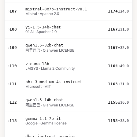
mixtral-8x7b-instruct-v0.1
›
107
1174
±24.0
Mistral · Apache 2.0
yi-1.5-34b-chat
›
108
1167
±31.0
01.AI · Apache-2.0
qwen1.5-32b-chat
›
109
1167
±32.0
阿里巴巴 · Qianwen LICENSE
vicuna-13b
›
110
1164
±49.0
LMSYS · Llama 2 Community
phi-3-medium-4k-instruct
›
111
1163
±31.0
Microsoft · MIT
qwen1.5-14b-chat
›
112
1155
±36.0
阿里巴巴 · Qianwen LICENSE
gemma-1.1-7b-it
›
113
1153
±33.0
Google · Gemma license
dbrx-instruct-preview