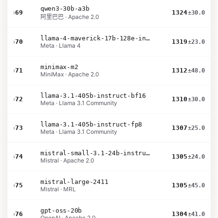
qwen3-30b-a3b
›
69
1324
±30.0
阿里巴巴 · Apache 2.0
llama-4-maverick-17b-128e-instruct
›
70
1319
±23.0
Meta · Llama 4
minimax-m2
›
71
1312
±48.0
MiniMax · Apache 2.0
llama-3.1-405b-instruct-bf16
›
72
1310
±30.0
Meta · Llama 3.1 Community
llama-3.1-405b-instruct-fp8
›
73
1307
±25.0
Meta · Llama 3.1 Community
mistral-small-3.1-24b-instruct-2503
›
74
1305
±24.0
Mistral · Apache 2.0
mistral-large-2411
›
75
1305
±45.0
Mistral · MRL
gpt-oss-20b
›
76
1304
±41.0
OpenAI · Apache 2.0