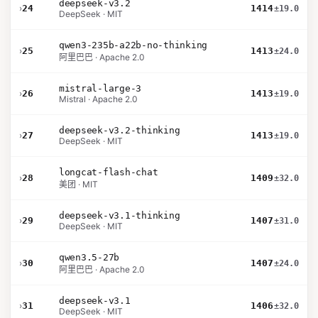
deepseek-v3.2
›
24
1414
±19.0
DeepSeek · MIT
qwen3-235b-a22b-no-thinking
›
25
1413
±24.0
阿里巴巴 · Apache 2.0
mistral-large-3
›
26
1413
±19.0
Mistral · Apache 2.0
deepseek-v3.2-thinking
›
27
1413
±19.0
DeepSeek · MIT
longcat-flash-chat
›
28
1409
±32.0
美团 · MIT
deepseek-v3.1-thinking
›
29
1407
±31.0
DeepSeek · MIT
qwen3.5-27b
›
30
1407
±24.0
阿里巴巴 · Apache 2.0
deepseek-v3.1
›
31
1406
±32.0
DeepSeek · MIT