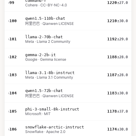
command-r
›
99
1220
±27.0
Cohere · CC-BY-NC-4.0
qwen1.5-110b-chat
›
100
1210
±30.0
阿里巴巴 · Qianwen LICENSE
llama-2-70b-chat
›
101
1192
±29.0
Meta · Llama 2 Community
gemma-2-2b-it
›
102
1188
±28.0
Google · Gemma license
llama-3.1-8b-instruct
›
103
1187
±28.0
Meta · Llama 3.1 Community
qwen1.5-72b-chat
›
104
1183
±30.0
阿里巴巴 · Qianwen LICENSE
phi-3-small-8k-instruct
›
105
1178
±37.0
Microsoft · MIT
snowflake-arctic-instruct
›
106
1174
±30.0
Snowflake · Apache 2.0