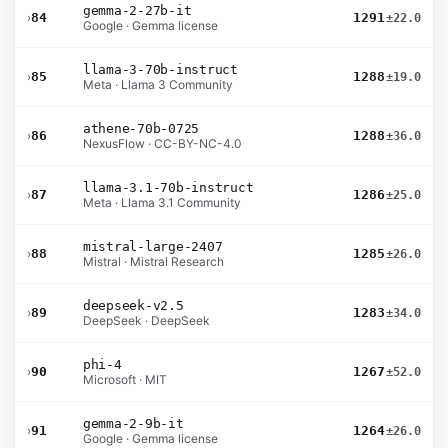
gemma-2-27b-it
›
84
1291
±22.0
Google · Gemma license
llama-3-70b-instruct
›
85
1288
±19.0
Meta · Llama 3 Community
athene-70b-0725
›
86
1288
±36.0
NexusFlow · CC-BY-NC-4.0
llama-3.1-70b-instruct
›
87
1286
±25.0
Meta · Llama 3.1 Community
mistral-large-2407
›
88
1285
±26.0
Mistral · Mistral Research
deepseek-v2.5
›
89
1283
±34.0
DeepSeek · DeepSeek
phi-4
›
90
1267
±52.0
Microsoft · MIT
gemma-2-9b-it
›
91
1264
±26.0
Google · Gemma license