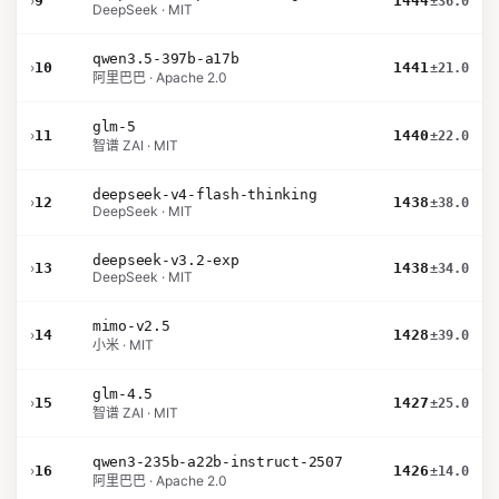
›
9
1444
±36.0
DeepSeek · MIT
qwen3.5-397b-a17b
›
10
1441
±21.0
阿里巴巴 · Apache 2.0
glm-5
›
11
1440
±22.0
智谱 ZAI · MIT
deepseek-v4-flash-thinking
›
12
1438
±38.0
DeepSeek · MIT
deepseek-v3.2-exp
›
13
1438
±34.0
DeepSeek · MIT
mimo-v2.5
›
14
1428
±39.0
小米 · MIT
glm-4.5
›
15
1427
±25.0
智谱 ZAI · MIT
qwen3-235b-a22b-instruct-2507
›
16
1426
±14.0
阿里巴巴 · Apache 2.0