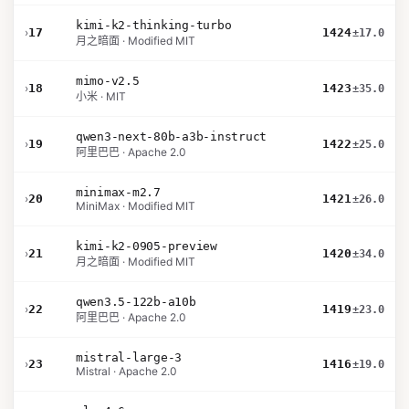
kimi-k2-thinking-turbo
›
17
1424
±17.0
月之暗面 · Modified MIT
mimo-v2.5
›
18
1423
±35.0
小米 · MIT
qwen3-next-80b-a3b-instruct
›
19
1422
±25.0
阿里巴巴 · Apache 2.0
minimax-m2.7
›
20
1421
±26.0
MiniMax · Modified MIT
kimi-k2-0905-preview
›
21
1420
±34.0
月之暗面 · Modified MIT
qwen3.5-122b-a10b
›
22
1419
±23.0
阿里巴巴 · Apache 2.0
mistral-large-3
›
23
1416
±19.0
Mistral · Apache 2.0