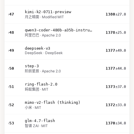
kimi-k2-0711-preview
›
47
1380
±27.0
月之暗面 · Modified MIT
qwen3-coder-480b-a35b-instruct
›
48
1378
±25.0
阿里巴巴 · Apache 2.0
deepseek-v3
›
49
1377
±49.0
DeepSeek · DeepSeek
step-3
›
50
1377
±44.0
阶跃星辰 · Apache 2.0
ring-flash-2.0
›
51
1373
±37.0
蚂蚁集团 · MIT
mimo-v2-flash (thinking)
›
52
1372
±33.0
小米 · MIT
glm-4.7-flash
›
53
1370
±34.0
智谱 ZAI · MIT