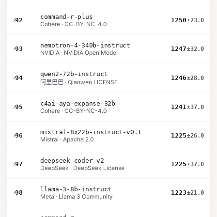
command-r-plus
›
92
1250
±23.0
Cohere · CC-BY-NC-4.0
nemotron-4-340b-instruct
›
93
1247
±32.0
NVIDIA · NVIDIA Open Model
qwen2-72b-instruct
›
94
1246
±28.0
阿里巴巴 · Qianwen LICENSE
c4ai-aya-expanse-32b
›
95
1241
±37.0
Cohere · CC-BY-NC-4.0
mixtral-8x22b-instruct-v0.1
›
96
1225
±26.0
Mistral · Apache 2.0
deepseek-coder-v2
›
97
1225
±37.0
DeepSeek · DeepSeek License
llama-3-8b-instruct
›
98
1223
±21.0
Meta · Llama 3 Community