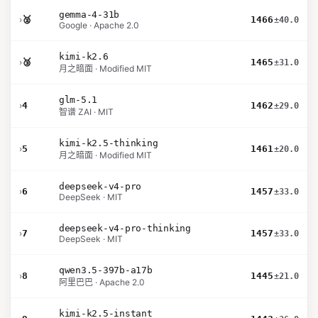
gemma-4-31b
›
🥈
1466
±40.0
Google · Apache 2.0
kimi-k2.6
›
🥉
1465
±31.0
月之暗面 · Modified MIT
glm-5.1
›
4
1462
±29.0
智谱 ZAI · MIT
kimi-k2.5-thinking
›
5
1461
±20.0
月之暗面 · Modified MIT
deepseek-v4-pro
›
6
1457
±33.0
DeepSeek · MIT
deepseek-v4-pro-thinking
›
7
1457
±33.0
DeepSeek · MIT
qwen3.5-397b-a17b
›
8
1445
±21.0
阿里巴巴 · Apache 2.0
kimi-k2.5-instant