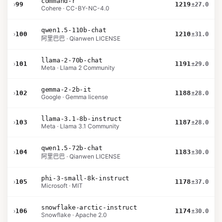
command-r
›
99
1219
±27.0
Cohere · CC-BY-NC-4.0
qwen1.5-110b-chat
›
100
1210
±31.0
阿里巴巴 · Qianwen LICENSE
llama-2-70b-chat
›
101
1191
±29.0
Meta · Llama 2 Community
gemma-2-2b-it
›
102
1188
±28.0
Google · Gemma license
llama-3.1-8b-instruct
›
103
1187
±28.0
Meta · Llama 3.1 Community
qwen1.5-72b-chat
›
104
1183
±30.0
阿里巴巴 · Qianwen LICENSE
phi-3-small-8k-instruct
›
105
1178
±37.0
Microsoft · MIT
snowflake-arctic-instruct
›
106
1174
±30.0
Snowflake · Apache 2.0