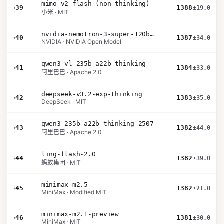
mimo-v2-flash (non-thinking)
›
39
1388
±19.0
小米 · MIT
nvidia-nemotron-3-super-120b-a12b
›
40
1387
±34.0
NVIDIA · NVIDIA Open Model
qwen3-vl-235b-a22b-thinking
›
41
1384
±33.0
阿里巴巴 · Apache 2.0
deepseek-v3.2-exp-thinking
›
42
1383
±35.0
DeepSeek · MIT
qwen3-235b-a22b-thinking-2507
›
43
1382
±44.0
阿里巴巴 · Apache 2.0
ling-flash-2.0
›
44
1382
±39.0
蚂蚁集团 · MIT
minimax-m2.5
›
45
1382
±21.0
MiniMax · Modified MIT
minimax-m2.1-preview
›
46
1381
±30.0
MiniMax · MIT