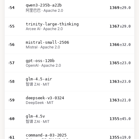
qwen3-235b-a22b
›
54
1369
±29.0
阿里巴巴 · Apache 2.0
trinity-large-thinking
›
55
1367
±29.0
Arcee AI · Apache 2.0
mistral-small-2506
›
56
1366
±32.0
Mistral · Apache 2.0
gpt-oss-120b
›
57
1365
±23.0
OpenAI · Apache 2.0
glm-4.5-air
›
58
1363
±23.0
智谱 ZAI · MIT
deepseek-v3-0324
›
59
1363
±21.0
DeepSeek · MIT
glm-4.5v
›
60
1355
±45.0
智谱 ZAI · MIT
command-a-03-2025
›
61
1355
±19.0