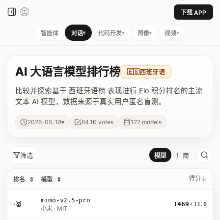
下载 APP
▾
▾
▾
▾
智能体
对话
代码开发
图像
视频
AI 大语言模型排行榜
🇪🇸
西班牙语
比较并探索基于 西班牙语榜 表现进行 Elo 积分排名的主流
文本 AI 模型，数据来源于真实用户匿名盲测。
▾
2026-05-18
64.1K
votes
122
models
筛选
模型
厂商
得分
排名
⇕
模型
⇕
mimo-v2.5-pro
›
🥇
1469
±33.0
小米 · MIT