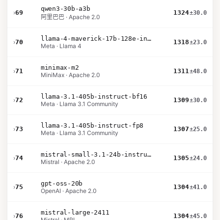
qwen3-30b-a3b
›
69
1324
±30.0
阿里巴巴 · Apache 2.0
llama-4-maverick-17b-128e-instruct
›
70
1318
±23.0
Meta · Llama 4
minimax-m2
›
71
1311
±48.0
MiniMax · Apache 2.0
llama-3.1-405b-instruct-bf16
›
72
1309
±30.0
Meta · Llama 3.1 Community
llama-3.1-405b-instruct-fp8
›
73
1307
±25.0
Meta · Llama 3.1 Community
mistral-small-3.1-24b-instruct-2503
›
74
1305
±24.0
Mistral · Apache 2.0
gpt-oss-20b
›
75
1304
±41.0
OpenAI · Apache 2.0
mistral-large-2411
›
76
1304
±45.0
Mistral · MRL