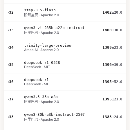
step-3.5-flash
›
32
1402
±20.0
阶跃星辰 · Apache 2.0
qwen3-vl-235b-a22b-instruct
›
33
1400
±30.0
阿里巴巴 · Apache 2.0
trinity-large-preview
›
34
1399
±23.0
Arcee AI · Apache 2.0
deepseek-r1-0528
›
35
1396
±39.0
DeepSeek · MIT
deepseek-r1
›
36
1395
±52.0
DeepSeek · MIT
qwen3.5-35b-a3b
›
37
1395
±23.0
阿里巴巴 · Apache 2.0
qwen3-30b-a3b-instruct-2507
›
38
1388
±24.0
阿里巴巴 · Apache 2.0