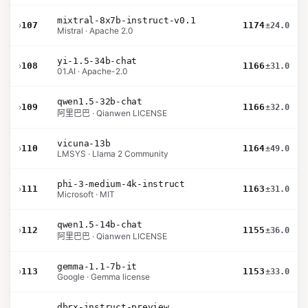
mixtral-8x7b-instruct-v0.1
›
107
1174
±24.0
Mistral · Apache 2.0
yi-1.5-34b-chat
›
108
1166
±31.0
01.AI · Apache-2.0
qwen1.5-32b-chat
›
109
1166
±32.0
阿里巴巴 · Qianwen LICENSE
vicuna-13b
›
110
1164
±49.0
LMSYS · Llama 2 Community
phi-3-medium-4k-instruct
›
111
1163
±31.0
Microsoft · MIT
qwen1.5-14b-chat
›
112
1155
±36.0
阿里巴巴 · Qianwen LICENSE
gemma-1.1-7b-it
›
113
1153
±33.0
Google · Gemma license
dbrx-instruct-preview