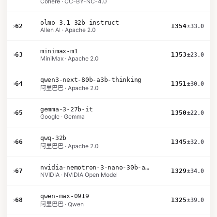
Cohere · CC-BY-NC-4.0
olmo-3.1-32b-instruct
›
62
1354
±33.0
Allen AI · Apache 2.0
minimax-m1
›
63
1353
±23.0
MiniMax · Apache 2.0
qwen3-next-80b-a3b-thinking
›
64
1351
±30.0
阿里巴巴 · Apache 2.0
gemma-3-27b-it
›
65
1350
±22.0
Google · Gemma
qwq-32b
›
66
1345
±32.0
阿里巴巴 · Apache 2.0
nvidia-nemotron-3-nano-30b-a3b-bf16
›
67
1329
±34.0
NVIDIA · NVIDIA Open Model
qwen-max-0919
›
68
1325
±39.0
阿里巴巴 · Qwen