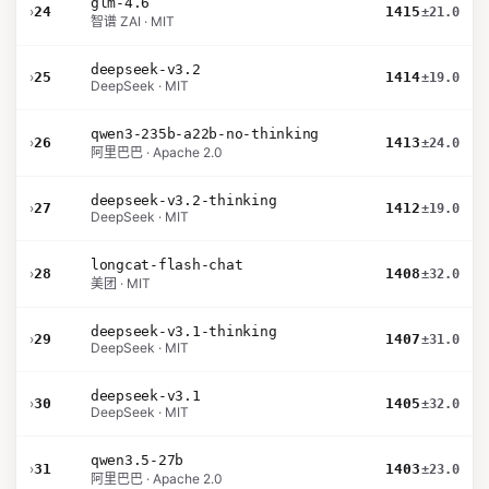
glm-4.6
›
24
1415
±21.0
智谱 ZAI · MIT
deepseek-v3.2
›
25
1414
±19.0
DeepSeek · MIT
qwen3-235b-a22b-no-thinking
›
26
1413
±24.0
阿里巴巴 · Apache 2.0
deepseek-v3.2-thinking
›
27
1412
±19.0
DeepSeek · MIT
longcat-flash-chat
›
28
1408
±32.0
美团 · MIT
deepseek-v3.1-thinking
›
29
1407
±31.0
DeepSeek · MIT
deepseek-v3.1
›
30
1405
±32.0
DeepSeek · MIT
qwen3.5-27b
›
31
1403
±23.0
阿里巴巴 · Apache 2.0