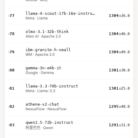
llama-4-scout-17b-16e-instruct
›
77
1304
±26.0
Meta · Llama
olmo-3.1-32b-think
›
78
1304
±46.0
Allen AI · Apache 2.0
ibm-granite-h-small
›
79
1304
±49.0
IBM · Apache 2.0
gemma-3n-e4b-it
›
80
1301
±30.0
Google · Gemma
llama-3.3-70b-instruct
›
81
1301
±25.0
Meta · Llama-3.3
athene-v2-chat
›
82
1295
±40.0
NexusFlow · NexusFlow
qwen2.5-72b-instruct
›
83
1291
±31.0
阿里巴巴 · Qwen