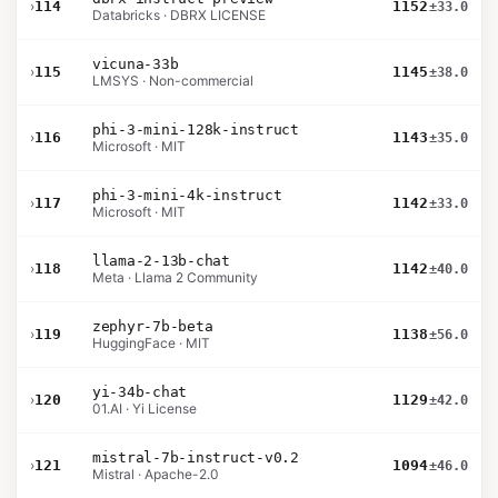
›
114
1152
±33.0
Databricks · DBRX LICENSE
vicuna-33b
›
115
1145
±38.0
LMSYS · Non-commercial
phi-3-mini-128k-instruct
›
116
1143
±35.0
Microsoft · MIT
phi-3-mini-4k-instruct
›
117
1142
±33.0
Microsoft · MIT
llama-2-13b-chat
›
118
1142
±40.0
Meta · Llama 2 Community
zephyr-7b-beta
›
119
1138
±56.0
HuggingFace · MIT
yi-34b-chat
›
120
1129
±42.0
01.AI · Yi License
mistral-7b-instruct-v0.2
›
121
1094
±46.0
Mistral · Apache-2.0