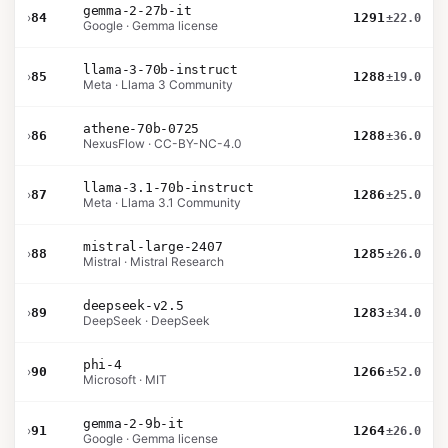
gemma-2-27b-it
›
84
1291
±22.0
Google · Gemma license
llama-3-70b-instruct
›
85
1288
±19.0
Meta · Llama 3 Community
athene-70b-0725
›
86
1288
±36.0
NexusFlow · CC-BY-NC-4.0
llama-3.1-70b-instruct
›
87
1286
±25.0
Meta · Llama 3.1 Community
mistral-large-2407
›
88
1285
±26.0
Mistral · Mistral Research
deepseek-v2.5
›
89
1283
±34.0
DeepSeek · DeepSeek
phi-4
›
90
1266
±52.0
Microsoft · MIT
gemma-2-9b-it
›
91
1264
±26.0
Google · Gemma license