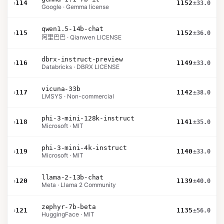
›
114
1152
±33.0
Google · Gemma license
qwen1.5-14b-chat
›
115
1152
±36.0
阿里巴巴 · Qianwen LICENSE
dbrx-instruct-preview
›
116
1149
±33.0
Databricks · DBRX LICENSE
vicuna-33b
›
117
1142
±38.0
LMSYS · Non-commercial
phi-3-mini-128k-instruct
›
118
1141
±35.0
Microsoft · MIT
phi-3-mini-4k-instruct
›
119
1140
±33.0
Microsoft · MIT
llama-2-13b-chat
›
120
1139
±40.0
Meta · Llama 2 Community
zephyr-7b-beta
›
121
1135
±56.0
HuggingFace · MIT