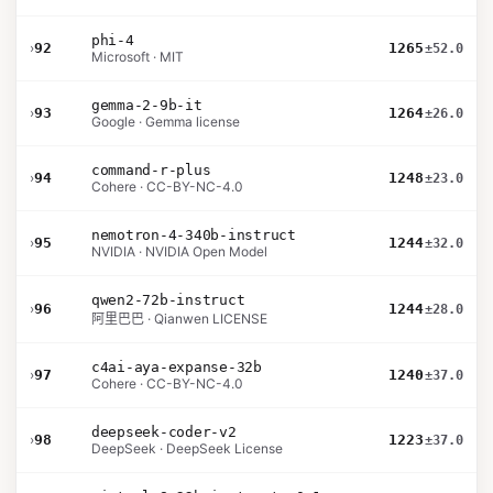
phi-4
›
92
1265
±52.0
Microsoft · MIT
gemma-2-9b-it
›
93
1264
±26.0
Google · Gemma license
command-r-plus
›
94
1248
±23.0
Cohere · CC-BY-NC-4.0
nemotron-4-340b-instruct
›
95
1244
±32.0
NVIDIA · NVIDIA Open Model
qwen2-72b-instruct
›
96
1244
±28.0
阿里巴巴 · Qianwen LICENSE
c4ai-aya-expanse-32b
›
97
1240
±37.0
Cohere · CC-BY-NC-4.0
deepseek-coder-v2
›
98
1223
±37.0
DeepSeek · DeepSeek License