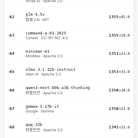
Arcee AI · Apache 2.0
glm-4.5v
›
62
1355
±45.0
智谱 ZAI · MIT
command-a-03-2025
›
63
1355
±19.0
Cohere · CC-BY-NC-4.0
minimax-m1
›
64
1353
±23.0
MiniMax · Apache 2.0
olmo-3.1-32b-instruct
›
65
1353
±33.0
Allen AI · Apache 2.0
qwen3-next-80b-a3b-thinking
›
66
1350
±30.0
阿里巴巴 · Apache 2.0
gemma-3-27b-it
›
67
1350
±22.0
Google · Gemma
qwq-32b
›
68
1345
±31.0
阿里巴巴 · Apache 2.0