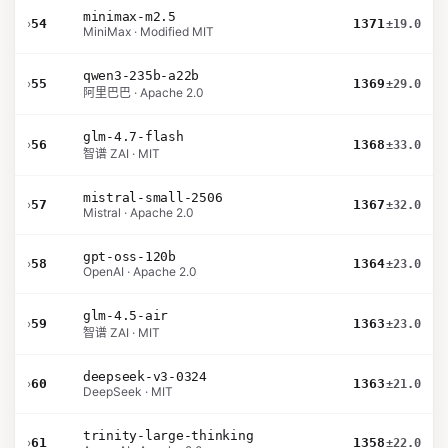
minimax-m2.5
›
54
1371
±19.0
MiniMax · Modified MIT
qwen3-235b-a22b
›
55
1369
±29.0
阿里巴巴 · Apache 2.0
glm-4.7-flash
›
56
1368
±33.0
智谱 ZAI · MIT
mistral-small-2506
›
57
1367
±32.0
Mistral · Apache 2.0
gpt-oss-120b
›
58
1364
±23.0
OpenAI · Apache 2.0
glm-4.5-air
›
59
1363
±23.0
智谱 ZAI · MIT
deepseek-v3-0324
›
60
1363
±21.0
DeepSeek · MIT
trinity-large-thinking
›
61
1358
±22.0