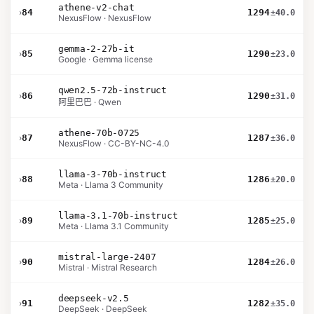
athene-v2-chat
›
84
1294
±40.0
NexusFlow · NexusFlow
gemma-2-27b-it
›
85
1290
±23.0
Google · Gemma license
qwen2.5-72b-instruct
›
86
1290
±31.0
阿里巴巴 · Qwen
athene-70b-0725
›
87
1287
±36.0
NexusFlow · CC-BY-NC-4.0
llama-3-70b-instruct
›
88
1286
±20.0
Meta · Llama 3 Community
llama-3.1-70b-instruct
›
89
1285
±25.0
Meta · Llama 3.1 Community
mistral-large-2407
›
90
1284
±26.0
Mistral · Mistral Research
deepseek-v2.5
›
91
1282
±35.0
DeepSeek · DeepSeek