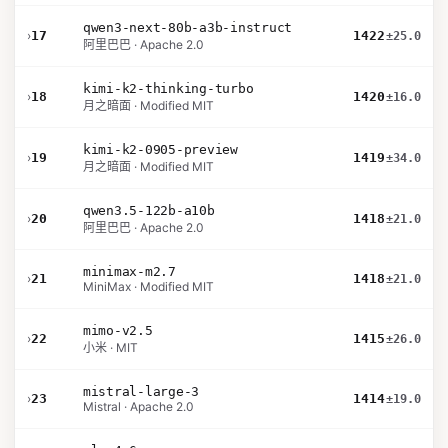
qwen3-next-80b-a3b-instruct
›
17
1422
±25.0
阿里巴巴 · Apache 2.0
kimi-k2-thinking-turbo
›
18
1420
±16.0
月之暗面 · Modified MIT
kimi-k2-0905-preview
›
19
1419
±34.0
月之暗面 · Modified MIT
qwen3.5-122b-a10b
›
20
1418
±21.0
阿里巴巴 · Apache 2.0
minimax-m2.7
›
21
1418
±21.0
MiniMax · Modified MIT
mimo-v2.5
›
22
1415
±26.0
小米 · MIT
mistral-large-3
›
23
1414
±19.0
Mistral · Apache 2.0