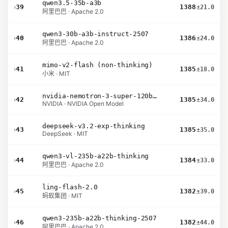
qwen3.5-35b-a3b
›
39
1388
±21.0
阿里巴巴 · Apache 2.0
qwen3-30b-a3b-instruct-2507
›
40
1386
±24.0
阿里巴巴 · Apache 2.0
mimo-v2-flash (non-thinking)
›
41
1385
±18.0
小米 · MIT
nvidia-nemotron-3-super-120b-a12b
›
42
1385
±34.0
NVIDIA · NVIDIA Open Model
deepseek-v3.2-exp-thinking
›
43
1385
±35.0
DeepSeek · MIT
qwen3-vl-235b-a22b-thinking
›
44
1384
±33.0
阿里巴巴 · Apache 2.0
ling-flash-2.0
›
45
1382
±39.0
蚂蚁集团 · MIT
qwen3-235b-a22b-thinking-2507
›
46
1382
±44.0
阿里巴巴 · Apache 2.0