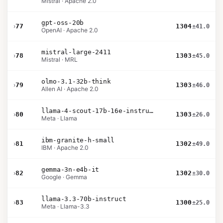
Mistral · Apache 2.0
gpt-oss-20b
›
77
1304
±41.0
OpenAI · Apache 2.0
mistral-large-2411
›
78
1303
±45.0
Mistral · MRL
olmo-3.1-32b-think
›
79
1303
±46.0
Allen AI · Apache 2.0
llama-4-scout-17b-16e-instruct
›
80
1303
±26.0
Meta · Llama
ibm-granite-h-small
›
81
1302
±49.0
IBM · Apache 2.0
gemma-3n-e4b-it
›
82
1302
±30.0
Google · Gemma
llama-3.3-70b-instruct
›
83
1300
±25.0
Meta · Llama-3.3