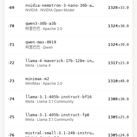
nvidia-nemotron-3-nano-30b-a3b-bf16
›
69
1328
±33.0
NVIDIA · NVIDIA Open Model
qwen3-30b-a3b
›
70
1324
±30.0
阿里巴巴 · Apache 2.0
qwen-max-0919
›
71
1324
±39.0
阿里巴巴 · Qwen
llama-4-maverick-17b-128e-instruct
›
72
1317
±23.0
Meta · Llama 4
minimax-m2
›
73
1310
±48.0
MiniMax · Apache 2.0
llama-3.1-405b-instruct-bf16
›
74
1308
±30.0
Meta · Llama 3.1 Community
llama-3.1-405b-instruct-fp8
›
75
1305
±25.0
Meta · Llama 3.1 Community
mistral-small-3.1-24b-instruct-2503
›
76
1305
±24.0