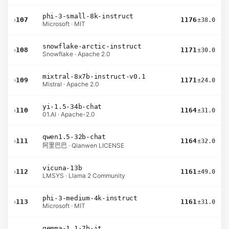
phi-3-small-8k-instruct
›
107
1176
±38.0
Microsoft · MIT
snowflake-arctic-instruct
›
108
1171
±30.0
Snowflake · Apache 2.0
mixtral-8x7b-instruct-v0.1
›
109
1171
±24.0
Mistral · Apache 2.0
yi-1.5-34b-chat
›
110
1164
±31.0
01.AI · Apache-2.0
qwen1.5-32b-chat
›
111
1164
±32.0
阿里巴巴 · Qianwen LICENSE
vicuna-13b
›
112
1161
±49.0
LMSYS · Llama 2 Community
phi-3-medium-4k-instruct
›
113
1161
±31.0
Microsoft · MIT
gemma-1.1-7b-it