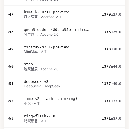
kimi-k2-0711-preview
›
47
1379
±27.0
月之暗面 · Modified MIT
qwen3-coder-480b-a35b-instruct
›
48
1378
±25.0
阿里巴巴 · Apache 2.0
minimax-m2.1-preview
›
49
1378
±30.0
MiniMax · MIT
step-3
›
50
1377
±44.0
阶跃星辰 · Apache 2.0
deepseek-v3
›
51
1377
±49.0
DeepSeek · DeepSeek
mimo-v2-flash (thinking)
›
52
1371
±33.0
小米 · MIT
ring-flash-2.0
›
53
1371
±37.0
蚂蚁集团 · MIT