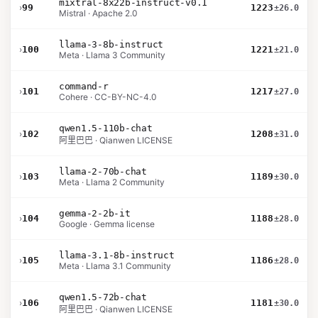
mixtral-8x22b-instruct-v0.1
›
99
1223
±26.0
Mistral · Apache 2.0
llama-3-8b-instruct
›
100
1221
±21.0
Meta · Llama 3 Community
command-r
›
101
1217
±27.0
Cohere · CC-BY-NC-4.0
qwen1.5-110b-chat
›
102
1208
±31.0
阿里巴巴 · Qianwen LICENSE
llama-2-70b-chat
›
103
1189
±30.0
Meta · Llama 2 Community
gemma-2-2b-it
›
104
1188
±28.0
Google · Gemma license
llama-3.1-8b-instruct
›
105
1186
±28.0
Meta · Llama 3.1 Community
qwen1.5-72b-chat
›
106
1181
±30.0
阿里巴巴 · Qianwen LICENSE