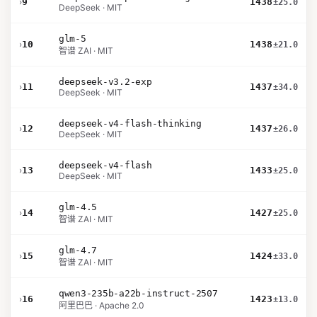
›
9
1438
±25.0
DeepSeek · MIT
glm-5
›
10
1438
±21.0
智谱 ZAI · MIT
deepseek-v3.2-exp
›
11
1437
±34.0
DeepSeek · MIT
deepseek-v4-flash-thinking
›
12
1437
±26.0
DeepSeek · MIT
deepseek-v4-flash
›
13
1433
±25.0
DeepSeek · MIT
glm-4.5
›
14
1427
±25.0
智谱 ZAI · MIT
glm-4.7
›
15
1424
±33.0
智谱 ZAI · MIT
qwen3-235b-a22b-instruct-2507
›
16
1423
±13.0
阿里巴巴 · Apache 2.0