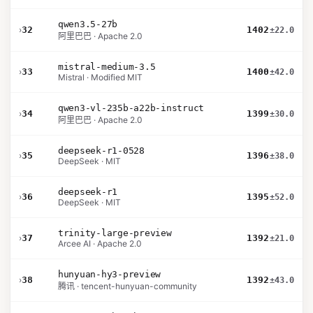
qwen3.5-27b
›
32
1402
±22.0
阿里巴巴 · Apache 2.0
mistral-medium-3.5
›
33
1400
±42.0
Mistral · Modified MIT
qwen3-vl-235b-a22b-instruct
›
34
1399
±30.0
阿里巴巴 · Apache 2.0
deepseek-r1-0528
›
35
1396
±38.0
DeepSeek · MIT
deepseek-r1
›
36
1395
±52.0
DeepSeek · MIT
trinity-large-preview
›
37
1392
±21.0
Arcee AI · Apache 2.0
hunyuan-hy3-preview
›
38
1392
±43.0
腾讯 · tencent-hunyuan-community