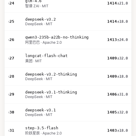
glm-4.6
›
24
1414
±21.0
智谱 ZAI · MIT
deepseek-v3.2
›
25
1414
±18.0
DeepSeek · MIT
qwen3-235b-a22b-no-thinking
›
26
1413
±24.0
阿里巴巴 · Apache 2.0
longcat-flash-chat
›
27
1409
±32.0
美团 · MIT
deepseek-v3.2-thinking
›
28
1409
±18.0
DeepSeek · MIT
deepseek-v3.1-thinking
›
29
1406
±31.0
DeepSeek · MIT
deepseek-v3.1
›
30
1405
±32.0
DeepSeek · MIT
step-3.5-flash
›
31
1403
±18.0
阶跃星辰 · Apache 2.0