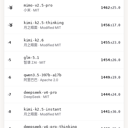
mimo-v2.5-pro
›
🥈
1462
±25.0
小米 · MIT
kimi-k2.5-thinking
›
🥉
1456
±17.0
月之暗面 · Modified MIT
kimi-k2.6
›
4
1455
±23.0
月之暗面 · Modified MIT
glm-5.1
›
5
1454
±26.0
智谱 ZAI · MIT
qwen3.5-397b-a17b
›
6
1449
±19.0
阿里巴巴 · Apache 2.0
deepseek-v4-pro
›
7
1444
±24.0
DeepSeek · MIT
kimi-k2.5-instant
›
8
1441
±36.0
月之暗面 · Modified MIT
deepseek-v4-pro-thinking