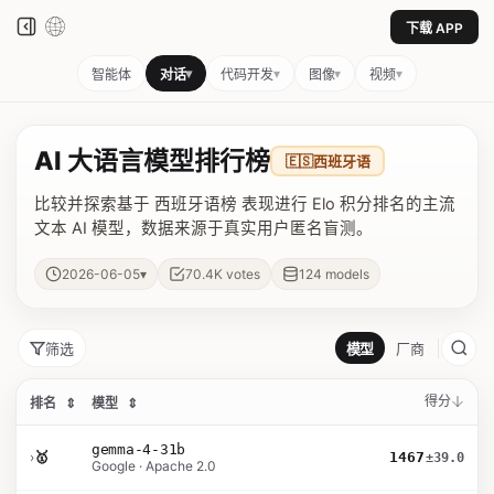
下载 APP
▾
▾
▾
▾
智能体
对话
代码开发
图像
视频
AI 大语言模型排行榜
🇪🇸
西班牙语
比较并探索基于 西班牙语榜 表现进行 Elo 积分排名的主流
文本 AI 模型，数据来源于真实用户匿名盲测。
▾
2026-06-05
70.4K
votes
124
models
筛选
模型
厂商
得分
排名
⇕
模型
⇕
gemma-4-31b
›
🥇
1467
±39.0
Google · Apache 2.0