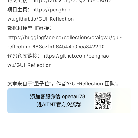
论文链接：https://arxiv.org/abs/2506.08012
项目主页：https://penghao-
wu.github.io/GUI_Reflection
数据和模型HF链接：
https://huggingface.co/collections/craigwu/gui-
reflection-683c7fb964b44c0cca842290
代码仓库链接：https://github.com/penghao-
wu/GUI_Reflection
文章来自于“量子位”，作者“GUI-Reflection 团队”。