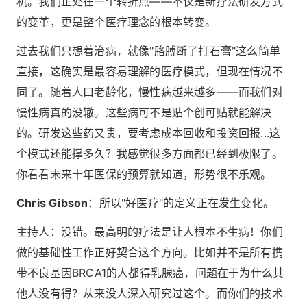
机。我们正处在一个转折点——不仅是新疗法研发方式
的变革，更是整个医疗理念的根本转变。
过去我们只想着治病，就像"胳膊断了打石膏"这么简单
直接，这确实是最容易理解的医疗模式，但现在情况不
同了。随着人口老龄化，慢性病越来越多——而我们对
慢性病真的没辙。这些病可不是贴个创可贴就能解决
的。研发这些药又贵，要考虑成本回收和投资回报...这
个模式还能撑多久？我感觉很多方面都已经到极限了。
你看看未来十年医保的预算就知道，形势很不乐观。
Chris Gibson
：所以"好医疗"的定义正在发生变化。
主持人：没错。最高明的疗法是让人根本不生病！你们
做的基础性工作正好契合这个方向。比如并不是所有携
带不良基因BRCA1的人都得乳腺癌，问题在于为什么其
他人没有得？从来没人深入研究过这个。而你们的技术