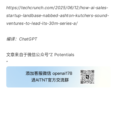
https://techcrunch.com/2025/06/12/how-ai-sales-
startup-landbase-nabbed-ashton-kutchers-sound-
ventures-to-lead-its-30m-series-a/
编译：ChatGPT
文章来自于微信公众号“Z Potentials
”