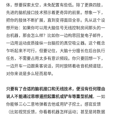
体，想要探索太空，未免配置有些低。除了更换四肢，
先进的脑机接口技术预示着更奇异的前景。想象一下，
把你的肢体不断扩展，直到变得面目全非。先从这个设
想开始：如果你可以用大脑信号无线控制房间那头的一
台机器，那会怎么样？比如你一边构思回复电子邮件，
一边用运动皮质操纵一台脑控的真空吸尘器。这个概念
乍听起来不可行，但要记住，大脑十分擅长在后台执行
任务，不需要占用太多有意识频段。你只要回想一下，
一边开车一边跟乘客说话，同时旋转着收音机频道钮，
对你来说是多么轻而易举。
只要有了合适的脑机接口和无线技术，便没有任何理由
说人不能通过思想遥控起重机或铲车等重型机械
，一如
你能够三心二意地弹着吉他或用铲子挖土。感官反馈
（比如视觉反馈，你看着机器怎样运动；甚至是将数据