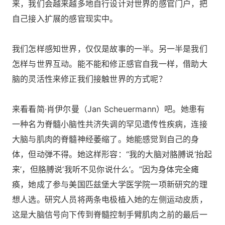
来，我们会越来越多地自行设计对世界的感官门户，把
自己接入扩展的感官现实中。
我们怎样感知世界，仅仅是故事的一半。另一半是我们
怎样与世界互动。能不能和修正感官自我一样，借助大
脑的灵活性来修正我们接触世界的方式呢？
来看看简·肖伊尔曼（Jan Scheuermann）吧。她患有
一种名为脊髓小脑性共济失调的罕见遗传性疾病，连接
大脑与肌肉的脊髓神经萎缩了。她能感觉到自己的身
体，但动弹不得。她这样形容：“我的大脑对胳膊说‘抬起
来’，但胳膊说‘我听不见你说什么’。”因为身体完全瘫
痪，她成了参与美国匹兹堡大学医学院一项新研究的理
想人选。研究人员将两条电极植入她的左侧运动皮质，
这是大脑信号向下传到脊髓控制手臂肌肉之前的最后一