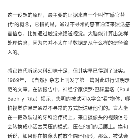
这一设想的原理，最主要的证据来自一个叫作“感官替
代”的概念，它指的是，通过不寻常的感官通道来馈送感
官信息，比如通过触觉来馈送视觉。大脑能计算出怎样
处理信息，因为它并不太在乎数据是从什么样的途径输
入的。
感官替代听起来科幻味十足，但其实早已得到了证实。
1969年，《自然》杂志上刊发了第一篇对此进行证明示
范的文章。在该报告中，神经学家保罗·巴赫里塔（Paul
Bach-y-Rita）揭示，失明的被试可以学会“看”物体，哪
怕视觉信息是通过不寻常的方式馈送给他们的。盲人坐
在一把改装过的牙科治疗椅上，来自摄像头的视频信号
会转换成小活塞泵压的模式，压在他们的后腰上。换句
话说，如果你在摄像头前放个圆环图形，那么，被试会