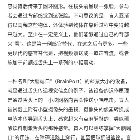
感觉背后传来了圆环图形。在镜头前呈现一张脸，参与
者会通过背部感觉到这张脸。不可思议的是，盲人逐渐
得以阐释这些物体，还体验到物体在靠近过程中变得越
来越大。至少在一定意义上，他们能够通过自己的背部
来“看”。这是第一例感官替代，在这之后有更多。一些
更现代的感官替代是，把视频馈送成一道声音流，或者
施加于前额或舌头上一系列的小幅震动。
一种名叫“大脑端口”（BrainPort）的邮票大小的设备，
就是通过舌头传递视觉信息的例子。该设备的运作原理
是通过舌头上的一小块网格向舌头传送小幅电击。盲人
被试戴上附有小型摄像头的墨镜。摄像头的像素转换成
电脉冲传导到舌头上，感觉起来有点麻酥酥的，类似碳
酸饮料刺激舌头的那种感觉。盲人可以熟练掌握“大脑端
口”的用法，在障碍道路上穿行，甚至把球扔进篮筐。盲