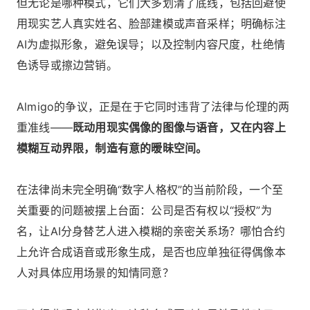
但无论是哪种模式，它们大多划清了底线，包括回避使
用现实艺人真实姓名、脸部建模或声音采样；明确标注
AI为虚拟形象，避免误导；以及控制内容尺度，杜绝情
色诱导或擦边营销。
Almigo的争议，正是在于它同时违背了法律与伦理的两
重准线——
既动用现实偶像的图像与语音，又在内容上
模糊互动界限，制造有意的暧昧空间。
在法律尚未完全明确“数字人格权”的当前阶段，一个至
关重要的问题被摆上台面：公司是否有权以“授权”为
名，让AI分身替艺人进入模糊的亲密关系场？哪怕合约
上允许合成语音或形象生成，是否也应单独征得偶像本
人对具体应用场景的知情同意？