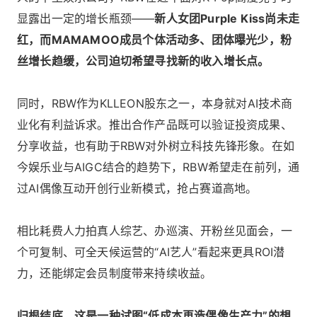
显露出一定的增长瓶颈——
新人女团Purple Kiss尚未走
红，而MAMAMOO成员个体活动多、团体曝光少，粉
丝增长趋缓，公司迫切希望寻找新的收入增长点。
同时，RBW作为KLLEON股东之一，本身就对AI技术商
业化有利益诉求。推出合作产品既可以验证投资成果、
分享收益，也有助于RBW对外树立科技先锋形象。在如
今娱乐业与AIGC结合的趋势下，RBW希望走在前列，通
过AI偶像互动开创行业新模式，抢占赛道高地。
相比耗费人力拍真人综艺、办巡演、开粉丝见面会，一
个可复制、可全天候运营的“AI艺人”看起来更具ROI潜
力，还能绑定会员制度带来持续收益。
归根结底，这是一种试图“低成本再造偶像生产力”的想