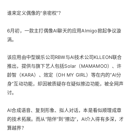
谁来定义偶像的“亲密权”？
6月初，一款主打偶像AI聊天的应用Almigo掀起争议漩
涡。
该应用由中型娱乐公司RBW与AI技术公司KLLEON联合
推出，提供与旗下艺人包括Solar（MAMAMOO）、许
龄智（KARA）、效定（OH MY GIRL）等在内的“AI分
身”互动功能，却因被质疑存在疑似擦边功能，被全网声
讨。
AI合成语音、复刻形象、拟人对话，本是看似顺理成章
的技术拓展。而从“陪伴”到“擦边”，AI介入得有多深，才
算越界？