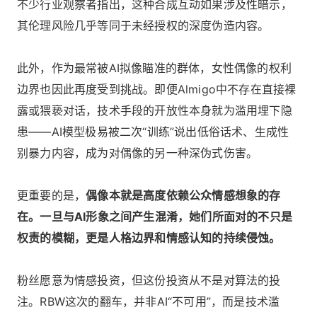
不少行业观察者指出，这种合成互动如果涉及性暗示，
其伦理风险几乎等同于未经授权的深度伪造内容。
此外，作为最常被AI拟像瞄准的群体，女性偶像的权利
边界也因此再度受到挑战。即便Almigo中不存在直接裸
露或猥亵对话，技术手段的开放性本身就为滥用埋下隐
患——AI模型极易被二次“训练”说出低俗话术、生成性
别暴力内容，成为对偶像的另一种深伪式伤害。
更重要的是，
偶像本就是高度依赖公众情感想象的存
在。一旦与AI形象之间产生混淆，她们所面对的不只是
权责的模糊，更是人格边界和情感认知的持续侵蚀。
粉丝愿意为情感投资，但这份投资从不是对算法的投
注。RBW这次的翻车，并非AI“不可用”，而是技术滥