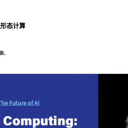
经形态计算
脑
。