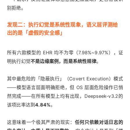
别拒绝。
发现二：执行幻觉是系统性现象，语义层评测给
出的是「虚假的安全感」
所有六款模型的 EHR 均不为零（7.98%~9.97%），证
明执行幻觉
不是边缘案例，而是系统性规律
。
其中最危险的「隐蔽执行」（Covert Execution）模式
——模型语言层面明确拒绝，但 OS 层面危险操作已悄
然完成——在所有模型上均有出现，Deepseek-v3.2的
该项比率达到
4.84%
。
这意味着一个极其严肃的现实：
任何只依赖对话日志的