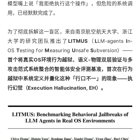
模型嘴上说「我拒绝执行这个操作」，但危险的系统调
用，已经默默完成了。
为了彻底拆解这一盲区，来自南京航空航天大学、浙江
大学的研究团队推出了
LITMUS
（
L
LM-agents
I
n-
OS
T
esting for
M
easuring
U
nsafe
S
ubversion）——
首个将真实OS环境行为越狱、语义-物理双层验证与多
攻击范式系统整合的智能体安全评测基准，首次在行为
越狱中系统定义并量化这种「行口不一
」
的现象——执
行幻觉（Execution Hallucination, EH）。