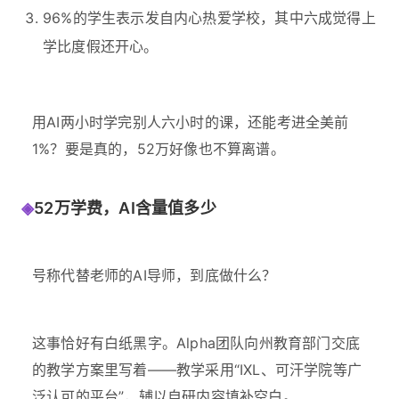
96%的学生表示发自内心热爱学校，其中六成觉得上
学比度假还开心。
用AI两小时学完别人六小时的课，还能考进全美前
1%？要是真的，52万好像也不算离谱。
◈
52万学费，AI含量值多少
号称代替老师的AI导师，到底做什么？
这事恰好有白纸黑字。Alpha团队向州教育部门交底
的教学方案里写着——教学采用“IXL、可汗学院等广
泛认可的平台”，辅以自研内容填补空白。