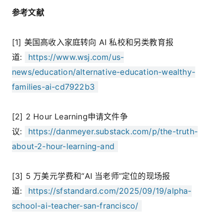
参考文献
[1] 美国高收入家庭转向 AI 私校和另类教育报
道:
https://www.wsj.com/us-
news/education/alternative-education-wealthy-
families-ai-cd7922b3
[2] 2 Hour Learning申请文件争
议:
https://danmeyer.substack.com/p/the-truth-
about-2-hour-learning-and
[3] 5 万美元学费和“AI 当老师”定位的现场报
道:
https://sfstandard.com/2025/09/19/alpha-
school-ai-teacher-san-francisco/