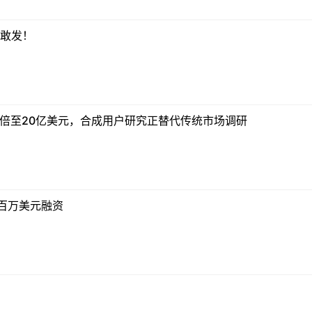
没敢发！
值翻倍至20亿美元，合成用户研究正替代传统市场调研
r获百万美元融资