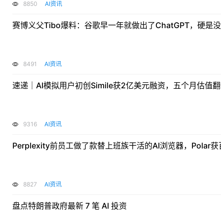
8850
AI资讯
赛博义父Tibo爆料：谷歌早一年就做出了ChatGPT，硬是
8491
AI资讯
速递｜AI模拟用户初创Simile获2亿美元融资，五个月估
9316
AI资讯
Perplexity前员工做了款替上班族干活的AI浏览器，Pola
8827
AI资讯
盘点特朗普政府最新 7 笔 AI 投资