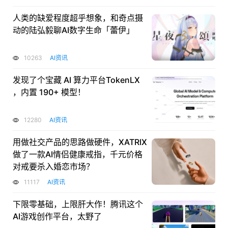
人类的缺爱程度超乎想象，和奇点摄
动的陆弘毅聊AI数字生命「蕾伊」
10263
AI资讯
发现了个宝藏 AI 算力平台TokenLX
，内置 190+ 模型！
12280
AI资讯
用做社交产品的思路做硬件，XATRIX
做了一款AI情侣健康戒指，千元价格
对戒要杀入婚恋市场？
11117
AI资讯
下限零基础，上限肝大作！腾讯这个
AI游戏创作平台，太野了