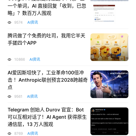
一个单词，AI 直接回复「收到，已忽
略」？数百万人围观
9574
AI资讯
腾讯做了个免费的吐司，我用它半天
手搓四个APP
10866
AI资讯
AI爱因斯坦快了，工业革命100倍冲
击 ！Anthropic联创预言2028跨越奇
点
9561
AI资讯
Telegram 创始人 Durov 官宣：Bot
可以互相对话了！AI Agent 获得原生
通信层，13 万人围观
8769
AI资讯