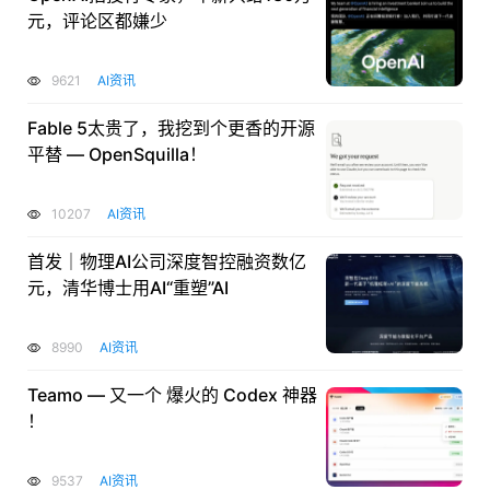
元，评论区都嫌少
9621
AI资讯
Fable 5太贵了，我挖到个更香的开源
平替 — OpenSquilla！
10207
AI资讯
首发｜物理AI公司深度智控融资数亿
元，清华博士用AI“重塑”AI
8990
AI资讯
Teamo — 又一个 爆火的 Codex 神器
！
9537
AI资讯