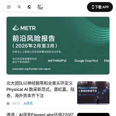
下载 APP
北大团队以神经腕带和全景头环定义
Physical AI 数采新范式，龚虹嘉、陆
奇、海外资本齐下注
8476
AI资讯
速递｜AI语音ElevenLabs估值220亿