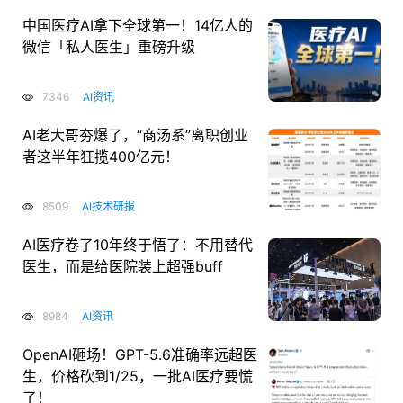
中国医疗AI拿下全球第一！14亿人的
微信「私人医生」重磅升级
7346
AI资讯
AI老大哥夯爆了，“商汤系”离职创业
者这半年狂揽400亿元！
8509
AI技术研报
AI医疗卷了10年终于悟了：不用替代
医生，而是给医院装上超强buff
8984
AI资讯
OpenAI砸场！GPT-5.6准确率远超医
生，价格砍到1/25，一批AI医疗要慌
了！