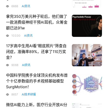
6668
AI资讯
拿完350万美元种子轮后，他们做了
一款消费级神经干预AI耳机，众筹金
额已达91w
10330
AI资讯
17岁高中生用AI看“眼底照片”筛查自
闭症，准确率89%，还拿了110万奖
金？
9068
AI资讯
中国科学院携手全球顶尖机构发布首
个十亿参数级的手术视频基础模型
SurgMotion！
8657
AI技术研报
微信AI能力上新，医疗行业开放AI分