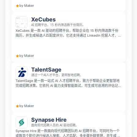
by Maker
XeCubes
AI 招聘平台。15 秒内筛选数千份简历。
XeCubes 是一款 AI 驱动的招聘平台，帮助企业在 15 秒内筛选数千份
简历，并生成候选人匹配度评分。它还支持通过 LinkedIn 挖掘人才、自
动化招聘流程、日程与视频会议同步，以及无代码搭建品牌招聘页面，
让团队用一个平台完成招聘全流程。
by Maker
TalentSage
通过一个AI人才平台，更明智地招聘。
TalentSage 是一款一站式 AI 人才招聘平台，致力于帮助企业更智慧地
完成招聘决策。它依托 AI 能力支撑智能面试，可生成可追溯的评估记
录，具备租户隔离级安全防护，还能覆盖端到端的全招聘工作流程，让
招聘凭借数据证据做出更准确判断。
by Maker
Synapse Hire
面向现代招聘人员的 AI 驱动招聘。
Synapse Hire 是一款面向现代招聘团队的 AI 招聘平台，可同时为一个
或数百个职位进行候选人搜索、人才匹配、多步骤外联管理，并生成 AI