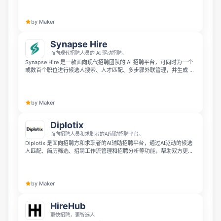
地协作并完成招聘管理。
by Maker
Synapse Hire
面向现代招聘人员的 AI 驱动招聘。
Synapse Hire 是一款面向现代招聘团队的 AI 招聘平台，可同时为一个
或数百个职位进行候选人搜索、人才匹配、多步骤外联管理，并生成 AI
回复草稿。它会从你批准的候选人、编辑的消息和发送的回复中持续学
习，帮助招聘人员更高效地推进招聘流程。
by Maker
Diplotix
面向招聘人员和求职者的AI辅助招聘平台。
Diplotix 是面向招聘方和求职者的AI辅助招聘平台，通过AI驱动的候选
人匹配、简历筛选、招聘工作流管理和招聘分析等功能，帮助双方更高
效地找到适配选择。平台在简化招聘决策流程的同时，依然让招聘方保
留完全掌控权。
by Maker
HireHub
更快招聘，更智选人