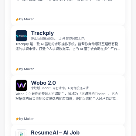
一次简历，它就会持续发掘机会、定制申请、优化你的求职资料，帮你
获得更多面试机会，无需你手动操作。
by Maker
Trackply
停止盲目投递简历，让 AI 替你完成工作。
Trackply 是一款 AI 驱动的求职操作系统，能帮你自动跟踪整理所有投
递的求职申请，打造个人求职数据库。它的 AI 猎手会自动在多个平台搜
索目标岗位，还能帮你定制简历、撰写个性化求职信，最新的求职元代
理甚至可以批量处理最多 10 个岗位，搭配 Chrome 扩展可自动添加申
请信息到仪表盘，让你告别盲投，省心管理求职全流程。
by Maker
Wobo 2.0
求职版Tinder：向右滑动，AI为你投递申请
Wobo 2.0 是你的专属AI招聘助手，被称为「求职界的Tinder」。它会
根据你的背景匹配经过筛选的优质岗位，还能以你的个人风格自动撰写
简历、求职信并在企业官网完成全部申请流程。你只需向右滑动感兴趣
的职位，醒来就能收到面试邀请，无需填写没完没了的表格，也不会碰
到虚假职位。
by Maker
ResumeAI – AI Job